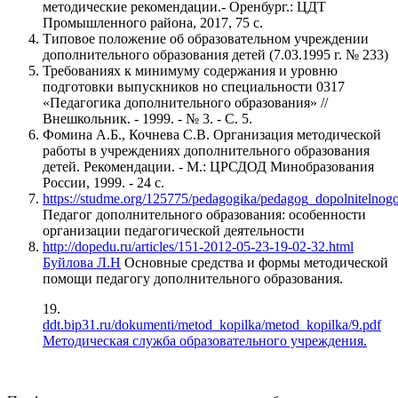
методические рекомендации.- Оренбург.: ЦДТ
Промышленного района, 2017, 75 с.
Типовое положение об образовательном учреждении
дополнительного образования детей (7.03.1995 г. № 233)
Требованиях к минимуму содержания и уровню
подготовки выпускников но специальности 0317
«Педагогика дополнительного образования» //
Внешкольник. - 1999. - № 3. - С. 5.
Фомина А.Б., Кочнева С.В. Организация методической
работы в учреждениях дополнительного образования
детей. Рекомендации. - М.: ЦРСДОД Минобразования
России, 1999. - 24 с.
https://studme.org/125775/pedagogika/pedagog_dopolnitelnog
Педагог дополнительного образования: особенности
организации педагогической деятельности
http://dopedu.ru/articles/151-2012-05-23-19-02-32.html
Буйлова Л.Н
Основные средства и формы методической
помощи педагогу дополнительного образования.
19.
ddt.bip31.ru/dokumenti/metod_kopilka/metod_kopilka/9.pdf
Методическая служба образовательного учреждения.