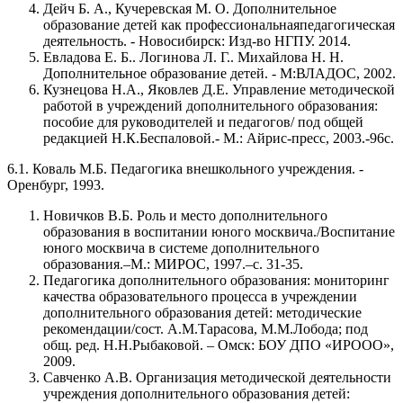
Дейч Б. А., Кучеревская М. О. Дополнительное
образование детей как профессиональнаяпедагогическая
деятельность. - Новосибирск: Изд-во НГПУ. 2014.
Евладова Е. Б.. Логинова Л. Г.. Михайлова Н. Н.
Дополнительное образование детей. - М:ВЛАДОС, 2002.
Кузнецова Н.А., Яковлев Д.Е. Управление методической
работой в учреждений дополнительного образования:
пособие для руководителей и педагогов/ под общей
редакцией Н.К.Беспаловой.- М.: Айрис-пресс, 2003.-96с.
6.1. Коваль М.Б. Педагогика внешкольного учреждения. -
Оренбург, 1993.
Новичков В.Б. Роль и место дополнительного
образования в воспитании юного москвича./Воспитание
юного москвича в системе дополнительного
образования.–М.: МИРОС, 1997.–с. 31-35.
Педагогика дополнительного образования: мониторинг
качества образовательного процесса в учреждении
дополнительного образования детей: методические
рекомендации/сост. А.М.Тарасова, М.М.Лобода; под
общ. ред. Н.Н.Рыбаковой. – Омск: БОУ ДПО «ИРООО»,
2009.
Савченко А.В. Организация методической деятельности
учреждения дополнительного образования детей: