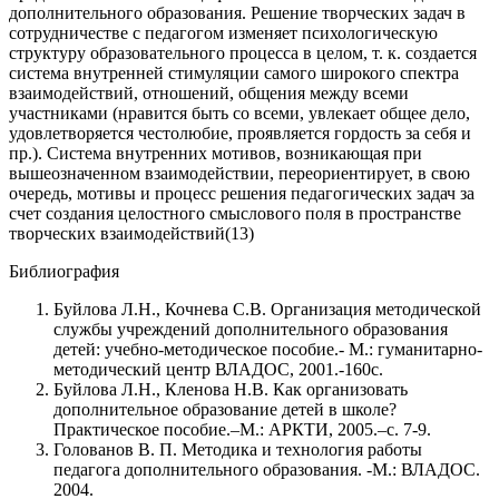
дополнительного образования. Решение творческих задач в
сотрудничестве с педагогом изменяет психологическую
структуру образовательного процесса в целом, т. к. создается
система внутренней стимуляции самого широкого спектра
взаимодействий, отношений, общения между всеми
участниками (нравится быть со всеми, увлекает общее дело,
удовлетворяется честолюбие, проявляется гордость за себя и
пр.). Система внутренних мотивов, возникающая при
вышеозначенном взаимодействии, переориентирует, в свою
очередь, мотивы и процесс решения педагогических задач за
счет создания целостного смыслового поля в пространстве
творческих взаимодействий(13)
Библиография
Буйлова Л.Н., Кочнева С.В. Организация методической
службы учреждений дополнительного образования
детей: учебно-методическое пособие.- М.: гуманитарно-
методический центр ВЛАДОС, 2001.-160с.
Буйлова Л.Н., Кленова Н.В. Как организовать
дополнительное образование детей в школе?
Практическое пособие.–М.: АРКТИ, 2005.–с. 7-9.
Голованов В. П. Методика и технология работы
педагога дополнительного образования. -М.: ВЛАДОС.
2004.