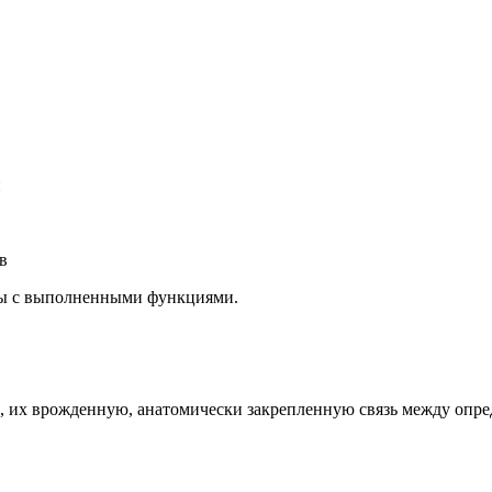
и
в
аны с выполненными функциями.
а, их врожденную, анатомически закрепленную связь между
опре