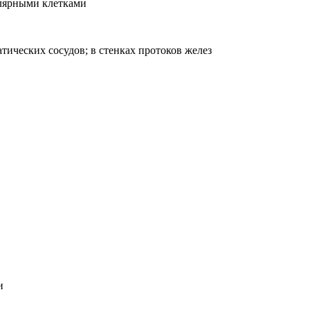
олярными клетками
атических сосудов; в стен­ках протоков желез
и