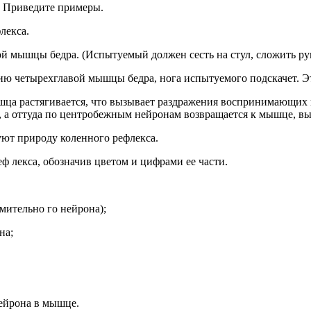
.
Приведите примеры.
лекса.
й мышцы бедра. (Испытуемый должен сесть на стул, сложить рук
ию четырехглавой мышцы бедра, нога испытуемого подскачет. Эт
ышца растягивается, что вызывает раздражения воспринимаю­щи
 а оттуда по центробежным нейронам возвращается к мышце, выз
руют
природу коленного рефлекса.
еф­
лекса, обозначив цветом и цифрами ее части.
емительно­
го нейрона);
на;
нейрона в
мышце.