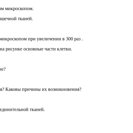
вым микроскопом.
ышечной тканей.
икроскопом при увеличении в 300 раз .
на рисунке основные части клетки.
ие?
ся? Каковы причины их возникновения?
оединительной тканей.