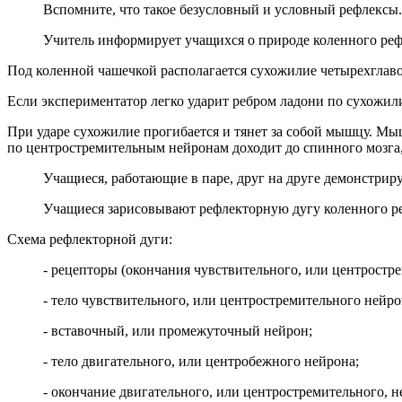
Вспомните, что такое безусловный и условный рефлексы
Учитель информирует учащихся о природе коленного реф­
Под коленной чашечкой располагается сухожилие четырехгла­во
Если экспериментатор легко ударит ребром ладони по сухожи­л
При ударе сухожилие прогибается и тянет за собой мышцу. М
по центростремительным нейронам доходит до спинного мозга,
Учащиеся, работающие в паре, друг на друге демонстри
Учащиеся зарисовывают рефлекторную дугу коленного р
Схема рефлекторной дуги:
-
рецепторы (окончания чувствительного, или центростр
-
тело чувствительного, или центростремительного нейро
-
вставочный, или промежуточный нейрон;
-
тело двигательного, или центробежного нейрона;
-
окончание двигательного, или центростремительного, 