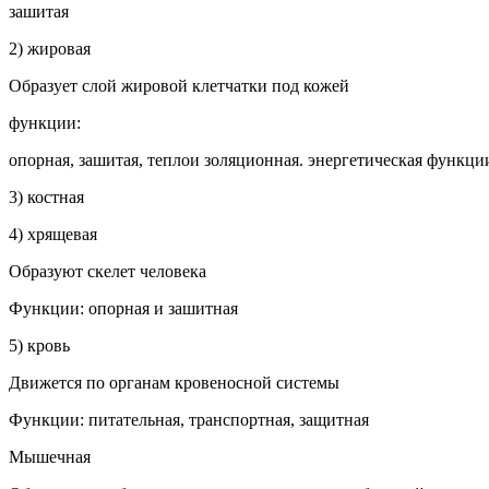
зашитая
2) жиро­вая
Образует слой жировой клет­чатки под кожей
функции:
опорная, за­шитая, теплои золяционная. энергетическая функци
3) костная
4) хряще­вая
Образуют скелет человека
Функции: опорная и зашитная
5) кровь
Движется по органам крове­носной системы
Функции: питательная, транспортная, защитная
Мышечная