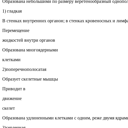
Образована не­большими по размеру веретенообразный одноп
1) гладкая
В стенках внут­ренних органон; в стенках крове­носных и лим­ф
Перемещение
жидкостей внутри орга­нов
Образована многоядерными
клетками
2)попе­речно­полосатая
Образует ске­летные мышцы
Приводит в
движение
скелет
Образована удлиненными клетками с одним, реже двумя ядрам
3)сердеч­ная