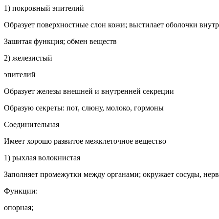
1)
покров­ный эпи­телий
Образует по­верхностные слон кожи; вы­стилает оболоч­ки внут
Зашитая функция; обмен ве­ществ
2) желези­стый
эпителий
Образует железы внешней и внут­ренней секреции
Образую секреты: пот, слюну, моло­ко, гормоны
Соедини­тельная
Имеет хорошо развитое межкле­точное вещество
1)
рыхлая волокни­стая
Заполняет про­межутки между органами; окру­жает сосуды, не
Функции:
опорная;