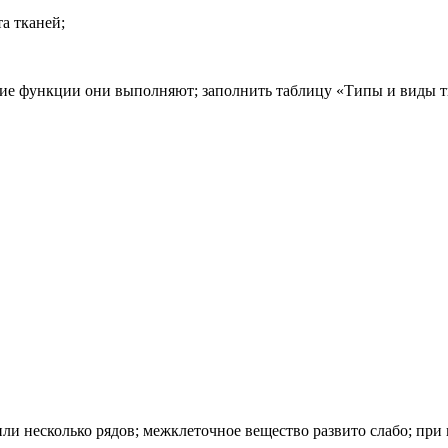
а тканей;
акие функции они выполняют; заполнить таблицу «Типы и виды 
 или несколько рядов; межкле­точное вещество развито слабо; п