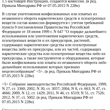
1.5 настоящей Инструкции, создаются комиссии.
(в ред.
Приказа Минздрава РФ от 07.05.2015 N 228н)
В случае уничтожения конфискованных или изъятых из
незаконного оборота наркотических средств и психотропных
веществ состав комиссии формируется с учетом требований
пункта 9 постановления Правительства Российской
Федерации от 18 июня 1999 г. N 647 "О порядке дальнейшего
использования или уничтожения наркотических средств,
психотропных веществ и их прекурсоров, растений,
содержащих наркотические средства или психотропные
вещества либо их прекурсоры, или их частей, содержащих
наркотические средства или психотропные вещества либо их
прекурсоры, а также инструментов и оборудования, которые
были конфискованы или изъяты из незаконного оборота либо
дальнейшее использование которых признано
нецелесообразным" <5>.
(в ред. Приказа Минздрава РФ от
07.05.2015 N 228н)
<5> Собрание законодательства Российской Федерации, 1999,
N 27, ст. 3360; 2002, N 30, ст. 3057; 2004, N 8, ст. 663; N 47, ст.
4666; 2009, N 12, ст. 1429; 2011, N 46, ст. 6519; N 51, ст. 7526;
2012, N 37, ст. 5002.
(в ред. Приказа Минздрава РФ от
07.05.2015 N 228н)