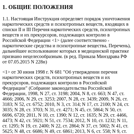
1. ОБЩИЕ ПОЛОЖЕНИЯ
1.1. Настоящая Инструкция определяет порядок уничтожения
наркотических средств и психотропных веществ, входящих в
списки II и III Перечня наркотических средств, психотропных
веществ и их прекурсоров, подлежащих контролю в
Российской Федерации <1> (далее соответственно -
наркотические средства и психотропные вещества, Перечень),
дальнейшее использование которых в медицинской практике
признано нецелесообразным.
(в ред. Приказа Минздрава РФ
от 07.05.2015 N 228н)
<1> от 30 июня 1998 г. N 681 "Об утверждении перечня
наркотических средств, психотропных веществ и их
прекурсоров, подлежащих контролю в Российской
Федерации" (Собрание законодательства Российской
Федерации, 1998, N 27, ст. 3198; 2004, N 8, ст. 663; N 47, ст.
4666; 2006, N 29, ст. 3253; 2007, N 28, ст. 3439; 2009, N 26, ст.
3183; N 52, ст. 6752; 2010, N 3, ст. 314; N 17, ст. 2100; N 24, ст.
3035; N 28, ст. 3703; N 31, ст. 4271; N 45, ст. 5864; N 50, ст.
6696, 6720; 2011, N 10, ст. 1390; N 12, ст. 1635; N 29, ст. 4466,
4473; N 42, ст. 5921; N 51, ст. 7534; 2012, N 10, ст. 1232; N 11,
ст. 1295; N 19, ст. 2400; N 22, ст. 2864; N 37, ст. 5002; N 41, ст.
5625; N 48, ст. 6686; N 49, ст. 6861; 2013, N 6, ст. 558; N 9, ст.