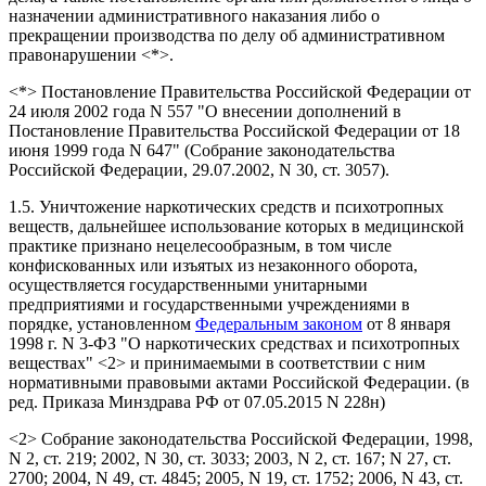
назначении административного наказания либо о
прекращении производства по делу об административном
правонарушении <*>.
<*> Постановление Правительства Российской Федерации от
24 июля 2002 года N 557 "О внесении дополнений в
Постановление Правительства Российской Федерации от 18
июня 1999 года N 647" (Собрание законодательства
Российской Федерации, 29.07.2002, N 30, ст. 3057).
1.5. Уничтожение наркотических средств и психотропных
веществ, дальнейшее использование которых в медицинской
практике признано нецелесообразным, в том числе
конфискованных или изъятых из незаконного оборота,
осуществляется государственными унитарными
предприятиями и государственными учреждениями в
порядке, установленном
Федеральным законом
от 8 января
1998 г. N 3-ФЗ "О наркотических средствах и психотропных
веществах" <2> и принимаемыми в соответствии с ним
нормативными правовыми актами Российской Федерации.
(в
ред. Приказа Минздрава РФ от 07.05.2015 N 228н)
<2> Собрание законодательства Российской Федерации, 1998,
N 2, ст. 219; 2002, N 30, ст. 3033; 2003, N 2, ст. 167; N 27, ст.
2700; 2004, N 49, ст. 4845; 2005, N 19, ст. 1752; 2006, N 43, ст.