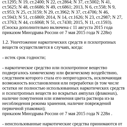
ст.1295; N 19, ст.2400; N 22, ст.2864; N 37, ст.5002; N 41,
ст.5625; N 48, ст.6686; N 49, ст.6861; 2013, N 6, ст.558; N 9,
ст.953; N 25, ст.3159; N 29, ст.3962; N 37, ст.4706; N 46,
ст.5943; N 51, ст.6869; 2014, N 14, ст.1626; N 23, ст.2987; N 27,
ст.3763; N 44, ст.6068; N 51, ст.7430; 2015, N 11, ст.1593).
(Сноска дополнительно включена с 11 августа 2015 года
приказом Минздрава России от 7 мая 2015 года N 228н)
1.2. Уничтожение наркотических средств и психотропных
веществ осуществляется в случаях, когда:
- истек срок годности;
- наркотическое средство или психотропное вещество
подвергалось химическому или физическому воздействию,
следствием которого стала его непригодность, исключающая
возможность восстановления или переработки (в том числе
остатки не полностью использованных наркотических средств
и психотропных веществ во вскрытых ампулах (флаконах),
наличие помутнения или изменения цвета раствора из-за
несоблюдения режима хранения, наличие повреждений
первичной упаковки);
приказом Минздрава России от 7 мая 2015 года N 228н .
- неиспользованные наркотические средства принимаются от