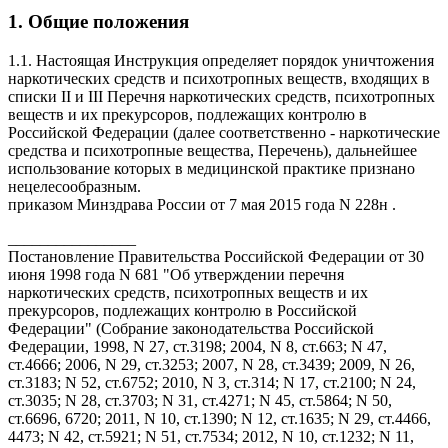
1. Общие положения
1.1. Настоящая Инструкция определяет порядок уничтожения
наркотических средств и психотропных веществ, входящих в
списки II и III Перечня наркотических средств, психотропных
веществ и их прекурсоров, подлежащих контролю в
Российской Федерации (далее соответственно - наркотические
средства и психотропные вещества, Перечень), дальнейшее
использование которых в медицинской практике признано
нецелесообразным.
приказом Минздрава России от 7 мая 2015 года N 228н .
________________
Постановление Правительства Российской Федерации от 30
июня 1998 года N 681 "Об утверждении перечня
наркотических средств, психотропных веществ и их
прекурсоров, подлежащих контролю в Российской
Федерации" (Собрание законодательства Российской
Федерации, 1998, N 27, ст.3198; 2004, N 8, ст.663; N 47,
ст.4666; 2006, N 29, ст.3253; 2007, N 28, ст.3439; 2009, N 26,
ст.3183; N 52, ст.6752; 2010, N 3, ст.314; N 17, ст.2100; N 24,
ст.3035; N 28, ст.3703; N 31, ст.4271; N 45, ст.5864; N 50,
ст.6696, 6720; 2011, N 10, ст.1390; N 12, ст.1635; N 29, ст.4466,
4473; N 42, ст.5921; N 51, ст.7534; 2012, N 10, ст.1232; N 11,