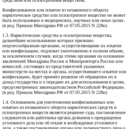
средством или психотропным веществом;
Конфискованное или изъятое из незаконного оборота
наркотическое средство или психотропное вещество не может
быть использовано в медицинских, научных или иных целях.
(в ред. Приказа Минздрава РФ от 07.05.2015 N 228н)
1.3. Наркотические средства и психотропные вещества,
дальнейшее использование которых признано
нецелесообразным органами, осуществляющими их изъятие
или конфискацию, подлежат уничтожению в полном объеме,
за исключением случаев, когда этими органами на основании
заключений Минздрава России и Минпромторга России или
комиссий, состоящих из представителей указанных
министерств на местах и органа, осуществившего изъятие или
конфискацию, будет принято решение об обращении их в
доход государства и о передаче их для использования в целях,
предусмотренных законодательством Российской Федерации.
(в ред. Приказа Минздрава РФ от 07.05.2015 N 228н)
1.4. Основанием для уничтожения конфискованных или
изъятых из незаконного оборота наркотических средств и
психотропных веществ является решение суда, постановление
следователя или работника органа дознания о прекращении
уголовного дела или об отказе в возбуждении уголовного
дела, а также постановление органа или должностного лица о