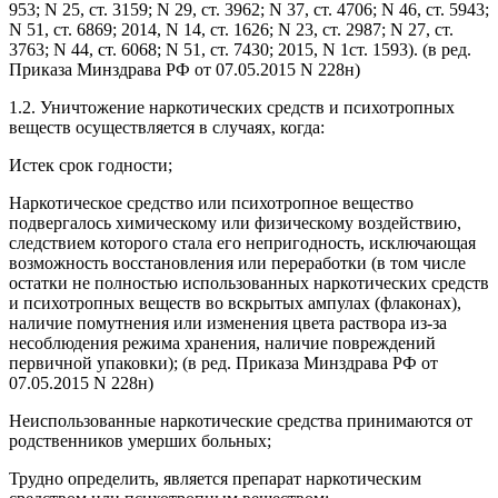
953; N 25, ст. 3159; N 29, ст. 3962; N 37, ст. 4706; N 46, ст. 5943;
N 51, ст. 6869; 2014, N 14, ст. 1626; N 23, ст. 2987; N 27, ст.
3763; N 44, ст. 6068; N 51, ст. 7430; 2015, N 1ст. 1593).
(в ред.
Приказа Минздрава РФ от 07.05.2015 N 228н)
1.2. Уничтожение наркотических средств и психотропных
веществ осуществляется в случаях, когда:
Истек срок годности;
Наркотическое средство или психотропное вещество
подвергалось химическому или физическому воздействию,
следствием которого стала его непригодность, исключающая
возможность восстановления или переработки (в том числе
остатки не полностью использованных наркотических средств
и психотропных веществ во вскрытых ампулах (флаконах),
наличие помутнения или изменения цвета раствора из-за
несоблюдения режима хранения, наличие повреждений
первичной упаковки);
(в ред. Приказа Минздрава РФ от
07.05.2015 N 228н)
Неиспользованные наркотические средства принимаются от
родственников умерших больных;
Трудно определить, является препарат наркотическим