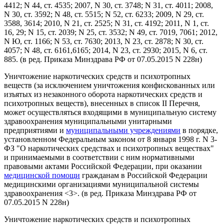
4412; N 44, ст. 4535; 2007, N 30, ст. 3748; N 31, ст. 4011; 2008,
N 30, ст. 3592; N 48, ст. 5515; N 52, ст. 6233; 2009, N 29, ст.
3588, 3614; 2010, N 21, ст. 2525; N 31, ст. 4192; 2011, N 1, ст.
16, 29; N 15, ст. 2039; N 25, ст. 3532; N 49, ст. 7019, 7061; 2012,
N Ю, ст. 1166; N 53, ст. 7630; 2013, N 23, ст. 2878; N 30, ст.
4057; N 48, ст. 6161,6165; 2014, N 23, ст. 2930; 2015, N 6, ст.
885.
(в ред. Приказа Минздрава РФ от 07.05.2015 N 228н)
Уничтожение наркотических средств и психотропных
веществ (за исключением уничтожения конфискованных или
изъятых из незаконного оборота наркотических средств и
психотропных веществ), внесенных в список II Перечня,
может осуществляться входящими в муниципальную систему
здравоохранения муниципальными унитарными
предприятиями и
муниципальными учреждениями
в порядке,
установленном Федеральным законом от 8 января 1998 г. N 3-
ФЗ "О наркотических средствах и психотропных веществах"
и принимаемыми в соответствии с ним нормативными
правовыми актами Российской Федерации, при оказании
медицинской помощи
гражданам в Российской Федерации
медицинскими организациями муниципальной системы
здравоохранения <3>.
(в ред. Приказа Минздрава РФ от
07.05.2015 N 228н)
Уничтожение наркотических средств и психотропных