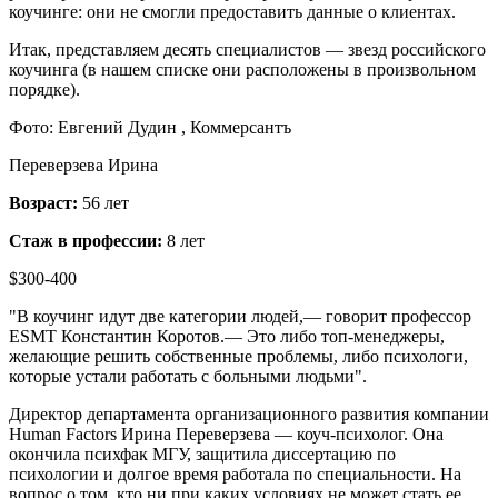
коучинге: они не смогли предоставить данные о клиентах.
Итак, представляем десять специалистов — звезд российского
коучинга (в нашем списке они расположены в произвольном
порядке).
Фото: Евгений Дудин , Коммерсантъ
Переверзева Ирина
Возраст:
56 лет
Стаж в профессии:
8 лет
$300-400
"В коучинг идут две категории людей,— говорит профессор
ESMT Константин Коротов.— Это либо топ-менеджеры,
желающие решить собственные проблемы, либо психологи,
которые устали работать с больными людьми".
Директор департамента организационного развития компании
Human Factors Ирина Переверзева — коуч-психолог. Она
окончила психфак МГУ, защитила диссертацию по
психологии и долгое время работала по специальности. На
вопрос о том, кто ни при каких условиях не может стать ее