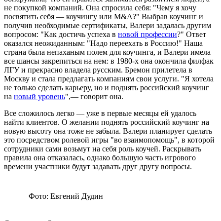
не покупкой компаний. Она спросила себя: "Чему я хочу
посвятить себя — коучингу или M&A?" Выбрав коучинг и
получив необходимые сертификаты, Валери задалась другим
вопросом: "Как достичь успеха в
новой профессии
?" Ответ
оказался неожиданным: "Надо переехать в Россию!" Наша
страна была непаханым полем для коучинга, и Валери имела
все шансы закрепиться на нем: в 1980-х она окончила филфак
ЛГУ и прекрасно владела русским. Бремон прилетела в
Москву и стала предлагать компаниям свои услуги. "Я хотела
не только сделать карьеру, но и поднять российский коучинг
на
новый уровень
",— говорит она.
Все сложилось легко — уже в первые месяцы ей удалось
найти клиентов. О желании поднять российский коучинг на
новую высоту она тоже не забыла. Валери планирует сделать
это посредством ролевой игры "во взаимопомощь", в которой
сотрудники сами возьмут на себя роль коучей. Раскрывать
правила она отказалась, однако большую часть игрового
времени участники будут задавать друг другу вопросы.
Фото: Евгений Дудин