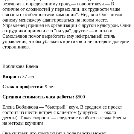
результат к определенному сроку,— говорит коуч.— В
отличие от сложностей у первых лиц, их трудности чаще
связаны с особенностями компании". Недавно Олег помог
одному менеджеру адаптироваться на новом месте.
Управленец пришел из организации с другой культурой. Одни
сотрудники приняли его "на ура", другие — в штыки.
Самольянов помог выработать ему нейтральный стиль
управления, чтобы ублажить критиков и не потерять доверие
сторонников.
Вобликова Елена
Возраст:
37 лет
Стаж в профессии:
9 лет
Средняя стоимость часа работы:
$500
Елена Вобликова — "быстрый" коуч. В среднем ее проект
состоит из шести встреч с клиентом (у других — около
десяти). Такая скорость — следствие особого взгляда Елены
на методы коучинга.
Она считает, что консультант в ходе работы может