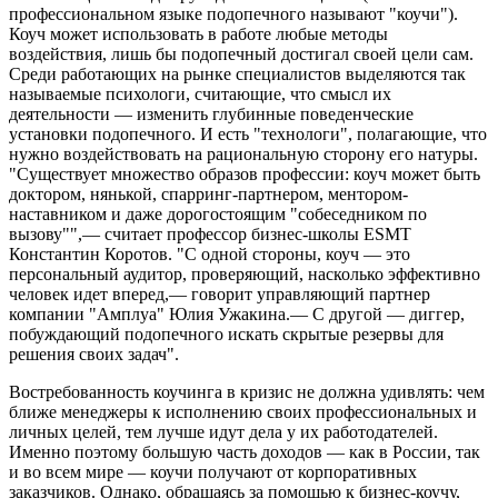
профессиональном языке подопечного называют "коучи").
Коуч может использовать в работе любые методы
воздействия, лишь бы подопечный достигал своей цели сам.
Среди работающих на рынке специалистов выделяются так
называемые психологи, считающие, что смысл их
деятельности — изменить глубинные поведенческие
установки подопечного. И есть "технологи", полагающие, что
нужно воздействовать на рациональную сторону его натуры.
"Существует множество образов профессии: коуч может быть
доктором, нянькой, спарринг-партнером, ментором-
наставником и даже дорогостоящим "собеседником по
вызову"",— считает профессор бизнес-школы ESMT
Константин Коротов. "С одной стороны, коуч — это
персональный аудитор, проверяющий, насколько эффективно
человек идет вперед,— говорит управляющий партнер
компании "Амплуа" Юлия Ужакина.— С другой — диггер,
побуждающий подопечного искать скрытые резервы для
решения своих задач".
Востребованность коучинга в кризис не должна удивлять: чем
ближе менеджеры к исполнению своих профессиональных и
личных целей, тем лучше идут дела у их работодателей.
Именно поэтому большую часть доходов — как в России, так
и во всем мире — коучи получают от корпоративных
заказчиков. Однако, обращаясь за помощью к бизнес-коучу,