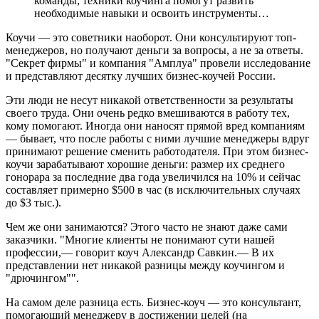
команды; техники коучинга помогут развить
необходимые навыки и освоить инструменты…
Коучи — это советники наоборот. Они консультируют топ-
менеджеров, но получают деньги за вопросы, а не за ответы.
"Секрет фирмы" и компания "Амплуа" провели исследование
и представляют десятку лучших бизнес-коучей России.
Эти люди не несут никакой ответственности за результаты
своего труда. Они очень редко вмешиваются в работу тех,
кому помогают. Иногда они наносят прямой вред компаниям
— бывает, что после работы с ними лучшие менеджеры вдруг
принимают решение сменить работодателя. При этом бизнес-
коучи зарабатывают хорошие деньги: размер их среднего
гонорара за последние два года увеличился на 10% и сейчас
составляет примерно $500 в час (в исключительных случаях
до $3 тыс.).
Чем же они занимаются? Этого часто не знают даже сами
заказчики. "Многие клиенты не понимают сути нашей
профессии,— говорит коуч Александр Савкин.— В их
представлении нет никакой разницы между коучингом и
"дрючингом"".
На самом деле разница есть. Бизнес-коуч — это консультант,
помогающий менеджеру в достижении целей (на