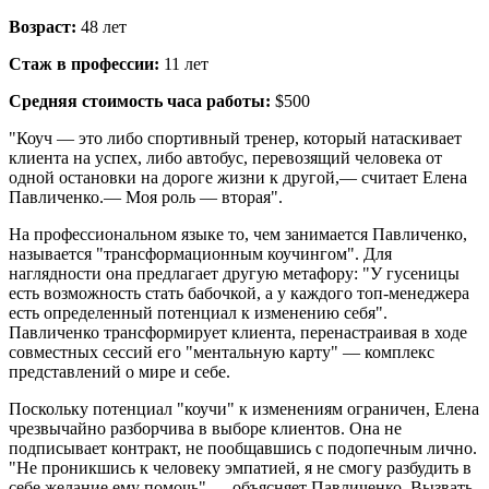
Возраст:
48 лет
Стаж в профессии:
11 лет
Средняя стоимость часа работы:
$500
"Коуч — это либо спортивный тренер, который натаскивает
клиента на успех, либо автобус, перевозящий человека от
одной остановки на дороге жизни к другой,— считает Елена
Павличенко.— Моя роль — вторая".
На профессиональном языке то, чем занимается Павличенко,
называется "трансформационным коучингом". Для
наглядности она предлагает другую метафору: "У гусеницы
есть возможность стать бабочкой, а у каждого топ-менеджера
есть определенный потенциал к изменению себя".
Павличенко трансформирует клиента, перенастраивая в ходе
совместных сессий его "ментальную карту" — комплекс
представлений о мире и себе.
Поскольку потенциал "коучи" к изменениям ограничен, Елена
чрезвычайно разборчива в выборе клиентов. Она не
подписывает контракт, не пообщавшись с подопечным лично.
"Не проникшись к человеку эмпатией, я не смогу разбудить в
себе желание ему помочь",— объясняет Павличенко. Вызвать