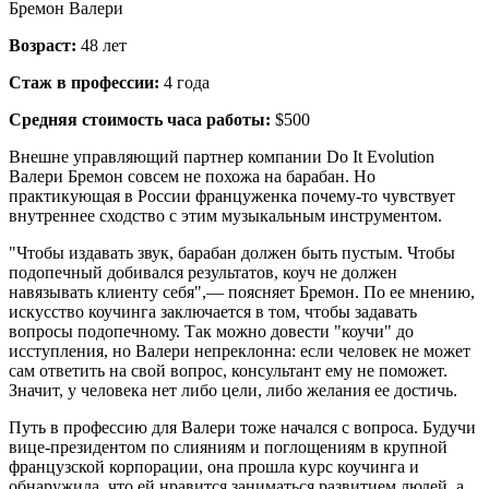
Бремон Валери
Возраст:
48 лет
Стаж в профессии:
4 года
Средняя стоимость часа работы:
$500
Внешне управляющий партнер компании Do It Evolution
Валери Бремон совсем не похожа на барабан. Но
практикующая в России француженка почему-то чувствует
внутреннее сходство с этим музыкальным инструментом.
"Чтобы издавать звук, барабан должен быть пустым. Чтобы
подопечный добивался результатов, коуч не должен
навязывать клиенту себя",— поясняет Бремон. По ее мнению,
искусство коучинга заключается в том, чтобы задавать
вопросы подопечному. Так можно довести "коучи" до
исступления, но Валери непреклонна: если человек не может
сам ответить на свой вопрос, консультант ему не поможет.
Значит, у человека нет либо цели, либо желания ее достичь.
Путь в профессию для Валери тоже начался с вопроса. Будучи
вице-президентом по слияниям и поглощениям в крупной
французской корпорации, она прошла курс коучинга и
обнаружила, что ей нравится заниматься развитием людей, а