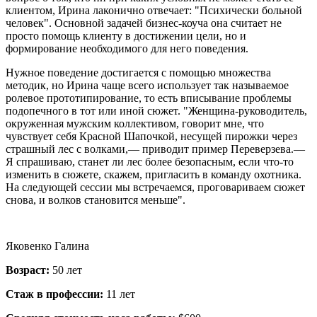
клиентом, Ирина лаконично отвечает: "Психически больной
человек". Основной задачей бизнес-коуча она считает не
просто помощь клиенту в достижении цели, но и
формирование необходимого для него поведения.
Нужное поведение достигается с помощью множества
методик, но Ирина чаще всего использует так называемое
ролевое прототипирование, то есть вписывание проблемы
подопечного в тот или иной сюжет. "Женщина-руководитель,
окруженная мужским коллективом, говорит мне, что
чувствует себя Красной Шапочкой, несущей пирожки через
страшный лес с волками,— приводит пример Переверзева.—
Я спрашиваю, станет ли лес более безопасным, если что-то
изменить в сюжете, скажем, пригласить в команду охотника.
На следующей сессии мы встречаемся, проговариваем сюжет
снова, и волков становится меньше".
Яковенко Галина
Возраст:
50 лет
Стаж в профессии:
11 лет