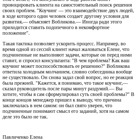
провоцировать клиента на самостоятельный поиск решения
своих проблем. "Коучинг — это взаимодействие двух людей,
в ходе которого один человек создает другому условия для
развития,— объясняет Вобликова.— Иногда ради этого
приходится ставить подопечного в некомфортное
положение".
Такая тактика позволяет ускорить процесс. Например, во
время одной из сессий клиент начал жаловаться Елене, что
подчиненные не выполняют задачи, которые он перед ними
ставит, и спросил консультанта: "В чем проблема? Как ваш
коучинг может поспособствовать ее решению?" Вобликова
ответила холодным молчанием, словно собеседника вообще
не существовало. Он снова задал свой вопрос, но ее реакция
была прежней. "Кажется, я понимаю, что такое коучинг,—
сказал руководитель после пары минут раздумий.— Вы
хотите, чтобы я сам сформулировал суть своей проблемы?" В
конце концов менеджер пришел к выводу, что причина
заключалась в нем самом: он был свято уверен, что
подчиненные понимают смысл его заданий, хотя на самом
деле это было не так.
Павличенко Елена