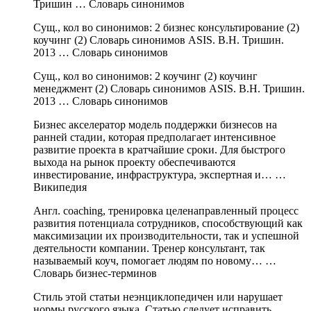
Тришин …
Словарь синонимов
Сущ., кол во синонимов: 2 бизнес консультирование (2)
коучинг (2) Словарь синонимов ASIS. В.Н. Тришин.
2013 …
Словарь синонимов
Сущ., кол во синонимов: 2 коучинг (2) коучинг
менеджмент (2) Словарь синонимов ASIS. В.Н. Тришин.
2013 …
Словарь синонимов
Бизнес акселератор модель поддержки бизнесов на
ранней стадии, которая предполагает интенсивное
развитие проекта в кратчайшие сроки. Для быстрого
выхода на рынок проекту обеспечиваются
инвестирование, инфраструктура, экспертная и… …
Википедия
Англ. coaching, тренировка целенаправленный процесс
развития потенциала сотрудников, способствующий как
максимизации их производительности, так и успешной
деятельности компании. Тренер консультант, так
называемый коуч, помогает людям по новому… …
Словарь бизнес-терминов
Стиль этой статьи неэнциклопедичен или нарушает
нормы русского языка. Статью следует исправить