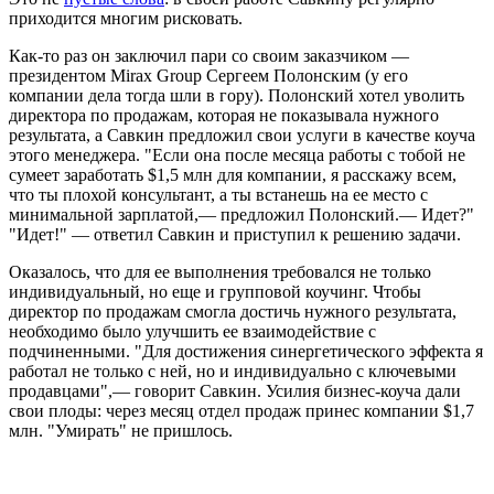
приходится многим рисковать.
Как-то раз он заключил пари со своим заказчиком —
президентом Mirax Group Сергеем Полонским (у его
компании дела тогда шли в гору). Полонский хотел уволить
директора по продажам, которая не показывала нужного
результата, а Савкин предложил свои услуги в качестве коуча
этого менеджера. "Если она после месяца работы с тобой не
сумеет заработать $1,5 млн для компании, я расскажу всем,
что ты плохой консультант, а ты встанешь на ее место с
минимальной зарплатой,— предложил Полонский.— Идет?"
"Идет!" — ответил Савкин и приступил к решению задачи.
Оказалось, что для ее выполнения требовался не только
индивидуальный, но еще и групповой коучинг. Чтобы
директор по продажам смогла достичь нужного результата,
необходимо было улучшить ее взаимодействие с
подчиненными. "Для достижения синергетического эффекта я
работал не только с ней, но и индивидуально с ключевыми
продавцами",— говорит Савкин. Усилия бизнес-коуча дали
свои плоды: через месяц отдел продаж принес компании $1,7
млн. "Умирать" не пришлось.