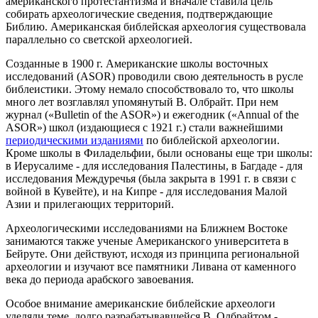
американского протестантизма и вначале ставила цель
собирать археологические сведения, подтверждающие
Библию. Американская библейская археология существовала
параллельно со светской археологией.
Созданные в 1900 г. Американские школы восточных
исследований (ASOR) проводили свою деятельность в русле
библеистики. Этому немало способствовало то, что школы
много лет возглавлял упомянутый В. Олбрайт. При нем
журнал («Bulletin of the ASOR») и ежегодник («Annual of the
ASOR») школ (издающиеся с 1921 г.) стали важнейшими
периодическими изданиями
по библейской археологии.
Кроме школы в Филадельфии, были основаны еще три школы:
в Иерусалиме - для исследования Палестины, в Багдаде - для
исследования Междуречья (была закрыта в 1991 г. в связи с
войной в Кувейте), и на Кипре - для исследования Малой
Азии и прилегающих территорий.
Археологическими исследованиями на Ближнем Востоке
занимаются также ученые Американского университета в
Бейруте. Они действуют, исходя из принципа региональной
археологии и изучают все памятники Ливана от каменного
века до периода арабского завоевания.
Особое внимание американские библейские археологи
уделяли теме, долго разрабатывавшейся В. Олбрайтом -