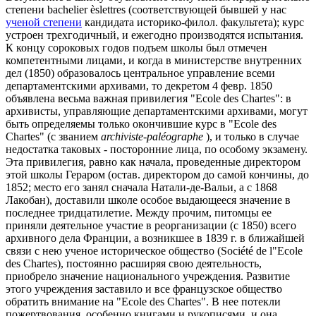
степени bachelier èslettres (соответствующей бывшей у нас
ученой степени
кандидата историко-филол. факультета); курс
устроен трехгодичный, и ежегодно производятся испытания.
К концу сороковых годов подъем школы был отмечен
компетентными лицами, и когда в министерстве внутренних
дел (1850) образовалось центральное управление всеми
департаментскими архивами, то декретом 4 февр. 1850
объявлена весьма важная привилегия "Ecole des Chartes": в
архивисты, управляющие департаментскими архивами, могут
быть определяемы только окончившие курс в "Ecole des
Chartes" (с званием
archiviste-paléographe
), и только в случае
недостатка таковых - посторонние лица, по особому экзамену.
Эта привилегия, равно как начала, проведенные директором
этой школы Гераром (остав. директором до самой кончины, до
1852; место его занял сначала Натали-де-Вальи, а с 1868
Лакобан), доставили школе особое выдающееся значение в
последнее тридцатилетие. Между прочим, питомцы ее
приняли деятельное участие в реорганизации (с 1850) всего
архивного дела Франции, а возникшее в 1839 г. в ближайшей
связи с нею ученое историческое общество (Société de l"Ecole
des Chartes), постоянно расширяя свою деятельность,
приобрело значение национального учреждения. Развитие
этого учреждения заставило и все французское общество
обратить внимание на "Ecole des Chartes". В нее потекли
пожертвования, особенно книгами и рукописями, и она