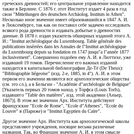
греческих древностей; его центральное управление находится
также в Берлине. С 1876 г. этот Институт издает 4 раза в год
свои "Mitteilungen des deutschen Archäolog. Instituts in Athen".
Несколько иное значение имеет образовавшийся в 1847 А. И.
в Люксембурге, так как он поставил себе задачею исследовать
всякого рода древности и издавать добытые о древностях
данные. В 1878 г. издан указатель обширных изданий этого А.
И.: "Institut archéologique du Luxembourg. Table générale des
publications insérrées dans les Annales de l"Institut archéologique
du Luxembourg depuis sa fondation en 1747 jusqu"a l"année 1877
inclusivement". Совершенно подобен ему А. И. в Люттихе, уже
издавший 19 томов. Перечисление его важных изданий
находится в капитальной библиографии Де-Тё (De Theux):
"Bibliographie liégeoise" (изд. 2-е, 1885, in 4°). А. И. в этом
первом его значении являются все археологические общества
(см. это сл.), а в Бельгии - "Académie d"archéologie de Belgique"
[Указатель первых 20 томов наход. у Торфса (Louis Torfs),
издавшего "Table des matières", изд. этой академии (Аньер,
1867)]. В этом же значении Арх. Института действуют
французские "Ecole de Rome", "Ecole d"Athenes", "Ecole du
Louvre" в (Париже) и "Institut Egyptien du Caïre".
Другое значение Арх. Института как археологической школы
представляют учреждения, носящие весьма различные
названия. Так, во Франции значение А. И. в этом смысле