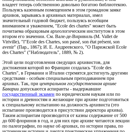
владеет теперь собственною довольно богатою библиотекою.
Пользуясь казенным помещением в этом громадном замке
архивов, зарываясь в архивных материалах, имел
значительный годовой бюджет, пользуясь всеобщим
вниманием и уважением, "Ecole des chartes" может быть
почитаема образцовым археологическим институтом в этом
втором его значении. См. Вале-де-Виривиль (M. Vallet de
Viriville), "l"Ecole des Chartes, son passé, son état présent, son
avenir" (Пар., 1867); И. Е. Андреевского, "О Парижской Ecole
des Chartes" ("Наблюдатель", 1889, № 2).
Этой цели подготовления сведущих архивистов, для
достижения которой во Франции создалась "Ecole des
Chartes", в Германии и Италии стремятся достигнуть другими
средствами - особым специальным преподаванием при
архивах. Так, при
центральном государственном архиве
Баварии
допускаются аспиранты - выдержавшие
государственный экзамен
по юридическим наукам или по
истории и древностям и желающие при архиве подготовиться
к специальному испытанию на должность архивиста (это
испытание производится в присутствии директора архива).
Таким аспирантам производится от казны содержание от 500
до 600 флоринов в год, и для них при архиве читаются лекции
по палеографии, по науке об архивах, по истории права, по
источникам истории и даются практические упражнения по