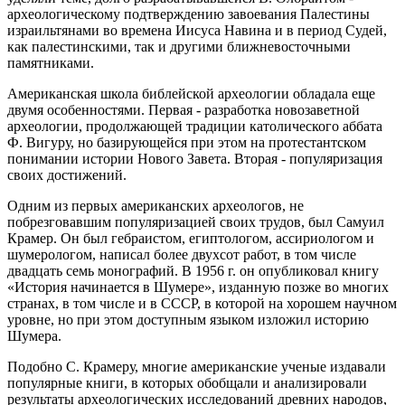
археологическому подтверждению завоевания Палестины
израильтянами во времена Иисуса Навина и в период Судей,
как палестинскими, так и другими ближневосточными
памятниками.
Американская школа библейской археологии обладала еще
двумя особенностями. Первая - разработка новозаветной
археологии, продолжающей традиции католического аббата
Ф. Вигуру, но базирующейся при этом на протестантском
понимании истории Нового Завета. Вторая - популяризация
своих достижений.
Одним из первых американских археологов, не
побрезговавшим популяризацией своих трудов, был Самуил
Крамер. Он был гебраистом, египтологом, ассириологом и
шумерологом, написал более двухсот работ, в том числе
двадцать семь монографий. В 1956 г. он опубликовал книгу
«История начинается в Шумере», изданную позже во многих
странах, в том числе и в СССР, в которой на хорошем научном
уровне, но при этом доступным языком изложил историю
Шумера.
Подобно С. Крамеру, многие американские ученые издавали
популярные книги, в которых обобщали и анализировали
результаты археологических исследований древних народов,