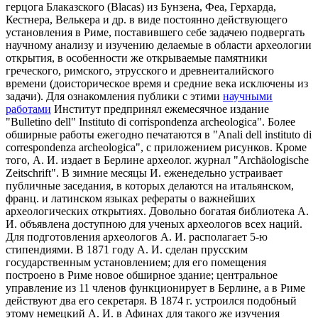
герцога Блаказского (Blacas) из Бунзена, Феа, Герхарда,
Кестнера, Велькера и др. в виде постоянно действующего
установления в Риме, поставившего себе задачею подвергать
научному анализу и изучению делаемые в области археологии
открытия, в особенности же открываемые памятники
греческого, римского, этрусского и древнеиталийского
времени (доисторическое время и средние века исключены из
задачи). Для ознакомления публики с этими
научными
работами
Институт предпринял ежемесячное издание
"Bulletino dell" Instituto di corrispondenza archeologica". Более
обширные работы ежегодно печатаются в "Anali dell instituto di
correspondenza archeologica", с приложением рисунков. Кроме
того, А. И. издает в Берлине археолог. журнал "Archäologische
Zeitschrift". В зимние месяцы И. еженедельно устраивает
публичные заседания, в которых делаются на итальянском,
франц. и латинском языках рефераты о важнейших
археологических открытиях. Довольно богатая библиотека А.
И. объявлена доступною для ученых археологов всех наций.
Для подготовления археологов А. И. располагает 5-ю
стипендиями. В 1871 году А. И. сделан прусским
государственным установлением; для его помещения
построено в Риме новое обширное здание; центральное
управление из 11 членов функционирует в Берлине, а в Риме
действуют два его секретаря. В 1874 г. устроился подобный
этому немецкий А. И. в Афинах для такого же изучения