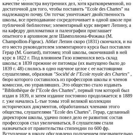
качестве министра внутренних дел, хотя кратковременной, но
достаточной для того, чтобы поставить "Ecole des Chartes" на
надлежащую почву. Он тотчас уничтожает двойственность
школы, все преподавание сосредоточивает в одной школе при
публичной библиотеке; элементарный курс вверяет Лепину, а
на кафедру дипломатики и палеографии приглашает
опытного в архивном деле Шамполиона-Фижака (М.
Champollion-Figeac). Аббат Лепин скоро (1831) скончался, и на
его место руководителем элементарного курса был поставлен
Герар (M. Guerard), питомец этой школы, окончивший в ней
курс в 1822 г. Под влиянием Гизо изменился весь склад
школы; в 1839 прежние ее питомцы (их выпущено было до
1839 г. 48) слились в одно научное целое с ее настоящими
слушателями, образовав
"Société de l"Ecole royale des Chartes"
,
бюро которого составилось из профессоров школы и членов
комиссии, ею управлявших. Это общество стало издавать
"Bibliothèque de l"Ecole des Chartes", первый том которой был
издан в 1839, и затем издание постоянно продолжается: в 1889
г. уже начались L-тые томы этой великой коллекции
исторических документов, обработанных членами этого
общества, слушателями "Ecole des Chartes". Герар, сделанный
директором школы, удачно повел дело ее развития: состав
профессоров стал увеличиваться, 8 слушателям стали
назначаться от правительства стипендии по 600 фр.
Вступление в школу обусловлено получением предварительно