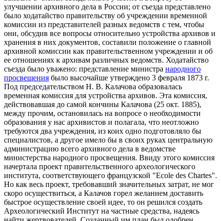
улучшении архивного дела в России; от съезда представлено
было ходатайство правительству об учреждении временной
комиссии из представителей разных ведомств с тем, чтобы
они, обсудив все вопросы относительно устройства архивов и
хранения в них документов, составили положение о главной
архивной комиссии как правительственном учреждении и об
ее отношениях к архивам различных ведомств. Ходатайство
съезда было уважено: представление министра
народного
просвещения
было высочайше утверждено 3 февраля 1873 г.
Под председательством Н. В. Калачова образовалась
временная комиссия для устройства архивов. Эта комиссия,
действовавшая до самой кончины Калачова (25 окт. 1885),
между прочим, остановилась на вопросе о необходимости
образования у нас архивистов и полагала, что неотложно
требуются два учреждения, из коих одно подготовляло бы
специалистов, а другое имело бы в своих руках центральную
администрацию всего архивного дела в ведомстве
министерства народного просвещения. Ввиду этого комиссия
начертала проект правительственного археологического
института, соответствующего французской "Ecole des Chartes".
Но как весь проект, требовавший значительных затрат, не мог
скоро осуществиться, а Калачов горел желанием доставить
быстрое осуществление своей идее, то он решился создать
Археологический Институт на частные средства, надеясь
найти жертвователей. Созданный им план был одобрен