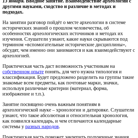
13 января.
Вводное занятие. Взаимодействие археологии с
другими науками, сходство и различие в методах и
подходах.
На занятии разговор пойдёт о месте археологии в системе
исторических знаний о прошлом человечества, об
особенностях археологических источников и методах их
изучения. Слушатели узнают, какие науки скрываются под
термином «вспомогательные исторические дисциплины»,
обсудят, чем именно они занимаются и как взаимодействуют с
археологией.
Практическая часть даст возможность участникам на
собственном опыте
понять, для чего нужна типология и
классификация. Будет предложено разделить на группы такие
знакомые всем предметы, как почтовые марки, значки,
используя различные критерии (материал, форма,
изображение и т.п.).
Занятие посвящено очень важным понятиям в
археологической науке – хронологии и датировке. Слушатели
узнают, что такое абсолютная и относительная хронология,
как появился календарь, и чем отличаются календарные
системы у
разных народов
.
Практическая часть поможет закрепить полученные знания.