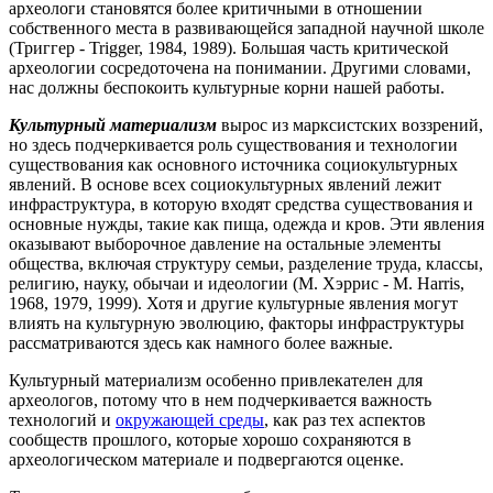
археологи становятся более критичными в отношении
собственного места в развивающейся западной научной школе
(Триггер - Trigger, 1984, 1989). Большая часть критической
археологии сосредоточена на понимании. Другими словами,
нас должны беспокоить культурные корни нашей работы.
Культурный материализм
вырос из марксистских воззрений,
но здесь подчеркивается роль существования и технологии
существования как основного источника социокультурных
явлений. В основе всех социокультурных явлений лежит
инфраструктура, в которую входят средства существования и
основные нужды, такие как пища, одежда и кров. Эти явления
оказывают выборочное давление на остальные элементы
общества, включая структуру семьи, разделение труда, классы,
религию, науку, обычаи и идеологии (М. Хэррис - M. Harris,
1968, 1979, 1999). Хотя и другие культурные явления могут
влиять на культурную эволюцию, факторы инфраструктуры
рассматриваются здесь как намного более важные.
Культурный материализм особенно привлекателен для
археологов, потому что в нем подчеркивается важность
технологий и
окружающей среды
, как раз тех аспектов
сообществ прошлого, которые хорошо сохраняются в
археологическом материале и подвергаются оценке.