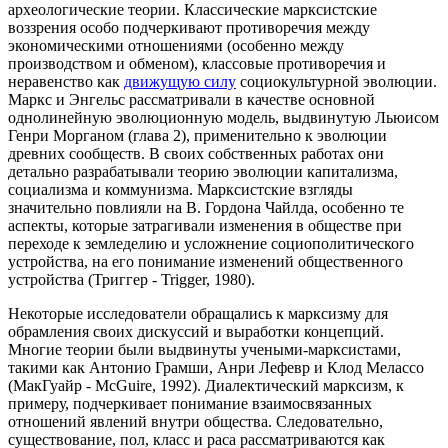
археологические теории. Классические марксистские
воззрения особо подчеркивают противоречия между
экономическими отношениями (особенно между
производством и обменом), классовые противоречия и
неравенство как
движущую силу
социокультурной эволюции.
Маркс и Энгельс рассматривали в качестве основной
однолинейную эволюционную модель, выдвинутую Льюисом
Генри Морганом (глава 2), применительно к эволюции
древних сообществ. В своих собственных работах они
детально разрабатывали теорию эволюции капитализма,
социализма и коммунизма. Марксистские взгляды
значительно повлияли на В. Гордона Чайлда, особенно те
аспекты, которые затрагивали изменения в обществе при
переходе к земледелию и усложнение социополитического
устройства, на его понимание изменений общественного
устройства (Триггер - Trigger, 1980).
Некоторые исследователи обращались к марксизму для
обрамления своих дискуссий и выработки концепций.
Многие теории были выдвинуты учеными-марксистами,
такими как Антонио Грамши, Анри Лефевр и Клод Мелассо
(МакГуайр - McGuire, 1992). Диалектический марксизм, к
примеру, подчеркивает понимание взаимосвязанных
отношений явлений внутри общества. Следовательно,
существование, пол, класс и раса рассматриваются как