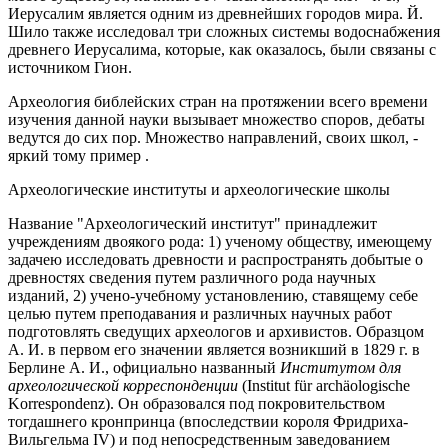
Иерусалим является одним из древнейших городов мира. Й.
Шило также исследовал три сложных системы водоснабжения
древнего Иерусалима, которые, как оказалось, были связаны с
источником Гион.
Археология библейских стран на протяжении всего времени
изучения данной науки вызывает множество споров, дебаты
ведутся до сих пор. Множество направлений, своих школ, -
яркий тому пример .
Археологические институты и археологические школы
Название "Археологический институт" принадлежит
учреждениям двоякого рода: 1) ученому обществу, имеющему
задачею исследовать древности и распространять добытые о
древностях сведения путем различного рода научных
изданий, 2) учено-учебному установлению, ставящему себе
целью путем преподавания и различных научных работ
подготовлять сведущих археологов и архивистов. Образцом
А. И. в первом его значении является возникший в 1829 г. в
Берлине А. И., официально названный
Институтом для
археологической корреспонденции
(Institut für archäologische
Korrespondenz). Он образовался под покровительством
тогдашнего кронпринца (впоследствии короля Фридриха-
Вильгельма IV) и под непосредственным заведованием