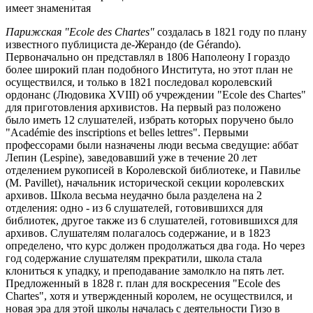
имеет знаменитая
Парижская "Ecole des Chartes"
создалась в 1821 году по плану
известного публициста де-Жерандо (de Gérando).
Первоначально он представлял в 1806 Наполеону I гораздо
более широкий план подобного Института, но этот план не
осуществился, и только в 1821 последовал королевский
ордонанс (Людовика XVIII) об учреждении "Ecole des Chartes"
для приготовления архивистов. На первый раз положено
было иметь 12 слушателей, избрать которых поручено было
"Académie des inscriptions et belles lettres". Первыми
профессорами были назначены люди весьма сведущие: аббат
Лепин (Lespine), заведовавший уже в течение 20 лет
отделением рукописей в Королевской библиотеке, и Павилье
(M. Pavillet), начальник исторической секции королевских
архивов. Школа весьма неудачно была разделена на 2
отделения: одно - из 6 слушателей, готовившихся для
библиотек, другое также из 6 слушателей, готовившихся для
архивов. Слушателям полагалось содержание, и в 1823
определено, что курс должен продолжаться два года. Но через
год содержание слушателям прекратили, школа стала
клониться к упадку, и преподавание замолкло на пять лет.
Предложенный в 1828 г. план для воскресения "Ecole des
Chartes", хотя и утвержденный королем, не осуществился, и
новая эра для этой школы началась с деятельности Гизо в