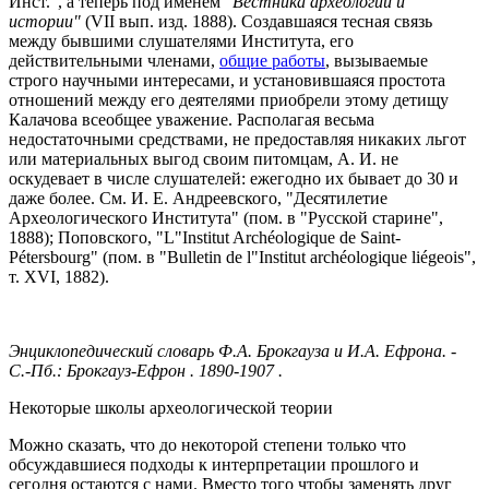
Инст.", а теперь под именем
"Вестника археологии и
истории"
(VII вып. изд. 1888). Создавшаяся тесная связь
между бывшими слушателями Института, его
действительными членами,
общие работы
, вызываемые
строго научными интересами, и установившаяся простота
отношений между его деятелями приобрели этому детищу
Калачова всеобщее уважение. Располагая весьма
недостаточными средствами, не предоставляя никаких льгот
или материальных выгод своим питомцам, А. И. не
оскудевает в числе слушателей: ежегодно их бывает до 30 и
даже более. См. И. Е. Андреевского, "Десятилетие
Археологического Института" (пом. в "Русской старине",
1888); Поповского, "L"Institut Archéologique de Saint-
Pétersbourg" (пом. в "Bulletin de l"Institut archéologique liégeois",
т. XVI, 1882).
Энциклопедический словарь Ф.А. Брокгауза и И.А. Ефрона. -
С.-Пб.: Брокгауз-Ефрон
. 1890-1907 .
Некоторые школы археологической теории
Можно сказать, что до некоторой степени только что
обсуждавшиеся подходы к интерпретации прошлого и
сегодня остаются с нами. Вместо того чтобы заменять друг