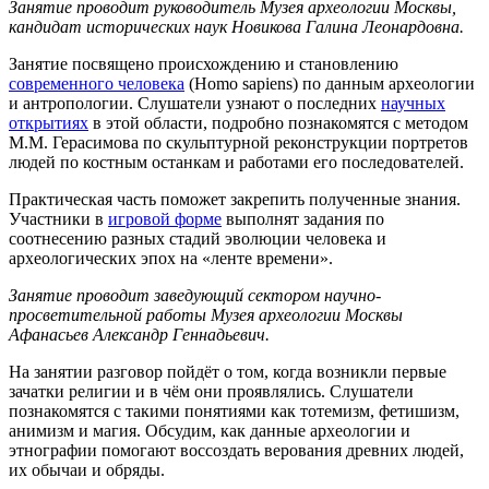
Занятие проводит руководитель Музея археологии Москвы,
кандидат исторических наук Новикова Галина Леонардовна.
Занятие посвящено происхождению и становлению
современного человека
(Homo sapiens) по данным археологии
и антропологии. Слушатели узнают о последних
научных
открытиях
в этой области, подробно познакомятся с методом
М.М. Герасимова по скульптурной реконструкции портретов
людей по костным останкам и работами его последователей.
Практическая часть поможет закрепить полученные знания.
Участники в
игровой форме
выполнят задания по
соотнесению разных стадий эволюции человека и
археологических эпох на «ленте времени».
Занятие проводит заведующий сектором научно-
просветительной работы Музея археологии Москвы
Афанасьев Александр Геннадьевич.
На занятии разговор пойдёт о том, когда возникли первые
зачатки религии и в чём они проявлялись. Слушатели
познакомятся с такими понятиями как тотемизм, фетишизм,
анимизм и магия. Обсудим, как данные археологии и
этнографии помогают воссоздать верования древних людей,
их обычаи и обряды.