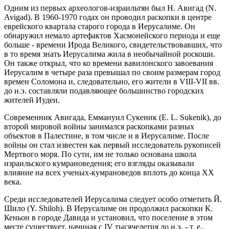
Одним из первых археологов-израильтян был Н. Авигад (N.
Avigad). В 1960-1970 годах он проводил раскопки в центре
еврейского квартала старого города в Иерусалиме. Он
обнаружил немало артефактов Хасмонейского периода и еще
больше - времени Ирода Великого, свидетельствовавших, что
в то время знать Иерусалима жила в необычайной роскоши.
Он также открыл, что ко времени вавилонского завоевания
Иерусалим в четыре раза превышал по своим размерам город
времен Соломона и, следовательно, его жители в VIII-VII вв.
до н.э. составляли подавляющее большинство городских
жителей Иудеи.
Современник Авигада, Еммануил Сукеник (E. L. Sukenik), до
второй мировой войны занимался раскопками разных
объектов в Палестине, в том числе и в Иерусалиме. После
войны он стал известен как первый исследователь рукописей
Мертвого моря. По сути, им не только основана школа
израильского кумрановедения; его взгляды оказывали
влияние на всех ученых-кумрановедов вплоть до конца XX
века.
Среди исследователей Иерусалима следует особо отметить Й.
Шило (Y. Shiloh). В Иерусалиме он продолжил раскопки К.
Кеньон в городе Давида и установил, что поселение в этом
месте существует, начиная с IV тысячелетия до н.э. - т. е.,