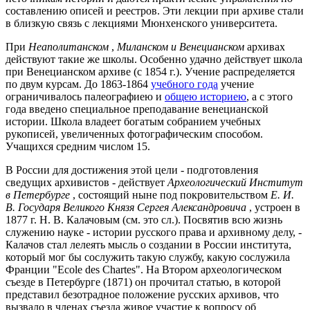
составлению описей и реестров. Эти лекции при архиве стали
в близкую связь с лекциями Мюнхенского университета.
При
Неаполитанском
,
Миланском и Венецианском
архивах
действуют такие же школы. Особенно удачно действует школа
при Венецианском архиве (с 1854 г.). Учение распределяется
по двум курсам. До 1863-1864
учебного года
учение
ограничивалось палеографиею и
общею историею
, а с этого
года введено специальное преподавание венецианской
истории. Школа владеет богатым собранием учебных
рукописей, увеличенных фотографическим способом.
Учащихся средним числом 15.
В России для достижения этой цели - подготовления
сведущих архивистов - действует
Археологический Институт
в Петербурге
, состоящий ныне под покровительством
Е. И.
В. Государя Великого Князя Сергея Александровича
, устроен в
1877 г. Н. В. Калачовым (см. это сл.). Посвятив всю жизнь
служению науке - истории русского права и архивному делу, -
Калачов стал лелеять мысль о создании в России института,
который мог бы сослужить такую службу, какую сослужила
Франции "Ecole des Chartes". На Втором археологическом
съезде в Петербурге (1871) он прочитал статью, в которой
представил безотрадное положение русских архивов, что
вызвало в членах съезда живое участие к вопросу об