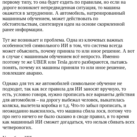
первому типу, то она будет ездить по правилам, но если на
дороге возникнет непредвиденная ситуация, то машина
окажется в затруднении. А автомобиль, натренированный
машинным обучением, может действовать по
обстоятельствам, синтезируя идеи на основе скормленной
ранее информации.
Тут же возникает и проблема. Одна из ключевых важных
особенностей символьного ИИ в том, что система всегда
может объяснить, почему приняла то или иное решение. А вот
в случае с машинным обучением всё непросто. Именно
поэтому те же UBER или Tesla долго разбираются, пытаясь
понять, почему их машины приняли то или иное решение,
повлекшее аварию.
Однако для тех же автомобилей символьное обучение не
подходит, так как все правила для ИИ заносят вручную, то
есть, условно говоря, нужно прописать все варианты действия
для автомобиля – на дорогу выбежал человек, выкатилась
коляска, вылетела коробка и т.д. Что-то забыл прописать, и
неожиданно выяснилось, что машина сбила лося, потому что
про него ничего не было сказано в своде правил, в то время
как машинный ИИ сможет догадаться, что нельзя сбивать всех
четвероногих.