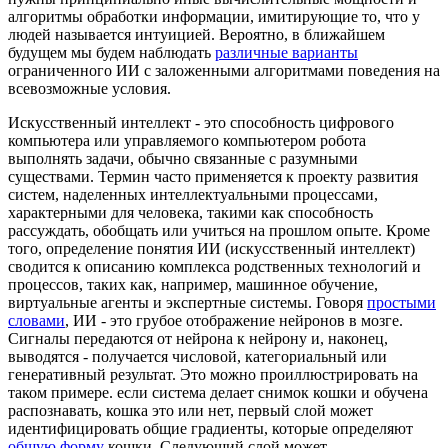
алгоритмы обработки информации, имитирующие то, что у
людей называется интуицией. Вероятно, в ближайшем
будущем мы будем наблюдать
различные варианты
ограниченного ИИ с заложенными алгоритмами поведения на
всевозможные условия.
Искусственный интеллект - это способность цифрового
компьютера или управляемого компьютером робота
выполнять задачи, обычно связанные с разумными
существами. Термин часто применяется к проекту развития
систем, наделенных интеллектуальными процессами,
характерными для человека, такими как способность
рассуждать, обобщать или учиться на прошлом опыте. Кроме
того, определение понятия ИИ (искусственный интеллект)
сводится к описанию комплекса родственных технологий и
процессов, таких как, например, машинное обучение,
виртуальные агенты и экспертные системы. Говоря
простыми
словами
, ИИ - это грубое отображение нейронов в мозге.
Сигналы передаются от нейрона к нейрону и, наконец,
выводятся - получается числовой, категориальный или
генеративный результат. Это можно проиллюстрировать на
таком примере. если система делает снимок кошки и обучена
распознавать, кошка это или нет, первый слой может
идентифицировать общие градиенты, которые определяют
общую форму
кошки. Следующий слой может