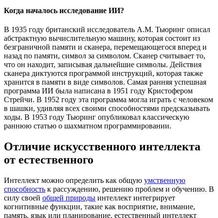
Когда началось исследование ИИ?
В 1935 году британский исследователь А.М. Тьюринг описал
абстрактную вычислительную машину, которая состоит из
безграничной памяти и сканера, перемещающегося вперед и
назад по памяти, символ за символом. Сканер считывает то,
что он находит, записывая дальнейшие символы. Действия
сканера диктуются программой инструкций, которая также
хранится в памяти в виде символов. Самая ранняя успешная
программа ИИ была написана в 1951 году Кристофером
Стрейчи. В 1952 году эта программа могла играть с человеком
в шашки, удивляя всех своими способностями предсказывать
ходы. В 1953 году Тьюринг опубликовал классическую
раннюю статью о шахматном программировании.
Отличие искусственного интеллекта
от естественного
Интеллект можно определить как общую
умственную
способность
к рассуждению, решению проблем и обучению. В
силу своей
общей природы
интеллект интегрирует
когнитивные функции, такие как восприятие, внимание,
память, язык или планирование. естественный интеллект