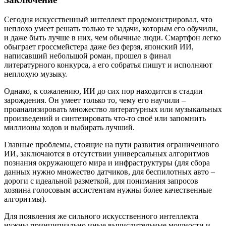
Сегодня искусственный интеллект продемонстрировал, что
неплохо умеет решать только те задачи, которым его обучили,
и даже быть лучше в них, чем обычные люди. Смартфон легко
обыграет гроссмейстера даже без ферзя, японский ИИ,
написавший небольшой роман, прошел в финал
литературного конкурса, а его собратья пишут и исполняют
неплохую музыку.
Однако, к сожалению, ИИ до сих пор находится в стадии
зарождения. Он умеет только то, чему его научили –
проанализировать множество литературных или музыкальных
произведений и синтезировать что-то своё или запомнить
миллионы ходов и выбирать лучший.
Главные проблемы, стоящие на пути развития ограниченного
ИИ, заключаются в отсутствии универсальных алгоритмов
познания окружающего мира и инфраструктуры (для сбора
данных нужно множество датчиков, для беспилотных авто –
дороги с идеальной разметкой, для понимания запросов
хозяина голосовым ассистентам нужны более качественные
алгоритмы).
Для появления же сильного искусственного интеллекта
нужны принципиально иные вычислительные мощности и