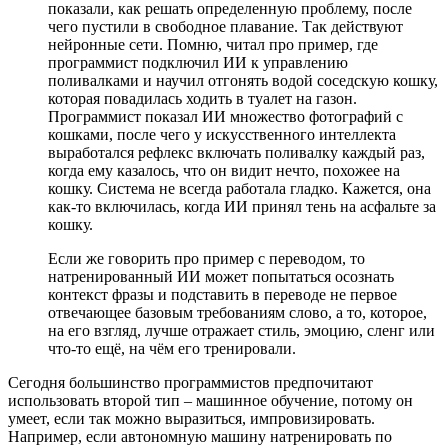
показали, как решать определенную проблему, после
чего пустили в свободное плавание. Так действуют
нейронные сети. Помню, читал про пример, где
программист подключил ИИ к управлению
поливалками и научил отгонять водой соседскую кошку,
которая повадилась ходить в туалет на газон.
Программист показал ИИ множество фотографий с
кошками, после чего у искусственного интеллекта
выработался рефлекс включать поливалку каждый раз,
когда ему казалось, что он видит нечто, похожее на
кошку. Система не всегда работала гладко. Кажется, она
как-то включилась, когда ИИ принял тень на асфальте за
кошку.
Если же говорить про пример с переводом, то
натренированный ИИ может попытаться осознать
контекст фразы и подставить в переводе не первое
отвечающее базовым требованиям слово, а то, которое,
на его взгляд, лучше отражает стиль, эмоцию, сленг или
что-то ещё, на чём его тренировали.
Сегодня большинство программистов предпочитают
использовать второй тип – машинное обучение, потому он
умеет, если так можно выразиться, импровизировать.
Например, если автономную машину натренировать по