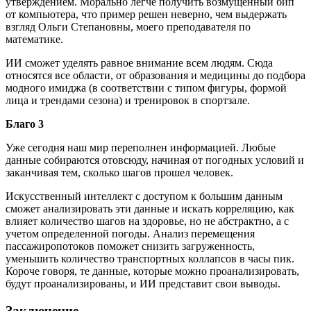
утверждением. Морально легче получить возмущенный бип
от компьютера, что пример решен неверно, чем выдержать
взгляд Ольги Степановны, моего преподавателя по
математике.
ИИ сможет уделять равное внимание всем людям. Сюда
относятся все области, от образования и медицины до подбора
модного имиджа (в соответствии с типом фигуры, формой
лица и трендами сезона) и тренировок в спортзале.
Благо 3
Уже сегодня наш мир переполнен информацией. Любые
данные собираются отовсюду, начиная от погодных условий и
заканчивая тем, сколько шагов прошел человек.
Искусственный интеллект с доступом к большим данным
сможет анализировать эти данные и искать корреляцию, как
влияет количество шагов на здоровье, но не абстрактно, а с
учетом определенной погоды. Анализ перемещения
пассажиропотоков поможет снизить загруженность,
уменьшить количество транспортных коллапсов в часы пик.
Короче говоря, те данные, которые можно проанализировать,
будут проанализированы, и ИИ представит свои выводы.
Заключение