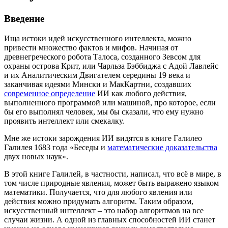
Введение
Ища истоки идей искусственного интеллекта, можно
привести множество фактов и мифов. Начиная от
древнегреческого робота Талоса, созданного Зевсом для
охраны острова Крит, или Чарльза Бэббиджа с Адой Лавлейс
и их Аналитическим Двигателем середины 19 века и
заканчивая идеями Мински и МакКартни, создавших
современное определение
ИИ как любого действия,
выполненного программой или машиной, про которое, если
бы его выполнял человек, мы бы сказали, что ему нужно
проявить интеллект или смекалку.
Мне же истоки зарождения ИИ видятся в книге Галилео
Галилея 1683 года «Беседы и
математические доказательства
двух новых наук».
В этой книге Галилей, в частности, написал, что всё в мире, в
том числе природные явления, может быть выражено языком
математики. Получается, что для любого явления или
действия можно придумать алгоритм. Таким образом,
искусственный интеллект – это набор алгоритмов на все
случаи жизни. А одной из главных способностей ИИ станет