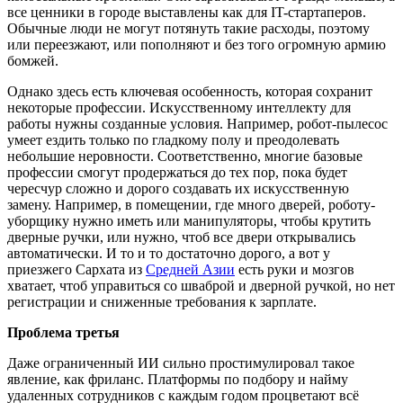
все ценники в городе выставлены как для IT-стартаперов.
Обычные люди не могут потянуть такие расходы, поэтому
или переезжают, или пополняют и без того огромную армию
бомжей.
Однако здесь есть ключевая особенность, которая сохранит
некоторые профессии. Искусственному интеллекту для
работы нужны созданные условия. Например, робот-пылесос
умеет ездить только по гладкому полу и преодолевать
небольшие неровности. Соответственно, многие базовые
профессии смогут продержаться до тех пор, пока будет
чересчур сложно и дорого создавать их искусственную
замену. Например, в помещении, где много дверей, роботу-
уборщику нужно иметь или манипуляторы, чтобы крутить
дверные ручки, или нужно, чтоб все двери открывались
автоматически. И то и то достаточно дорого, а вот у
приезжего Сархата из
Средней Азии
есть руки и мозгов
хватает, чтоб управиться со шваброй и дверной ручкой, но нет
регистрации и сниженные требования к зарплате.
Проблема третья
Даже ограниченный ИИ сильно простимулировал такое
явление, как фриланс. Платформы по подбору и найму
удаленных сотрудников с каждым годом процветают всё