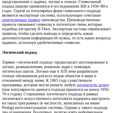
представлениях о задачах, логике и поиске. Символьный
подход широко применялся в исследованиях ИИ в 1950–80-х
годах. Одной из популярных форм символьного подхода
являются экспертные системы, использующие сочетание
определенных правил
производства. Производственные
правила связывают символы в логические связи, которые
подобны алгоритму If-Then. Экспертная система обрабатывает
правила, чтобы сделать выводы и определить, какая
дополнительная информация ей нужна, то есть какие вопросы
задавать, используя удобочитаемые символы.
Логический подход
Термин «логический подход» предполагает апеллирование к
логике, размышлениям, решению задач с помощью
логических шагов. Логики еще в XIX веке разработали
точные обозначения для всех видов объектов в мире и
отношений между ними. К 1965 году существовали
программы, которые могли решить любую
логическую задачу
(пик популярности данного подхода пришелся на конец 1950–
70-х годов). Сторонники логического подхода в рамках
логического искусственного интеллекта надеялись выстроить
на таких программах (в частности, записанных на языке
Prolog) интеллектуальные системы. Однако у такого подхода
два ограничения. Во-первых, нелегко взять неформальное