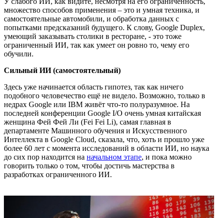
У слабого ИИ, как видите, несмотря на его ограниченность,
множество способов применения – это и умная техника, и
самостоятельные автомобили, и обработка данных с
попытками предсказаний будущего. К слову, Google Duplex,
умеющий заказывать столики в ресторане, - это тоже
ограниченный ИИ, так как умеет он ровно то, чему его
обучили.
Сильный ИИ (самостоятельный)
Здесь уже начинается область гипотез, так как ничего
подобного человечество ещё не видело. Возможно, только в
недрах Google или IBM живёт что-то полуразумное. На
последней конференции Google I/O очень умная китайская
женщина Фей Фей Ли (Fei Fei Li), самая главная в
департаменте Машинного обучения и Искусственного
Интеллекта в Google Cloud, сказала, что, хоть и прошло уже
более 60 лет с момента исследований в области ИИ, но наука
до сих пор находится на
начальном этапе
, и пока можно
говорить только о том, чтобы достичь мастерства в
разработках ограниченного ИИ.