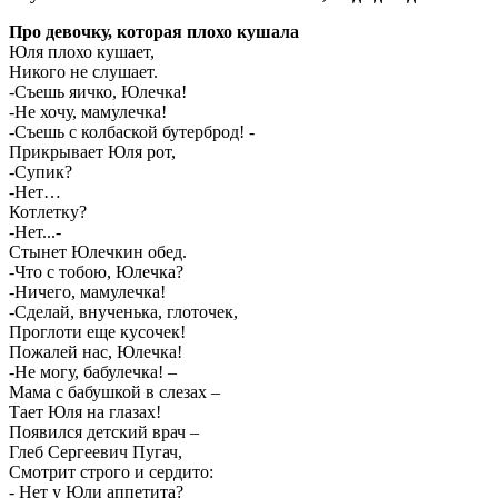
Про девочку, которая плохо кушала
Юля плохо кушает,
Никого не слушает.
-Съешь яичко, Юлечка!
-Не хочу, мамулечка!
-Съешь с колбаской бутерброд! -
Прикрывает Юля рот,
-Супик?
-Нет…
Котлетку?
-Нет...-
Стынет Юлечкин обед.
-Что с тобою, Юлечка?
-Ничего, мамулечка!
-Сделай, внученька, глоточек,
Проглоти еще кусочек!
Пожалей нас, Юлечка!
-Не могу, бабулечка! –
Мама с бабушкой в слезах –
Тает Юля на глазах!
Появился детский врач –
Глеб Сергеевич Пугач,
Смотрит строго и сердито:
- Нет у Юли аппетита?