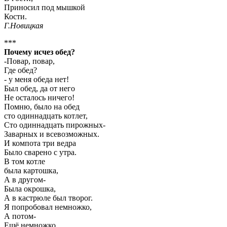
Приносил под мышкой
Кости.
Г.Новицкая
***
Почему исчез обед?
-Повар, повар,
Где обед?
- у меня обеда нет!
Был обед, да от него
Не осталось ничего!
Помню, было на обед
сто одиннадцать котлет,
Сто одиннадцать пирожных-
Заварных и всевозможных.
И компота три ведра
Было сварено с утра.
В том котле
была картошка,
А в другом-
Была окрошка,
А в кастрюле был творог.
Я попробовал немножко,
А потом-
Ещё немножко,