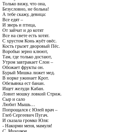
Только вижу, что она,
Безусловно, не больна!
А тебе скажу, девица:
Все едят –
И зверь и птица,
От зайчат и до котят
Все на свете есть хотят.
С хрустом Конь жуёт овёс.
Кость грызет дворовый Пёс.
Воробьи зерно клюют,
Там, где только достают,
Утром завтракает Слон –
Обожает фрукты он.
Бурый Мишка лижет мед.
В норке ужинает Крот.
Обезьянка ест банан.
Ищет желуди Кабан.
Ловит мошку ловкий Стриж.
Сыр и сало
Любит Мышь…
Попрощался с Юлей врач –
Глеб Сергеевич Пугач.
И сказала громко Юля:
- Накорми меня, мамуля!
C. Михалков