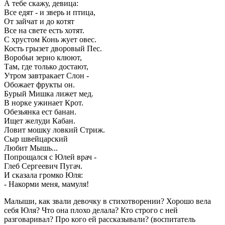
А тебе скажу, девица:
Все едят - и зверь и птица,
От зайчат и до котят
Все на свете есть хотят.
С хрустом Конь жует овес.
Кость грызет дворовый Пес.
Воробьи зерно клюют,
Там, где только достают,
Утром завтракает Слон -
Обожает фрукты он.
Бурый Мишка лижет мед.
В норке ужинает Крот.
Обезьянка ест банан.
Ищет желуди Кабан.
Ловит мошку ловкий Стриж.
Сыр швейцарский
Любит Мышь...
Попрощался с Юлей врач -
Глеб Сергеевич Пугач.
И сказала громко Юля:
- Накорми меня, мамуля!
Малыши, как звали девочку в стихотворении? Хорошо вела
себя Юля? Что она плохо делала? Кто строго с ней
разговаривал? Про кого ей рассказывали? (воспитатель