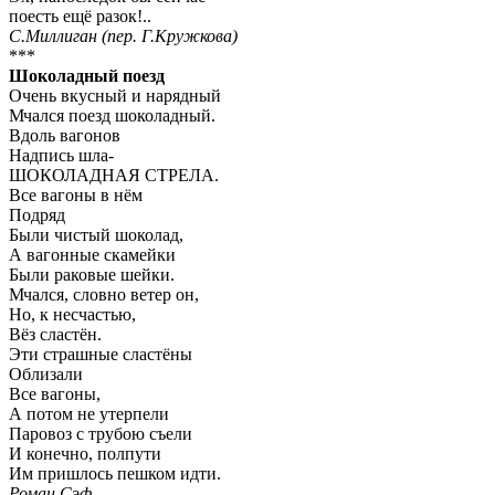
поесть ещё разок!..
С.Миллиган (пер. Г.Кружкова)
***
Шоколадный поезд
Очень вкусный и нарядный
Мчался поезд шоколадный.
Вдоль вагонов
Надпись шла-
ШОКОЛАДНАЯ СТРЕЛА.
Все вагоны в нём
Подряд
Были чистый шоколад,
А вагонные скамейки
Были раковые шейки.
Мчался, словно ветер он,
Но, к несчастью,
Вёз сластён.
Эти страшные сластёны
Облизали
Все вагоны,
А потом не утерпели
Паровоз с трубою съели
И конечно, полпути
Им пришлось пешком идти.
Роман Сэф