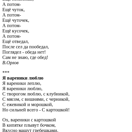
А потом-
Ещё чуток,
А потом-
Ещё чуточек,
А потом-
Ещё кусочек,
А потом-
Ещё отведал,
После сел да пообедал,
Поглядел - обеда нет!
Сам не знаю, где обед!
В.Орлов
***
Я вареники люблю
Я вареники леплю,
Я вареники люблю,
С творогом люблю, с клубникой,
С мясом, с вишнями, с черникой,
С ежевикой и морошкой,
Но сильней всего - С картошкой!
Ох, вареники с картошкой
В кипятке плывут бочком,
Вкусно машут гребешками,