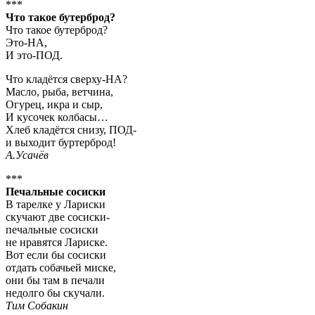
***
Что такое бутерброд?
Что такое бутерброд?
Это-НА,
И это-ПОД.
Что кладётся сверху-НА?
Масло, рыба, ветчина,
Огурец, икра и сыр,
И кусочек колбасы…
Хлеб кладётся снизу, ПОД-
и выходит буртерброд!
А.Усачёв
***
Печальные сосиски
В тарелке у Лариски
скучают две сосиски-
печальные сосиски
не нравятся Лариске.
Вот если бы сосиски
отдать собачьей миске,
они бы там в печали
недолго бы скучали.
Тим Собакин