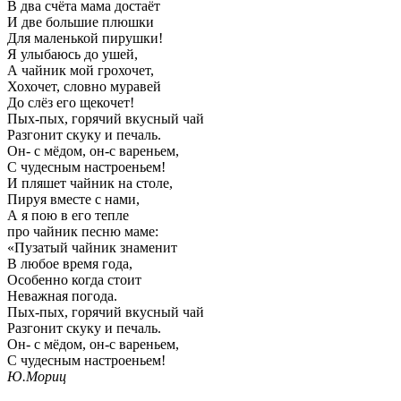
В два счёта мама достаёт
И две большие плюшки
Для маленькой пирушки!
Я улыбаюсь до ушей,
А чайник мой грохочет,
Хохочет, словно муравей
До слёз его щекочет!
Пых-пых, горячий вкусный чай
Разгонит скуку и печаль.
Он- с мёдом, он-с вареньем,
С чудесным настроеньем!
И пляшет чайник на столе,
Пируя вместе с нами,
А я пою в его тепле
про чайник песню маме:
«Пузатый чайник знаменит
В любое время года,
Особенно когда стоит
Неважная погода.
Пых-пых, горячий вкусный чай
Разгонит скуку и печаль.
Он- с мёдом, он-с вареньем,
С чудесным настроеньем!
Ю.Мориц