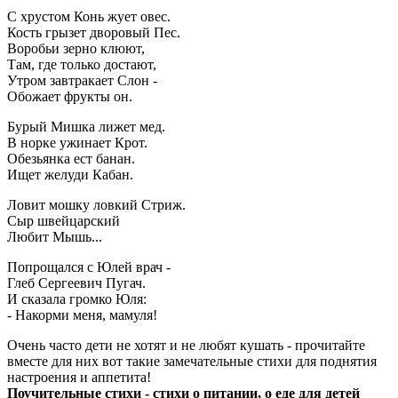
С хрустом Конь жует овес.
Кость грызет дворовый Пес.
Воробьи зерно клюют,
Там, где только достают,
Утром завтракает Слон -
Обожает фрукты он.
Бурый Мишка лижет мед.
В норке ужинает Крот.
Обезьянка ест банан.
Ищет желуди Кабан.
Ловит мошку ловкий Стриж.
Сыр швейцарский
Любит Мышь...
Попрощался с Юлей врач -
Глеб Сергеевич Пугач.
И сказала громко Юля:
- Накорми меня, мамуля!
Очень часто дети не хотят и не любят кушать - прочитайте
вместе для них вот такие замечательные стихи для поднятия
настроения и аппетита!
Поучительные стихи - стихи о питании, о еде для детей