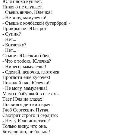
Юля плохо кушает,
Никого не слушает.
- Съешь яичко, Юлечка!
- Не хочу, мамулечка!
- Съешь с колбаской бутерброд! -
Прикрывает Юля рот.
- Супик?
- Нет...
- Котлетку?
- Нет... -
Стынет Юлечкин обед.
- Что с тобою, Юлечка?
- Ничего, мамулечка!
- Сделай, девочка, глоточек,
Проглоти еще кусочек!
Пожалей нас, Юлечка!
- Не могу, мамулечка!
Мама с бабушкой в слезах -
Тает Юля на глазах!
Появился детский врач -
Глеб Сергеевич Пугач.
Смотрит строго и сердито:
- Нет у Юли аппетита?
Только вижу, что она,
Безусловно, не больна!