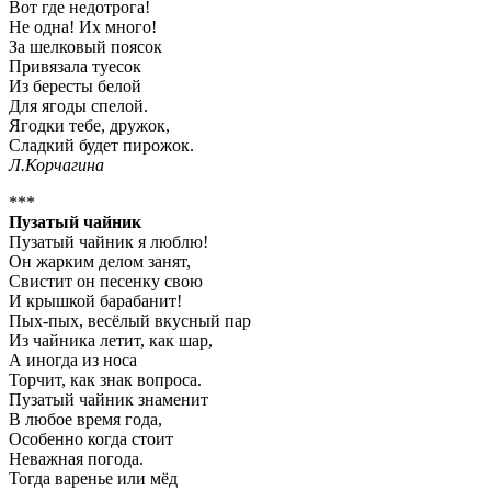
Вот где недотрога!
Не одна! Их много!
За шелковый поясок
Привязала туесок
Из бересты белой
Для ягоды спелой.
Ягодки тебе, дружок,
Сладкий будет пирожок.
Л.Корчагина
***
Пузатый чайник
Пузатый чайник я люблю!
Он жарким делом занят,
Свистит он песенку свою
И крышкой барабанит!
Пых-пых, весёлый вкусный пар
Из чайника летит, как шар,
А иногда из носа
Торчит, как знак вопроса.
Пузатый чайник знаменит
В любое время года,
Особенно когда стоит
Неважная погода.
Тогда варенье или мёд