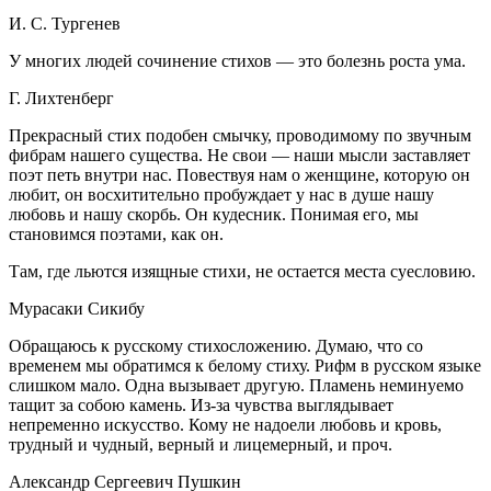
И. С. Тургенев
У многих людей сочинение стихов — это болезнь роста ума.
Г. Лихтенберг
Прекрасный стих подобен смычку, проводимому по звучным
фибрам нашего существа. Не свои — наши мысли заставляет
поэт петь внутри нас. Повествуя нам о женщине, которую он
любит, он восхитительно пробуждает у нас в душе нашу
любовь и нашу скорбь. Он кудесник. Понимая его, мы
становимся поэтами, как он.
Там, где льются изящные стихи, не остается места суесловию.
Мурасаки Сикибу
Обращаюсь к русскому стихосложению. Думаю, что со
временем мы обратимся к белому стиху. Рифм в русском языке
слишком мало. Одна вызывает другую. Пламень неминуемо
тащит за собою камень. Из-за чувства выглядывает
непременно искусство. Кому не надоели любовь и кровь,
трудный и чудный, верный и лицемерный, и проч.
Александр Сергеевич Пушкин