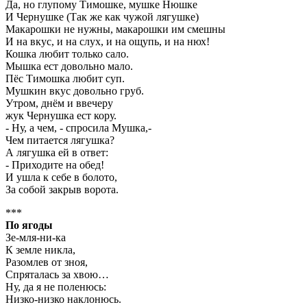
Да, но глупому Тимошке, мушке Нюшке
И Чернушке (Так же как чужой лягушке)
Макарошки не нужны, макарошки им смешны
И на вкус, и на слух, и на ощупь, и на нюх!
Кошка любит только сало.
Мышка ест довольно мало.
Пёс Тимошка любит суп.
Мушкин вкус довольно груб.
Утром, днём и ввечеру
жук Чернушка ест кору.
- Ну, а чем, - спросила Мушка,-
Чем питается лягушка?
А лягушка ей в ответ:
- Приходите на обед!
И ушла к себе в болото,
За собой закрыв ворота.
***
По ягоды
Зе-мля-ни-ка
К земле никла,
Разомлев от зноя,
Спряталась за хвою…
Ну, да я не поленюсь:
Низко-низко наклонюсь.