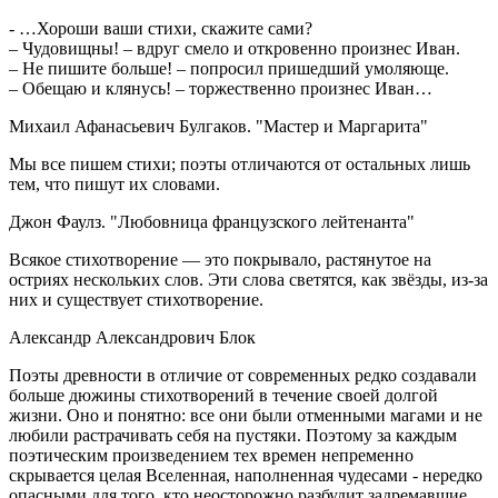
- …Хороши ваши стихи, скажите сами?
– Чудовищны! – вдруг смело и откровенно произнес Иван.
– Не пишите больше! – попросил пришедший умоляюще.
– Обещаю и клянусь! – торжественно произнес Иван…
Михаил Афанасьевич Булгаков. "Мастер и Маргарита"
Мы все пишем стихи; поэты отличаются от остальных лишь
тем, что пишут их словами.
Джон Фаулз. "Любовница французского лейтенанта"
Всякое стихотворение — это покрывало, растянутое на
остриях нескольких слов. Эти слова светятся, как звёзды, из-за
них и существует стихотворение.
Александр Александрович Блок
Поэты древности в отличие от современных редко создавали
больше дюжины стихотворений в течение своей долгой
жизни. Оно и понятно: все они были отменными магами и не
любили растрачивать себя на пустяки. Поэтому за каждым
поэтическим произведением тех времен непременно
скрывается целая Вселенная, наполненная чудесами - нередко
опасными для того, кто неосторожно разбудит задремавшие