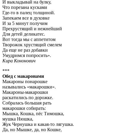
И выкладывай на булку,
Что порезана кусками
Где-то в палец толщиной.
Запекаем все в духовке
И за 5 минут получим
Прехрустящий и нежнейший
Для детей деликатес.
Вот тогда мы с аппетитом
Творожок хрустящий смелем
Да еще не раз добавки
Умудримся попросить».
Кира Кононович
***
Обед с макаронами
Макароны понарошке
назывались «макарошки».
Макароны-макарошки
раскатились по дорожке.
Собралась большая рать
макарошки собирать:
Мышка, Кошка, пёс Тимошка,
мушка Нюшка,
Жук Чернушка и какая-то лягушка.
Да, но Мышке, да, но Кошке,