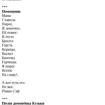
***
Помощник
Мама
Ставила
Пирог,
Я, конечно,
Ей помог:
В тесто
Бросил
Горсть
Корицы,
Вылил
Баночку
Горчицы.
Я пирог
Испёк
На славу!..
А вот есть его
Не мог.
Роман Сэф
***
Песня домовёнка Кузьки