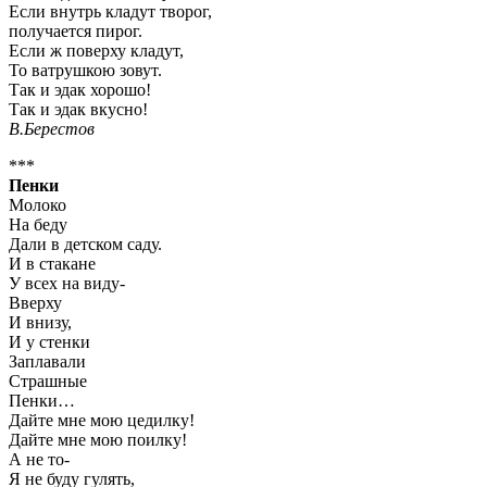
Если внутрь кладут творог,
получается пирог.
Если ж поверху кладут,
То ватрушкою зовут.
Так и эдак хорошо!
Так и эдак вкусно!
В.Берестов
***
Пенки
Молоко
На беду
Дали в детском саду.
И в стакане
У всех на виду-
Вверху
И внизу,
И у стенки
Заплавали
Страшные
Пенки…
Дайте мне мою цедилку!
Дайте мне мою поилку!
А не то-
Я не буду гулять,