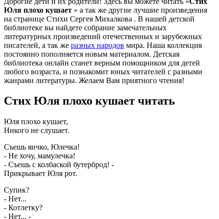
Дорогие дети и их родители! Здесь вы можете читать «
Стих
Юля плохо кушает
» а так же другие лучшие произведения
на странице
Стихи Сергея Михалкова
. В нашей детской
библиотеке вы найдете собрание замечательных
литературных произведений отечественных и зарубежных
писателей, а так же
разных народов
мира. Наша коллекция
постоянно пополняется новым материалом. Детская
библиотека онлайн станет верным помощником для детей
любого возраста, и познакомит юных читателей с разными
жанрами литературы. Желаем Вам приятного чтения!
Стих Юля плохо кушает читать
Юля плохо кушает,
Никого не слушает.
Съешь яичко, Юлечка!
- Не хочу, мамулечка!
- Съешь с колбаской бутерброд! -
Прикрывает Юля рот.
Супик?
- Нет...
- Котлетку?
- Нет... -