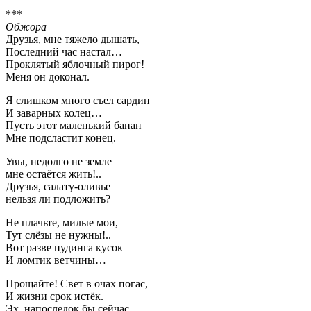
***
Обжора
Друзья, мне тяжело дышать,
Последний час настал…
Проклятый яблочный пирог!
Меня он доконал.
Я слишком много съел сардин
И заварных колец…
Пусть этот маленький банан
Мне подсластит конец.
Увы, недолго не земле
мне остаётся жить!..
Друзья, салату-оливье
нельзя ли подложить?
Не плачьте, милые мои,
Тут слёзы не нужны!..
Вот разве пудинга кусок
И ломтик ветчины…
Прощайте! Свет в очах погас,
И жизни срок истёк.
Эх, напоследок бы сейчас