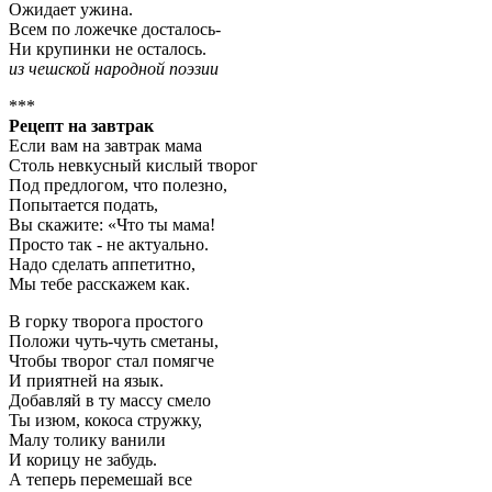
Ожидает ужина.
Всем по ложечке досталось-
Ни крупинки не осталось.
из чешской народной поэзии
***
Рецепт на завтрак
Если вам на завтрак мама
Столь невкусный кислый творог
Под предлогом, что полезно,
Попытается подать,
Вы скажите: «Что ты мама!
Просто так - не актуально.
Надо сделать аппетитно,
Мы тебе расскажем как.
В горку творога простого
Положи чуть-чуть сметаны,
Чтобы творог стал помягче
И приятней на язык.
Добавляй в ту массу смело
Ты изюм, кокоса стружку,
Малу толику ванили
И корицу не забудь.
А теперь перемешай все