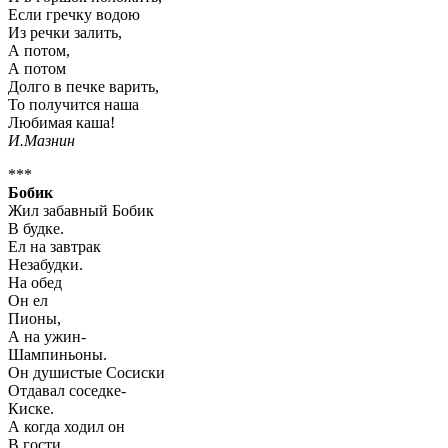
Если гречку водою
Из речки залить,
А потом,
А потом
Долго в печке варить,
То получится наша
Любимая каша!
И.Мазнин
***
Бобик
Жил забавный Бобик
В будке.
Ел на завтрак
Незабудки.
На обед
Он ел
Пионы,
А на ужин-
Шампиньоны.
Он душистые Сосиски
Отдавал соседке-
Киске.
А когда ходил он
В гости,