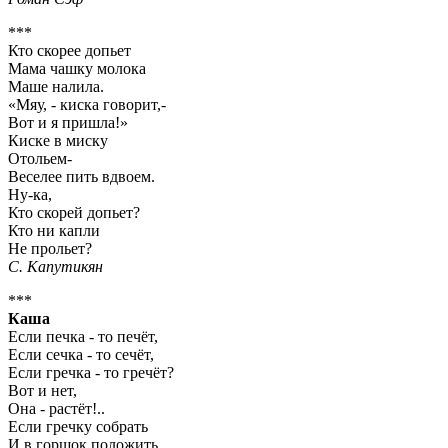
***
Кто скорее допьет
Мама чашку молока
Маше налила.
«Мяу, - киска говорит,-
Вот и я пришла!»
Киске в миску
Отольем-
Веселее пить вдвоем.
Ну-ка,
Кто скорей допьет?
Кто ни капли
Не прольет?
С. Капутикян
***
Каша
Если печка - то печёт,
Если сечка - то сечёт,
Если гречка - то гречёт?
Вот и нет,
Она - растёт!..
Если гречку собрать
И в горшок положить,