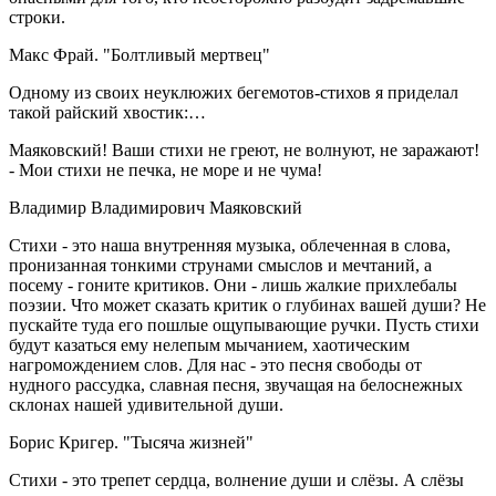
строки.
Макс Фрай. "Болтливый мертвец"
Одному из своих неуклюжих бегемотов-стихов я приделал
такой райский хвостик:…
Маяковский! Ваши стихи не греют, не волнуют, не заражают!
- Мои стихи не печка, не море и не чума!
Владимир Владимирович Маяковский
Стихи - это наша внутренняя музыка, облеченная в слова,
пронизанная тонкими струнами смыслов и мечтаний, а
посему - гоните критиков. Они - лишь жалкие прихлебалы
поэзии. Что может сказать критик о глубинах вашей души? Не
пускайте туда его пошлые ощупывающие ручки. Пусть стихи
будут казаться ему нелепым мычанием, хаотическим
нагромождением слов. Для нас - это песня свободы от
нудного рассудка, славная песня, звучащая на белоснежных
склонах нашей удивительной души.
Борис Кригер. "Тысяча жизней"
Стихи - это трепет сердца, волнение души и слёзы. А слёзы