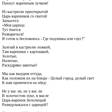
Пахнут жаренным лучком!
Из кастрюли приоткрытой
Царь вареников со свитой
Запыхтел:
»Моя царица
Тут боится
Развариться!
Я готов и беспокоюсь - Где подливка или соус?"
Залезай в кастрюлю ложкой,
Там вареники с картошкой,
Золотые,
Налитые,
Раскудряво завитые!
Мы как выудим оттуда,
Как положим их на блюдо - Целый город, целый свет
К нам примчится на обед:
Не у вас ли, не у вас ли
В золотистом луке, в масле
Царь-вареник белолицый
Размурлыкался с царицей?