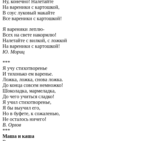
Ну, конечно! Налетайте
На вареники с картошкой,
В соус луковый макайте
Все вареники с картошкой!
Я вареники леплю-
Всех на свете накормлю!
Налетайте с вилкой, с ложкой
На вареники с картошкой!
Ю. Мориц
***
Я учу стихотворенье
И тихонько ем варенье.
Ложка, ложка, снова ложка.
До конца совсем немножко!
Шоколадка, мармеладка,
До чего учиться сладко!
Я учил стихотворенье,
Я бы выучил его,
Но в буфете, к сожаленью,
Не осталось ничего!
В. Орлов
***
Маша и каша