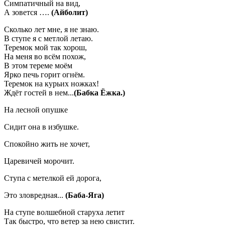
Симпатичный на вид,
А зовется ….
(Айболит)
Сколько лет мне, я не знаю.
В ступе я с метлой летаю.
Теремок мой так хорош,
На меня во всём похож,
В этом тереме моём
Ярко печь горит огнём.
Теремок на курьих ножках!
Ждёт гостей в нем...
(Бабка Ёжка.)
На лесной опушке
Сидит она в избушке.
Спокойно жить не хочет,
Царевичей морочит.
Ступа с метелкой ей дорога,
Это зловредная...
(Баба-Яга)
На ступе волшебной старуха летит
Так быстро, что ветер за нею свистит.