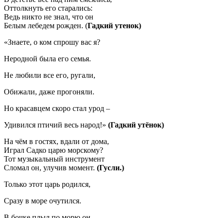
Оттолкнуть его старались:
Ведь никто не знал, что он
Белым лебедем рожден. (
Гадкий утенок)
«Знаете, о ком спрошу вас я?
Неродной была его семья.
Не любили все его, ругали,
Обижали, даже прогоняли.
Но красавцем скоро стал урод –
Удивился птичий весь народ!»
(Гадкий утёнок)
На чём в гостях, вдали от дома,
Играл Садко царю морскому?
Тот музыкальный инструмент
Сломал он, улучив момент.
(Гусли.)
Только этот царь родился,
Сразу в море очутился.
В бочке плыл по морю он,