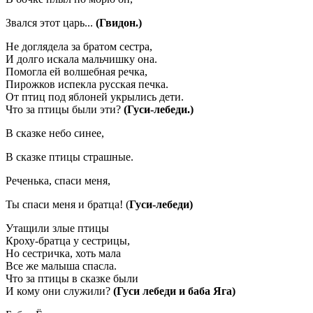
Звался этот царь...
(Гвидон.)
Не доглядела за братом сестра,
И долго искала мальчишку она.
Помогла ей волшебная речка,
Пирожков испекла русская печка.
От птиц под яблоней укрылись дети.
Что за птицы были эти?
(Гуси-лебеди.)
В сказке небо синее,
В сказке птицы страшные.
Реченька, спаси меня,
Ты спаси меня и братца! (
Гуси-лебеди)
Утащили злые птицы
Кроху-братца у сестрицы,
Но сестричка, хоть мала
Все же малыша спасла.
Что за птицы в сказке были
И кому они служили?
(Гуси лебеди и баба Яга)