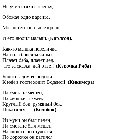
Не учил стихотворенья,
Обожал одно варенье,
Мог лететь он выше крыш,
И его любил малыш. (
Карлсон).
Как-то мышка невеличка
На пол сбросила яичко.
Плачет баба, плачет дед.
Что за сказка, дай ответ! (
Курочка Ряба)
Болото - дом ее родной.
К ней в гости ходит Водяной.
(Кикимора)
На сметане мешен,
На окошке стужен,
Круглый бок, румяный бок.
Покатился ….
(Колобок)
Из муки он был печен,
На сметане был мешен.
На окошке он студился,
По дорожке он катился.