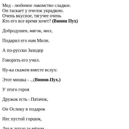
Мед - любимое лакомство сладкое.
Он таскает у пчелок украдкою.
Очень вкусное, тягучее очень
Кто его все время хочет?
(Винни Пух)
Добродушен, мягок, мил,
Подарил его нам Милн.
А по-русски Заходер
Говорить его учил.
Ну-ка скажем вместе вслух:
Этот мишка - ...(
Винни-Пух.)
У этого героя
Дружок есть - Пятачок,
Он Ослику в подарок
Нес пустой горшок,
Лез в дупло за мёдом,