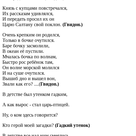
Князь с купцами повстречался,
Их рассказам удивлялся,
И передать просил их он
Царю Салтану свой поклон.
(Гвидон.)
Очень крепким он родился,
Только в бочке очутился.
Баре бочку засмолили,
В океан её пустили.
Мчалась бочка по волнам,
Быстро рос ребёнок там,
Он волне морской молился
И на суше очутился.
Вышиб дно и вышел вон,
Звали как его? ....(
Гвидон.)
В детстве был утенком гадким,
А как вырос - стал царь-птицей.
Ну, о ком здесь говорится?
Кто герой моей загадки?
(Гадкий утенок)
В детстве все над ним смеялись,