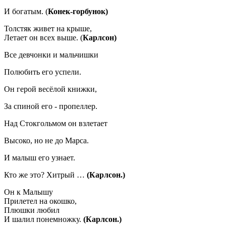
И богатым. (
Конек-горбунок)
Толстяк живет на крыше,
Летает он всех выше. (
Карлсон)
Все девчонки и мальчишки
Полюбить его успели.
Он герой весёлой книжки,
За спиной его - пропеллер.
Над Стокгольмом он взлетает
Высоко, но не до Марса.
И малыш его узнает.
Кто же это? Хитрый …
(Карлсон.)
Он к Малышу
Прилетел на окошко,
Плюшки любил
И шалил понемножку.
(Карлсон.)