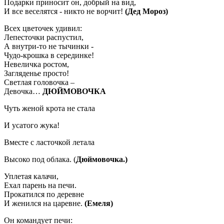
Подарки приносит он, добрый на вид,
И все веселятся - никто не ворчит!
(Дед Мороз)
Всех цветочек удивил:
Лепесточки распустил,
А внутри-то не тычинки -
Чудо-крошка в серединке!
Невеличка ростом,
Загляденье просто!
Светлая головочка –
Девочка…
ДЮЙМОВОЧКА
Чуть женой крота не стала
И усатого жука!
Вместе с ласточкой летала
Высоко под облака. (
Дюймовочка.)
Уплетая калачи,
Ехал парень на печи.
Прокатился по деревне
И женился на царевне.
(Емеля)
Он командует печи: