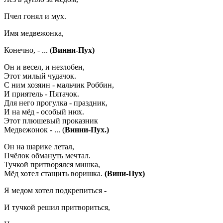
Пчел гонял и мух.
Имя медвежонка,
Конечно, - ... (
Винни-Пух)
Он и весел, и незлобен,
Этот милый чудачок.
С ним хозяин - мальчик Роббин,
И приятель - Пятачок.
Для него прогулка - праздник,
И на мёд - особый нюх.
Этот плюшевый проказник
Медвежонок - ... (
Винни-Пух.)
Он на шарике летал,
Пчёлок обмануть мечтал.
Тучкой притворялся мишка,
Мёд хотел стащить воришка.
(Вини-Пух)
Я медом хотел подкрепиться -
И тучкой решил притвориться,