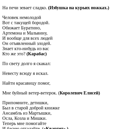
На печи зевает сладко.
(Избушка на курьих ножках.)
Человек немолодой
Вот с такущей бородой.
Обижает Буратино,
Артемона и Мальвину,
И вообще для всех людей
Он отъявленный злодей.
Знает кто-нибудь из вас
Кто же это?
(Карабас)
По свету долго я скакал:
Невесту всюду я искал.
Найти красавицу помог,
Мне буйный ветер-ветерок. (
Королевич Елисей)
Припомните, детишки,
Был в старой доброй книжке
Ансамбль из Мартышки,
Осла, Козла и Мишки.
Теперь мне помогайте
И басню отгадайте. (
«Квартет».)