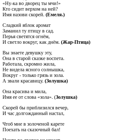
«Ну-ка во дворец ты мчи!»
Кто сидит верхом на ней?
Имя назови скорей.
(Емеля.)
Сладкий яблок аромат
Заманил ту птицу в сад.
Перья светятся огнём,
И светло вокруг, как днём.
(Жар-Птица)
Вы знаете девушку эту,
Она в старой сказке воспета.
Работала, скромно жила,
Не видела ясного солнышка,
Вокруг - только грязь и зола.
А звали красавицу.
(Золушка)
Она красива и мила,
Имя ее от слова «зола». (
Золушка)
Скорей бы приблизился вечер,
И час долгожданный настал,
Чтоб мне в золоченой карете
Поехать на сказочный бал!