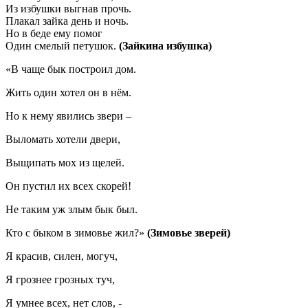
Из избушки выгнав прочь.
Плакал зайка день и ночь.
Но в беде ему помог
Один смелый петушок.
(Зайкина избушка)
«В чаще бык построил дом.
Жить один хотел он в нём.
Но к нему явились звери –
Выломать хотели двери,
Выщипать мох из щелей.
Он пустил их всех скорей!
Не таким уж злым бык был.
Кто с быком в зимовье жил?»
(Зимовье зверей)
Я красив, силен, могуч,
Я грознее грозных туч,
Я умнее всех, нет слов, -