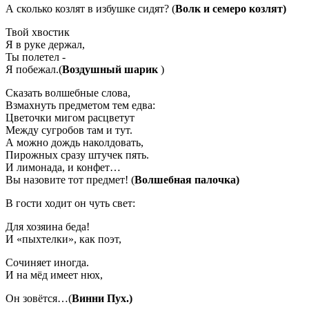
А сколько козлят в избушке сидят? (
Волк и семеро козлят)
Твой хвостик
Я в руке держал,
Ты полетел -
Я побежал.(
Воздушный шарик
)
Сказать волшебные слова,
Взмахнуть предметом тем едва:
Цветочки мигом расцветут
Между сугробов там и тут.
А можно дождь наколдовать,
Пирожных сразу штучек пять.
И лимонада, и конфет…
Вы назовите тот предмет! (
Волшебная палочка)
В гости ходит он чуть свет:
Для хозяина беда!
И «пыхтелки», как поэт,
Сочиняет иногда.
И на мёд имеет нюх,
Он зовётся…(
Винни Пух.)