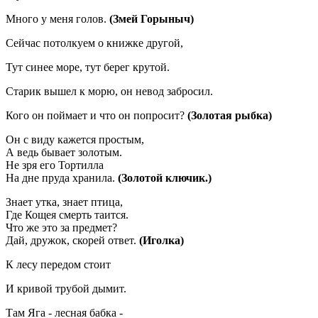
Много у меня голов.
(Змей Горыныч)
Сейчас потолкуем о книжке другой,
Тут синее море, тут берег крутой.
Старик вышел к морю, он невод забросил.
Кого он поймает и что он попросит?
(Золотая рыбка)
Он с виду кажется простым,
А ведь бывает золотым.
Не зря его Тортилла
На дне пруда хранила.
(Золотой ключик.)
Знает утка, знает птица,
Где Кощея смерть таится.
Что же это за предмет?
Дай, дружок, скорей ответ.
(Иголка)
К лесу передом стоит
И кривой трубой дымит.
Там Яга - лесная бабка -