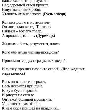
Бабке Ёжке птицы служат -
Над деревней стаей кружат.
Ищут маленьких ребят,
Утащить их в лес хотят.
(Гуси-лебеди)
Копаясь долго в мутном иле,
Он досаждал всегда Тортиле.
Пиявки – вот его товар,
А продавец тот - …
(Дуремар.)
Жадными быть, разумеется, плохо.
Кого обманула лисица-пройдоха?
Припомните двух неразумных зверей
И сказку про них назовите скорей.
(Два жадных
медвежонка)
Весь он в золоте сверкает,
Весь искрится при луне,
Елку в бусы наряжает
И рисует на стекле.
Он такой большой проказник -
Ущипнет за самый нос.
К нам сюда пришел на праздник…