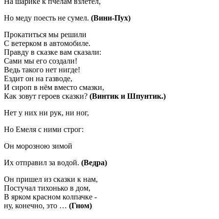
На шарике к пчелам взлетел,
Но меду поесть не сумел.
(Вини-Пух)
Прокатиться мы решили
С ветерком в автомобиле.
Правду в сказке вам сказали:
Сами мы его создали!
Ведь такого нет нигде!
Ездит он на газводе,
И сироп в нём вместо смазки,
Как зовут героев сказки?
(Винтик и Шпунтик.)
Нет у них ни рук, ни ног,
Но Емеля с ними строг:
Он морозною зимой
Их отправил за водой.
(Ведра)
Он пришел из сказки к нам,
Постучал тихонько в дом,
В ярком красном колпачке -
ну, конечно, это …
(Гном)