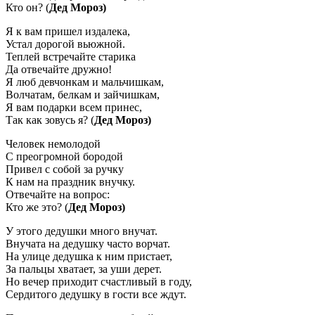
Кто он? (
Дед Мороз)
Я к вам пришел издалека,
Устал дорогой вьюжной.
Теплей встречайте старика
Да отвечайте дружно!
Я люб девчонкам и мальчишкам,
Волчатам, белкам и зайчишкам,
Я вам подарки всем принес,
Так как зовусь я? (
Дед Мороз)
Человек немолодой
С преогромной бородой
Привел с собой за ручку
К нам на праздник внучку.
Отвечайте на вопрос:
Кто же это? (
Дед Мороз)
У этого дедушки много внучат.
Внучата на дедушку часто ворчат.
На улице дедушка к ним пристает,
За пальцы хватает, за уши дерет.
Но вечер приходит счастливый в году,
Сердитого дедушку в гости все ждут.