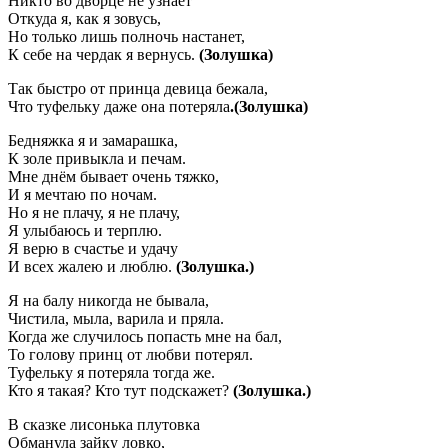
Никто во дворце не узнает
Откуда я, как я зовусь,
Но только лишь полночь настанет,
К себе на чердак я вернусь.
(Золушка)
Так быстро от принца девица бежала,
Что туфельку даже она потеряла
.(Золушка)
Бедняжка я и замарашка,
К золе привыкла и печам.
Мне днём бывает очень тяжко,
И я мечтаю по ночам.
Но я не плачу, я не плачу,
Я улыбаюсь и терплю.
Я верю в счастье и удачу
И всех жалею и люблю.
(Золушка.)
Я на балу никогда не бывала,
Чистила, мыла, варила и пряла.
Когда же случилось попасть мне на бал,
То голову принц от любви потерял.
Туфельку я потеряла тогда же.
Кто я такая? Кто тут подскажет?
(Золушка.)
В сказке лисонька плутовка
Обманула зайку ловко,