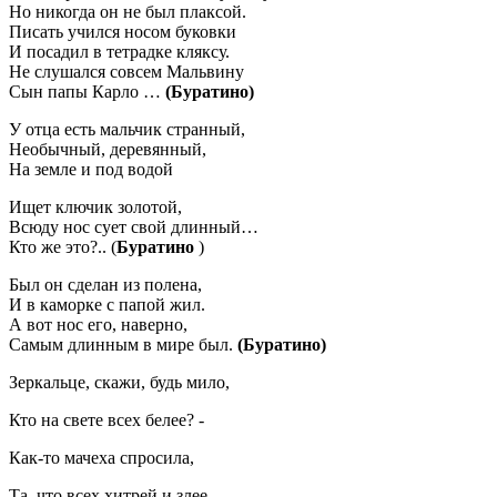
Но никогда он не был плаксой.
Писать учился носом буковки
И посадил в тетрадке кляксу.
Не слушался совсем Мальвину
Сын папы Карло …
(Буратино)
У отца есть мальчик странный,
Необычный, деревянный,
На земле и под водой
Ищет ключик золотой,
Всюду нос сует свой длинный…
Кто же это?.. (
Буратино
)
Был он сделан из полена,
И в каморке с папой жил.
А вот нос его, наверно,
Самым длинным в мире был.
(Буратино)
Зеркальце, скажи, будь мило,
Кто на свете всех белее? -
Как-то мачеха спросила,
Та, что всех хитрей и злее.