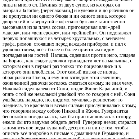
лица и много ел. Начиная от двух супов, из которых он
выбрал a la tortue, [черепаховый,] и кулебяки и до рябчиков он
не пропускал ни одного блюда и ни одного вина, которое
дворецкий в завернутой салфеткою бутылке таинственно
высовывал из за плеча соседа, приговаривая или «дрей
мадера», или «венгерское», или «рейнвейн». Он подставлял
первую попавшуюся из четырех хрустальных, с вензелем
графа, рюмок, стоявших перед каждым прибором, и пил с
удовольствием, всё с более и более приятным видом
поглядывая на гостей. Наташа, сидевшая против него, глядела
на Бориса, как глядят девочки тринадцати лет на мальчика, с
которым они в первый раз только что поцеловались и в
которого они влюблены. Этот самый взгляд ее иногда
обращался на Пьера, и ему под взглядом этой смешной,
оживленной девочки хотелось смеяться самому, не зная чему.
Николай сидел далеко от Сони, подле Жюли Карагиной, и
опять с той же невольной улыбкой что то говорил с ней. Соня
улыбалась парадно, но, видимо, мучилась ревностью: то
бледнела, то краснела и всеми силами прислушивалась к тому,
что говорили между собою Николай и Жюли. Гувернантка
беспокойно оглядывалась, как бы приготавливаясь к отпору,
ежели бы кто вздумал обидеть детей. Гувернер немец старался
запомнить вое роды кушаний, десертов и вин с тем, чтобы
описать всё подробно в письме к домашним в Германию, и
весьма обижался тем, что дворецкий, с завернутою в салфетку