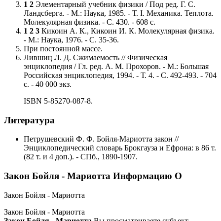
1
2
Элементарный учебник физики / Под ред. Г. С.
Ландсберга. - М.: Наука, 1985. - Т. I. Механика. Теплота.
Молекулярная физика. - С. 430. - 608 с.
1
2
3
Кикоин А. К., Кикоин И. К. Молекулярная физика.
- М.: Наука, 1976. - С. 35-36.
При постоянной массе.
Лившиц Л. Д. Сжимаемость // Физическая
энциклопедия / Гл. ред. А. М. Прохоров. - М.: Большая
Российская энциклопедия, 1994. - Т. 4. - С. 492-493. - 704
с. - 40 000 экз.
ISBN 5-85270-087-8.
Литература
Петрушевский Ф. Ф. Бойля-Мариотта закон //
Энциклопедический словарь Брокгауза и Ефрона: в 86 т.
(82 т. и 4 доп.). - СПб., 1890-1907.
Закон Бойля - Мариотта Информацию О
Закон Бойля - Мариотта
Закон Бойля - Мариотта
Закон Бойля - Мариотта
Вы просматриваете субъект