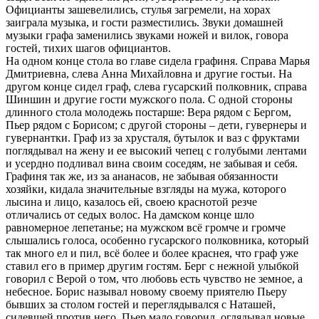
Официанты зашевелились, стулья загремели, на хорах
заиграла музыка, и гости разместились. Звуки домашней
музыки графа заменились звуками ножей и вилок, говора
гостей, тихих шагов официантов.
На одном конце стола во главе сидела графиня. Справа Марья
Дмитриевна, слева Анна Михайловна и другие гостьи. На
другом конце сидел граф, слева гусарский полковник, справа
Шиншин и другие гости мужского пола. С одной стороны
длинного стола молодежь постарше: Вера рядом с Бергом,
Пьер рядом с Борисом; с другой стороны – дети, гувернеры и
гувернантки. Граф из за хрусталя, бутылок и ваз с фруктами
поглядывал на жену и ее высокий чепец с голубыми лентами
и усердно подливал вина своим соседям, не забывая и себя.
Графиня так же, из за ананасов, не забывая обязанности
хозяйки, кидала значительные взгляды на мужа, которого
лысина и лицо, казалось ей, своею краснотой резче
отличались от седых волос. На дамском конце шло
равномерное лепетанье; на мужском всё громче и громче
слышались голоса, особенно гусарского полковника, который
так много ел и пил, всё более и более краснея, что граф уже
ставил его в пример другим гостям. Берг с нежной улыбкой
говорил с Верой о том, что любовь есть чувство не земное, а
небесное. Борис называл новому своему приятелю Пьеру
бывших за столом гостей и переглядывался с Наташей,
сидевшей против него. Пьер мало говорил, оглядывал новые