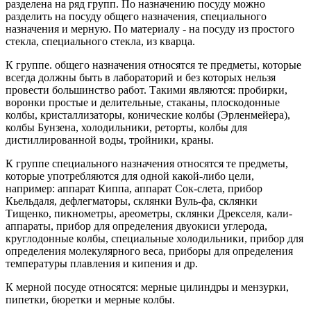
разделена на ряд групп. По назначению посуду можно
разделить на посуду общего назначения, специального
назначения и мерную. По материалу - на посуду из простого
стекла, специального стекла, из кварца.
К группе. общего назначения относятся те предметы, которые
всегда должны быть в лабораторий и без которых нельзя
провести большинство работ. Такими являются: пробирки,
воронки простые и делительные, стаканы, плоскодонные
колбы, кристаллизаторы, конические колбы (Эрленмейера),
колбы Бунзена, холодильники, реторты, колбы для
дистиллированной воды, тройники, краны.
К группе специального назначения относятся те предметы,
которые употребляются для одной какой-либо цели,
например: аппарат Киппа, аппарат Сок-слета, прибор
Кьельдаля, дефлегматоры, склянки Вуль-фа, склянки
Тищенко, пикнометры, ареометры, склянки Дрекселя, кали-
аппараты, прибор для определения двуокиси углерода,
круглодонные колбы, специальные холодильники, прибор для
определения молекулярного веса, приборы для определения
температуры плавления и кипения и др.
К мерной посуде относятся: мерные цилиндры и мензурки,
пипетки, бюретки и мерные колбы.