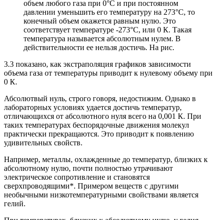
объем любого газа при 0°С и при постоянном
давлении уменьшить его температуру на 273°С, то
конечный объем окажется равным нулю. Это
соответствует температуре -273°С, или 0 К. Такая
температура называется абсолютным нулем. В
действительности ее нельзя достичь. На рис.
3.3 показано, как экстраполяция графиков зависимости
объема газа от температуры приводит к нулевому объему при
0 К.
Абсолютвый нуль, строго говоря, недостижим. Однако в
лабораторных условиях удается достичь температур,
отличающихся от абсолютного нуля всего на 0,001 К. При
таких температурах беспорядочные движения молекул
практически прекращаются. Это приводит к появлению
удивительных свойств.
Например, металлы, охлажденные до температур, близких к
абсолютному нулю, почти полностью утрачивают
электрическое сопротивление и становятся
сверхпроводящими*. Примером веществ с другими
необычными низкотемпературными свойствами является
гелий.