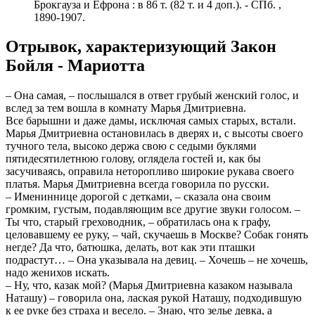
Брокгауза и Ефрона : в 86 т. (82 т. и 4 доп.). - СПб. ,
1890-1907.
Отрывок, характеризующий Закон
Бойля - Мариотта
– Она самая, – послышался в ответ грубый женский голос, и
вслед за тем вошла в комнату Марья Дмитриевна.
Все барышни и даже дамы, исключая самых старых, встали.
Марья Дмитриевна остановилась в дверях и, с высоты своего
тучного тела, высоко держа свою с седыми буклями
пятидесятилетнюю голову, оглядела гостей и, как бы
засучиваясь, оправила неторопливо широкие рукава своего
платья. Марья Дмитриевна всегда говорила по русски.
– Имениннице дорогой с детками, – сказала она своим
громким, густым, подавляющим все другие звуки голосом. –
Ты что, старый греховодник, – обратилась она к графу,
целовавшему ее руку, – чай, скучаешь в Москве? Собак гонять
негде? Да что, батюшка, делать, вот как эти пташки
подрастут… – Она указывала на девиц. – Хочешь – не хочешь,
надо женихов искать.
– Ну, что, казак мой? (Марья Дмитриевна казаком называла
Наташу) – говорила она, лаская рукой Наташу, подходившую
к ее руке без страха и весело. – Знаю, что зелье девка, а