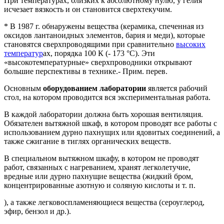
При температурах, близких к абсолютному нулю, у гелия
исчезает вязкость и он становится сверхтекучим.
* В 1987 г. обнаружены вещества (керамика, спеченная из
оксидов лантаноидных элементов, бария и меди), которые
становятся сверхпроводящими при сравнительно
высоких
температур
ах, порядка 100 К (- 173 °С). Эти
«высокотемпературные» сверхпроводники открывают
большие перспективы в технике.- Прим. перев.
Основным
оборудованием лаборатории
является рабочий
стол, на котором проводится вся экспериментальная работа.
В каждой лаборатории должна быть хорошая вентиляция.
Обязателен вытяжной шкаф, в котором проводят все работы с
использованием дурно пахнущих или ядовитых соединений, а
также сжигание в тиглях органических веществ.
В специальном вытяжном шкафу, в котором не проводят
работ, связанных с нагреванием, хранят легколетучие,
вредные или дурно пахнущие вещества (жидкий бром,
концентрированные азотную и соляную кислоты и т. п.
), а также легковоспламеняющиеся вещества (сероуглерод,
эфир, бензол и др.).