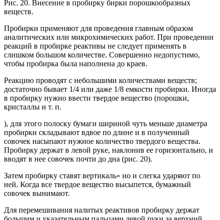
Рис. 20. Внесение в пробирку бирки порошкообразных
веществ.
Пробирки применяют для проведения главным образом
аналитических или микрохимических работ. При проведении
реакций в пробирке реактивы не следует применять в
слишком большом количестве. Совершенно недопустимо,
чтобы пробирка была наполнена до краев.
Реакцию проводят с небольшими количествами веществ;
достаточно бывает 1/4 или даже 1/8 емкости пробирки. Иногда
в пробирку нужно ввести твердое вещество (порошки,
кристаллы и т. п.
), для этого полоску бумаги шириной чуть меньше диаметра
пробирки складывают вдвое по длине и в полученный
совочек насыпают нужное количество твердого вещества.
Пробирку держат в левой руке, наклонив ее горизонтально, и
вводят в нее совочек почти до дна (рис. 20).
Затем пробирку ставят вертикаль» но и слегка ударяют по
ней. Когда все твердое вещество высыпется, бумажный
совочек вынимают.
Для перемешивания налитых реактивов пробирку держат
большим и указательным пальцами левой руки за верхний