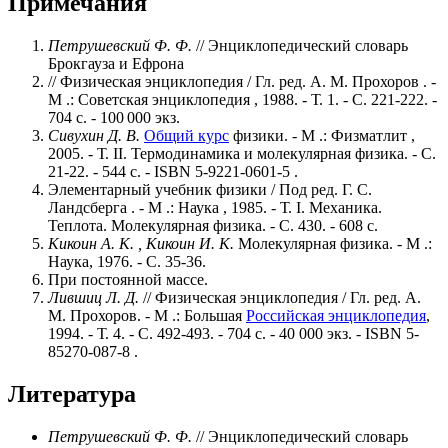
Примечания
Петрушевский Ф. Ф.
// Энциклопедический словарь
Брокгауза и Ефрона
// Физическая энциклопедия / Гл. ред. А. М. Прохоров . -
М .: Советская энциклопедия , 1988. - Т. 1. - С. 221-222. -
704 с. - 100 000 экз.
Сивухин Д. В.
Общий курс
физики. - М .: Физматлит ,
2005. - Т. II. Термодинамика и молекулярная физика. - С.
21-22. - 544 с. - ISBN 5-9221-0601-5 .
Элементарный учебник физики / Под ред. Г. С.
Ландсберга . - М .: Наука , 1985. - Т. I. Механика.
Теплота. Молекулярная физика. - С. 430. - 608 с.
Кикоин А. К. , Кикоин И. К.
Молекулярная физика. - М .:
Наука, 1976. - С. 35-36.
При постоянной массе.
Лившиц Л. Д.
// Физическая энциклопедия / Гл. ред. А.
М. Прохоров. - М .: Большая
Российская энциклопедия
,
1994. - Т. 4. - С. 492-493. - 704 с. - 40 000 экз. - ISBN 5-
85270-087-8 .
Литература
Петрушевский Ф. Ф.
// Энциклопедический словарь