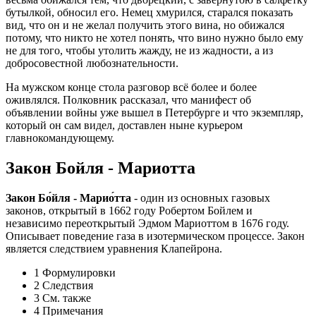
бутылкой, обносил его. Немец хмурился, старался показать
вид, что он и не желал получить этого вина, но обижался
потому, что никто не хотел понять, что вино нужно было ему
не для того, чтобы утолить жажду, не из жадности, а из
добросовестной любознательности.
На мужском конце стола разговор всё более и более
оживлялся. Полковник рассказал, что манифест об
объявлении войны уже вышел в Петербурге и что экземпляр,
который он сам видел, доставлен ныне курьером
главнокомандующему.
Закон Бойля - Мариотта
Закон Бо́йля - Марио́тта
- один из основных газовых
законов, открытый в 1662 году Робертом Бойлем и
независимо переоткрытый Эдмом Мариоттом в 1676 году.
Описывает поведение газа в изотермическом процессе. Закон
является следствием уравнения Клапейрона.
1 Формулировки
2 Следствия
3 См. также
4 Примечания