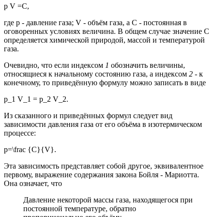
p V =C,
где
p
- давление газа;
V
- объём газа, а
C
- постоянная в
оговоренных условиях величина. В общем случае значение
C
определяется химической природой, массой и температурой
газа.
Очевидно, что если индексом
1
обозначить величины,
относящиеся к начальному состоянию газа, а индексом
2
- к
конечному, то приведённую формулу можно записать в виде
p_1 V_1 = p_2 V_2
.
Из сказанного и приведённых формул следует вид
зависимости давления газа от его объёма в изотермическом
процессе:
p=\frac {C}{V}.
Эта зависимость представляет собой другое, эквивалентное
первому, выражение содержания закона Бойля - Мариотта.
Она означает, что
Давление некоторой массы газа, находящегося при
постоянной температуре, обратно