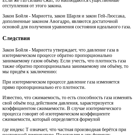
Если же газ сильно сжат, то наблюдаются существенные
отступления от этого закона.
Закон Бойля - Мариотта, закон Шарля и закон Гей-Люссака,
дополненные законом Авогадро, являются достаточной
основой для получения уравнения состояния идеального газа.
Следствия
Закон Бойля - Мариотта утверждает, что давление газа в
изотермическом процессе обратно пропорционально
занимаемому газом объёму. Если учесть, что плотность газа
также обратно пропорциональна занимаемому им объёму, то
мы придём к заключению:
При изотермическом процессе давление газа изменяется
прямо пропорционально его плотности.
Известно, что сжимаемость, то есть способность газа изменять
свой объём под действием давления, характеризуется
коэффициентом сжимаемости. В случае изотермического
процесса говорят об изотермическом коэффициенте
сжимаемости, который определяется формулой
где индекс T означает, что частная производная берётся при
постоянной температуре. Подставляя в эту формулу