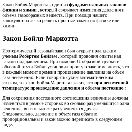
Закон Бойля-Мариотта - один из
фундаментальных законов
физики и химии
, который связывает изменения давления и
объема газообразных веществ. При помощи нашего
калькулятора легко решить простые задачи по физике или
химии.
Закон Бойля-Мариотта
Изотермический газовый закон был открыт ирландским
ученым
Робертом Бойлем
, который проводил опыты над
газами под давлением. При помощи U-образной трубки и
обычной ртути Бойль установил простую закономерность, что
в каждый момент времени произведение давления на объем
газа неизменно. Если говорить сухим математическим
языком, то закон Бойля-Мариотта гласит, что
при неизменной
температуре произведение давления и объема постоянно
:
Для сохранения постоянного соотношения величины должны
изменяться в разные стороны: во сколько раз уменьшится одна
величина, во столько же раз увеличится другая.
Следовательно, давление и объем газа обратно
пропорциональны и закон можно переписать в следующем
виде: