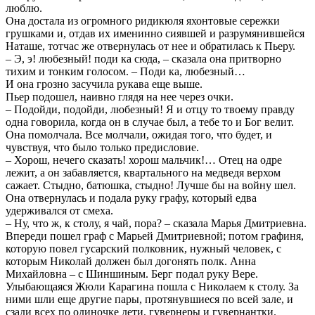
люблю.
Она достала из огромного ридикюля яхонтовые сережки
грушками и, отдав их именинно сиявшей и разрумянившейся
Наташе, тотчас же отвернулась от нее и обратилась к Пьеру.
– Э, э! любезный! поди ка сюда, – сказала она притворно
тихим и тонким голосом. – Поди ка, любезный…
И она грозно засучила рукава еще выше.
Пьер подошел, наивно глядя на нее через очки.
– Подойди, подойди, любезный! Я и отцу то твоему правду
одна говорила, когда он в случае был, а тебе то и Бог велит.
Она помолчала. Все молчали, ожидая того, что будет, и
чувствуя, что было только предисловие.
– Хорош, нечего сказать! хорош мальчик!… Отец на одре
лежит, а он забавляется, квартального на медведя верхом
сажает. Стыдно, батюшка, стыдно! Лучше бы на войну шел.
Она отвернулась и подала руку графу, который едва
удерживался от смеха.
– Ну, что ж, к столу, я чай, пора? – сказала Марья Дмитриевна.
Впереди пошел граф с Марьей Дмитриевной; потом графиня,
которую повел гусарский полковник, нужный человек, с
которым Николай должен был догонять полк. Анна
Михайловна – с Шиншиным. Берг подал руку Вере.
Улыбающаяся Жюли Карагина пошла с Николаем к столу. За
ними шли еще другие пары, протянувшиеся по всей зале, и
сзади всех по одиночке дети, гувернеры и гувернантки.