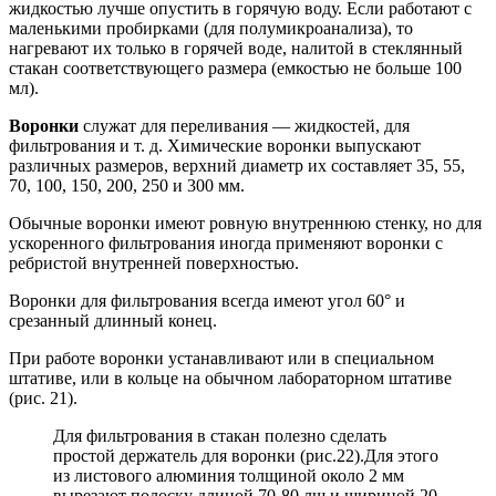
жидкостью лучше опустить в горячую воду. Если работают с
маленькими пробирками (для полумикроанализа), то
нагревают их только в горячей воде, налитой в стеклянный
стакан соответствующего размера (емкостью не больше 100
мл).
Воронки
служат для переливания — жидкостей, для
фильтрования и т. д. Химические воронки выпускают
различных размеров, верхний диаметр их составляет 35, 55,
70, 100, 150, 200, 250 и 300 мм.
Обычные воронки имеют ровную внутреннюю стенку, но для
ускоренного фильтрования иногда применяют воронки с
ребристой внутренней поверхностью.
Воронки для фильтрования всегда имеют угол 60° и
срезанный длинный конец.
При работе воронки устанавливают или в специальном
штативе, или в кольце на обычном лабораторном штативе
(рис. 21).
Для фильтрования в стакан полезно сделать
простой держатель для воронки (рис.22).Для этого
из листового алюминия толщиной около 2 мм
вырезают полоску длиной 70-80 лш и шириной 20