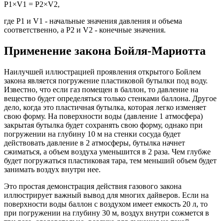
P1×V1 = P2×V2,
где P1 и V1 - начальные значения давления и объема
соответственно, а P2 и V2 - конечные значения.
Применение закона Бойля-Мариотта
Наилучшей иллюстрацией проявления открытого Бойлем
закона является погружение пластиковой бутылки под воду.
Известно, что если газ помещен в баллон, то давление на
вещество будет определяться только стенками баллона. Другое
дело, когда это пластичная бутылка, которая легко изменяет
свою форму. На поверхности воды (давление 1 атмосфера)
закрытая бутылка будет сохранять свою форму, однако при
погружении на глубину 10 м на стенки сосуда будет
действовать давление в 2 атмосферы, бутылка начнет
сжиматься, а объем воздуха уменьшится в 2 раза. Чем глубже
будет погружаться пластиковая тара, тем меньший объем будет
занимать воздух внутри нее.
Это простая демонстрация действия газового закона
иллюстрирует важный вывод для многих дайверов. Если на
поверхности воды баллон с воздухом имеет емкость 20 л, то
при погружении на глубину 30 м, воздух внутри сожмется в