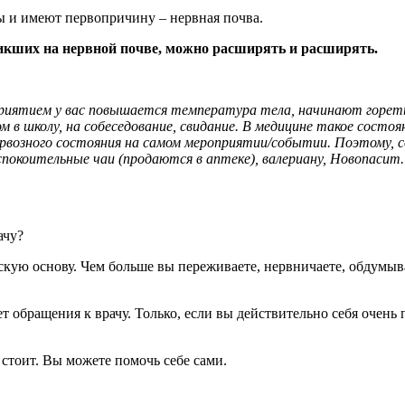
 и имеют первопричину – нервная почва.
никших на нервной почве, можно расширять и расширять.
риятием у вас повышается температура тела, начинают гореть
 школу, на собеседование, свидание. В медицине такое состояни
рвозного состояния на самом мероприятии/событии. Поэтому, 
спокоительные чаи (продаются в аптеке), валериану, Новопасит.
ачу?
скую основу. Чем больше вы переживаете, нервничаете, обдумыв
 обращения к врачу. Только, если вы действительно себя очень 
стоит. Вы можете помочь себе сами.