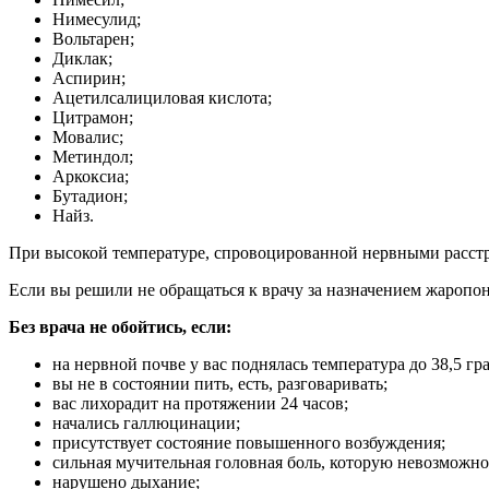
Нимесулид;
Вольтарен;
Диклак;
Аспирин;
Ацетилсалициловая кислота;
Цитрамон;
Мовалис;
Метиндол;
Аркоксиа;
Бутадион;
Найз.
При высокой температуре, спровоцированной нервными расстр
Если вы решили не обращаться к врачу за назначением жаропо
Без врача не обойтись, если:
на нервной почве у вас поднялась температура до 38,5 гр
вы не в состоянии пить, есть, разговаривать;
вас лихорадит на протяжении 24 часов;
начались галлюцинации;
присутствует состояние повышенного возбуждения;
сильная мучительная головная боль, которую невозможн
нарушено дыхание;