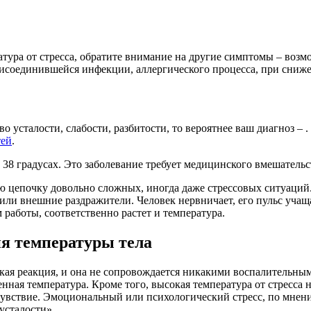
ратура от стресса, обратите внимание на другие симптомы – воз
рисоединившейся инфекции, аллергического процесса, при сниж
о усталости, слабости, разбитости, то вероятнее ваш диагноз – 
тей
.
38 градусах. Это заболевание требует медицинского вмешательс
 цепочку довольно сложных, иногда даже стрессовых ситуаций. 
ли внешние раздражители. Человек нервничает, его пульс учащае
работы, соответственно растет и температура.
я температуры тела
кая реакция, и она не сопровождается никакими воспалительным
генная температура. Кроме того, высокая температура от стрес
чувствие. Эмоциональный или психологический стресс, по мнен
усталости».