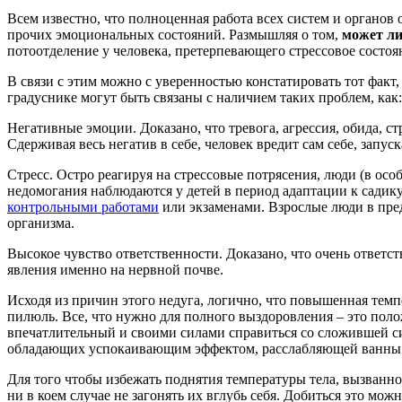
Всем известно, что полноценная работа всех систем и органов
прочих эмоциональных состояний. Размышляя о том,
может ли
потоотделение у человека, претерпевающего стрессовое состоя
В связи с этим можно с уверенностью констатировать тот факт,
градуснике могут быть связаны с наличием таких проблем, как:
Негативные эмоции. Доказано, что тревога, агрессия, обида, с
Сдерживая весь негатив в себе, человек вредит сам себе, зап
Стресс. Остро реагируя на стрессовые потрясения, люди (в ос
недомогания наблюдаются у детей в период адаптации к садик
контрольными работами
или экзаменами. Взрослые люди в пр
организма.
Высокое чувство ответственности. Доказано, что очень ответс
явления именно на нервной почве.
Исходя из причин этого недуга, логично, что повышенная тем
пилюль. Все, что нужно для полного выздоровления – это поло
впечатлительный и своими силами справиться со сложившей си
обладающих успокаивающим эффектом, расслабляющей ванны 
Для того чтобы избежать поднятия температуры тела, вызванн
ни в коем случае не загонять их вглубь себя. Добиться это мо