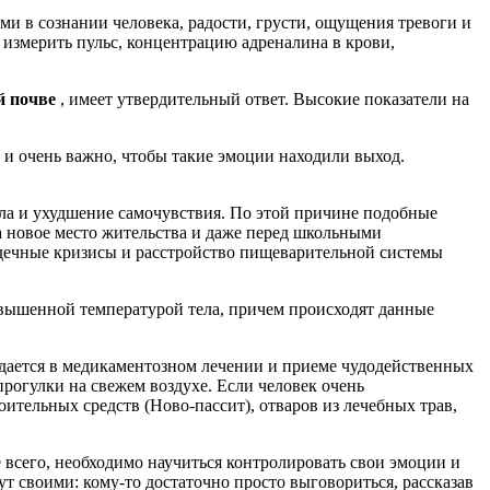
ми в сознании человека, радости, грусти, ощущения тревоги и
о измерить пульс, концентрацию адреналина в крови,
й почве
, имеет утвердительный ответ. Высокие показатели на
я и очень важно, чтобы такие эмоции находили выход.
тела и ухудшение самочувствия. По этой причине подобные
на новое место жительства и даже перед школьными
дечные кризисы и расстройство пищеварительной системы
повышенной температурой тела, причем происходят данные
ждается в медикаментозном лечении и приеме чудодейственных
рогулки на свежем воздухе. Если человек очень
ительных средств (Ново-пассит), отваров из лечебных трав,
всего, необходимо научиться контролировать свои эмоции и
ут своими: кому-то достаточно просто выговориться, рассказав