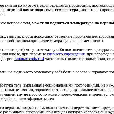
 организма во многом предопределяется процессами, протекающи
 на нервной почве подняться температура
, достаточно прост
ние.
 что вопрос о том,
может ли подняться температура на нервно
трах, зависть, злость порождают серьезные проблемы для здоровь
уская в собственном организме саморазрушающие механизмы.
обенности дети) могут отмечать у себя повышение температуры 
у или школе, при перемене
учебного учреждения
, при переезде 
еддверие
важных событий
часто испытывают головные боли, сер
твенные люди часто отмечают у себя боли в голове и страдают 
пература тела, вызванная эмоциональными потрясениями, не ну
жительные эмоции, хорошее настроение, правильное питание и п
туацией ему не просто, то можно порекомендовать прием успоко
с добавлением эфирных масел.
ого нервным потрясением, волнением или переживанием, прежде 
жно различными способами, при чем для каждого человека они буд