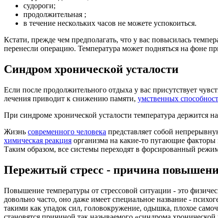
судороги;
продолжительная ;
в течение нескольких часов не можете успокоиться.
Кстати, прежде чем предполагать, что у вас повысилась темпе
перенесли операцию. Температура может подняться на фоне п
Синдром хронической усталости
Если после продолжительного отдыха у вас присутствует чувств
лечения приводит к снижению памяти,
умственных способнос
При синдроме хронической усталости температура держится на 
Жизнь
современного человека
представляет собой непрерывную
химическая реакция
организма на какие-то пугающие факторы и
Таким образом, все системы переходят в форсированный режим 
Пережитый стресс - причина повышени
Повышение температуры от стрессовой ситуации - это физичес
довольно часто, оно даже имеет специальное название - психо
такими как упадок сил, головокружение, одышка, плохое само
становятся причиной так называемого «синдрома хронической 