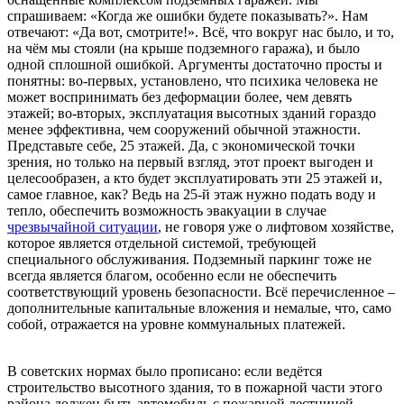
спрашиваем: «Когда же ошибки будете показывать?». Нам
отвечают: «Да вот, смотрите!». Всё, что вокруг нас было, и то,
на чём мы стояли (на крыше подземного гаража), и было
одной сплошной ошибкой. Аргументы достаточно просты и
понятны: во-первых, установлено, что психика человека не
может воспринимать без деформации более, чем девять
этажей; во-вторых, эксплуатация высотных зданий гораздо
менее эффективна, чем сооружений обычной этажности.
Представьте себе, 25 этажей. Да, с экономической точки
зрения, но только на первый взгляд, этот проект выгоден и
целесообразен, а кто будет эксплуатировать эти 25 этажей и,
самое главное, как? Ведь на 25-й этаж нужно подать воду и
тепло, обеспечить возможность эвакуации в случае
чрезвычайной ситуации
, не говоря уже о лифтовом хозяйстве,
которое является отдельной системой, требующей
специального обслуживания. Подземный паркинг тоже не
всегда является благом, особенно если не обеспечить
соответствующий уровень безопасности. Всё перечисленное –
дополнительные капитальные вложения и немалые, что, само
собой, отражается на уровне коммунальных платежей.
В советских нормах было прописано: если ведётся
строительство высотного здания, то в пожарной части этого
района должен быть автомобиль с пожарной лестницей,