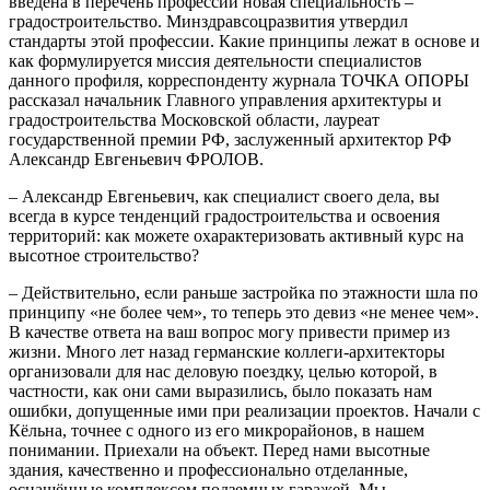
введена в перечень профессий новая специальность –
градостроительство. Минздравсоцразвития утвердил
стандарты этой профессии. Какие принципы лежат в основе и
как формулируется миссия деятельности специалистов
данного профиля, корреспонденту журнала ТОЧКА ОПОРЫ
рассказал начальник Главного управления архитектуры и
градостроительства Московской области, лауреат
государственной премии РФ, заслуженный архитектор РФ
Александр Евгеньевич ФРОЛОВ.
– Александр Евгеньевич, как специалист своего дела, вы
всегда в курсе тенденций градостроительства и освоения
территорий: как можете охарактеризовать активный курс на
высотное строительство?
– Действительно, если раньше застройка по этажности шла по
принципу «не более чем», то теперь это девиз «не менее чем».
В качестве ответа на ваш вопрос могу привести пример из
жизни. Много лет назад германские коллеги-архитекторы
организовали для нас деловую поездку, целью которой, в
частности, как они сами выразились, было показать нам
ошибки, допущенные ими при реализации проектов. Начали с
Кёльна, точнее с одного из его микрорайонов, в нашем
понимании. Приехали на объект. Перед нами высотные
здания, качественно и профессионально отделанные,
оснащённые комплексом подземных гаражей. Мы