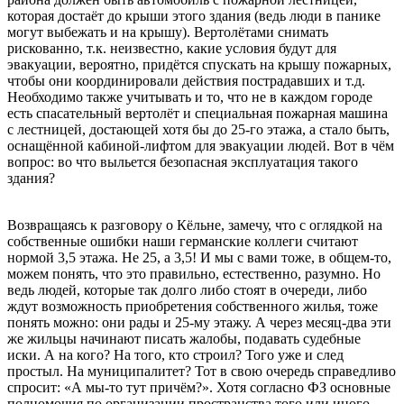
которая достаёт до крыши этого здания (ведь люди в панике
могут выбежать и на крышу). Вертолётами снимать
рискованно, т.к. неизвестно, какие условия будут для
эвакуации, вероятно, придётся спускать на крышу пожарных,
чтобы они координировали действия пострадавших и т.д.
Необходимо также учитывать и то, что не в каждом городе
есть спасательный вертолёт и специальная пожарная машина
с лестницей, достающей хотя бы до 25-го этажа, а стало быть,
оснащённой кабиной-лифтом для эвакуации людей. Вот в чём
вопрос: во что выльется безопасная эксплуатация такого
здания?
Возвращаясь к разговору о Кёльне, замечу, что с оглядкой на
собственные ошибки наши германские коллеги считают
нормой 3,5 этажа. Не 25, а 3,5! И мы с вами тоже, в общем-то,
можем понять, что это правильно, естественно, разумно. Но
ведь людей, которые так долго либо стоят в очереди, либо
ждут возможность приобретения собственного жилья, тоже
понять можно: они рады и 25-му этажу. А через месяц-два эти
же жильцы начинают писать жалобы, подавать судебные
иски. А на кого? На того, кто строил? Того уже и след
простыл. На муниципалитет? Тот в свою очередь справедливо
спросит: «А мы-то тут причём?». Хотя согласно ФЗ основные
полномочия по организации пространства того или иного