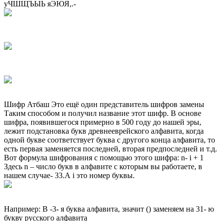
уЧШЩЪЫЬ яЭЮЯ,.-
Шифр Атбаш Это ещё один представитель шифров замены
Таким способом и получил название этот шифр. В основе
шифра, появившегося примерно в 500 году до нашей эры,
лежит подстановка букв древнееврейского алфавита, когда
одной букве соответствует буква с другого конца алфавита, то
есть первая заменяется последней, вторая предпоследней и т.д.
Вот формула шифрования с помощью этого шифра: n- i + 1
Здесь n – число букв в алфавите с которым вы работаете, в
нашем случае- 33.А i это номер буквы.
Например: В -3- я буква алфавита, значит () заменяем на 31- ю
букву русского алфавита