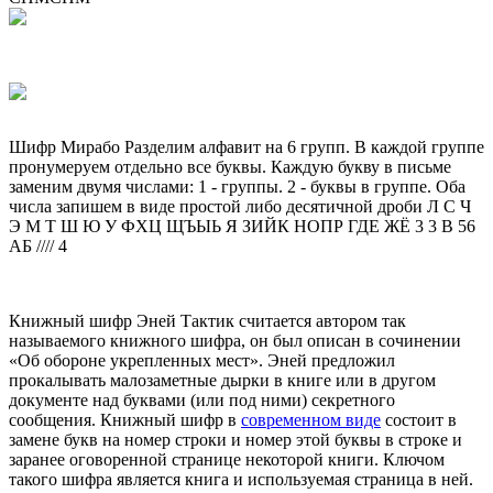
Шифр Мирабо Разделим алфавит на 6 групп. В каждой группе
пронумеруем отдельно все буквы. Каждую букву в письме
заменим двумя числами: 1 - группы. 2 - буквы в группе. Оба
числа запишем в виде простой либо десятичной дроби Л С Ч
Э М Т Ш Ю У ФХЦ ЩЪЫЬ Я ЗИЙК НОПР ГДЕ ЖЁ 3 3 В 56
АБ //// 4
Книжный шифр Эней Тактик считается автором так
называемого книжного шифра, он был описан в сочинении
«Об обороне укрепленных мест». Эней предложил
прокалывать малозаметные дырки в книге или в другом
документе над буквами (или под ними) секретного
сообщения. Книжный шифр в
современном виде
состоит в
замене букв на номер строки и номер этой буквы в строке и
заранее оговоренной странице некоторой книги. Ключом
такого шифра является книга и используемая страница в ней.