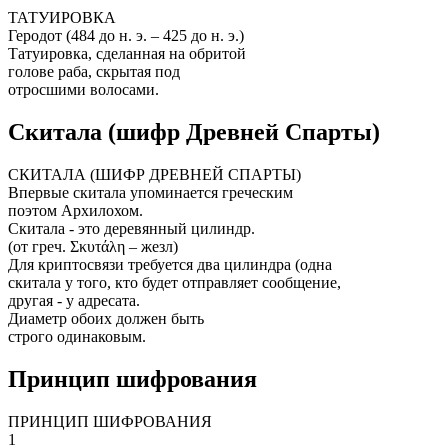
ТАТУИРОВКА
Геродот (484 до н. э. – 425 до н. э.)
Татуировка, сделанная на обритой
голове раба, скрытая под
отросшими волосами.
Скитала (шифр Древней Спарты)
СКИТАЛА (ШИФР ДРЕВНЕЙ СПАРТЫ)
Впервые скитала упоминается греческим
поэтом Архилохом.
Скитала - это деревянный цилиндр.
(от греч. Σκυτάλη – жезл)
Для криптосвязи требуется два цилиндра (одна
скитала у того, кто будет отправляет сообщение,
другая - у адресата.
Диаметр обоих должен быть
строго одинаковым.
Принцип шифрования
ПРИНЦИП ШИФРОВАНИЯ
1