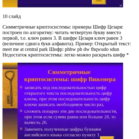
10 слайд
Симметричные криптосистемы: примеры Шифр Цезаря:
построен по алгоритму: читать четвертую букву вместо
первой, т.е. ключ равен 3. В шифре Цезаря ключ равен 3
(величине сдвига букв алфавита). Пример: Открытый текст:
meet me at central park Шифр: phhw ph dw fhqwudo sdun
Недостаток криптосистемы: легко можно раскрыть шифр *