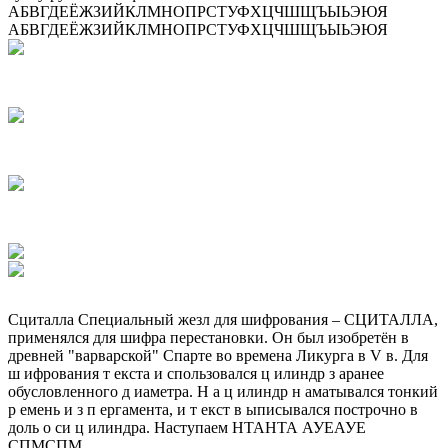
АБВГДЕЁЖЗИЙКЛМНОПРСТУФХЦЧШЩЪЫЬЭЮЯ
АБВГДЕЁЖЗИЙКЛМНОПРСТУФХЦЧШЩЪЫЬЭЮЯ
Сциталла Специальный жезл для шифрования – СЦИТАЛЛА,
применялся для шифра перестановки. Он был изобретён в
древней "варварской" Спарте во времена Ликурга в V в. Для
ш ифрования т екста и спользовался ц илиндр з аранее
обусловленного д иаметра. Н а ц илиндр н аматывался тонкий
р емень и з п ергамента, и т екст в ыписывался построчно в
доль о си ц илиндра. Наступаем НТАНТА АУЕАУЕ
СПМСПМ