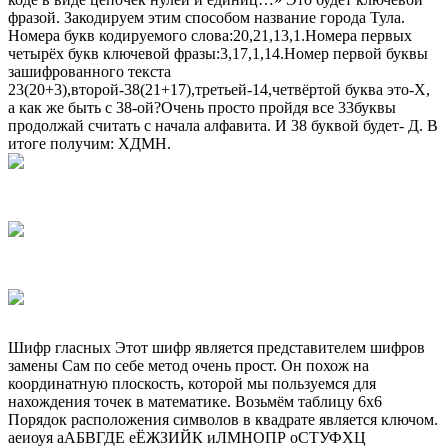
фразой. Закодируем этим способом название города Тула.
Номера букв кодируемого слова:20,21,13,1.Номера первых
четырёх букв ключевой фразы:3,17,1,14.Номер первой буквы
зашифрованного текста
23(20+3),второй-38(21+17),третьей-14,четвёртой буква это-Х,
а как же быть с 38-ой?Очень просто пройдя все 33буквы
продолжай считать с начала алфавита. И 38 буквой будет- Д. В
итоге получим: ХДМН.
Шифр гласных Этот шифр является представителем шифров
замены Сам по себе метод очень прост. Он похож на
координатную плоскость, которой мы пользуемся для
нахождения точек в математике. Возьмём таблицу 6х6
Порядок расположения символов в квадрате является ключом.
аеиоуя аАБВГДЕ еЁЖЗИЙК иЛМНОПР оСТУФХЦ