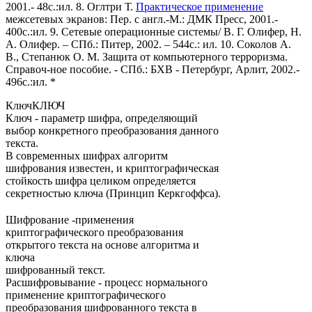
2001.- 48с.:ил. 8. Оглтри Т.
Практическое применение
межсетевых экранов: Пер. с англ.-М.: ДМК Пресс, 2001.-
400с.:ил. 9. Сетевые операционные системы/ В. Г. Олифер, Н.
А. Олифер. – СПб.: Питер, 2002. – 544с.: ил. 10. Соколов А.
В., Степанюк О. М. Защита от компьютерного терроризма.
Справоч-ное пособие. - СПб.: БХВ - Петербург, Арлит, 2002.-
496с.:ил. *
КлючКЛЮЧ
Ключ - параметр шифра, определяющий
выбор конкретного преобразования данного
текста.
В современных шифрах алгоритм
шифрования известен, и криптографическая
стойкость шифра целиком определяется
секретностью ключа (Принцип Керкгоффса).
Шифрование -применения
криптографического преобразования
открытого текста на основе алгоритма и
ключа
шифрованный текст.
Расшифровывание - процесс нормального
применение криптографического
преобразования шифрованного текста в