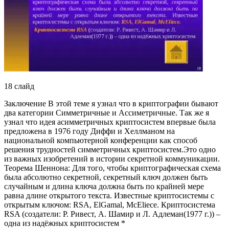
18 слайд
Заключение В этой теме я узнал что в криптографии бывают
два категории Симметричные и Ассиметричные. Так же я
узнал что идея асимметричных криптосистем впервые была
предложена в 1976 году Диффи и Хеллманом на
национальной компьютерной конференции как способ
решения трудностей симметричных криптосистем.Это одно
из важных изобретений в истории секретной коммуникации.
Теорема Шеннона: Для того, чтобы криптографическая схема
была абсолютно секретной, секретный ключ должен быть
случайным и длина ключа должна быть по крайней мере
равна длине открытого текста. Известные криптосистемы с
открытым ключом: RSA, ElGamal, McEliece. Криптосистема
RSA (создатели: Р. Ривест, А. Шамир и Л. Адлеман(1977 г.)) –
одна из надёжных криптосистем *