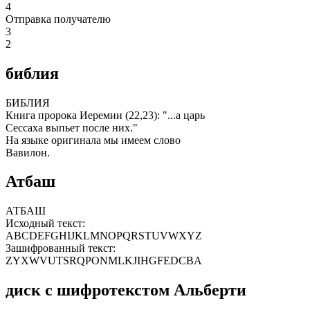
4
Отправка получателю
3
2
библия
БИБЛИЯ
Книга пророка Иеремии (22,23): "...а царь
Сессаха выпьет после них."
На языке оригинала мы имеем слово
Вавилон.
Атбаш
АТБАШ
Исходный текст:
ABCDEFGHIJKLMNOPQRSTUVWXYZ
Зашифрованный текст:
ZYXWVUTSRQPONMLKJIHGFEDCBA
диск с шифротекстом Альберти