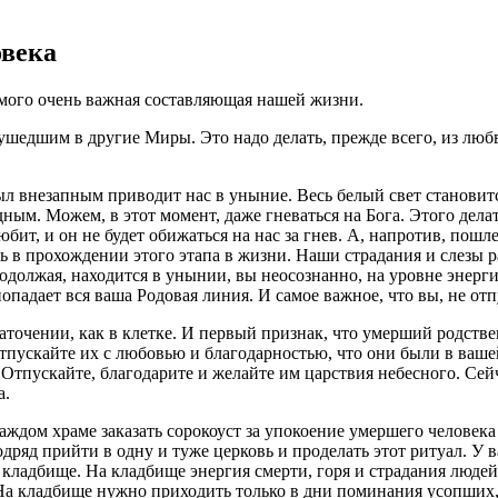
овека
мого очень важная составляющая нашей жизни.
ушедшим в другие Миры. Это надо делать, прежде всего, из любв
был внезапным приводит нас в уныние. Весь белый свет становит
м. Можем, в этот момент, даже гневаться на Бога. Этого делать 
 любит, и он не будет обижаться на нас за гнев. А, напротив, п
 прохождении этого этапа в жизни. Наши страдания и слезы раз
должая, находится в унынии, вы неосознанно, на уровне энергий
опадает вся ваша Родовая линия. И самое важное, что вы, не от
точении, как в клетке. И первый признак, что умерший родствен
отпускайте их с любовью и благодарностью, что они были в вашей
 Отпускайте, благодарите и желайте им царствия небесного. Сей
а.
ждом храме заказать сорокоуст за упокоение умершего человека и
ряд прийти в одну и туже церковь и проделать этот ритуал. У в
 кладбище. На кладбище энергия смерти, горя и страдания людей.
 На кладбище нужно приходить только в дни поминания усопших,