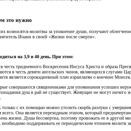
ем это нужно
их возносятся молитвы за упокоение души, получают облегчение
вятитель Иоанн в своей «Жизни после смерти».
иться на 3,9 и 40 день. При этом:
в честь тридневного Воскресения Иисуса Христа и образа Прес
аются в честь девяти ангельских чинов, являющихся слугами Ц
литв является сорокадневный плач израильтян о кончине Моисея.
торые совершаются священниками для упоминания усопших веру
опадания душ в рай не существует. Живущие не могут ничего з
.
 только с их помощью можно утолить скорбь разлуки с умерши
м всего. Она является переходным этапом, который предначертан
вень жизни. Душа бессмертна, поэтому провожать ее в другой м
де, необходимо поддерживать ее периодическим чтением молитв з