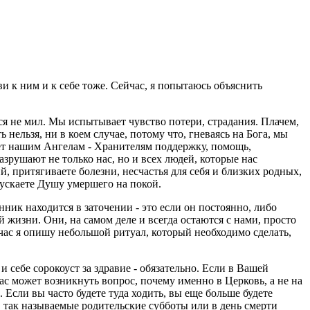
и к ним и к себе тоже. Сейчас, я попытаюсь объяснить
ся не мил. Мы испытывает чувство потери, страдания. Плачем,
нельзя, ни в коем случае, потому что, гневаясь на Бога, мы
ошлет нашим Ангелам - Хранителям поддержку, помощь,
рушают не только нас, но и всех людей, которые нас
, притягиваете болезни, несчастья для себя и близких родных,
пускаете Душу умершего на покой.
ник находится в заточении - это если он постоянно, либо
 жизни. Они, на самом деле и всегда остаются с нами, просто
час я опишу небольшой ритуал, который необходимо сделать,
 себе сорокоуст за здравие - обязательно. Если в Вашей
ас может возникнуть вопрос, почему именно в Церковь, а не на
 Если вы часто будете туда ходить, вы еще больше будете
 так называемые родительские субботы или в день смерти