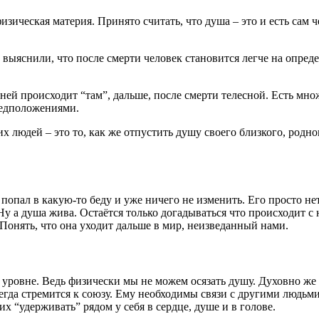
изическая материя. Принято считать, что душа – это и есть сам ч
выяснили, что после смерти человек становится легче на опреде
ней происходит “там”, дальше, после смерти телесной. Есть множ
редположениями.
людей – это то, как же отпустить душу своего близкого, родног
 попал в какую-то беду и уже ничего не изменить. Его просто не
. Ну а душа жива. Остаётся только догадываться что происходит с 
 Понять, что она уходит дальше в мир, неизведанный нами.
 уровне. Ведь физически мы не можем осязать душу. Духовно же
сегда стремится к союзу. Ему необходимы связи с другими людьми
х “удерживать” рядом у себя в сердце, душе и в голове.