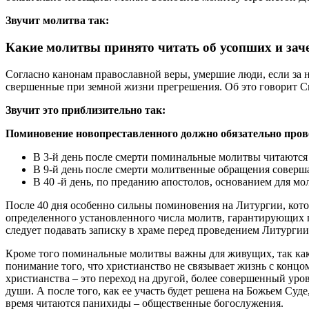
Звучит молитва так:
Какие молитвы принято читать об усопших и зач
Согласно канонам православной веры, умершие люди, если за н
свершенные при земной жизни прегрешения. Об это говорит С
Звучит это приблизительно так:
Поминовение новопреставленного должно обязательно провод
В 3-й день после смерти поминальные молитвы читаются 
В 9-й день после смерти молитвенные обращения соверш
В 40 -й день, по преданию апостолов, основанием для мо
После 40 дня особенно сильны поминовения на Литургии, ко
определенного установленного числа молитв, гарантирующих п
следует подавать записку в храме перед проведением Литургии
Кроме того поминальные молитвы важны для живущих, так как
понимание того, что христианство не связывает жизнь с концо
христианства – это переход на другой, более совершенный уро
души. А после того, как ее участь будет решена на Божьем Су
время читаются панихиды – общественные богослужения.