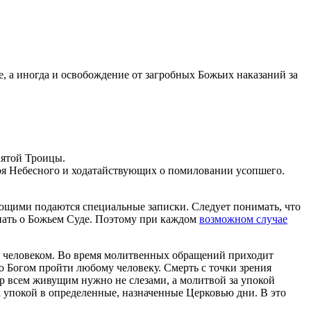
, а иногда и освобождение от загробных Божьих наказаний за
вятой Троицы.
аря Небесного и ходатайствующих о помиловании усопшего.
ющими подаются специальные записки. Следует понимать, что
нать о Божьем Суде. Поэтому при каждом
возможном случае
м человеком. Во время молитвенных обращений приходит
о Богом пройти любому человеку. Смерть с точки зрения
ир всем живущим нужно не слезами, а молитвой за упокой
а упокой в определенные, назначенные Церковью дни. В это