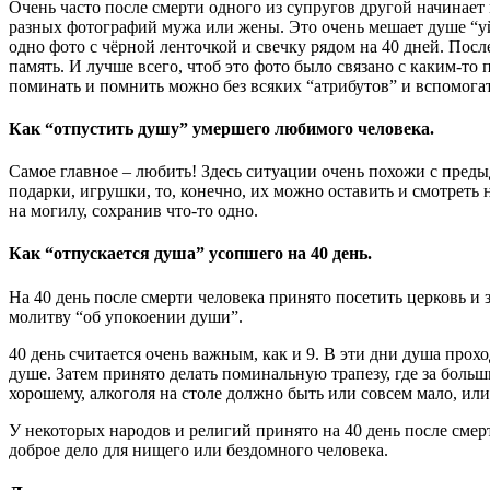
Очень часто после смерти одного из супругов другой начинает 
разных фотографий мужа или жены. Это очень мешает душе “уйти
одно фото с чёрной ленточкой и свечку рядом на 40 дней. Посл
память. И лучше всего, чтоб это фото было связано с каким-то 
поминать и помнить можно без всяких “атрибутов” и вспомога
Как “отпустить душу” умершего любимого человека.
Самое главное – любить! Здесь ситуации очень похожи с предыд
подарки, игрушки, то, конечно, их можно оставить и смотреть
на могилу, сохранив что-то одно.
Как “отпускается душа” усопшего на 40 день.
На 40 день после смерти человека принято посетить церковь и 
молитву “об упокоении души”.
40 день считается очень важным, как и 9. В эти дни душа про
душе. Затем принято делать поминальную трапезу, где за больш
хорошему, алкоголя на столе должно быть или совсем мало, или
У некоторых народов и религий принято на 40 день после смер
доброе дело для нищего или бездомного человека.