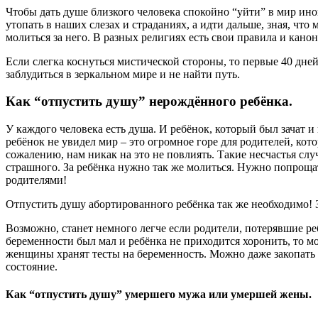
Чтобы дать душе близкого человека спокойно “уйти” в мир ин
утопать в наших слезах и страданиях, а идти дальше, зная, чт
молиться за него. В разных религиях есть свои правила и кан
Если слегка коснуться мистической стороны, то первые 40 дне
заблудиться в зеркальном мире и не найти путь.
Как “отпустить душу” нерождённого ребёнка.
У каждого человека есть душа. И ребёнок, который был зачат и 
ребёнок не увидел мир – это огромное горе для родителей, кото
сожалению, нам никак на это не повлиять. Такие несчастья случ
страшного. За ребёнка нужно так же молиться. Нужно попрощать
родителями!
Отпустить душу абортированного ребёнка так же необходимо! 
Возможно, станет немного легче если родители, потерявшие реб
беременности был мал и ребёнка не приходится хоронить, то мо
женщины хранят тесты на беременность. Можно даже закопать 
состояние.
Как “отпустить душу” умершего мужа или умершей жены.