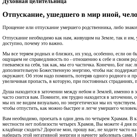
Духовная целительница
Отпускание, ушедшего в мир иной, чел
Прощение или отпускание умершего родственника, либо знако
Отпускание необходимо как нам, живущим на Земле, так и им, 
доступно, почему это важно.
Мы все теряем родных и близких, их уход, особенно, если он 
ощущаем не справедливость по - отношению к себе и своим родны
гневаемся на себя, так как, мы его частичка. Конечно, Бог нас
дополнительную Божественную энергию, чтобы нас поддержать в
окружают. Об этом надо помнить, потеряв одного родного и про
увеличивая пропасть, в которую, при постоянных страданиях, п
Душа находится в заточении между небом и Землей, именно в за
часто снится вам. Помните, им трудно находится в заточении, 
мы их не видим визуально, но энергетически мы их чувствуем.
чтобы отпустить, как можно быстрее и легче умершего человек
Вам необходимо, проехать в один день по четырем Храмам. В ка
местности нет поблизости четырех Храмов, Вы можете 4 дня под
кладбище сходить? Дорогие мои, прошу вас, не ходите часто на
набирать этой негативной энергии и начнете заболевать сами.