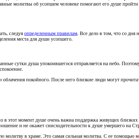
вославные молитвы об усопшем человеке помогают его душе прой
ать, следуя
определенным правилам
. Все дело в том, что со дня
деления места для души усопшего.
данные сутки душа упокоившегося отправляется на небо. Поэтому
успокоение.
и облачения покойного. После него близкие люди могут прочит
но в этот момент душе очень важна поддержка живущих близких 
отношение и не окажет снисходительности к душе умершего на С
ную молитву в храме. Это самая сильная молитва. С ее помощью