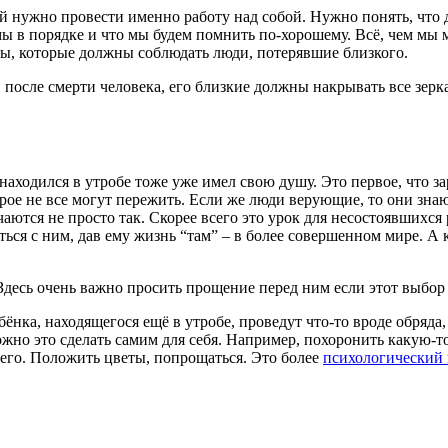
ой нужно провести именно работу над собой. Нужно понять, что
о мы в порядке и что мы будем помнить по-хорошему. Всё, чем мы
оны, которые должны соблюдать люди, потерявшие близкого.
й после смерти человека, его близкие должны накрывать все зер
находился в утробе тоже уже имел свою душу. Это первое, что зар
рое не все могут пережить. Если же люди верующие, то они знают
аются не просто так. Скорее всего это урок для несостоявшихся 
ся с ним, дав ему жизнь “там” – в более совершенном мире. А к
Здесь очень важно просить прощение перед ним если этот выбор
ёнка, находящегося ещё в утробе, проведут что-то вроде обряда
жно это сделать самим для себя. Например, похоронить какую-то
его. Положить цветы, попрощаться. Это более
психологический