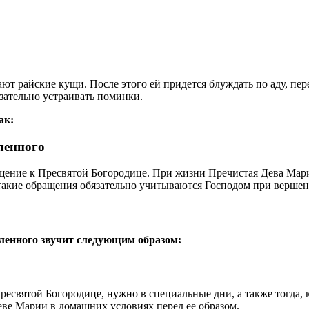
ают райские кущи. После этого ей придется блуждать по аду, п
зательно устраивать поминки.
ак:
ленного
щение к Пресвятой Богородице. При жизни Пречистая Дева Мария
 такие обращения обязательно учитываются Господом при вершен
вленного звучит следующим образом:
есвятой Богородице, нужно в специальные дни, а также тогда, к
ве Марии в домашних условиях перед ее образом.