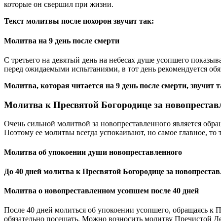
которые он свершил при жизни.
Текст молитвы после похорон звучит так:
Молитва на 9 день после смерти
С третьего на девятый день на небесах душе усопшего показыв
перед ожидаемыми испытаниями, в тот день рекомендуется обя
Молитва, которая читается на 9 день после смерти, звучит т
Молитва к Пресвятой Богородице за новопрестав
Очень сильной молитвой за новопреставленного является обра
Поэтому ее молитвы всегда успокаивают, но самое главное, то
Молитва об упокоении души новопреставленного
До 40 дней молитва к Пресвятой Богородице за новопреста
Молитва о новопреставленном усопшем после 40 дней
После 40 дней молиться об упокоении усопшего, обращаясь к Пр
обязательно посещать. Можно возносить молитву Пречистой Де