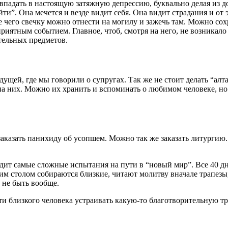
впадать в настоящую затяжную депрессию, буквально делая из до
”. Она мечется и везде видит себя. Она видит страдания и от э
е чего свечку можно отнести на могилу и зажечь там. Можно сохр
приятным событием. Главное, чтоб, смотря на него, не возникало 
тельных предметов.
ущей, где мы говорили о супругах. Так же не стоит делать “алт
 на них. Можно их хранить и вспоминать о любимом человеке, но 
заказать панихиду об усопшем. Можно так же заказать литургию. 
ходит самые сложные испытания на пути в “новый мир”. Все 40 д
им столом собираются близкие, читают молитву вначале трапезы,
 не быть вообще.
ти близкого человека устраивать какую-то благотворительную т