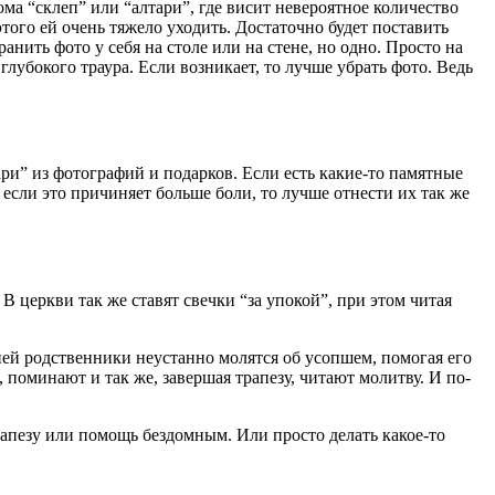
ма “склеп” или “алтари”, где висит невероятное количество
того ей очень тяжело уходить. Достаточно будет поставить
анить фото у себя на столе или на стене, но одно. Просто на
глубокого траура. Если возникает, то лучше убрать фото. Ведь
ари” из фотографий и подарков. Если есть какие-то памятные
если это причиняет больше боли, то лучше отнести их так же
В церкви так же ставят свечки “за упокой”, при этом читая
ней родственники неустанно молятся об усопшем, помогая его
 поминают и так же, завершая трапезу, читают молитву. И по-
рапезу или помощь бездомным. Или просто делать какое-то