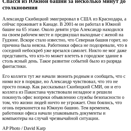
Спасся из Южной башни за несколько минут до
столкновения
Александр Скибицкий эмигрировал в США из Краснодара, а
сейчас проживает в Канаде. В 2001-м он работал в Южной
башне на 65 этаже. Около девяти утра Александр находился
на своем рабочем месте и предвкушал выходные с женой на
Гудзоне. Вскоре стало известно, что Северная башня горит, но
причина была неясна. Работники офиса не подозревали, что в
соседний небоскреб уже врезался самолет. Никто не мог даже
представить, что кто-то может влететь в городское здание в
столь ясный день. Такое развитие событий было из разряда
фантастики.
Его коллеги тут же начали звонить родным и сообщать, что с
ними все в порядке, но Александр чувствовал, что это не
просто пожар. Как рассказывал Скибицкий СМИ, он и его
коллега из Пакистана чувствовали неладное и решили
покинуть офис вопреки объявлению службы безопасности о
том, что жизни людей ничто не угрожает. Они боялись, что
огонь перекинется на Южную башню. Тем временем,
работники офиса начали упаковывать документы и
компьютеры на случай чрезвычайной ситуации.
AP Photo / David Karp