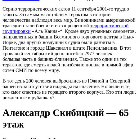
Серию террористических актов 11 сентября 2001-го трудно
забыть. За самым масштабным терактом в истории
человечества наблюдал весь мир. Виновниками американской
трагедии стали боевики из запрещенной
террористической
группировки
«Аль-Каида»*. Кроме двух угнанных самолетов,
направленных в башни Всемирного торгового центра в Нью-
Йорке, два других воздушных судна были разбиты в
Пентагоне и городе Шаксвилл в штате Пенсильвания. В тот
кровавый сентябрьский день погибло 2977 человек —
большая часть в башнях-близнецах. Также это один из тех
терактов, где смерть людей неизбежно попала в прямой эфир
сотен СМИ по всему миру.
В тот день 200 человек выбросились из Южной и Северной
башен из-за отсутствия надежды на спасение. Но были и те,
кто смог спастись из горящего второго корпуса. Кто эти люди,
рожденные в рубашках?.
Александр Скибицкий — 65
этаж