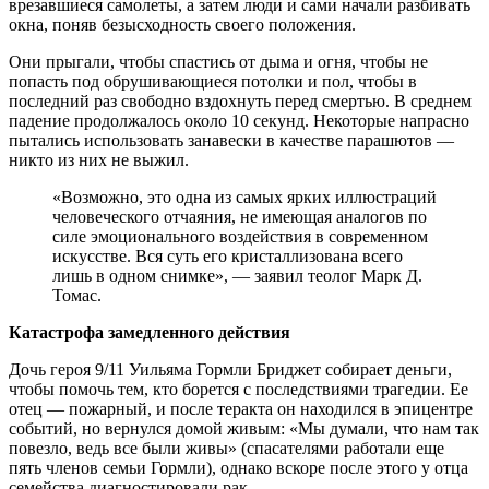
врезавшиеся самолеты, а затем люди и сами начали разбивать
окна, поняв безысходность своего положения.
Они прыгали, чтобы спастись от дыма и огня, чтобы не
попасть под обрушивающиеся потолки и пол, чтобы в
последний раз свободно вздохнуть перед смертью. В среднем
падение продолжалось около 10 секунд. Некоторые напрасно
пытались использовать занавески в качестве парашютов —
никто из них не выжил.
«Возможно, это одна из самых ярких иллюстраций
человеческого отчаяния, не имеющая аналогов по
силе эмоционального воздействия в современном
искусстве. Вся суть его кристаллизована всего
лишь в одном снимке», — заявил теолог Марк Д.
Томас.
Катастрофа замедленного действия
Дочь героя 9/11 Уильяма Гормли Бриджет собирает деньги,
чтобы помочь тем, кто борется с последствиями трагедии. Ее
отец — пожарный, и после теракта он находился в эпицентре
событий, но вернулся домой живым: «Мы думали, что нам так
повезло, ведь все были живы» (спасателями работали еще
пять членов семьи Гормли), однако вскоре после этого у отца
семейства диагностировали рак.