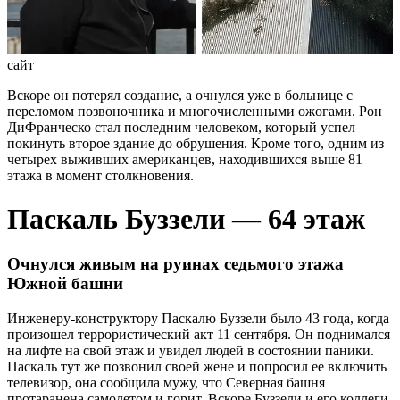
сайт
Вскоре он потерял создание, а очнулся уже в больнице с
переломом позвоночника и многочисленными ожогами. Рон
ДиФранческо стал последним человеком, который успел
покинуть второе здание до обрушения. Кроме того, одним из
четырех выживших американцев, находившихся выше 81
этажа в момент столкновения.
Паскаль Буззели — 64 этаж
Очнулся живым на руинах седьмого этажа
Южной башни
Инженеру-конструктору Паскалю Буззели было 43 года, когда
произошел террористический акт 11 сентября. Он поднимался
на лифте на свой этаж и увидел людей в состоянии паники.
Паскаль тут же позвонил своей жене и попросил ее включить
телевизор, она сообщила мужу, что Северная башня
протаранена самолетом и горит. Вскоре Буззели и его коллеги