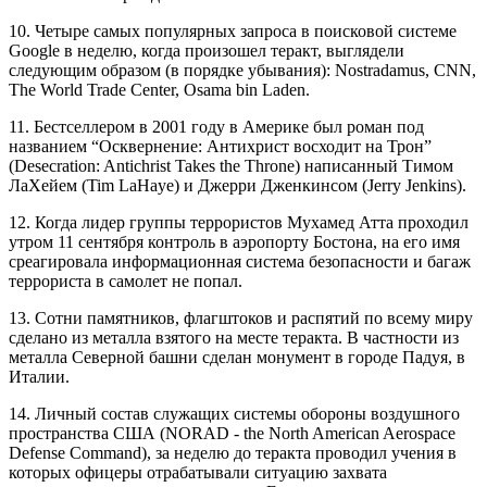
10. Четыре самых популярных запроса в поисковой системе
Google в неделю, когда произошел теракт, выглядели
следующим образом (в порядке убывания): Nostradamus, CNN,
The World Trade Center, Osama bin Laden.
11. Бестселлером в 2001 году в Америке был роман под
названием “Осквернение: Антихрист восходит на Трон”
(Desecration: Antichrist Takes the Throne) написанный Тимом
ЛаХейем (Tim LaHaye) и Джерри Дженкинсом (Jerry Jenkins).
12. Когда лидер группы террористов Мухамед Атта проходил
утром 11 сентября контроль в аэропорту Бостона, на его имя
среагировала информационная система безопасности и багаж
террориста в самолет не попал.
13. Сотни памятников, флагштоков и распятий по всему миру
сделано из металла взятого на месте теракта. В частности из
металла Северной башни сделан монумент в городе Падуя, в
Италии.
14. Личный состав служащих системы обороны воздушного
пространства США (NORAD - the North American Aerospace
Defense Command), за неделю до теракта проводил учения в
которых офицеры отрабатывали ситуацию захвата