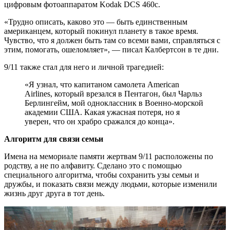
цифровым фотоаппаратом Kodak DCS 460c.
«Трудно описать, каково это — быть единственным
американцем, который покинул планету в такое время.
Чувство, что я должен быть там со всеми вами, справляться с
этим, помогать, ошеломляет», — писал Калбертсон в те дни.
9/11 также стал для него и личной трагедией:
«Я узнал, что капитаном самолета American
Airlines, который врезался в Пентагон, был Чарльз
Берлингейм, мой одноклассник в Военно-морской
академии США. Какая ужасная потеря, но я
уверен, что он храбро сражался до конца».
Алгоритм для связи семьи
Имена на мемориале памяти жертвам 9/11 расположены по
родству, а не по алфавиту. Сделано это с помощью
специального алгоритма, чтобы сохранить узы семьи и
дружбы, и показать связи между людьми, которые изменили
жизнь друг друга в тот день.