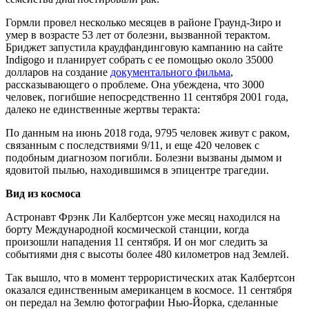
Гормли провел несколько месяцев в районе Граунд-Зиро и
умер в возрасте 53 лет от болезни, вызванной терактом.
Бриджет запустила краудфандинговую кампанию на сайте
Indigogo и планирует собрать с ее помощью около 35000
долларов на создание
документального фильма
,
рассказывающего о проблеме. Она убеждена, что 3000
человек, погибшие непосредственно 11 сентября 2001 года,
далеко не единственные жертвы теракта:
По данным на июнь 2018 года, 9795 человек живут с раком,
связанным с последствиями 9/11, и еще 420 человек с
подобным диагнозом погибли. Болезни вызваны дымом и
ядовитой пылью, находившимся в эпицентре трагедии.
Вид из космоса
Астронавт Фрэнк Ли Калбертсон уже месяц находился на
борту Международной космической станции, когда
произошли нападения 11 сентября. И он мог следить за
событиями дня с высоты более 480 километров над Землей.
Так вышло, что в момент террористических атак Калбертсон
оказался единственным американцем в космосе. 11 сентября
он передал на Землю фотографии Нью-Йорка, сделанные