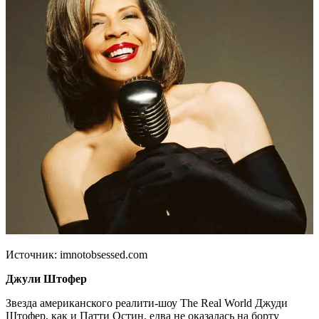
Источник: imnotobsessed.com
Джули Штофер
Звезда американского реалити-шоу The Real World Джуди
Штофер, как и Патти Остин, едва не оказалась на борту