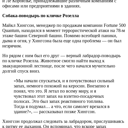
и Ле Корбюзье, принадлежавшие различным компаниям с
офисами или предприятиями в зданиях.
Собака-поводырь по кличке Розелла
Майкл Хингсон, менеджер по продажам компании Fortune 500
Quantum, находился в момент террористической атаки на 78-м
этаже башни Северной башни. Помимо всеобщей паники,
дыма и огня, у Хингсона была еще одна проблема — он был
незрячим.
Но рядом с ним был его друг — верный лабрадор-поводырь
по кличке Розелла. Животное смогло найти выход к
эвакуационной лестнице, после чего начался мучительно
долгий спуск вниз.
«Мы начали спускаться, и я почувствовал сильный
запах, немного похожий на керосин. Внезапно я
понял, что это. Я ​​летал по всему миру, и я
чувствовал этот запах на взлетно-посадочных
полосах. Это был запах реактивного топлива.
Тогда я подумал… а что, если самолет врезался в
здание?», — рассказывал позже Хингсон.
Хингсон продолжал следовать за лабрадором, прислушиваясь
к ритму ее дыхания. Он вспоминал, что вскоре запах