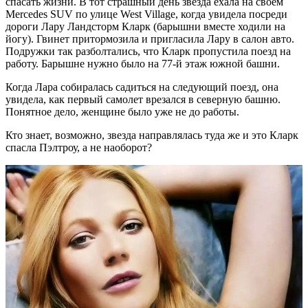
спасать жизни. В тот страшный день звезда ехала на своем
Mercedes SUV по улице West Village, когда увидела посреди
дороги Лару Ландсторм Кларк (барышни вместе ходили на
йогу). Гвинет притормозила и пригласила Лару в салон авто.
Подружки так разболтались, что Кларк пропустила поезд на
работу. Барышне нужно было на 77-й этаж южной башни.
Когда Лара собиралась садиться на следующий поезд, она
увидела, как первый самолет врезался в северную башню.
Понятное дело, женщине было уже не до работы.
Кто знает, возможно, звезда направлялась туда же и это Кларк
спасла Пэлтроу, а не наоборот?