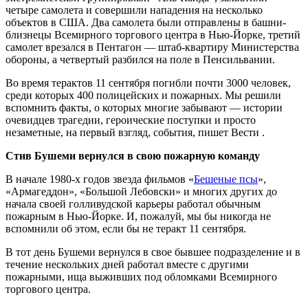
четыре самолета и совершили нападения на несколько
объектов в США. Два самолета были отправлены в башни-
близнецы Всемирного торгового центра в Нью-Йорке, третий
самолет врезался в Пентагон — штаб-квартиру Министерства
обороны, а четвертый разбился на поле в Пенсильвании.
Во время терактов 11 сентября погибли почти 3000 человек,
среди которых 400 полицейских и пожарных. Мы решили
вспомнить факты, о которых многие забывают — истории
очевидцев трагедии, героические поступки и просто
незаметные, на первый взгляд, события, пишет Вести .
Стив Бушеми вернулся в свою пожарную команду
В начале 1980-х годов звезда фильмов «
Бешеные псы
»,
«Армагеддон», «Большой Лебовски» и многих других до
начала своей голливудской карьеры работал обычным
пожарным в Нью-Йорке. И, пожалуй, мы бы никогда не
вспомнили об этом, если бы не теракт 11 сентября.
В тот день Бушеми вернулся в свое бывшее подразделение и в
течение нескольких дней работал вместе с другими
пожарными, ища выживших под обломками Всемирного
торгового центра.