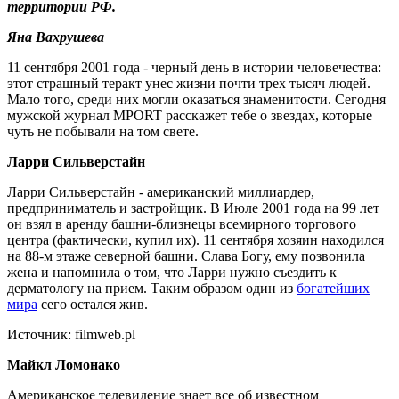
территории РФ.
Яна Вахрушева
11 сентября 2001 года - черный день в истории человечества:
этот страшный теракт унес жизни почти трех тысяч людей.
Мало того, среди них могли оказаться знаменитости. Сегодня
мужской журнал MPORT расскажет тебе о звездах, которые
чуть не побывали на том свете.
Ларри Сильверстайн
Ларри Сильверстайн - американский миллиардер,
предприниматель и застройщик. В Июле 2001 года на 99 лет
он взял в аренду башни-близнецы всемирного торгового
центра (фактически, купил их). 11 сентября хозяин находился
на 88-м этаже северной башни. Слава Богу, ему позвонила
жена и напомнила о том, что Ларри нужно съездить к
дерматологу на прием. Таким образом один из
богатейших
мира
сего остался жив.
Источник: filmweb.pl
Майкл Ломонако
Американское телевидение знает все об известном