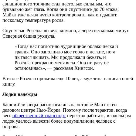
авиационного топлива стал настолько сильным, что
буквально жег глаза. Когда они спустились до 70 этажа,
Майкл уже начал чутко контролировать, как он дышит,
поскольку температура росла.
Спустя час Розелла вывела хозяина, а через несколько минут
Северная башня рухнула.
«Тогда нас поглотило чудовищное облако песка и
гравия. Оно заполнило мое горло и легкие, но я
пытался дышать. Мы продолжали бежать, и
Розелла прекрасно меня вела. Она ни разу не
остановилась», — рассказал Хингсон.
В итоге Розелла прожила еще 10 лет, а мужчина написал о ней
книгу.
Лодки надежды
Башни-близнецы располагались на острове Манхэттен —
деловом центре Нью-Йорка. Поэтому после терактов, когда
весь
общественный транспорт
перестал работать, владельцам
лодок удалось вывезти более полумиллиона человек с
острова.