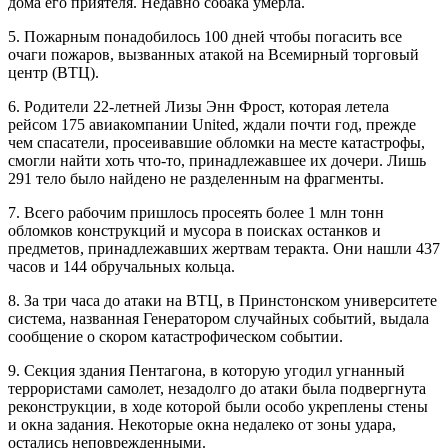
дома его приятеля. Недавно собака умерла.
5. Пожарным понадобилось 100 дней чтобы погасить все
очаги пожаров, вызванных атакой на Всемирный торговый
центр (ВТЦ).
6. Родители 22-летней Лизы Энн Фрост, которая летела
рейсом 175 авиакомпании United, ждали почти год, прежде
чем спасатели, просеивавшие обломки на месте катастрофы,
смогли найти хоть что-то, принадлежавшее их дочери. Лишь
291 тело было найдено не разделенным на фрагменты.
7. Всего рабочим пришлось просеять более 1 млн тонн
обломков конструкций и мусора в поисках останков и
предметов, принадлежавших жертвам теракта. Они нашли 437
часов и 144 обручальных кольца.
8. За три часа до атаки на ВТЦ, в Принстонском университете
система, названная Генератором случайных событий, выдала
сообщение о скором катастрофическом событии.
9. Секция здания Пентагона, в которую угодил угнанный
террористами самолет, незадолго до атаки была подвергнута
реконструкции, в ходе которой были особо укреплены стены
и окна задания. Некоторые окна недалеко от зоны удара,
остались неповрежденными.