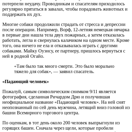
потерпели неудачу. Проводникам и спасателям приходилось
регулярно прятаться в завалах, чтобы порадовать животных и
поддержать их дух.
Многие собаки продолжили страдать от стресса и депрессии
после операции. Например, Ворф, 12-летняя немецкая овчарка
в первые дни нашла тела двух пожарных, а затем отказалась
работать, легла и свернулась калачиком на одном месте. Кроме
того, она ничего не ела и отказывалась играть с другими
собаками. Майку Оуэнсу, ее партнеру, пришлось вернуться с
ней в родной Огайо.
«Там было так много смерти. Это было морально
тяжело для собак», — заявил спасатель.
«Падающий человек»
Пожалуй, самым символическим снимком 9/11 является
фотография, сделанная Ричардом Дрю и получившая
неофициальное название «Падающий человек». На ней снят
неопознанный по сей день мужчина, летящий вниз головой из
башни Всемирного торгового центра.
По оценкам, в тот день около 200 человек выпрыгнули из
горящих башен. Сначала через щели, которые пробили