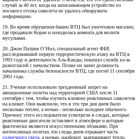
случай за 40 лет, когда на записывающем устройстве из
носового отсека самолета не удалось обнаружить
информацию.
19. Во время обрушения башен ВТЦ был уничтожен магазин,
где продавали Коран и находилась комната для молитв
мусульман.
20. Джон Патрик О’Нил, специальный агент ФБР,
расследовавший первую террористическую атаку на ВТЦ в
1993 году и деятельность Аль-Каиды, покинул службу из-за
разногласий с начальством. Позже он занял должность
начальника службы безопасности ВТЦ, где погиб 11 сентября
2001 года.
21. Ученые использовали трехдневный запрет на
авиационные полеты над территорией США после 11
сентября с тем, чтобы изучить влияние реактивных самолетов
на климат. Они выяснили, что в эти три дня днем было
несколько теплее, а ночью - несколько холоднее обычного.
Причину этого исследователи усмотрели в следах, которые
реактивные двигатели оставляют в атмосфере и которые
фактически являются искусственными облаками. При
интенсивных полетах эти следы днем отражают часть
солнечного света
, а ночью, наоборот, задерживают тепло.