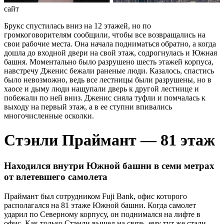
сайт
Брукс спустилась вниз на 12 этажей, но по
громкоговорителям сообщили, чтобы все возвращались на
свои рабочие места. Она начала подниматься обратно, а когда
дошла до входной двери на свой этаж, содрогнулась и Южная
башня. Моментально было разрушено шесть этажей корпуса,
навстречу Дженис бежали раненые люди. Казалось, спастись
было невозможно, ведь все лестницы были разрушены, но в
хаосе и дыму люди нащупали дверь к другой лестнице и
побежали по ней вниз. Дженис сняла туфли и помчалась к
выходу на первый этаж, а в ее ступни впивались
многочисленные осколки.
Стэнли Праймант — 81 этаж
Находился внутри Южной башни в семи метрах
от влетевшего самолета
Праймант был сотрудником Fuji Bank, офис которого
располагался на 81 этаже Южной башни. Когда самолет
ударил по Северному корпусу, он поднимался на лифте в
офис. Как только Стэнли вышел на связь, ему тут же стали