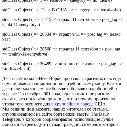
stdClass Object ( => 1 => Разное => category => no_theme)
stdClass Object ( => 12 => В США => category => novosti-ssha)
stdClass Object ( => 15215 => теракт 11 сентября => post_tag =>
terakt-11-sentyabrya)
stdClass Object ( => 20534 => теракт 9/11 => post_tag => terakt-
911)
stdClass Object ( => 20560 => теракты 11 сентября => post_tag
=> terakty-11-sentyabrya)
stdClass Object ( => 26489 => истории из жизни => post_tag =>
istorii-iz-zhizni)
Десять лет назад в Нью-Йорке произошла трагедия, навсегда
изменившая жизнь миллионов людей по всему миру. Все эти
десять лет мы узнаем все больше и больше подробностей о
теракте 11 сентября 2001 года, однако никто не рискнет
сказать, что стало ясно до конца, что и почему произошло
утром того осеннего дня в
крупнейшем городе
США.
Мы решили познакомить наших читателей со статьей,
опубликованной на сайте британской газеты The Daily
Telegraph, в которой собраны факты позволяющие лучше
понять и острее ощутить ужас трагедии, символом которой