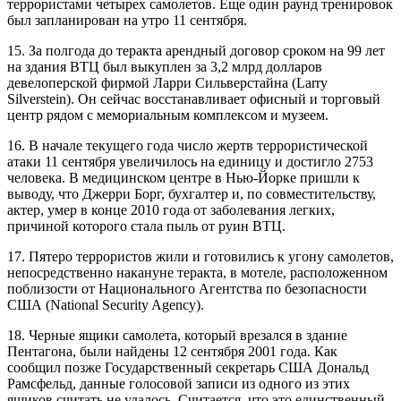
террористами четырех самолетов. Еще один раунд тренировок
был запланирован на утро 11 сентября.
15. За полгода до теракта арендный договор сроком на 99 лет
на здания ВТЦ был выкуплен за 3,2 млрд долларов
девелоперской фирмой Ларри Сильверстайна (Larry
Silverstein). Он сейчас восстанавливает офисный и торговый
центр рядом с мемориальным комплексом и музеем.
16. В начале текущего года число жертв террористической
атаки 11 сентября увеличилось на единицу и достигло 2753
человека. В медицинском центре в Нью-Йорке пришли к
выводу, что Джерри Борг, бухгалтер и, по совместительству,
актер, умер в конце 2010 года от заболевания легких,
причиной которого стала пыль от руин ВТЦ.
17. Пятеро террористов жили и готовились к угону самолетов,
непосредственно накануне теракта, в мотеле, расположенном
поблизости от Национального Агентства по безопасности
США (National Security Agency).
18. Черные ящики самолета, который врезался в здание
Пентагона, были найдены 12 сентября 2001 года. Как
сообщил позже Государственный секретарь США Дональд
Рамсфельд, данные голосовой записи из одного из этих
ящиков считать не удалось. Считается, что это единственный