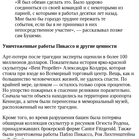
«Я был обязан сделать это. Было здорово
соединиться со своей командой и с некоторыми из
парней, с которыми я работал десятки лет назад.
Мне было бы гораздо труднее пережить те
события, если бы я не принимал в них
непосредственное участие», — рассказывал позже
сам Бушеми.
Уничтоженные работы Пикассо и другие ценности
Арт-потери после трагедии эксперты оценили в более 100
миллионов долларов. Показательна история ярко-красной
скульптуры «Bent Propeller» Александра Колдера, которая
стояла при входе во Всемирный торговый центр. Вещь, как и
большинство человеческих жизней, не удалось спасти. По
крайней мере, целиком — осталось только сорок процентов.
Но упорство пожарных в спасении реликвии поразительно.
Сначала части объекта находились на территории аэропорта
Кеннеди, а затем были перенесены в мемориальный музей,
расположенный на месте трагедии.
Кроме того, во время разрушения башен была потеряна
обширная коллекция скульптур и рисунков Огюста Родена,
принадлежавших брокерской фирме Cantor Fitzgerald. Также
были уничтожены работы Пабло Пикассо, Роя Лихтенштейна