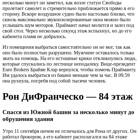
несколько минут он заметил, как возле статуи Свободы
пролетает самолет и стремительно приближается прямо в его
сторону. Вскоре воздушное судно было настолько близко, что
сквозь максимально звукоизолированные окна можно было
услышать шум моторов. Праймант начал молится и залез под
свой стол. Через несколько секунд этаж вспыхнул, но до его
кабинета пламя не добралось.
Из помещения выбраться самостоятельно он не мог, так как
оно было полностью разрушено. Мужчине оставалось только
звать на помощь. На его истошные крики откликнулись люди,
которые спускались по лестнице неподалеку. Вице-президент
Euro Brokers Брайян Клар вернулся, чтобы помочь Прайманту.
Им удалось выбраться из башни меньше чем за час. В 09.59
она рухнула, погребя под собой тысячи человек.
Рон ДиФранческо — 84 этаж
Спасся из Южной башни за несколько минут до
обрушения здания
Утро 11 сентября ничем не отличалось для Рона от других. Он
работал брокером, а его кабинет располагался на 84 этаже