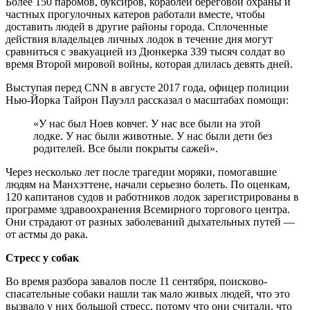
Более 150 паромов, буксиров, кораблей береговой охраны и
частных прогулочных катеров работали вместе, чтобы
доставить людей в другие районы города. Сплоченные
действия владельцев личных лодок в течение дня могут
сравниться с эвакуацией из Дюнкерка 339 тысяч солдат во
время Второй мировой войны, которая длилась девять дней.
Выступая перед CNN в августе 2017 года, офицер полиции
Нью-Йорка Тайрон Пауэлл рассказал о масштабах помощи:
«У нас был Ноев ковчег. У нас все были на этой
лодке. У нас были животные. У нас были дети без
родителей. Все были покрыты сажей».
Через несколько лет после трагедии моряки, помогавшие
людям на Манхэттене, начали серьезно болеть. По оценкам,
120 капитанов судов и работников лодок зарегистрированы в
программе здравоохранения Всемирного торгового центра.
Они страдают от разных заболеваний дыхательных путей —
от астмы до рака.
Стресс у собак
Во время разбора завалов после 11 сентября, поисково-
спасательные собаки нашли так мало живых людей, что это
вызвало у них большой стресс, потому что они считали, что