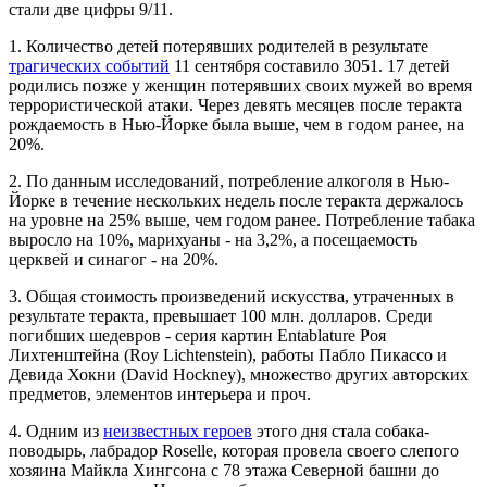
стали две цифры 9/11.
1. Количество детей потерявших родителей в результате
трагических событий
11 сентября составило 3051. 17 детей
родились позже у женщин потерявших своих мужей во время
террористической атаки. Через девять месяцев после теракта
рождаемость в Нью-Йорке была выше, чем в годом ранее, на
20%.
2. По данным исследований, потребление алкоголя в Нью-
Йорке в течение нескольких недель после теракта держалось
на уровне на 25% выше, чем годом ранее. Потребление табака
выросло на 10%, марихуаны - на 3,2%, а посещаемость
церквей и синагог - на 20%.
3. Общая стоимость произведений искусства, утраченных в
результате теракта, превышает 100 млн. долларов. Среди
погибших шедевров - серия картин Entablature Роя
Лихтенштейна (Roy Lichtenstein), работы Пабло Пикассо и
Девида Хокни (David Hockney), множество других авторских
предметов, элементов интерьера и проч.
4. Одним из
неизвестных героев
этого дня стала собака-
поводырь, лабрадор Roselle, которая провела своего слепого
хозяина Майкла Хингсона с 78 этажа Северной башни до