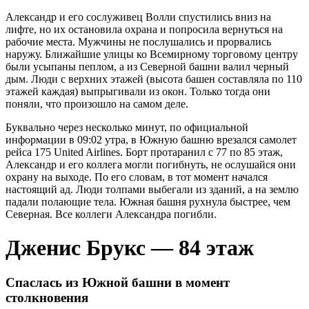
Александр и его сослуживец Волли спустились вниз на
лифте, но их остановила охрана и попросила вернуться на
рабочие места. Мужчины не послушались и прорвались
наружу. Ближайшие улицы ко Всемирному торговому центру
были усыпаны пеплом, а из Северной башни валил черный
дым. Люди с верхних этажей (высота башен составляла по 110
этажей каждая) выпрыгивали из окон. Только тогда они
поняли, что произошло на самом деле.
Буквально через несколько минут, по официальной
информации в 09:02 утра, в Южную башню врезался самолет
рейса 175 United Airlines. Борт протаранил с 77 по 85 этаж,
Александр и его коллега могли погибнуть, не ослушайся они
охрану на выходе. По его словам, в тот момент начался
настоящий ад. Люди толпами выбегали из зданий, а на землю
падали полающие тела. Южная башня рухнула быстрее, чем
Северная. Все коллеги Александра погибли.
Дженис Брукс — 84 этаж
Спаслась из Южной башни в момент
столкновения