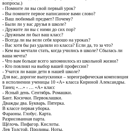
вопросы.)
- Помните ли вы свой первый урок?
- Вы помните первое написанное вами слово?
- Ваш любимый предмет? Почему?
- Были ли у вас друзья в школе?
- Дружите ли вы с ними до сих пор?
- Дружным ли был ваш класс?
- Всегда ли вы вели себя хорошо на уроках?
- Вас хотя бы раз удаляли из класса? Если да, то за что?
- Кем вы мечтали стать, когда учились в школе? Сбылась ли
ваша мечта?
- Что вам больше всего запомнилось из школьной жизни?
- Кто повлиял на выбор вашей профессии?
- Учатся ли ваши дети в нашей школе?
Для вас, дорогие выпускники – хореографическая композиция
в исполнении ученицы 10 «А» класса Кириной Александры.
Танец «…» - … «А» класс
- Ясный день. Сентябрь. Ромашки.
Бант. Косички. Первоклашки.
Дважды два. Букварь. Пятерка.
В классе первая уборка.
Фараоны. Глобус. Карта.
Разрисованная парта.
Щёлочь. Пифагор. Кислоты.
Лев Толстой. Проливы. Ноты.