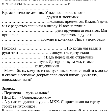
мечтали стать …………………………. и
………………………………
Время летело незаметно. У нас появилось много
…………………………… друзей и любимых
…………………………… школьных предметов. Каждый день
мы с радостью спешили в школу. И вот наступил
…………………………………. день вручения аттестатов. Мы
пришли с …………………………. трепетом в душе и
……………………….. дрожью в коленках. Лица у всех были
…………………..
Походка ………………………………. Но когда мы взяли в
руки этот …………………… документ, сразу стали
…………………………..! Ведь перед нами открылись
……………………… пути. Да здравствуем мы, самые
…………………… Выпускники!!!
- Может быть, кому-то из выпускников хочется выйти к доске
и сказать несколько добрых слов своей школе, учителям,
одноклассникам?
…
Звонок.
- Перемена… музыкальная!
ПЕСНЯ – «Одноклассники»
- А у нас следующий урок - МХК. Я приглашаю на сцену
троих выпускников.
В наш век, век космоса и высоких технологий, мы, к счастью,