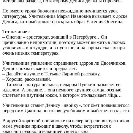
материалы раздела, по которому Дениса должны спросить.
Но вместо урока биологии неожиданно начинается урок
литературы. Учительница Марья Ивановна вызывает к доске
Дениса, который должен раскрыть образ Евгения Онегина.
Тот начинает:
– Онегин – аристократ, живший в Петербурге…Он
чрезвычайно неприхотлив, поэтому может выжить в любых
условиях – и в тундре, и в пустыне, и на горных скалах при
очень низких температурах.
Учительница удивленно спрашивает, здоров ли Двоечников.
Денис спохватывается и предлагает:
– Давайте я лучше о Татьяне Лариной расскажу.
– Хорошо, рассказывай.
– Татьяна – натура цельная, недаром Пушкин называет ее
идеалом. А внешне… она немного крупнее самца, осенью
сплетает из паутины кокон, в котором откладывает яйца…
Учительница ставит Денису «двойку», тот бьет появившегося
перед ним Джинна по голове учебником и выбегает из класса.
В другой короткой постановке на вечер встречи выпускников
мама ученика приходит в школу, чтобы встретиться с
классной руководительницей своего сына.