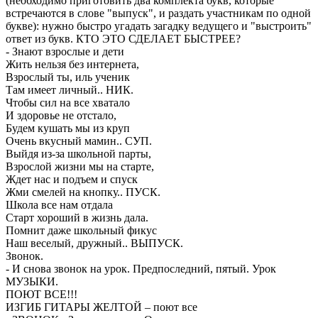
(необходимо приготовить два комплекта букв, которые
встречаются в слове "выпуск", и раздать участникам по одной
букве): нужно быстро угадать загадку ведущего и "выстроить"
ответ из букв. КТО ЭТО СДЕЛАЕТ БЫСТРЕЕ?
- Знают взрослые и дети
Жить нельзя без интернета,
Взрослый ты, иль ученик
Там имеет личный.. НИК.
Чтобы сил на все хватало
И здоровье не отстало,
Будем кушать мы из круп
Очень вкусный мамин.. СУП.
Выйдя из-за школьной парты,
Взрослой жизни мы на старте,
Ждет нас и подъем и спуск
Жми смелей на кнопку.. ПУСК.
Школа все нам отдала
Старт хороший в жизнь дала.
Помнит даже школьный фикус
Наш веселый, дружный.. ВЫПУСК.
Звонок.
- И снова звонок на урок. Предпоследний, пятый. Урок
МУЗЫКИ.
ПОЮТ ВСЕ!!!
ИЗГИБ ГИТАРЫ ЖЕЛТОЙ – поют все