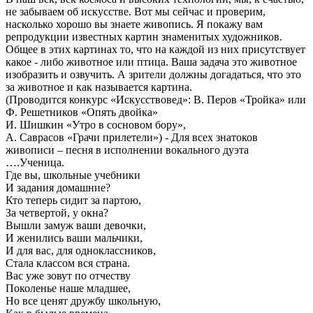
не забываем об искусстве. Вот мы сейчас и проверим,
насколько хорошо вы знаете живопись. Я покажу вам
репродукции известных картин знаменитых художников.
Общее в этих картинах то, что на каждой из них присутствует
какое - либо животное или птица. Ваша задача это животное
изобразить и озвучить. А зрители должны догадаться, что это
за животное и как называется картина.
(Проводится конкурс «Искусствовед»: В. Перов «Тройка» или
Ф. Решетников «Опять двойка»
И. Шишкин «Утро в сосновом бору»,
А. Саврасов «Грачи прилетели») - Для всех знатоков
живописи – песня в исполнении вокального дуэта
….Ученица.
Где вы, школьные учебники
И задания домашние?
Кто теперь сидит за партою,
За четвертой, у окна?
Вышли замуж ваши девочки,
И женились ваши мальчики,
И для вас, для одноклассников,
Стала классом вся страна.
Вас уже зовут по отчеству
Поколенье наше младшее,
Но все ценят дружбу школьную,