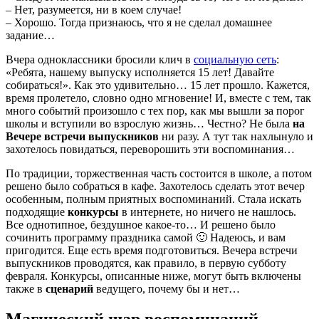
– Нет, разумеется, ни в коем случае!
– Хорошо. Тогда признаюсь, что я не сделал домашнее
задание…
Вчера одноклассники бросили клич в
социальную сеть
:
«Ребята, нашему выпуску исполняется 15 лет! Давайте
собираться!». Как это удивительно… 15 лет прошло. Кажется,
время пролетело, словно одно мгновение! И, вместе с тем, так
много событий произошло с тех пор, как мы вышли за порог
школы и вступили во взрослую жизнь… Честно? Не была
на
Вечере встречи выпускников
ни разу. А тут так нахлынуло и
захотелось повидаться, переворошить эти воспоминания…
По традиции, торжественная часть состоится в школе, а потом
решено было собраться в кафе. Захотелось сделать этот вечер
особенным, полным приятных воспоминаний. Стала искать
подходящие
конкурсы
в интернете, но ничего не нашлось.
Все однотипное, бездушное какое-то… И решено было
сочинить программу праздника самой 🙂 Надеюсь, и вам
пригодится. Еще есть время подготовиться. Вечера встречи
выпускников проводятся, как правило, в первую субботу
февраля. Конкурсы, описанные ниже, могут быть включены
также в
сценарий
ведущего, почему бы и нет…
Магический шар воспоминаний