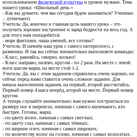
использованием
физической культуры
и уроков музыки. Тема
нашего урока: «Школьный день »
- Как вы думаете, чем мы сегодня будем заниматься? Ученики:
…(отвечают)
Учитель: Да, конечно и главная цель нашего урока – это
получить хорошее настроение и заряд бодрости на весь год. А
для этого нам понадобится:
- море фантазии, чаша умений, все готовы?
Учитель: И начнём наш урок с самого интересного, с
разминки. И так вы сейчас внимательно выполняете команды:
- Класс, равняйсь, смирно, вольно!
- Класс направо, налево, кругом - по 2 раза. На месте с левой
ноги шагом марш, на месте стой 1-2.
Учитель: Да, вы с этим заданием справились очень хорошо, но
сейчас перед вами ставится очень сложное задание. Для
начала выполнения задания, на первый, второй рассчитайсь.
Первый номер 4 шага вперёд, второй на месте. Первый номер
кругом.
А теперь слушайте внимательно: вам нужно построиться по
размеру ног в шеренгах, начиная с самого маленького, кто
быстрее. Готовы, марш.
- по цвету волос, начиная с самых светлых;
- по цвету глаз, начиная с самых тёмных;
- по ширине плеч, начиная с самых широких;
- по количеству волос на голове, начиная с самых волосатых.