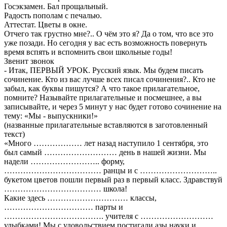
Госэкзамен. Бал прощальный.
Радость пополам с печалью.
Аттестат. Цветы в окне.
Отчего так грустно мне?.. О чём это я? Да о том, что все это
уже позади. Но сегодня у вас есть возможность повернуть
время вспять и вспомнить свои школьные годы!
Звенит звонок
- Итак, ПЕРВЫЙ УРОК. Русский язык. Мы будем писать
сочинение. Кто из вас лучше всех писал сочинения?.. Кто не
забыл, как буквы пишутся? А что такое прилагательное,
помните? Называйте прилагательные и посмешнее, а вы
записывайте, и через 5 минут у нас будет готово сочинение на
тему: «Мы - выпускники!»
(названные прилагательные вставляются в заготовленный
текст)
«Много ……………… лет назад наступило 1 сентября, это
был самый ……………………… день в нашей жизни. Мы
надели …………………….. форму,
……………………………… ранцы и с ………………………..
букетом цветов пошли первый раз в первый класс. Здравствуй
……………………………… школа!
Какие здесь ………………………… классы,
…………………………… парты и
………………………………. учителя с ………………………
улыбками! Мы с удовольствием постигали азы науки и