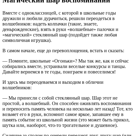
Вместе с одноклассницей, с которой в школьные годы
дружили и любили дурачиться, решили переодеться в
волшебников: надеть колпачки (такие, знаете,
деньрожденские), взять в руки «волшебные» палочки и
«магический» стеклянный шар (подойдет также любая
символичная игрушка).
В самом начале, еще до перевоплощения, встать и сказать:
— Помните, школьные «Огоньки»? Мы так же, как и сейчас
собирались вместе, устраивали веселые конкурсы и танцы.
Давайте вернемся в те годы, поиграем и повеселимся!
И здесь мы переодеваемся и выходим в обличии
волшебников:
— Мы принесли с собой стеклянный шар. Шар этот не
простой, а волшебный. Он способен оживлять воспоминания
и переносить память человека на несколько лет назад! Тот, кто
возьмет его в руки, вспомнит самое яркое, запавшее ему в
память событие из школьной жизни (это может быть прикол,
шутка или, наоборот, что-то трогательное и душевное).
Сидящие за столом по очереди передают друг другу шар (или