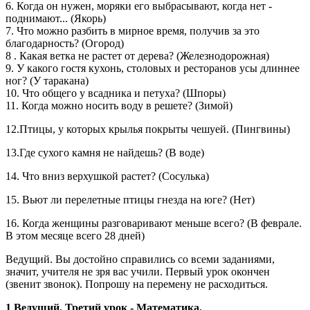
6. Когда он нужен, моряки его выбрасывают, когда нет -
поднимают... (Якорь)
7. Что можно разбить в мирное время, получив за это
благодарность? (Огород)
8 . Какая ветка не растет от дерева? (Железнодорожная)
9. У какого гостя кухонь, столовых и ресторанов усы длиннее
ног? (У таракана)
10. Что общего у всадника и петуха? (Шпоры)
11. Когда можно носить воду в решете? (Зимой)
12.Птицы, у которых крылья покрыты чешуей. (Пингвины)
13.Где сухого камня не найдешь? (В воде)
14. Что вниз верхушкой растет? (Сосулька)
15. Вьют ли перелетные птицы гнезда на юге? (Нет)
16. Когда женщины разговаривают меньше всего? (В феврале.
В этом месяце всего 28 дней)
Ведущий. Вы достойно справились со всеми заданиями,
значит, учителя не зря вас учили. Первый урок окончен
(звенит звонок). Попрошу на перемену не расходиться.
1 Ведущий.
Третий урок - Математика.