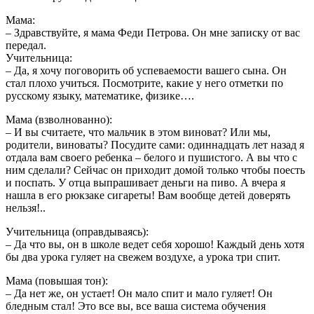
Мама:
– Здравствуйте, я мама Феди Петрова. Он мне записку от вас
передал.
Учительница:
– Да, я хочу поговорить об успеваемости вашего сына. Он
стал плохо учиться. Посмотрите, какие у него отметки по
русскому языку, математике, физике….
Мама (взволнованно):
– И вы считаете, что мальчик в этом виноват? Или мы,
родители, виноваты? Посудите сами: одиннадцать лет назад я
отдала вам своего ребенка – белого и пушистого. А вы что с
ним сделали? Сейчас он приходит домой только чтобы поесть
и поспать. У отца выпрашивает деньги на пиво. А вчера я
нашла в его рюкзаке сигареты! Вам вообще детей доверять
нельзя!..
Учительница (оправдываясь):
– Да что вы, он в школе ведет себя хорошо! Каждый день хотя
бы два урока гуляет на свежем воздухе, а урока три спит.
Мама (повышая тон):
– Да нет же, он устает! Он мало спит и мало гуляет! Он
бледным стал! Это все вы, все ваша система обучения