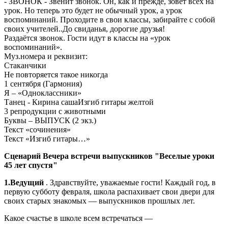
- ЗВОНОК - Звенит звонок. Он, как и прежде, зовет всех на
урок. Но теперь это будет не обычный урок, а урок
воспоминаний. Проходите в свои классы, забирайте с собой
своих учителей..До свиданья, дорогие друзья!
Раздаётся звонок. Гости идут в классы на «урок
воспоминаний».
Муз.номера и реквизит:
Стаканчики
Не повторяется такое никогда
1 сентября (Гармония)
Я – «Одноклассники»
Танец - Кирина сашаИзгиб гитары желтой
3 репродукции с животными
Буквы – ВЫПУСК (2 экз.)
Текст «сочинения»
Текст «Изгиб гитары…»
Сценарий Вечера встречи выпускников "Веселые уроки
45 лет спустя"
1.Ведущий
. Здравствуйте, уважаемые гости! Каждый год, в
первую субботу февраля, школа распахивает свои двери для
своих старых знакомых — выпускников прошлых лет.
Какое счастье в школе всем встречаться —