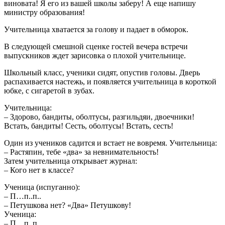
виновата! Я его из вашей школы заберу! А еще напишу
министру образования!
Учительница хватается за голову и падает в обморок.
В следующей смешной сценке гостей вечера встречи
выпускников ждет зарисовка о плохой учительнице.
Школьный класс, ученики сидят, опустив головы. Дверь
распахивается настежь, и появляется учительница в короткой
юбке, с сигаретой в зубах.
Учительница:
– Здорово, бандиты, оболтусы, разгильдяи, двоечники!
Встать, бандиты! Сесть, оболтусы! Встать, сесть!
Один из учеников садится и встает не вовремя. Учительница:
– Растяпин, тебе «два» за невнимательность!
Затем учительница открывает журнал:
– Кого нет в классе?
Ученица (испуганно):
– П…п..п..
– Петушкова нет? «Два» Петушкову!
Ученица:
– П…п..п..