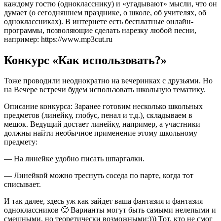
каждому гостю (однокласснику) и «угадывают» мысли, что он
думает (о сегодняшнем празднике, о школе, об учителях, об
одноклассниках). В интернете есть бесплатные онлайн-
программы, позволяющие сделать нарезку любой песни,
например: https://www.mp3cut.ru
Конкурс «Как использовать?»
Тоже проводили неоднократно на вечеринках с друзьями. Но
на Вечере встречи будем использовать школьную тематику.
Описание конкурса: Заранее готовим несколько школьных
предметов (линейку, глобус, пенал и т.д.), складываем в
мешок. Ведущий достает линейку, например, а участники
должны найти необычное применение этому школьному
предмету:
— На линейке удобно писать шпаргалки.
— Линейкой можно треснуть соседа по парте, когда тот
списывает.
И так далее, здесь уж как зайдет ваша фантазия и фантазия
одноклассников 🙂 Варианты могут быть самыми нелепыми и
смешными, но теоретически возможными:))) Тот, кто не смог