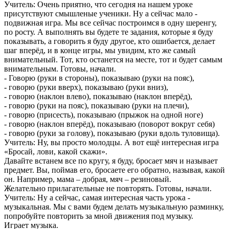
Учитель: Очень приятно, что сегодня на нашем уроке
присутствуют смышленые ученики. Ну а сейчас мало -
подвижная игра. Мы все сейчас построимся в одну шеренгу,
по росту. А выполнять вы будете те задания, которые я буду
показывать, а говорить я буду другое, кто ошибается, делает
шаг вперёд, и в конце игры, мы увидим, кто же самый
внимательный. Тот, кто останется на месте, тот и будет самым
внимательным. Готовы, начали.
- Говорю (руки в стороны), показываю (руки на пояс),
- говорю (руки вверх), показываю (руки вниз),
- говорю (наклон влево), показываю (наклон вперёд),
- говорю (руки на пояс), показываю (руки на плечи),
- говорю (присесть), показываю (прыжок на одной ноге)
- говорю (наклон вперёд), показываю (поворот вокруг себя)
- говорю (руки за голову), показываю (руки вдоль туловища).
Учитель: Ну, вы просто молодцы. А вот ещё интересная игра
«Бросай, лови, какой скажи».
Давайте встанем все по кругу, я буду, бросает мяч и называет
предмет. Вы, поймав его, бросаете его обратно, называя, какой
он. Например, мама – добрая, мяч – резиновый.
Желательно прилагательные не повторять. Готовы, начали.
Учитель: Ну а сейчас, самая интересная часть урока -
музыкальная. Мы с вами будем делать музыкальную разминку,
попробуйте повторить за мной движения под музыку.
Играет музыка.