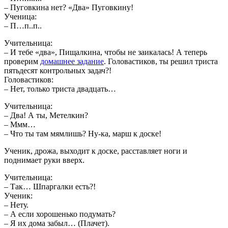
– Пуговкина нет? «Два» Пуговкину!
Ученица:
– П…п..п..
Учительница:
– И тебе «два», Пищалкина, чтобы не заикалась! А теперь
проверим
домашнее задание
. Головастиков, ты решил триста
пятьдесят контрольных задач?!
Головастиков:
– Нет, только триста двадцать…
Учительница:
– Два! А ты, Метелкин?
– Ммм…
– Что ты там мямлишь? Ну-ка, марш к доске!
Ученик, дрожа, выходит к доске, расставляет ноги и
поднимает руки вверх.
Учительница:
– Так… Шпаргалки есть?!
Ученик:
– Нету.
– А если хорошенько подумать?
– Я их дома забыл… (Плачет).