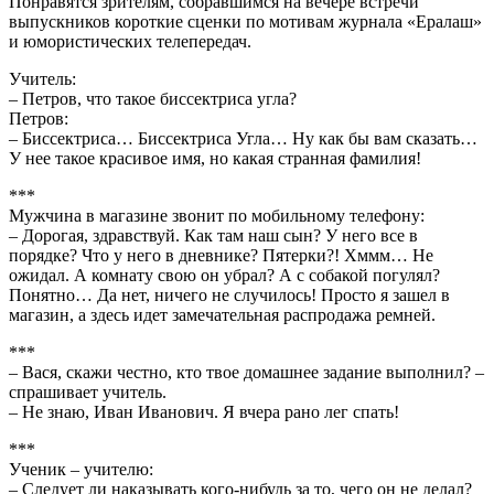
Понравятся зрителям, собравшимся на вечере встречи
выпускников короткие сценки по мотивам журнала «Ералаш»
и юмористических телепередач.
Учитель:
– Петров, что такое биссектриса угла?
Петров:
– Биссектриса… Биссектриса Угла… Ну как бы вам сказать…
У нее такое красивое имя, но какая странная фамилия!
***
Мужчина в магазине звонит по мобильному телефону:
– Дорогая, здравствуй. Как там наш сын? У него все в
порядке? Что у него в дневнике? Пятерки?! Хммм… Не
ожидал. А комнату свою он убрал? А с собакой погулял?
Понятно… Да нет, ничего не случилось! Просто я зашел в
магазин, а здесь идет замечательная распродажа ремней.
***
– Вася, скажи честно, кто твое домашнее задание выполнил? –
спрашивает учитель.
– Не знаю, Иван Иванович. Я вчера рано лег спать!
***
Ученик – учителю:
– Следует ли наказывать кого-нибудь за то, чего он не делал?