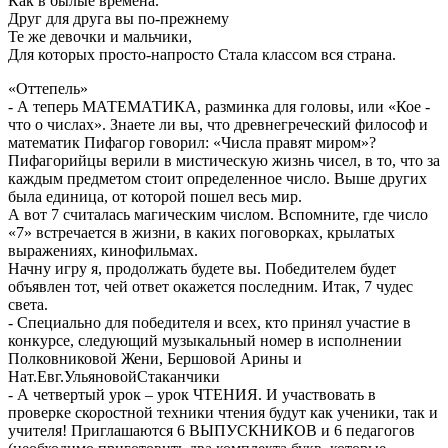
Как в былые времена.
Друг для друга вы по-прежнему
Те же девочки и мальчики,
Для которых просто-напросто Стала классом вся страна.
«Оттепель»
- А теперь МАТЕМАТИКА, разминка для головы, или «Кое -
что о числах». Знаете ли вы, что древнегреческий философ и
математик Пифагор говорил: «Числа правят миром»?
Пифагорийцы верили в мистическую жизнь чисел, в то, что за
каждым предметом стоит определенное число. Выше других
была единица, от которой пошел весь мир.
А вот 7 считалась магическим числом. Вспомните, где число
«7» встречается в жизни, в каких поговорках, крылатых
выражениях, кинофильмах.
Начну игру я, продолжать будете вы. Победителем будет
объявлен тот, чей ответ окажется последним. Итак, 7 чудес
света.
- Специально для победителя и всех, кто принял участие в
конкурсе, следующий музыкальный номер в исполнении
Полковниковой Жени, Бершовой Арины и
Нат.Евг.УльяновойСтаканчики
- А четвертый урок – урок ЧТЕНИЯ. И участвовать в
проверке скоростной техники чтения будут как ученики, так и
учителя! Приглашаются 6 ВЫПУСКНИКОВ и 6 педагогов