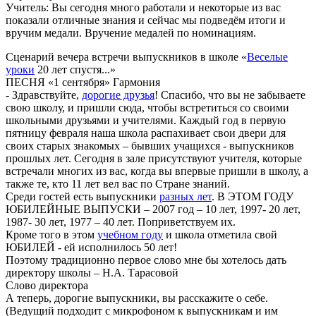
Учитель: Вы сегодня много работали и некоторые из вас
показали отличные знания и сейчас мы подведём итоги и
вручим медали. Вручение медалей по номинациям.
Сценарий вечера встречи выпускников в школе «
Веселые
уроки
20 лет спустя...»
ПЕСНЯ «1 сентября» Гармония
- Здравствуйте,
дорогие друзья
! Спасибо, что вы не забываете
свою школу, и пришли сюда, чтобы встретиться со своими
школьными друзьями и учителями. Каждый год в первую
пятницу февраля наша школа распахивает свои двери для
своих старых знакомых – бывших учащихся - выпускников
прошлых лет. Сегодня в зале присутствуют учителя, которые
встречали многих из вас, когда вы впервые пришли в школу, а
также те, кто 11 лет вел вас по Стране знаний.
Среди гостей есть выпускники
разных лет
. В ЭТОМ ГОДУ
ЮБИЛЕЙНЫЕ ВЫПУСКИ – 2007 год – 10 лет, 1997- 20 лет,
1987- 30 лет, 1977 – 40 лет. Поприветствуем их.
Кроме того в этом
учебном году
и школа отметила свой
ЮБИЛЕЙ - ей исполнилось 50 лет!
Поэтому традиционно первое слово мне бы хотелось дать
директору школы – Н.А. Тарасовой
Слово директора
А теперь, дорогие выпускники, вы расскажите о себе.
(Ведущий подходит с микрофоном к выпускникам и им