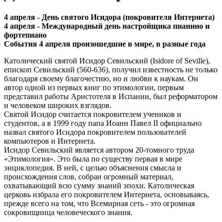
4 апреля - День святого Исидора (покровителя Интернета)
4 апреля - Международный день настройщика пианино и
фортепиано
События 4 апреля произошедшие в мире, в разные года
Католический святой Исидор Севильский (Isidore of Seville),
епископ Севильский (560-636), получил известность не только
благодаря своему благочестию, но и любви к наукам. Он
автор одной из первых книг по этимологии, первым
представил работы Аристотеля в Испании, был реформатором
и человеком широких взглядов.
Святой Исидор считается покровителем учеников и
студентов, а в 1999 году папа Иоанн Павел II официально
назвал святого Исидора покровителем пользователей
компьютеров и Интернета.
Исидор Севильский является автором 20-томного труда
«Этимология». Это была по существу первая в мире
энциклопедия. В ней, с целью объяснения смысла и
происхождения слов, собран огромный материал,
охватывающий всю сумму знаний эпохи. Католическая
церковь избрала его покровителем Интернета, основываясь,
прежде всего на том, что Всемирная сеть - это огромная
сокровищница человеческого знания.