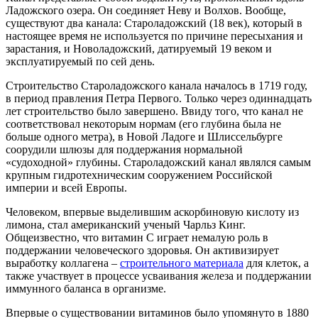
Ладожского озера. Он соединяет Неву и Волхов. Вообще,
существуют два канала: Староладожский (18 век), который в
настоящее время не используется по причине пересыхания и
зарастания, и Новоладожский, датируемый 19 веком и
эксплуатируемый по сей день.
Строительство Староладожского канала началось в 1719 году,
в период правления Петра Первого. Только через одиннадцать
лет строительство было завершено. Ввиду того, что канал не
соответствовал некоторым нормам (его глубина была не
больше одного метра), в Новой Ладоге и Шлиссельбурге
соорудили шлюзы для поддержания нормальной
«судоходной» глубины. Староладожский канал являлся самым
крупным гидротехническим сооружением Российской
империи и всей Европы.
Человеком, впервые выделившим аскорбиновую кислоту из
лимона, стал американский ученый Чарльз Кинг.
Общеизвестно, что витамин С играет немалую роль в
поддержании человеческого здоровья. Он активизирует
выработку коллагена –
строительного материала
для клеток, а
также участвует в процессе усваивания железа и поддержании
иммунного баланса в организме.
Впервые о существовании витаминов было упомянуто в 1880