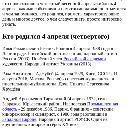
что происходило в четвертый весенний апрельскийдень 4
апреля , какими событиями и памятными датами он отметился
и чем запомнился, кто родился, приметы характеризующие
день и многое другое, о чем следует знать, просто интересно
узнать.
Кто родился 4 апреля (четвертого)
Илья Рахмиэлевич Резник. Родился 4 апреля 1938 года в
Ленинграде. Российский поэт-песенник, народный артист
России (2003). Почётный член
Российской академии
художеств. Народный артист Украины (2013)
Рада Никитична Аджубей (4 апреля 1929, Киев, СССР - 11
августа 2016, Москва, Россия) - советская журналистка и
писательница-публицистка. Дочь Никиты Сергеевича
Хрущёва
Андрей Арсеньевич Тарковский (4 апреля 1932, село
Завражье, Юрьевецкий район, Ивановская
Промышленная
область
- 29 декабря 1986, Париж, Франция) - советский
кинорежиссёр и сценарист, c 1980 года работавший в
Западной Европе
. Народный артист РСФСР. Один из
крупнейших кинорежиссёров XX века