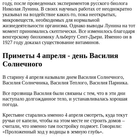
году, после проведенных экспериментов русского биолога
Николая Лунина. В своих научных работах от неоднократно
указывал на воздействие каких-то, пока неоткрытых,
микровеществ, необходимых для нормальной
жизнедеятельности организма. Однако выводы Лунина на тот
момент принимались скептически. Все изменилось благодаря
венгерскому биохимику Альберту Сент-Дьери. Именно он в
1927 году доказал существование витаминов.
Приметы 4 апреля - день Василия
Солнечного
В старину 4 апреля называли днем Василия Солнечного,
Василия Солнечника, Василия Теплого, Василия Парника.
Все прозвища Василия были связаны с тем, что в эти дни
наступало долгожданное тело, и устанавливалась хорошая
погода.
Крестьяне старались именно 4 апреля смотреть, куда текут
ручьи от капели, чтобы на этом месте не строить домов –
считали, что именно там постройку подмоет. Говорили:
«Проложенный ход у водицы в земную глубь».