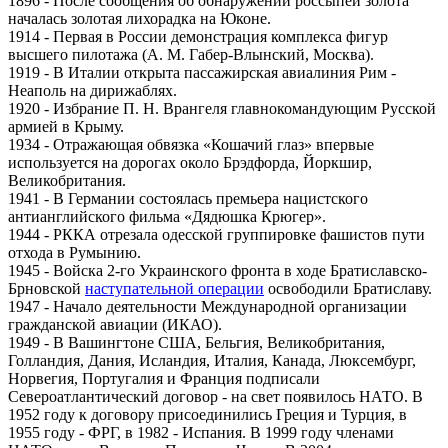
1896 - После сообщения об обнаружении россыпей золота
началась золотая лихорадка на Юконе.
1914 - Первая в России демонстрация комплекса фигур
высшего пилотажа (А. М. Габер-Влынский, Москва).
1919 - В Италии открыта пассажирская авиалиния Рим -
Неаполь на дирижаблях.
1920 - Избрание П. Н. Врангеля главнокомандующим Русской
армией в Крыму.
1934 - Отражающая обвязка «Кошачий глаз» впервые
используется на дорогах около Брэдфорда, Йоркшир,
Великобритания.
1941 - В Германии состоялась премьера нацистского
антианглийского фильма «Дядюшка Крюгер».
1944 - РККА отрезала одесской группировке фашистов пути
отхода в Румынию.
1945 - Войска 2-го Украинского фронта в ходе Братиславско-
Брновской
наступательной операции
освободили Братиславу.
1947 - Начало деятельности Международной организации
гражданской авиации (ИКАО).
1949 - В Вашингтоне США, Бельгия, Великобритания,
Голландия, Дания, Исландия, Италия, Канада, Люксембург,
Норвегия, Португалия и Франция подписали
Североатлантический договор - на свет появилось НАТО. В
1952 году к договору присоединились Греция и Турция, в
1955 году - ФРГ, в 1982 - Испания. В 1999 году членами