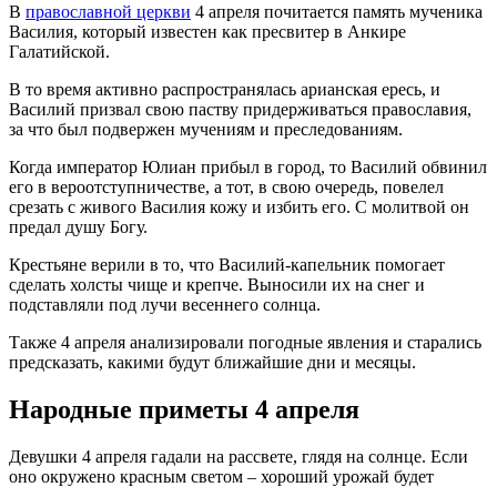
В
православной церкви
4 апреля почитается память мученика
Василия, который известен как пресвитер в Анкире
Галатийской.
В то время активно распространялась арианская ересь, и
Василий призвал свою паству придерживаться православия,
за что был подвержен мучениям и преследованиям.
Когда император Юлиан прибыл в город, то Василий обвинил
его в вероотступничестве, а тот, в свою очередь, повелел
срезать с живого Василия кожу и избить его. С молитвой он
предал душу Богу.
Крестьяне верили в то, что Василий-капельник помогает
сделать холсты чище и крепче. Выносили их на снег и
подставляли под лучи весеннего солнца.
Также 4 апреля анализировали погодные явления и старались
предсказать, какими будут ближайшие дни и месяцы.
Народные приметы 4 апреля
Девушки 4 апреля гадали на рассвете, глядя на солнце. Если
оно окружено красным светом – хороший урожай будет