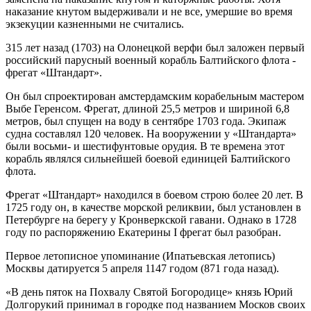
наказание кнутом выдерживали и не все, умершие во время
экзекуции казненными не считались.
315 лет назад (1703) на Олонецкой верфи был заложен первый
российский парусный военный корабль Балтийского флота -
фрегат «Штандарт».
Он был спроектирован амстердамским корабельным мастером
Выбе Геренсом. Фрегат, длиной 25,5 метров и шириной 6,8
метров, был спущен на воду в сентябре 1703 года. Экипаж
судна составлял 120 человек. На вооружении у «Штандарта»
были восьми- и шестифунтовые орудия. В те времена этот
корабль являлся сильнейшей боевой единицей Балтийского
флота.
Фрегат «Штандарт» находился в боевом строю более 20 лет. В
1725 году он, в качестве морской реликвии, был установлен в
Петербурге на берегу у Кронверкской гавани. Однако в 1728
году по распоряжению Екатерины I фрегат был разобран.
Первое летописное упоминание (Ипатьевская летопись)
Москвы датируется 5 апреля 1147 годом (871 года назад).
«В день пяток на Похвалу Святой Богородице» князь Юрий
Долгорукий принимал в городке под названием Москов своих