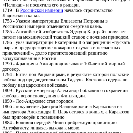
«Пеликан» и посвятила его в рыцари.
1719 - В
Российской империи
началось строительство
Ладожского канала.
1753 - Указом императрицы Елизаветы Петровны в
Российской империи отменяется смертная казнь.
1785 - Английский изобретатель Эдмунд Картрайт получает
патент на механический ткацкий станок с ножным приводом.
1786 - указ императрицы Екатерины II о запрещении «пускать
шары в предупреждение пожарных случаев и несчастных
приключений», долго препятствовавший развитию
воздухоплавания в России.
1790 - Франция и Алжир подписывают 100-летний мирный
договор.
1794 - Битва под Рацлавицами, в результате которой польские
войска под предводительством Тадеуша Костюшко одержали
победу над царскими войсками.
1809 - Русский император Александр I объявил о сохранении
свободы вероисповедания в Финляндии.
1850 - Лос-Анджелес стал городом.
1866 - покушение Дмитрия Владимировича Каракозова на
императора Александра II. Царь остался в живых, а Каракозов
был приговорён к повешению.
1884 - Боливия передаёт Чили прибрежную провинцию
Антофагасту, лишаясь выхода к морю.