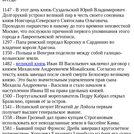
1147 - В этот день князь Суздальский Юрий Владимирович
Долгорукий устроил великий пир в честь своего союзника
князя Новгород-Северского Святослава Ольговича.
Проходило пиршество в никому до того времени неизвестной
Москве, что послужило причиной первого упоминания этого
города в Лаврентьевской летописи.
1297 - Папа римский передал Корсику и Сардинию во
владение короля Арагона.
1350 - Польша и Венгрия поделили между собой галицко-
волынские земли.
1482 -
великий князь
Иван III Васильевич заключил договор с
князем Михаилом Андреевичем Можайским. Согласно его
тексту, князь завещал после своей смерти Белоозеро великому
князю. Это было значительным ущемлением прав сына
Михаила Андреевича - Василия и стало началом в
наступлении Ивана III на права удельных князей.
1500 - Португальский мореплаватель Педру Кабрал открыл
Бразилию, приняв её за остров.
1541 - Испанский иезуит Игнатий де Лойола первым
получает высшее генеральское звание.
1558 - Иван Грозный дал право купцам Строгановым
использовать все невозделанные земли в бассейне Камы.
1581 - Бывший пират Фрэнсис Дрейк завершил кругосветное
путешествие. Королева Елизавета I прибыла на борт его судна