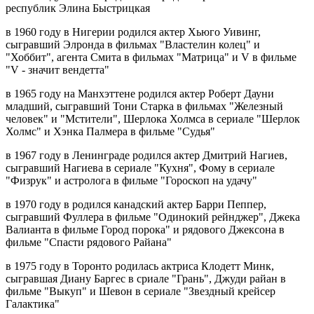
республик Элина Быстрицкая
в 1960 году в Нигерии родился актер Хьюго Уивинг,
сыгравший Элронда в фильмах "Властелин колец" и
"Хоббит", агента Смита в фильмах "Матрица" и V в фильме
"V - значит вендетта"
в 1965 году на Манхэттене родился актер Роберт Дауни
младший, сыгравший Тони Старка в фильмах "Железный
человек" и "Мстители", Шерлока Холмса в сериале "Шерлок
Холмс" и Хэнка Палмера в фильме "Судья"
в 1967 году в Ленинграде родился актер Дмитрий Нагиев,
сыгравший Нагиева в сериале "Кухня", Фому в сериале
"Физрук" и астролога в фильме "Гороскоп на удачу"
в 1970 году в родился канадский актер Барри Пеппер,
сыгравший Фуллера в фильме "Одинокий рейнджер", Джека
Валианта в фильме Город порока" и рядового Джексона в
фильме "Спасти рядового Райана"
в 1975 году в Торонто родилась актриса Клодетт Минк,
сыгравшая Диану Баргес в сриале "Грань", Джуди райан в
фильме "Выкуп" и Шевон в сериале "Звездный крейсер
Галактика"