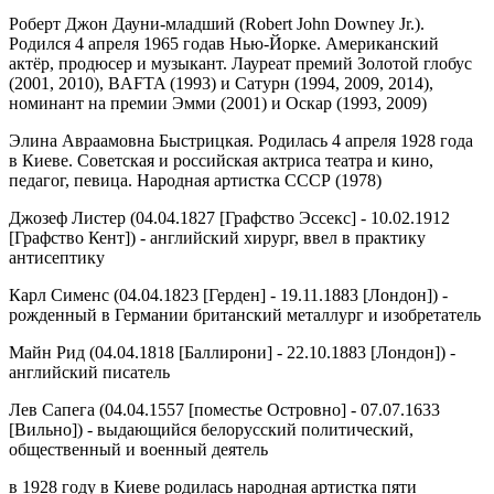
Роберт Джон Дауни-младший (Robert John Downey Jr.).
Родился 4 апреля 1965 годав Нью-Йорке. Американский
актёр, продюсер и музыкант. Лауреат премий Золотой глобус
(2001, 2010), BAFTA (1993) и Сатурн (1994, 2009, 2014),
номинант на премии Эмми (2001) и Оскар (1993, 2009)
Элина Авраамовна Быстрицкая. Родилась 4 апреля 1928 года
в Киеве. Советская и российская актриса театра и кино,
педагог, певица. Народная артистка СССР (1978)
Джозеф Листер (04.04.1827 [Графство Эссекс] - 10.02.1912
[Графство Кент]) - английский хирург, ввел в практику
антисептику
Карл Сименс (04.04.1823 [Герден] - 19.11.1883 [Лондон]) -
рожденный в Германии британский металлург и изобретатель
Майн Рид (04.04.1818 [Баллирони] - 22.10.1883 [Лондон]) -
английский писатель
Лев Сапега (04.04.1557 [поместье Островно] - 07.07.1633
[Вильно]) - выдающийся белорусский политический,
общественный и военный деятель
в 1928 году в Киеве родилась народная артистка пяти