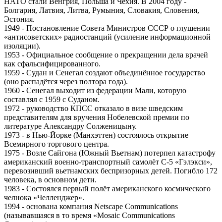
НАТО стали Венгрия, Польша и Чехия. В 2004 году -
Болгария, Латвия, Литва, Румыния, Словакия, Словения,
Эстония.
1949 - Постановление Совета Министров СССР о глушении
«антисоветских» радиостанций (усиление информационной
изоляции).
1953 - Официальное сообщение о прекращении дела врачей
как сфальсифицированного.
1959 - Судан и Сенегал создают объединённое государство
(оно распадётся через полтора года).
1960 - Сенегал выходит из федерации Мали, которую
составлял с 1959 с Суданом.
1972 - руководство КПСС отказало в визе шведским
представителям для вручения Нобелевской премии по
литературе Александру Солженицыну.
1973 - в Нью-Йорке (Манхэттен) состоялось открытие
Всемирного торгового центра.
1975 - Возле Сайгона (Южный Вьетнам) потерпел катастрофу
американский военно-транспортный самолёт C-5 «Гэлэкси»,
перевозивший вьетнамских беспризорных детей. Погибло 172
человека, в основном дети.
1983 - Состоялся первый полёт американского космического
челнока «Челленджер».
1994 - основана компания Netscape Communications
(называвшаяся в то время «Mosaic Communications