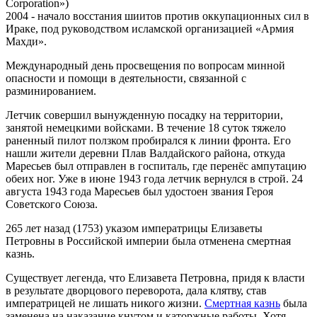
Corporation»)
2004 - начало восстания шиитов против оккупационных сил в
Ираке, под руководством исламской организацией «Армия
Махди».
Международный день просвещения по вопросам минной
опасности и помощи в деятельности, связанной с
разминированием.
Летчик совершил вынужденную посадку на территории,
занятой немецкими войсками. В течение 18 суток тяжело
раненный пилот ползком пробирался к линии фронта. Его
нашли жители деревни Плав Валдайского района, откуда
Маресьев был отправлен в госпиталь, где перенёс ампутацию
обеих ног. Уже в июне 1943 года летчик вернулся в строй. 24
августа 1943 года Маресьев был удостоен звания Героя
Советского Союза.
265 лет назад (1753) указом императрицы Елизаветы
Петровны в Российской империи была отменена смертная
казнь.
Существует легенда, что Елизавета Петровна, придя к власти
в результате дворцового переворота, дала клятву, став
императрицей не лишать никого жизни.
Смертная казнь
была
заменена на наказание кнутом и каторжные работы. Хотя