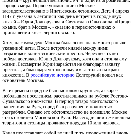
Москва – крупнейший мегаполис РФ и один из огромнейших
городов мира. Первое упоминание о Москве
засвидетельствовано в Ипатьевских летописях. Дата 4 апреля
1147 г. указана в летописи как день встречи в городе двух
князей – Юрия Долгорукова и Святослава Ольговича. «Приди
ко мне, брат в Москов», - сказано в первоисточниках о
приглашении князя черниговского.
Хотя, на самом деле Москва была основана намного раньше
указанной даты. После встречи князей между ними
разразилась война за киевский престол. Через десять лет
победа досталась Юрию Долгорукому, хотя она и стоила ему
жизни. Бессмертие Юрий заработал не благодаря захвату
престола, а благодаря устроенному им застолью на краю
княжества. В
российскую историю
Долгорукий вошел как
основатель Москвы.
В те времена город не был настолько крупным, а скорее –
небольшим поселением, расстилавшимся на рубеже Ростово-
Суздальского княжества. В период татаро-монгольского
нашествия на Русь, город был разрушен и полностью
разграблен. Однако это обстоятельство не помешало Москве
стать столицей Московской Руси. На сегодняшний же день на
территории столицы проживает порядка 10 млн человек.
Канал представляет собой водный путь, проложенный вдоль