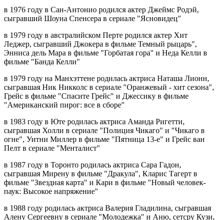
в 1976 году в Сан-Антонио родился актер Джеймс Родэй,
сыгравший Шоуна Спенсера в сериале "Ясновидец"
в 1979 году в австралийском Перте родился актер Хит
Леджер, сыгравший Джокера в фильме Темный рыцарь",
Энниса дель Мара в фильме "Горбатая гора" и Неда Келли в
фильме "Банда Келли"
в 1979 году на Манхэттене родилась актриса Наташа Лионн,
сыгравшая Ник Никколс в сериале "Оранжевый - хит сезона",
Грейс в фильме "Спасите Грейс" и Джессику в фильме
"Американский пирог: все в сборе"
в 1983 году в Юте родилась актриса Аманда Ригетти,
сыгравшая Холли в сериале "Полиция Чикаго" и "Чикаго в
огне", Уитни Миллер в фильме "Пятница 13-е" и Грейс ван
Пелт в сериале "Менталист"
в 1987 году в Торонто родилась актриса Сара Гадон,
сыгравшая Мирену в фильме "Дракула", Кларис Тагерт в
фильме "Звездная карта" и Кари в фильме "Новый человек-
паук: Высокое напряжение"
в 1988 году родилась актриса Валерия Гладилина, сыгравшая
Алену Сергеевну в сериале "Молодежка" и Аню, сетсру Кузи,