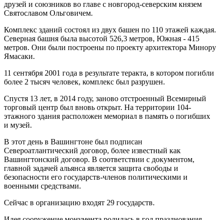
друзей и союзников во главе с новгород-северским князем
Святославом Ольговичем.
Комплекс зданий состоял из двух башен по 110 этажей каждая.
Северная башня была высотой 526,3 метров, Южная - 415
метров. Они были построены по проекту архитектора Минору
Ямасаки.
11 сентября 2001 года в результате теракта, в котором погибли
более 2 тысяч человек, комплекс был разрушен.
Спустя 13 лет, в 2014 году, заново отстроенный Всемирный
торговый центр был вновь открыт. На территории 104-
этажного здания расположен мемориал в память о погибших
и музей.
В этот день в Вашингтоне был подписан
Североатлантический договор, более известный как
Вашингтонский договор. В соответствии с документом,
главной задачей альянса является защита свободы и
безопасности его государств-членов политическими и
военными средствами.
Сейчас в организацию входят 29 государств.
Идея сооружение монумента родилась в год празднования