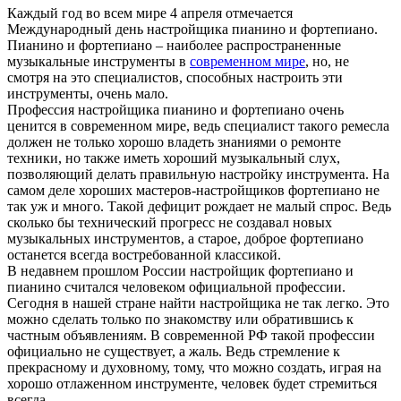
Каждый год во всем мире 4 апреля отмечается
Международный день настройщика пианино и фортепиано.
Пианино и фортепиано – наиболее распространенные
музыкальные инструменты в
современном мире
, но, не
смотря на это специалистов, способных настроить эти
инструменты, очень мало.
Профессия настройщика пианино и фортепиано очень
ценится в современном мире, ведь специалист такого ремесла
должен не только хорошо владеть знаниями о ремонте
техники, но также иметь хороший музыкальный слух,
позволяющий делать правильную настройку инструмента. На
самом деле хороших мастеров-настройщиков фортепиано не
так уж и много. Такой дефицит рождает не малый спрос. Ведь
сколько бы технический прогресс не создавал новых
музыкальных инструментов, а старое, доброе фортепиано
останется всегда востребованной классикой.
В недавнем прошлом России настройщик фортепиано и
пианино считался человеком официальной профессии.
Сегодня в нашей стране найти настройщика не так легко. Это
можно сделать только по знакомству или обратившись к
частным объявлениям. В современной РФ такой профессии
официально не существует, а жаль. Ведь стремление к
прекрасному и духовному, тому, что можно создать, играя на
хорошо отлаженном инструменте, человек будет стремиться
всегда.