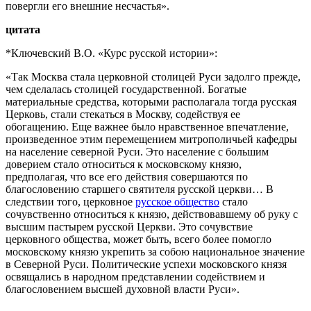
повергли его внешние несчастья».
цитата
*Ключевский В.О. «Курс русской истории»:
«Так Москва стала церковной столицей Руси задолго прежде,
чем сделалась столицей государственной. Богатые
материальные средства, которыми располагала тогда русская
Церковь, стали стекаться в Москву, содействуя ее
обогащению. Еще важнее было нравственное впечатление,
произведенное этим перемещением митрополичьей кафедры
на население северной Руси. Это население с большим
доверием стало относиться к московскому князю,
предполагая, что все его действия совершаются по
благословению старшего святителя русской церкви… В
следствии того, церковное
русское общество
стало
сочувственно относиться к князю, действовавшему об руку с
высшим пастырем русской Церкви. Это сочувствие
церковного общества, может быть, всего более помогло
московскому князю укрепить за собою национальное значение
в Северной Руси. Политические успехи московского князя
освящались в народном представлении содействием и
благословением высшей духовной власти Руси».