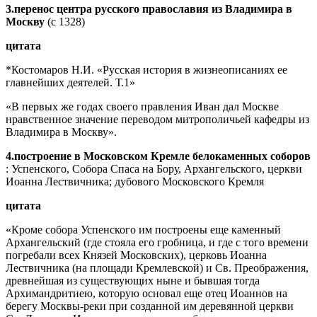
3.перенос центра русского православия из Владимира в
Москву
(с 1328)
цитата
*Костомаров Н.И. «Русская история в жизнеописаниях ее
главнейших деятелей. Т.1»
«В первых же годах своего правления Иван дал Москве
нравственное значение переводом митрополичьей кафедры из
Владимира в Москву».
4.построение в Московском Кремле белокаменных соборов
: Успенского, Собора Спаса на Бору, Архангельского, церкви
Иоанна Лествичника; дубового Московского Кремля
цитата
«Кроме собора Успенского им построены еще каменный
Архангельский (где стояла его гробница, и где с того времени
погребали всех Князей Московских), церковь Иоанна
Лествичника (на площади Кремлевской) и Св. Преображения,
древнейшая из существующих ныне и бывшая тогда
Архимандритиею, которую основал еще отец Иоаннов на
берегу Москвы-реки при созданной им деревянной церкви