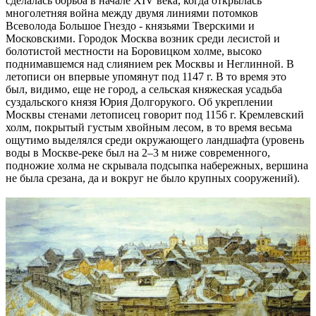
сделалась борьба в начале XIV века, когда открылась
многолетняя война между двумя линиями потомков
Всеволода Большое Гнездо - князьями Тверскими и
Московскими. Городок Москва возник среди лесистой и
болотистой местности на Боровицком холме, высоко
поднимавшемся над слиянием рек Москвы и Неглинной. В
летописи он впервые упомянут под 1147 г. В то время это
был, видимо, еще не город, а сельская княжеская усадьба
суздальского князя Юрия Долгорукого. Об укреплении
Москвы стенами летописец говорит под 1156 г. Кремлевский
холм, покрытый густым хвойным лесом, в то время весьма
ощутимо выделялся среди окружающего ландшафта (уровень
воды в Москве-реке был на 2–3 м ниже современного,
подножие холма не скрывала подсыпка набережных, вершина
не была срезана, да и вокруг не было крупных сооружений).