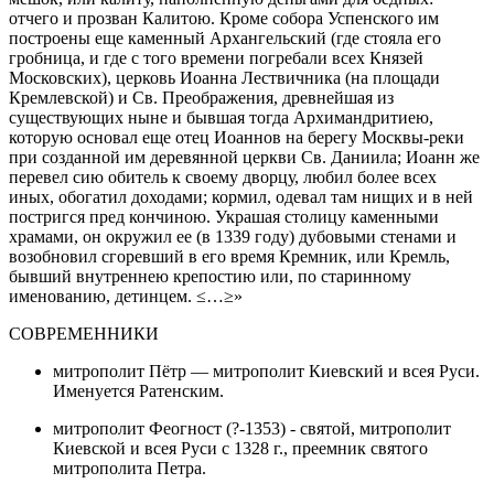
отчего и прозван Калитою. Кроме собора Успенского им
построены еще каменный Архангельский (где стояла его
гробница, и где с того времени погребали всех Князей
Московских), церковь Иоанна Лествичника (на площади
Кремлевской) и Св. Преображения, древнейшая из
существующих ныне и бывшая тогда Архимандритиею,
которую основал еще отец Иоаннов на берегу Москвы-реки
при созданной им деревянной церкви Св. Даниила; Иоанн же
перевел сию обитель к своему дворцу, любил более всех
иных, обогатил доходами; кормил, одевал там нищих и в ней
постригся пред кончиною. Украшая столицу каменными
храмами, он окружил ее (в 1339 году) дубовыми стенами и
возобновил сгоревший в его время Кремник, или Кремль,
бывший внутреннею крепостию или, по старинному
именованию, детинцем. ≤…≥»
СОВРЕМЕННИКИ
митрополит Пётр — митрополит Киевский и всея Руси.
Именуется Ратенским.
митрополит Феогност (?-1353) - святой, митрополит
Киевской и всея Руси с 1328 г., преемник святого
митрополита Петра.