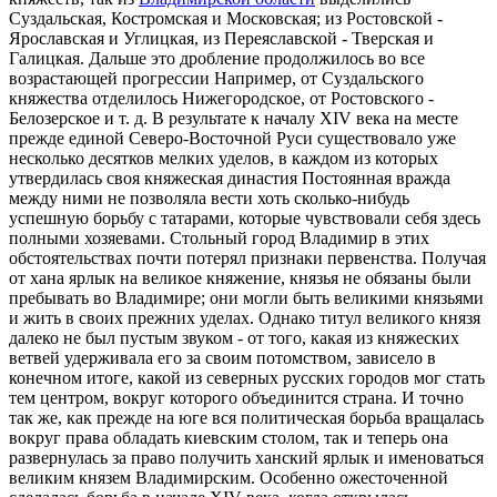
Суздальская, Костромская и Московская; из Ростовской -
Ярославская и Углицкая, из Переяславской - Тверская и
Галицкая. Дальше это дробление продолжилось во все
возрастающей прогрессии Например, от Суздальского
княжества отделилось Нижегородское, от Ростовского -
Белозерское и т. д. В результате к началу XIV века на месте
прежде единой Северо-Восточной Руси существовало уже
несколько десятков мелких уделов, в каждом из которых
утвердилась своя княжеская династия Постоянная вражда
между ними не позволяла вести хоть сколько-нибудь
успешную борьбу с татарами, которые чувствовали себя здесь
полными хозяевами. Стольный город Владимир в этих
обстоятельствах почти потерял признаки первенства. Получая
от хана ярлык на великое княжение, князья не обязаны были
пребывать во Владимире; они могли быть великими князьями
и жить в своих прежних уделах. Однако титул великого князя
далеко не был пустым звуком - от того, какая из княжеских
ветвей удерживала его за своим потомством, зависело в
конечном итоге, какой из северных русских городов мог стать
тем центром, вокруг которого объединится страна. И точно
так же, как прежде на юге вся политическая борьба вращалась
вокруг права обладать киевским столом, так и теперь она
развернулась за право получить ханский ярлык и именоваться
великим князем Владимирским. Особенно ожесточенной