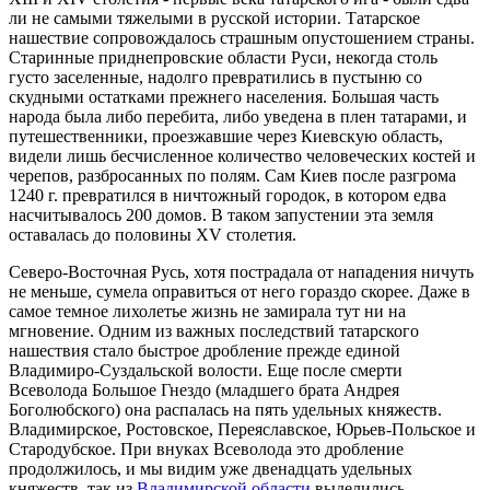
ли не самыми тяжелыми в русской истории. Татарское
нашествие сопровождалось страшным опустошением страны.
Старинные приднепровские области Руси, некогда столь
густо заселенные, надолго превратились в пустыню со
скудными остатками прежнего населения. Большая часть
народа была либо перебита, либо уведена в плен татарами, и
путешественники, проезжавшие через Киевскую область,
видели лишь бесчисленное количество человеческих костей и
черепов, разбросанных по полям. Сам Киев после разгрома
1240 г. превратился в ничтожный городок, в котором едва
насчитывалось 200 домов. В таком запустении эта земля
оставалась до половины XV столетия.
Северо-Восточная Русь, хотя пострадала от нападения ничуть
не меньше, сумела оправиться от него гораздо скорее. Даже в
самое темное лихолетье жизнь не замирала тут ни на
мгновение. Одним из важных последствий татарского
нашествия стало быстрое дробление прежде единой
Владимиро-Суздальской волости. Еще после смерти
Всеволода Большое Гнездо (младшего брата Андрея
Боголюбского) она распалась на пять удельных княжеств.
Владимирское, Ростовское, Переяславское, Юрьев-Польское и
Стародубское. При внуках Всеволода это дробление
продолжилось, и мы видим уже двенадцать удельных
княжеств, так из
Владимирской области
выделились