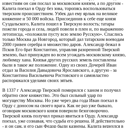
известиям он сам послал за московским князем, а по другим -
Калита поехал в Орду без зова, торопясь воспользоваться
тверским происшествием. Узбек дал ему ярлык на великое
княжение и 50 000 войска. Присоединив к себе еще князя
Суздальского, Калита пошел в Тверскую волость; татары
пожгли города и села, людей повели в плен и, по выражению
летописца, «положили пусту всю землю Русскую». Спаслись
только Москва да Новгород, который дал татарским воеводам
2000 гривен серебра и множество даров. Александр бежал в
Псков Его брат Константин, управляя разоренной Тверской
землею, был принужден во всем угождать московскому князю,
любимцу хана. Князья других русских земель поставлены
были в такое же положение. Одну из своих Дочерей Иван
отдал за Василия Давыдовича Ярославского, а другую - за
Константина Васильевича Ростовского и самовластно
распоряжался уделами своих зятьев.
В 1337 г Александр Тверской помирился с ханом и получил
обратно свое княжество. Это был сильный удар по
могуществу Москвы. Но уже через два года Иван поехал в
Орду с доносом на своего врага. Как не раз уже бывало,
оговорам московского князя поверили безоговорочно.
Тверской князь получил приказ явиться в Орду. Александр
поехал, уже сознавая, что судьба его решена. И действительно
- и он сам, и его сын Федор были казнены. Калита вернулся в