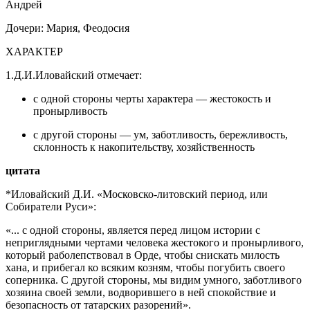
Андрей
Дочери: Мария, Феодосия
ХАРАКТЕР
1.Д.И.Иловайский отмечает:
с одной стороны черты характера — жестокость и
пронырливость
с другой стороны — ум, заботливость, бережливость,
склонность к накопительству, хозяйственность
цитата
*Иловайский Д.И. «Московско-литовский период, или
Собиратели Руси»:
«... с одной стороны, является перед лицом истории с
неприглядными чертами человека жестокого и пронырливого,
который раболепствовал в Орде, чтобы снискать милость
хана, и прибегал ко всяким козням, чтобы погубить своего
соперника. С другой стороны, мы видим умного, заботливого
хозяина своей земли, водворившего в ней спокойствие и
безопасность от татарских разорений».