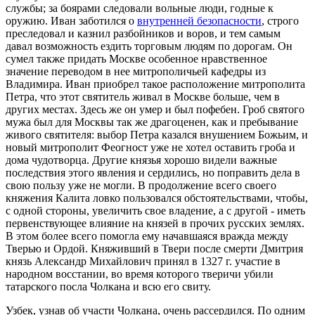
службы; за боярами следовали вольные люди, годные к
оружию. Иван заботился о
внутренней безопасности
, строго
преследовал и казнил разбойников и воров, и тем самым
давал возможность ездить торговым людям по дорогам. Он
сумел также придать Москве особенное нравственное
значение переводом в нее митрополичьей кафедры из
Владимира. Иван приобрел такое расположение митрополита
Петра, что этот святитель живал в Москве больше, чем в
других местах. Здесь же он умер и был пофебен. Гроб святого
мужа был для Москвы так же драгоценен, как и пребывание
живого святителя: выбор Петра казался внушением Божьим, и
новый митрополит Феогност уже не хотел оставить гроба и
дома чудотворца. Другие князья хорошо видели важные
последствия этого явления и сердились, но поправить дела в
свою пользу уже не могли. В продолжение всего своего
княжения Калита ловко пользовался обстоятельствами, чтобы,
с одной стороны, увеличить свое владение, а с другой - иметь
первенствующее влияние на князей в прочих русских землях.
В этом более всего помогла ему начавшаяся вражда между
Тверью и Ордой. Княживший в Твери после смерти Дмитрия
князь Александр Михайлович принял в 1327 г. участие в
народном восстании, во время которого тверичи убили
татарского посла Чолкана и всю его свиту.
Узбек, узнав об участи Чолкана, очень рассердился. По одним