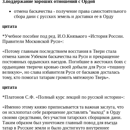
3.поддержание хороших отношений с Ордой
отмена баскачества - получение права самостоятельного
сбора дани с русских земель и доставки ее в Орду
цитата
*Учебное пособие под ред. И.О.Князького «История России.
Правители Московской Руси»:
«Потому главным последствием восстания в Твери стала
отмена ханом Узбеком баскачества на Руси и прекращение
постоянных ордынских наездов. Погибшие в жестоких боях с
ордынцами тверичи кровью своей добыли для Руси «тишину
великую», но слава избавителя Руси от баскаков досталась
тому, кто помогал татарам громить мятежную Тверь».
цитата
*Платонов С.Ф. «Полный курс лекций по русской истории»:
«Именно этому князю приписывается та важная заслуга, что
он исхлопотал себе разрешение доставлять "выход" в Орду
своими средствами, без участия татарских сборщиков дани.
Таким образом был уничтожен главный повод для въезда
татар в Русские земли и было достигнуто внутреннее