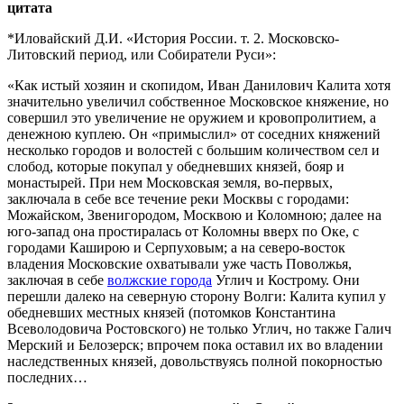
цитата
*Иловайский Д.И. «История России. т. 2. Московско-
Литовский период, или Собиратели Руси»:
«Как истый хозяин и скопидом, Иван Данилович Калита хотя
значительно увеличил собственное Московское княжение, но
совершил это увеличение не оружием и кровопролитием, а
денежною куплею. Он «примыслил» от соседних княжений
несколько городов и волостей с большим количеством сел и
слобод, которые покупал у обедневших князей, бояр и
монастырей. При нем Московская земля, во-первых,
заключала в себе все течение реки Москвы с городами:
Можайском, Звенигородом, Москвою и Коломною; далее на
юго-запад она простиралась от Коломны вверх по Оке, с
городами Каширою и Серпуховым; а на северо-восток
владения Московские охватывали уже часть Поволжья,
заключая в себе
волжские города
Углич и Кострому. Они
перешли далеко на северную сторону Волги: Калита купил у
обедневших местных князей (потомков Константина
Всеволодовича Ростовского) не только Углич, но также Галич
Мерский и Белозерск; впрочем пока оставил их во владении
наследственных князей, довольствуясь полной покорностью
последних…