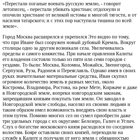
«Перестали поганые воевать русскую землю, - говорит
летописец, - перестали убивать христиан; отдохнули и
опочили христиане от великой истомы и многой тягости, и от
насилия татарского; и с этих пор наступила тишина по всей
земле».
Город Москва расширился и укрепился Это видно по тому,
что при Иване был сооружен новый дубовый Кремль. Вокруг
столицы одно за другим возникали села. Увеличивались
пределы и самого княжества. При начале правления Калиты
его владения состояли только из пяти или семи городов с
уездами. То были: Москва, Коломна, Можайск, Звенигород,
Серпухов, Руза, Радонеж и Переяславль. Однако имея в своих
руках значительные материальные средства, Иван скупил
огромное количество земель в разных местах, около
Костромы, Владимира, Ростова, на реке Мете, Киржаче и даже
в Новгородской земле, вопреки новгородским законам,
запрещавшим князьям покупать там земли. Он заводил в
Новгородской земле слободы, населял их своими людьми и
таким образом имел возможность внедрять свою власть и
этим путем. Помимо многих сел он сумел приобрести даже
три удельных города с их округами: Белозеро, Галич и Углич.
Слух о богатстве московского князя расходился по соседним
волостям. Бояре оставляли своих князей, переходили на
службу к Калите и получали от него земли с обязанностью