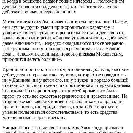
А когда в обществе падают общие интересы… положением
дел обыкновенно овладевают те, кто энергичнее других
действует во имя интересов личных..
Московские князья были именно в таком положении. Потому
они лучше других умели приноровиться к характеру и
условиям своего времени и решительнее стали действовать
ради личного интереса» «Однако условия жизни, - добавляет
далее Ключевский, - нередко складываются так своенравно,
что крупным людям приходится размениваться на мелкие
дела… а людям некрупным, подобно князьям Московским,
приходится делать большие».
Ирония истории состоит в том, что личная доблесть, высокие
добродетели и гражданское чувство, которых не находим мы
ни у Даниила, ни у детей его, ни у внуков, в гораздо большей
степени были свойственны их противникам - первым князьям
Тверским. На стороне тверских князей кроме того было
право, то есть все средства юридические и нравственные. На
стороне же московских князей не было никакого права, ни
нравственного, ни юридического, но зато были деньги и
умение пользоваться обстоятельствами, то есть средства
материальные и практические.
Напрасно несчастный тверской князь Александр призывал
свою братию, русских князей, «друг за друга и брат за брата