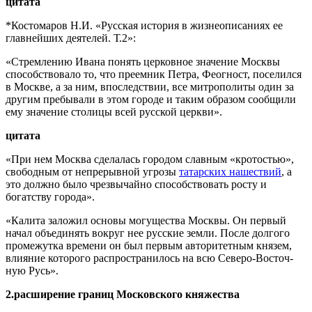
цитата
*Костомаров Н.И. «Русская история в жизнеописаниях ее
главнейших деятелей. Т.2»:
«Стремлению Ивана понять церковное значение Москвы
способствовало то, что преемник Петра, Феогност, поселился
в Москве, а за ним, впоследствии, все митрополиты один за
другим пребывали в этом городе и таким образом сообщили
ему значение столицы всей русской церкви».
цитата
«При нем Москва сделалась городом славным «кротостью»,
свободным от непрерыв­ной угрозы
татарских нашествий
, а
это должно было чрезвычайно способство­вать росту и
богатству города».
«Калита заложил основы могущества Москвы. Он первый
начал объединять вокруг нее русские земли. После дол­гого
промежутка времени он был первым авторитетным князем,
влияние которого распространилось на всю Северо-Восточ­
ную Русь».
2.расширение границ Московского княжества