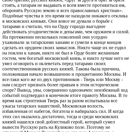
стоять, а татарам не выдавать и всем вместе противиться им,
оборонять Русскую землю и всех православных христиан».
Подобные чувства в это время не находили никакого отклика
в московских князьях. Они вовсе не думали о борьбе с
татарами и считали, что на Орду гораздо выгоднее
действовать угодничеством и деньгами, чем оружием и силой.
На протяжении нескольких поколений они усердно
ухаживали за татарскими ханами и сумели в конце концов
сделать их орудием своих замыслов. Никто чаще их не ездил
на поклон к ханам, никто не был в Орде более желанным
гостем, чем богатый московский князь, и никто лучше него не
умел оговорить и оклеветать перед татарами своих
соотечественников русских князей. Такова была причина,
положившая начало возвышению и процветанию Москвы. И
все-таки кого же из двух противников - Тверь или Москву -
нам следует признать более правым в этом историческом
споре? Вывод, увы, совершенно однозначен: неизбежный ход
событий подтвердил в конечном итоге правоту Москвы. В то
время как строптивая Тверь раз за разом испытывала все
ужасы татарских нашествий, Московская волость,
избавленная от набегов, богатела и набиралась сил. И когда
этих сил оказалось достаточно, тогда и среди московских
князей нашелся свой доблестный герой, который сумел
вывести Русскую рать на Куликово поле. Поэтому не