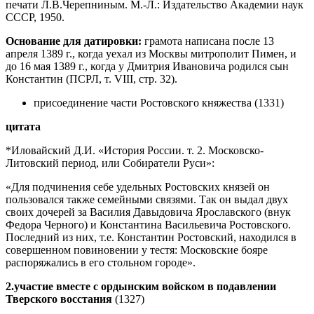
печати Л.В.Черепниным. М.-Л.: Издательство Академии наук
СССР, 1950.
Основание для датировки:
грамота написана после 13
апреля 1389 г., когда уехал из Москвы митрополит Пимен, и
до 16 мая 1389 г., когда у Дмитрия Ивановича родился сын
Константин (ПСРЛ, т. VIII, стр. 32).
присоединение части Ростовского княжества (1331)
цитата
*Иловайский Д.И. «История России. т. 2. Московско-
Литовский период, или Собиратели Руси»:
«Для подчинения себе удельных Ростовских князей он
пользовался также семейными связями. Так он выдал двух
своих дочерей за Василия Давыдовича Ярославского (внук
Федора Черного) и Константина Васильевича Ростовского.
Последний из них, т.е. Константин Ростовский, находился в
совершенном повиновении у тестя: Московские бояре
распоряжались в его стольном городе».
2.участие вместе с ордынским войском в подавлении
Тверского восстания
(1327)