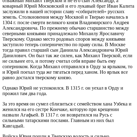
отважный Михаил Тверской и не его сын Александр, а
коварный Юрий Московский и его лукавый брат Иван Калита
заслужили в нашей истории славу «собирателей» русских
земель. Столкновения между Москвой и Тверью начались в
1304 г. после смерти великого князя Владимирского Андрея
Александровича. По прежнему обычаю старшинство между
северными князьями принадлежало Михаилу Ярославичу
Тверскому. Однако место родовых споров между князьями
заступило теперь соперничество по праву силы. В Москве
тогда правил старший сын Даниила Александровича Юрий
Данилович. Он был так же силен, как Михаил Тверской, если
не сильнее его, и потому считал себя вправе быть ему
соперником. Когда Михаил отправился в Орду за ярлыком, то
и Юрий поехал туда же тягаться перед ханом. Но ярлык все
равно достался тверскому князю.
Однако Юрий не успокоился. В 1315 г. он уехал в Орду и
прожил там два года.
За это время он сумел сблизиться с семейством хана Узбека и
женился на его сестре Кончаке, которую при крещении
назвали Агафьей. В 1317 г. он возвратился на Русь с
сильными татарскими послами. Главным из них был
Кавгадый.
Войска Юрия пошли в Тверскую волость и сильно