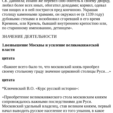
Св. Даниила; Иоанн же перевел сию обитель к своему дворцу,
любил более всех иных, обогатил доходами; кормил, одевал
там нищих и в ней постригся пред кончиною. Украшая
столицу каменными храмами, он окружил ее (в 1339 году)
дубовыми стенами и возобновил сгоревший в его время
Кремник, или Кремль, бывший внутреннею крепостию или,
по старинному именованию, детинцем».
ЗНАЧЕНИЕ ДЕЯТЕЛЬНОСТИ
1.возвышение Москвы и усиление великокняжеской
власти
цитата
«Важнее всего было то, что московский князь приобрел
своему стольному граду значение церковной столицы Руси…»
цитата
*Ключевский В.О. «Курс русской истории»:
«Приобретение великокняжеского стола московским князем
сопровождалось важными последствиями для Руси.
Московский удельный владелец, став великим князем, первый
начал выводить русское население из того уныния, в какое