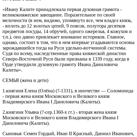
«Ивану Калите принадлежала первая духовная грамота -
великокняжеское завещание. Поразительное по своей
мелочности (в нем, видимо, упомянуто все, чем владел князь,
- вплоть до 12 золотых цепей, 9 поясов, полутора десятков
предметов посуды, 14 обручей, одного ожерелья, 4 кожухов и
т.п.), оно давно привлекает внимание историков. Главное,
однако, состоит в том, что в нем впервые угадываются основы
зарождавшейся тогда на Руси удельно-вотчинной системы.
Судя по всему, наследственные права княжеской династии
Северо-Восточной Руси были признаны в 1339 году, когда в
Орде утвердили духовную грамоту Ивана Даниловича
Калиты».
СЕМЬЯ (жена и дети)
1.княгиня Елена (Олёна) (?-1331), в иночестве — Соломонида
- первая жена князя Московского и Великого князя
Владимирского Ивана I Даниловича (Калиты).
2.княгиня Ульяна (?-сер.1360-х гг.) - вторая жена князя
Московского и Великого князя Владимирского Ивана I
Даниловича (Калиты).
Сыновья: Семен Гордый, Иван II Красный, Даниил Иванович,