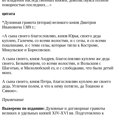
во владении наследственных князей, довольствуясь полной
покорностью последних…»
цитата
*Духовная грамота (вторая) великого князя Дмитрия
Ивановича 1389 г.:
«А сына своего благословляю, князя Юрья, своего деда
куплею, Галичем, со всеми волостми, и с селы, и со всеми
пошлинами, и с теми селы, которые тягли к Костроме,
Микульское и Борисовское.
А сына своего, князя Андрея, благословляю куплею же деда
своего, Белымозером, со всеми волостми, и Вольским с
Шаготью, и Милолюбский ез, и с слободками, что были детий
моих.
А сына своего, князя Петра, благословляю куплею же своего
деда, Углечим полем, и что к нему потягло, да Тошною и
Сямою».
Примечание
Выверено по изданию:
Духовные и договорные грамоты
великих и удельных князей XIV-XVI вв. Подготовлено к