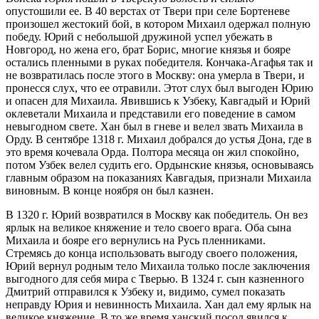
опустошили ее. В 40 верстах от Твери при селе Бортеневе
произошел жестокий бой, в котором Михаил одержал полную
победу. Юрий с небольшой дружиной успел убежать в
Новгород, но жена его, брат Борис, многие князья и бояре
остались пленными в руках победителя. Кончака-Агафья так и
не возвратилась после этого в Москву: она умерла в Твери, и
пронесся слух, что ее отравили. Этот слух был выгоден Юрию
и опасен для Михаила. Явившись к Узбеку, Кавгадый и Юрий
оклеветали Михаила и представили его поведение в самом
невыгодном свете. Хан был в гневе и велел звать Михаила в
Орду. В сентябре 1318 г. Михаил добрался до устья Дона, где в
это время кочевала Орда. Полтора месяца он жил спокойно,
потом Узбек велел судить его. Ордынские князья, основываясь
главным образом на показаниях Кавгадыя, признали Михаила
виновным. В конце ноября он был казнен.
В 1320 г. Юрий возвратился в Москву как победитель. Он вез
ярлык на великое княжение и тело своего врага. Оба сына
Михаила и бояре его вернулись на Русь пленниками.
Стремясь до конца использовать выгоду своего положения,
Юрий вернул родным тело Михаила только после заключения
выгодного для себя мира с Тверью. В 1324 г. сын казненного
Дмитрий отправился к Узбеку и, видимо, сумел показать
неправду Юрия и невинность Михаила. Хан дал ему ярлык на
великое княжение. В то же время ханский посол явился к