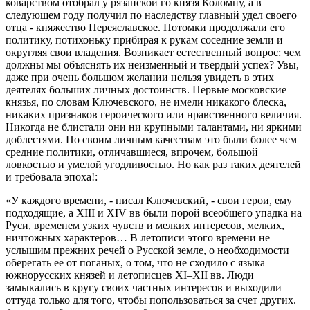
коварством отобрал у рязанской го князя Коломну, а в
следующем году получил по наследству главный удел своего
отца - княжество Переяславское. Потомки продолжали его
политику, потихоньку прибирая к рукам соседние земли и
округляя свои владения. Возникает естественный вопрос: чем
должны мы объяснять их неизменный и твердый успех? Увы,
даже при очень большом желании нельзя увидеть в этих
деятелях больших личных достоинств. Первые московские
князья, по словам Ключевского, не имели никакого блеска,
никаких признаков героического или нравственного величия.
Никогда не блистали они ни крупными талантами, ни яркими
доблестями. По своим личным качествам это были более чем
средние политики, отличавшиеся, впрочем, большой
ловкостью и умелой угодливостью. Но как раз таких деятелей
и требовала эпоха!:
«У каждого времени, - писал Ключевский, - свои герои, ему
подходящие, а XIII и XIV вв были порой всеобщего упадка на
Руси, временем узких чувств и мелких интересов, мелких,
ничтожных характеров… В летописи этого времени не
услышим прежних речей о Русской земле, о необходимости
оберегать ее от поганых, о том, что не сходило с языка
южнорусских князей и летописцев XI–XII вв. Люди
замыкались в кругу своих частных интересов и выходили
оттуда только для того, чтобы попользоваться за счет других.