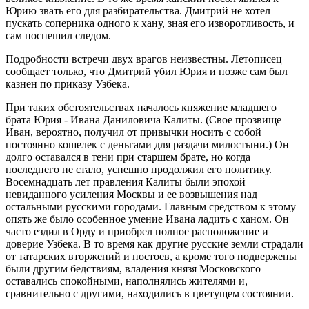
Юрию звать его для разбирательства. Дмитрий не хотел
пускать соперника одного к хану, зная его изворотливость, и
сам поспешил следом.
Подробности встречи двух врагов неизвестны. Летописец
сообщает только, что Дмитрий убил Юрия и позже сам был
казнен по приказу Узбека.
При таких обстоятельствах началось княжение младшего
брата Юрия - Ивана Даниловича Калиты. (Свое прозвище
Иван, вероятно, получил от привычки носить с собой
постоянно кошелек с деньгами для раздачи милостыни.) Он
долго оставался в тени при старшем брате, но когда
последнего не стало, успешно продолжил его политику.
Восемнадцать лет правления Калиты были эпохой
невиданного усиления Москвы и ее возвышения над
остальными русскими городами. Главным средством к этому
опять же было особенное умение Ивана ладить с ханом. Он
часто ездил в Орду и приобрел полное расположение и
доверие Узбека. В то время как другие русские земли страдали
от татарских вторжений и постоев, а кроме того подвержены
были другим бедствиям, владения князя Московского
оставались спокойными, наполнялись жителями и,
сравнительно с другими, находились в цветущем состоянии.