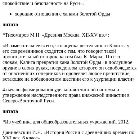
спокойствие и безопасность на Руси».
хорошие отношения с ханами Золотой Орды
цитата
*Тихомиров М.Н. «Древняя Москва. XII-XV вв.»:
«И за­мечательнее всего, что оценка деятель­ности Калиты у
его современников сходится с тем, что говорит такой
проницательный историк, каким был К. Маркс. По его
словам, Калита пре­вратил хана Золотой Орды «в послуш­ное
орудие в своих руках, посредством которого он освобождается
от опасней­ших соперников и одолевает любое пре­пятствие,
встающее на победоносном шествии его к узурпации власти»
4.начало формирования удельно-вотчинной системы и
утверждение наследственного права княжеской династии в
Северо-Восточной Руси .
цитата
*Из учебника для общеобразовательных учреждений. 2012.
Данилевский И.Н. «История России с древнейших времен по
XVI век. 6 класс».