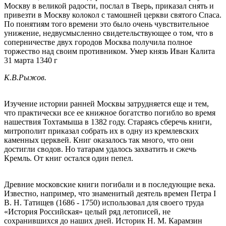
Москву в великой радости, послал в Тверь, приказал снять и
привезти в Москву колокол с тамошней церкви святого Спаса.
По понятиям того времени это было очень чувствительное
унижение, недвусмысленно свидетельствующее о том, что в
соперничестве двух городов Москва получила полное
торжество над своим противником. Умер князь Иван Калита
31 марта 1340 г
К.В.Рыжов.
Изучение истории ранней Москвы затрудняется еще и тем,
что практически все ее книжное богатство погибло во время
нашествия Тохтамыша в 1382 году. Стараясь сберечь книги,
митрополит приказал собрать их в одну из кремлевских
каменных церквей. Книг оказалось так много, что они
достигли сводов. Но татарам удалось захватить и сжечь
Кремль. От книг остался один пепел.
Древние московские книги погибали и в последующие века.
Известно, например, что знаменитый деятель времен Петра I
В. Н. Татищев (1686 - 1750) использовал для своего труда
«История Российская» целый ряд летописей, не
сохранившихся до наших дней. Историк Н. М. Карамзин