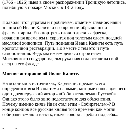
(1766 - 1826) имел в своем распоряжении Троицкую летопись,
погибшую в пожаре Москвы в 1812 году.
Подводя итог утратам и проблемам, отметим главное: наши
знания об Иване Калите и его времени обрывочны и
фрагментарны. Его портрет - словно древняя фреска,
израненная временем и скрытая под толстым слоем поздней
масляной живописи. Путь познания Ивана Калиты есть путь
кропотливой реставрации. Но вместе с тем это и путь
самопознания. Ведь мы имеем дело со строителем
Московского государства, чья рука навсегда оставила свой
след на его фасаде.
Мнение историков об Иване Калите.
Начитанный в источниках, Карамзин, прежде всего
определил князя Ивана теми словами, которые нашел для него
один древнерусский автор - «Собиратель земли Русской».
Однако этого было явно недостаточно для объяснения.
Почему именно князь Иван стал этим «Собирателем»? В
конце концов все русские князья того времени как могли
собирали землю и власть, иначе говоря - гребли под себя...