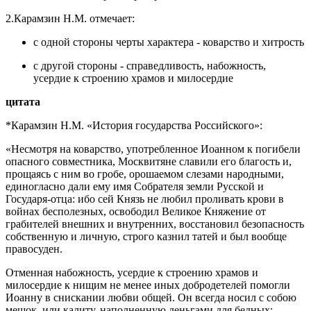
2.Карамзин Н.М. отмечает:
с одной стороны черты характера - коварство и хитрость
с другой стороны - справедливость, набожность,
усердие к строению храмов и милосердие
цитата
*Карамзин Н.М. «История государства Российского»:
«Несмотря на коварство, употребленное Иоанном к погибели
опасного совместника, Москвитяне славили его благость и,
прощаясь с ним во гробе, орошаемом слезами народными,
единогласно дали ему имя Собрателя земли Русской и
Государя-отца: ибо сей Князь не любил проливать крови в
войнах бесполезных, освободил Великое Княжение от
грабителей внешних и внутренних, восстановил безопасность
собственную и личную, строго казнил татей и был вообще
правосуден.
Отменная набожность, усердие к строению храмов и
милосердие к нищим не менее иных добродетелей помогли
Иоанну в снискании любви общей. Он всегда носил с собою
мешок, или калиту, наполненную деньгами для бедных: