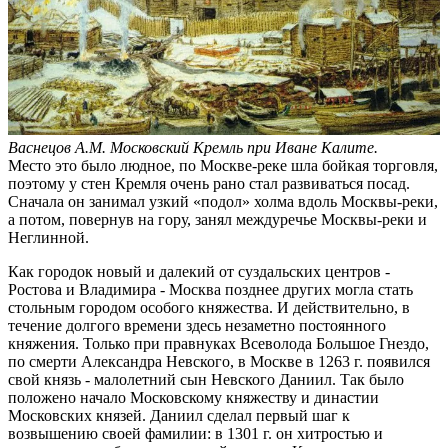
Васнецов А.М. Московский Кремль при Иване Калите.
Место это было людное, по Москве-реке шла бойкая торговля,
поэтому у стен Кремля очень рано стал развиваться посад.
Сначала он занимал узкий «подол» холма вдоль Москвы-реки,
а потом, повернув на гору, занял междуречье Москвы-реки и
Неглинной.
Как городок новый и далекий от суздальских центров -
Ростова и Владимира - Москва позднее других могла стать
стольным городом особого княжества. И действительно, в
течение долгого времени здесь незаметно постоянного
княжения. Только при правнуках Всеволода Большое Гнездо,
по смерти Александра Невского, в Москве в 1263 г. появился
свой князь - малолетний сын Невского Даниил. Так было
положено начало Московскому княжеству и династии
Московских князей. Даниил сделал первый шаг к
возвышению своей фамилии: в 1301 г. он хитростью и