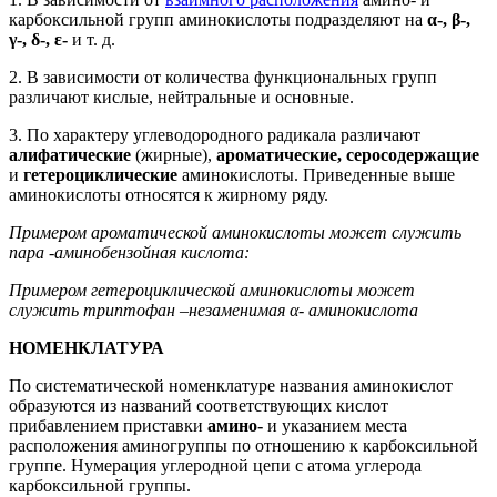
карбоксильной групп аминокислоты подразделяют на
α-, β-,
γ-, δ-, ε-
и т. д.
2. В зависимости от количества функциональных групп
различают кислые, нейтральные и основные.
3. По характеру углеводородного радикала различают
алифатические
(жирные),
ароматические, серосодержащие
и
гетероциклические
аминокислоты. Приведенные выше
аминокислоты относятся к жирному ряду.
Примером ароматической аминокислоты может служить
пара -аминобензойная кислота:
Примером гетероциклической аминокислоты может
служить триптофан –незаменимая α- аминокислота
НОМЕНКЛАТУРА
По систематической номенклатуре названия аминокислот
образуются из названий соответствующих кислот
прибавлением приставки
амино-
и указанием места
расположения аминогруппы по отношению к карбоксильной
группе. Нумерация углеродной цепи с атома углерода
карбоксильной группы.