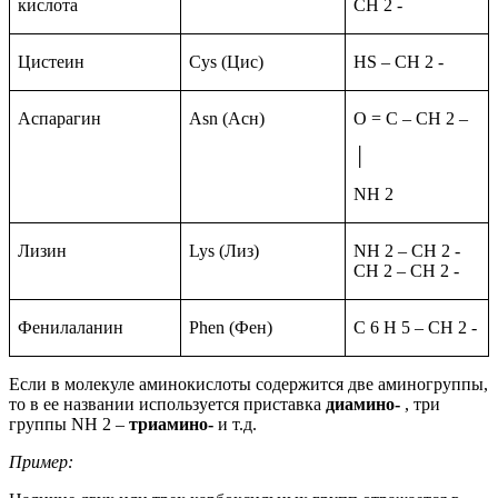
кислота
CH 2 -
Цистеин
Cys (Цис)
HS – CH 2 -
Аспарагин
Asn (Асн)
O = C – CH 2 –
│
NH 2
Лизин
Lys (Лиз)
NH 2 – CH 2 -
CH 2 – CH 2 -
Фенилаланин
Phen (Фен)
C 6 H 5 – CH 2 -
Если в молекуле аминокислоты содержится две аминогруппы,
то в ее названии используется приставка
диамино-
, три
группы NH 2 –
триамино-
и т.д.
Пример: