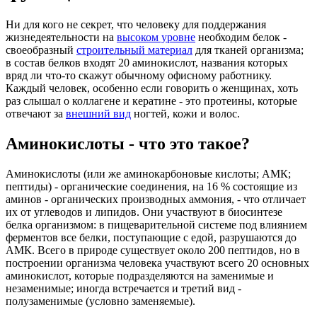
Ни для кого не секрет, что человеку для поддержания
жизнедеятельности на
высоком уровне
необходим белок -
своеобразный
строительный материал
для тканей организма;
в состав белков входят 20 аминокислот, названия которых
вряд ли что-то скажут обычному офисному работнику.
Каждый человек, особенно если говорить о женщинах, хоть
раз слышал о коллагене и кератине - это протеины, которые
отвечают за
внешний вид
ногтей, кожи и волос.
Аминокислоты - что это такое?
Аминокислоты (или же аминокарбоновые кислоты; АМК;
пептиды) - органические соединения, на 16 % состоящие из
аминов - органических производных аммония, - что отличает
их от углеводов и липидов. Они участвуют в биосинтезе
белка организмом: в пищеварительной системе под влиянием
ферментов все белки, поступающие с едой, разрушаются до
АМК. Всего в природе существует около 200 пептидов, но в
построении организма человека участвуют всего 20 основных
аминокислот, которые подразделяются на заменимые и
незаменимые; иногда встречается и третий вид -
полузаменимые (условно заменяемые).