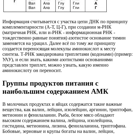
Информация считывается с участка цепи ДНК по принципу
комплементарности (А-Т, Ц-Г), при создании м-РНК
(матричная РНК, или и-РНК - информационная РНК -
тождественно равные понятия) азотистое основание тимин
заменяется на урацил. Далее всё по тому же принципу
создается переносящая молекулы аминокислот к месту
синтеза. Т-РНК закодирована триплетами (кодонами) (пример:
УАУ), и если знать, какими азотистыми основаниями
представлен триплет, можно узнать, какую именно
аминокислоту он переносит.
Группы продуктов питания с
наибольшим содержанием АМК
В молочных продуктах и яйцах содержатся такие важные
вещества, как валин, лейцин, изолейцин, аргинин, триптофан,
метионин и фенилаланин. Рыба, белое мясо обладают
высоким содержанием валина, лейцина, изолейцина,
гистидина, метионина, лизина, фенилаланина, триптофана.
Бобовые, зерновые и крупы богаты на валин, лейцин,