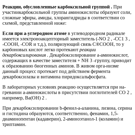
Реакции, обусловленные карбоксильной группой .
При
участиикарбоксильной группы аминокислоты образуют cоли,
сложные эфиры, амиды, хлорангидриды в соответствии со
схемой, представленной ниже:
Если при a-углеродном атоме
в углеводородном радикале
имеется электроноакцепторный заместитель (-NO 2 , -СС1 3 ,
-СООН, -COR и т.д.), поляризующий связь С®СООН, то у
карбоновых кислот легко протекают
реакции
декарбоксилирования
. Декарбоксилирование a-аминокислот,
содержащих в качестве заместителя + NH 3 -группу, приводит
к образованию биогенных аминов. В живом орга-низме
данный процесс протекает под действием фермента
декарбоксилазы и витамина пиридоксальфосфата.
В лабораторных условиях реакцию осуществляется при на-
гревании a-аминокислоты в присутствии поглотителей СО 2 ,
например, Ва(ОН) 2 .
При декарбоксилировании b-фенил-a-аланина, лизина, серина
и гистидина образуются, соответственно, фенамин, 1,5-
диаминопентан (кадаверин), 2-аминоэтанол-1 (коламин) и
триптамин.