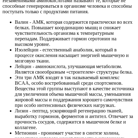
Незаменимыми аминокислотами называют те, которые не
способные генерироваться в организме человека и способны
поступать только с продуктами питания.
Валин - АМК, которая содержится практически во всех
белках. Повышает координацию мышц и снижает
чувствительность организма к температурным
перепадам. Поддерживает гормон серотонин на
высоком уровне.
Изолейцин - естественный анаболик, который в
процессе окисления насыщает энергией мышечную и
мозговую ткани.
Лейцин - аминокислота, улучшающая метаболизм.
Является своеобразным «строителем» структуры белка.
Эти три АМК входят в так называемый комплекс
BCAA, особо востребованный среди спортсменов.
Вещества этой группы выступают в качестве источника
для увеличения объема мышечной массы, уменьшения
жировой массы и поддержания хорошего самочувствия
при особо интенсивных физических нагрузках.
Лизин - пептид, ускоряющий регенерацию тканей,
выработку гормонов, ферментов и антител. Отвечает за
прочность сосудов, содержится в мышечном белке и
коллагене.
Метионин - пронимает участие в синтезе холина,