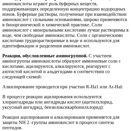
аминокислоты играют роль буферных веществ,
поддерживающих определенную концентрацию водородных
ионов. Буферные растворы, полученные при взаимодействии
аминокислот с сильными основаниями, широко применяются
в биоорганической и химической практике. Соли
аминокислот с минеральными кислотами лучше растворимы в
воде, чем свободные аминокислоты. Соли с органическими
кислотами труднорастворимые в воде и используются для
идентификации и разделения аминокислот.
Реакции, обусловленные аминогруппой.
С участием
аминогруппы аминокислоты образуют аммониевые соли с
кислотами, ацилируются, алкилируются
,
реагируют с
азотистой кислотой и альдегидами в соответствии со
следующей схемой:
Алкилирование проводится при участии R-На1 или Аr-Наl:
В процессе реакции ацилирования используются
хлорангидриды или ангидриды кислот (ацетилхлорид,
уксусный ангидрид, бензилоксикарбонилхлорид):
Реакции ацилирования и алкилировнаия применяется для
защиты NН 2 -группы аминокислот в процессе синтеза
пептидов.