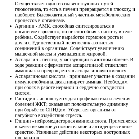
Осуществляет один из главенствующих путей
глюкогенеза, то есть в печени превращается в глюкозу, и
наоборот. Высокоактивный участник метаболических
процессов в организме.
Аргинин - АМК, способная синтезироваться в
организме взрослого, но не способная к синтезу в теле
ребёнка. Содействует выработке гормонов роста и
других. Единственный переносчик азотистых
соединений в организме. Содействует увеличению
мышечной массы и уменьшению жировой.
Аспарагин - пептид, участвующий в азотном обмене. В
ходе реакции с ферментом аспарагиназой отщепляет
аммониак и превращается в аспарагиновую кислоту.
Аспарагиновая кислота - принимает участие в создании
иммуноглобулина, деактивирует аммиак. Необходим
при сбоях в работе нервной и сердечно-сосудистой
систем.
Гистидин - используется для профилактики и лечения
болезней ЖКТ; оказывает положительную динамику
при борьбе со СПИДом. Уберегает организм от
пагубного воздействия стресса.
Глицин - нейромедиаторная аминокислота. Применяется
в качестве мягкое успокоительное и антидепрессивное
средство. Усиливает действие некоторых ноотропных
препаратов.