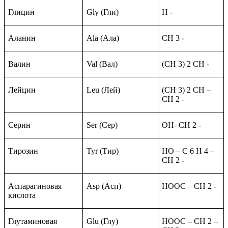
Глицин
Gly (Гли)
H -
Аланин
Ala (Ала)
CH 3 -
Валин
Val (Вал)
(CH 3) 2 CH -
Лейцин
Leu (Лей)
(CH 3) 2 CH –
CH 2 -
Серин
Ser (Сер)
OH- CH 2 -
Тирозин
Tyr (Тир)
HO – C 6 H 4 –
CH 2 -
Аспарагиновая
Asp (Асп)
HOOC – CH 2 -
кислота
Глутаминовая
Glu (Глу)
HOOC – CH 2 –