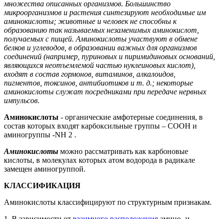
множества описанных организмов. Большинство
микроорганизмов и растения синтезируют необходимые им
аминокислоты; животные и человек не способны к
образованию так называемых незаменимых аминокислот,
получаемых с пищей. Аминокислоты участвуют в обмене
белков и углеводов, в образовании важных для организмов
соединений (например, пуриновых и пиримидиновых оснований,
являющихся неотъемлемой частью нуклеиновых кислот),
входят в состав гормонов, витаминов, алкалоидов,
пигментов, токсинов, антибиотиков и т. д.; некоторые
аминокислоты служат посредниками при передаче нервных
импульсов.
Аминокислоты
- органические амфотерные соединения, в
состав которых входят карбоксильные группы – СООН и
аминогруппы -NH
2 .
Аминокислоты
можно рассматривать как карбоновые
кислоты, в молекулах которых атом водорода в радикале
замещен аминогруппой.
КЛАССИФИКАЦИЯ
Аминокислоты классифицируют по структурным признакам.
1. В зависимости от
взаимного расположения
амино- и