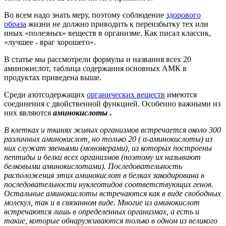
Во всем надо знать меру, поэтому соблюдение
здорового
образа
жизни не должно приводить к переизбытку тех или
иных «полезных» веществ в организме. Как писал классик,
«лучшее - враг хорошего».
В статье мы рассмотрели формулы и названия всех 20
аминокислот, таблица содержания основных АМК в
продуктах приведена выше.
Среди азотсодержащих
органических веществ
имеются
соединения с двойственной функцией. Особенно важными из
них являются
аминокислоты
.
В клетках и тканях живых организмов встречается около 300
различных аминокислот, но только 20 (
α-аминокислоты
) из
них служат звеньями (мономерами), из которых построены
пептиды и белки всех организмов (поэтому их называют
белковыми аминокислотами). Последовательность
расположения этих аминокислот в белках закодирована в
последовательности нуклеотидов соответствующих генов.
Остальные аминокислоты встречаются как в виде свободных
молекул, так и в связанном виде. Многие из аминокислот
встречаются лишь в определенных организмах, а есть и
такие, которые обнаруживаются только в одном из великого