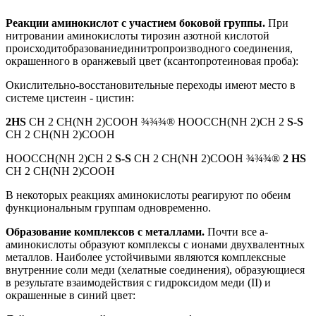
Реакции аминокислот с участием боковой группы.
При
нитровании аминокислоты тирозин азотной кислотой
происходитобразованиединитропроизводного соединения,
окрашенного в оранжевый цвет (ксантопротеиновая проба):
Окислительно-восстановительные переходы имеют место в
системе цистеин - цистин:
2НS
CH 2 CH(NH 2)COOH ¾¾¾® HOOCCH(NH 2)CH 2
S-S
CH 2 CH(NH 2)COOH
HOOCCH(NH 2)CH 2
S-S
CH 2 CH(NH 2)COOH ¾¾¾®
2 НS
CH 2 CH(NH 2)COOH
В некоторых реакциях аминокислоты реагируют по обеим
функциональным группам одновременно.
Образование комплексов с металлами.
Почти все a-
аминокислоты образуют комплексы с ионами двухвалентных
металлов. Наиболее устойчивыми являются комплексные
внутренние соли меди (хелатные соединения), образующиеся
в результате взаимодействия с гидроксидом меди (II) и
окрашенные в синий цвет: