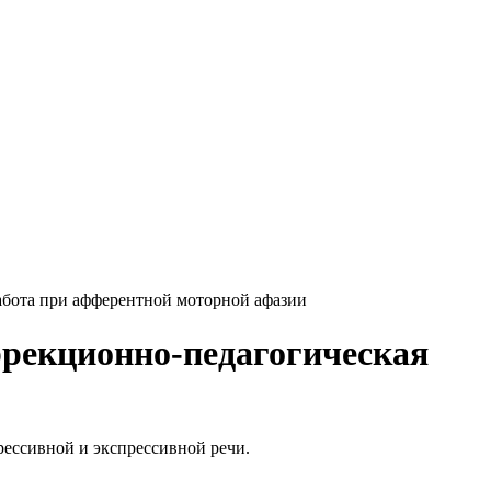
абота при афферентной моторной афазии
ррекционно-педагогическая
рессивной и экспрессивной речи.