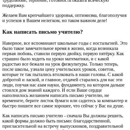
трудолюбие, терпение, готовность оказать всяческую
поддержку.
Желаем Вам крепчайшего здоровья, оптимизма, благополучия
и успехов в Вашем нелегком, но таком важном деле!
Как написать письмо учителю?
Наверное, все вспоминают школьные годы с ностальгией. Это
было такое замечательное время в жизни, когда возникала
первая любовь, ставили первую двойку, первую пятёрку. Как
страшно было ходить на уроки математики, и с какой
радостью все бежали на урок физкультуры. Только теперь,
после школы, узнали цену учительских уроков, советов,
которые те так пытались втолковать в наши головы. С какой
добротой и лаской, и главное, отдачей старались для нас эти
люди, поучая нас азам науки, фундаменту, на котором дальше
стоился дом знаний каждого. И если Ваше сердце
наполнилось желанием написать письмо учителю, не
времените, берите листок бумаги или садитесь за компьютер и
быстро пишите все самое хорошее, что сейчас у Вас на душе.
Как написать письмо учителю - сначала Вы должны решить,
какой формы должно быть письмо: благодарственной,
пригласительной на встречу выпускников, поздравительной