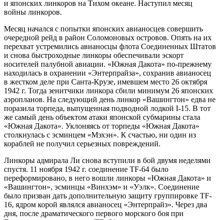
и японских линкоров на Тихом океане. Наступил месяц
войны линкоров.
Месяц начался с попытки японских авианосцев совершить
очередной рейд в район Соломоновых островов. Опять на их
перехват устремились авианосцы флота Соединенных Штатов
и снова быстроходные линкоры обеспечивали эскорт
носителей палубной авиации. «Южная Дакота» по-прежнему
находилась в охранении «Энтерпрайза», сохранив авианосец
в жестком деле при Санта-Крузе, имевшем место 26 октября
1942 г. Тогда зенитчики линкора сбили минимум 26 японских
аэропланов. На следующий день линкор «Вашингтон» едва не
поразила торпеда, выпущенная подводной лодкой I-15. В тот
же самый день объектом атаки японской субмарины стала
«Южная Дакота». Уклоняясь от торпеды «Южная Дакота»
столкнулась с эсминцем «Мэхэн». К счастью, ни один из
кораблей не получил серьезных повреждений.
Линкоры адмирала Ли снова вступили в бой двумя неделями
спустя. 11 ноября 1942 г. соединение TF-64 было
переформировано, в него вошли линкоры «Южная Дакота» и
«Вашингтон», эсминцы «Винхэм» и «Уэлк». Соединение
было призван дать дополнительную защиту группировке TF-
16, ядром корой являлся авианосец «Энтерпрайз». Через два
дня, после драматического первого морского боя при