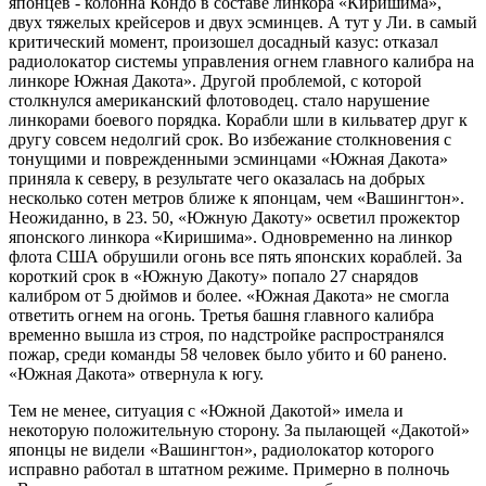
японцев - колонна Кондо в составе линкора «Киришима»,
двух тяжелых крейсеров и двух эсминцев. А тут у Ли. в самый
критический момент, произошел досадный казус: отказал
радиолокатор системы управления огнем главного калибра на
линкоре Южная Дакота». Другой проблемой, с которой
столкнулся американский флотоводец. стало нарушение
линкорами боевого порядка. Корабли шли в кильватер друг к
другу совсем недолгий срок. Во избежание столкновения с
тонущими и поврежденными эсминцами «Южная Дакота»
приняла к северу, в результате чего оказалась на добрых
несколько сотен метров ближе к японцам, чем «Вашингтон».
Неожиданно, в 23. 50, «Южную Дакоту» осветил прожектор
японского линкора «Киришима». Одновременно на линкор
флота США обрушили огонь все пять японских кораблей. За
короткий срок в «Южную Дакоту» попало 27 снарядов
калибром от 5 дюймов и более. «Южная Дакота» не смогла
ответить огнем на огонь. Третья башня главного калибра
временно вышла из строя, по надстройке распространялся
пожар, среди команды 58 человек было убито и 60 ранено.
«Южная Дакота» отвернула к югу.
Тем не менее, ситуация с «Южной Дакотой» имела и
некоторую положительную сторону. За пылающей «Дакотой»
японцы не видели «Вашингтон», радиолокатор которого
исправно работал в штатном режиме. Примерно в полночь