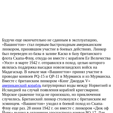
Будучи еще окончательно не сданным в эксплуатацию,
«Вашингтон» стал первым быстроходным американским
линкором, принявшим участие в боевых действиях. Линкор
был переведен из базы в заливе Каско в базу британского
флота Скапа-Флоу, откуда он вместе с кораблем Ее Величества
«Уосп» в марте 1942 г. отправился в поход. целью которого
являлась поддержка высадки новозеландских войск на
Мадагаскар. В начале мая «Вашингтон» принял участие в
проводке конвоев PQ-15 и QP-11 в Мурманск и из Мурманска.
Вместе с британским линкором «Кинг Джордж V»
американский корабль
патрулировал воды между Норвегией и
Исландией на случай появления кораблей кригсмарине.
Морское сражение тогда не произошло, но приключения
случились. Британский линкор столкнулся с британским же
эсминцем. «Вашингтон» уходил в боевой поход из Скапа-
Флоу еще раз. 28 июня 1942 г. он вместе с линкором «Дюк оф
Йорк» вышел в охранение злосчастного конвоя PQ-17. Для