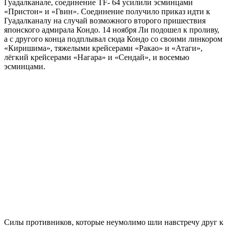
Гуадалканале, соединение TF- 64 усилили эсминцами
«Пристон» и «Гвин». Соединение получило приказ идти к
Гуадалканалу на случай возможного второго пришествия
японского адмирала Кондо. 14 ноября Ли подошел к проливу,
а с другого конца подплывал сюда Кондо со своими линкором
«Киришима», тяжелыми крейсерами «Ракао» и «Атаги»,
лёгкий крейсерами «Нагара» и «Сендай», и восемью
эсминцами.
Силы противников, которые неумолимо шли навстречу друг к