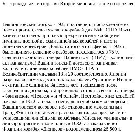
Быстроходные линкоры во Второй мировой войне и после нее
Вашингтонский договор 1922 г. остановил поставленное на
поток производство тяжелых кораблей для ВМС США Из-за
козней политиков пришлось прекратить или вообще не
начинать постройку семи линейных кораблей и шести
линейных крейсеров. Дошло то того, что 8 февраля 1922 г.
было принято решение о разборке находящегося в 75 %
стадии готовности линкора «Вашингтон» (ВВ47) - вопиющий
акт вандализма! Вашингтонский договор ограничивал
количество линейных кораблей ВМС США и
Великобритании числами 18 и 20 соответственно. Японии
разрешалось иметь десять таких кораблей, Франции и Италии
- считанные единицы. За десять лет, прошедших после
заключения договора, в мире вошло в строй всего два линкора
- британские «Нельсон» и «Родней». Постройка этих кораблей
началась в 1922 г. и была специальным образом оговорена в
Вашингтонском договоре, ибо откровенно малосильный
Гранд Флит на тот момент располагал только чрезвычайно
устаревшими линейными кораблями. Мировые «каникулы» в
линкоростроении закончились в 1932 г. с закладкой во
Франции корабля «Дюнкерк» водоизмещением 26 500 т.