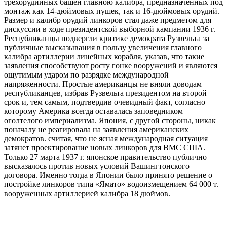
трехорудийных башен главною калибра, предназначенных под
монтаж как 14-дюймовых пушек, так и 16-дюймовых орудий.
Размер и калибр орудий линкоров стал даже предметом для
дискуссии в ходе президентской выборной кампании 1936 г.
Республиканцы подвергли критике демократа Рузвельта за
публичные высказывания в пользу увеличения главного
калибра артиллерии линейных корабля, указав, что такие
заявления способствуют росту гонке вооружений и являются
ощутимым ударом по разрядке международной
напряженности. Простые американцы не вняли доводам
республиканцев, избрав Рузвельта президентом на второй
срок и, тем самым, подтвердив очевидный факт, согласно
которому Америка всегда оставалась заповедником
оголтелого империализма. Япония, с другой стороны, никак
поначалу не реагировала на заявления американских
демократов. считая, что не ясная международная ситуация
затянет проектирование новых линкоров для ВМС США.
Только 27 марта 1937 г. японское правительство публично
высказалось против новых условий Вашингтонского
договора. Именно тогда в Японии было принято решение о
постройке линкоров типа «Ямато» водоизмещением 64 000 т.
вооруженных артиллерией калибра 18 дюймов.