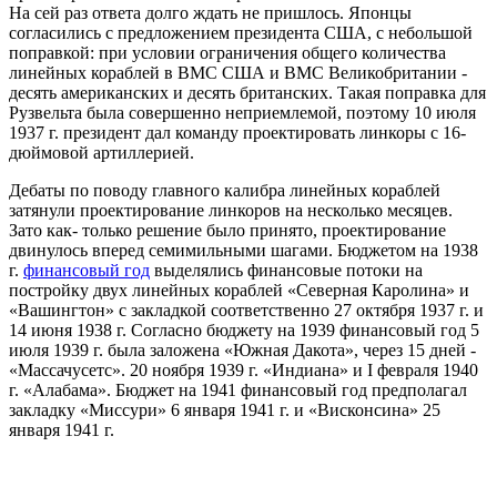
На сей раз ответа долго ждать не пришлось. Японцы
согласились с предложением президента США, с небольшой
поправкой: при условии ограничения общего количества
линейных кораблей в ВМС США и ВМС Великобритании -
десять американских и десять британских. Такая поправка для
Рузвельта была совершенно неприемлемой, поэтому 10 июля
1937 г. президент дал команду проектировать линкоры с 16-
дюймовой артиллерией.
Дебаты по поводу главного калибра линейных кораблей
затянули проектирование линкоров на несколько месяцев.
Зато как- только решение было принято, проектирование
двинулось вперед семимильными шагами. Бюджетом на 1938
г.
финансовый год
выделялись финансовые потоки на
постройку двух линейных кораблей «Северная Каролина» и
«Вашингтон» с закладкой соответственно 27 октября 1937 г. и
14 июня 1938 г. Согласно бюджету на 1939 финансовый год 5
июля 1939 г. была заложена «Южная Дакота», через 15 дней -
«Массачусетс». 20 ноября 1939 г. «Индиана» и I февраля 1940
г. «Алабама». Бюджет на 1941 финансовый год предполагал
закладку «Миссури» 6 января 1941 г. и «Висконсина» 25
января 1941 г.