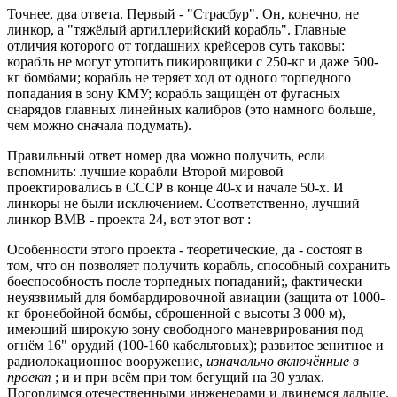
Точнее, два ответа. Первый - "Страсбур". Он, конечно, не
линкор, а "тяжёлый артиллерийский корабль". Главные
отличия которого от тогдашних крейсеров суть таковы:
корабль не могут утопить пикировщики с 250-кг и даже 500-
кг бомбами; корабль не теряет ход от одного торпедного
попадания в зону КМУ; корабль защищён от фугасных
снарядов главных линейных калибров (это намного больше,
чем можно сначала подумать).
Правильный ответ номер два можно получить, если
вспомнить: лучшие корабли Второй мировой
проектировались в СССР в конце 40-х и начале 50-х. И
линкоры не были исключением. Соответственно, лучший
линкор ВМВ - проекта 24, вот этот вот :
Особенности этого проекта - теоретические, да - состоят в
том, что он позволяет получить корабль, способный сохранить
боеспособность после торпедных попаданий;, фактически
неуязвимый для бомбардировочной авиации (защита от 1000-
кг бронебойной бомбы, сброшенной с высоты 3 000 м),
имеющий широкую зону свободного маневрирования под
огнём 16" орудий (100-160 кабельтовых); развитое зенитное и
радиолокационное вооружение,
изначально включённые в
проект
; и и при всём при том бегущий на 30 узлах.
Погордимся отечественными инженерами и двинемся дальше.