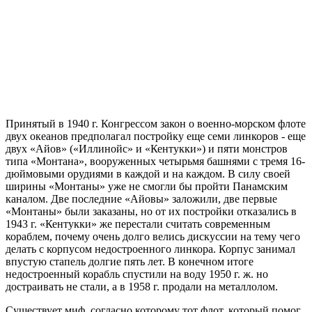
Принятый в 1940 г. Конгрессом закон о военно-морском флоте
двух океанов предполагал постройку еще семи линкоров - еще
двух «Айов» («Иллинойс» и «Кентукки») и пяти монстров
типа «Монтана», вооруженных четырьмя башнями с тремя 16-
дюймовыми орудиями в каждой и на каждом. В силу своей
ширины «Монтаны» уже не смогли бы пройти Панамским
каналом. Две последние «Айовы» заложили, две первые
«Монтаны» были заказаны, но от их постройки отказались в
1943 г. «Кентукки» же перестали считать современным
кораблем, почему очень долго велись дискуссии на тему чего
делать с корпусом недостроенного линкора. Корпус занимал
впустую стапель долгие пять лет. В конечном итоге
недостроенный корабль спустили на воду 1950 г. ж. но
достраивать не стали, а в 1958 г. продали на металлолом.
Существует миф, согласно которому тот флот, который помог