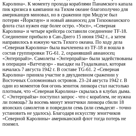
Каролина». К моменту прохода кораблями Панамского капала
пик кризиса в кампании на Тихом океане благополучно для
американцев миновал, но в сражении при Мидуэе был
потерян «Йорктаун» и новый авианосец для Тихоокеанского
флота стал нужен еще более остро. «Уосп», «Северная
Каролина» и четыре крейсера составили соединение TF-18.
Соединение прибыло в Сан-Диего 15 июня 1942 г., а затем
направилось в южную часть Тихого океана. По ходу дела
«Северная Каролина» была вычленена из TF-18 и вошла в
состав группировки TG-61. 2, охранявший авианосец
«Энтерпрайз». Самолеты «Энтерпрайза» были задействованы
в операции «Ватчтауэр» - высадке на Гуадалканал, которая
началась 7 августа 1942 г. В составе TG-61. 2 «Северная
Каролина» приняла участие в двухдневном сражении у
Восточных Соломоновых островов. 23–24 августа 1942 г. В
один из моментов боя огонь зениток линкора стал настолько
плотным, что «Северная Каролина» скрылась в клубах дыма.
С «Энтерпрайза» поступил запрос - что с кораблем, не нужна
ли помощь? За восемь минут зенитчики линкора сбили 18
японских самолетов и повредили семь (или семьдесят - точно
установить не удалось). Благодаря искусству зенитчиков
«Северной Каролины» американский флот тогда потерь не
поимел.