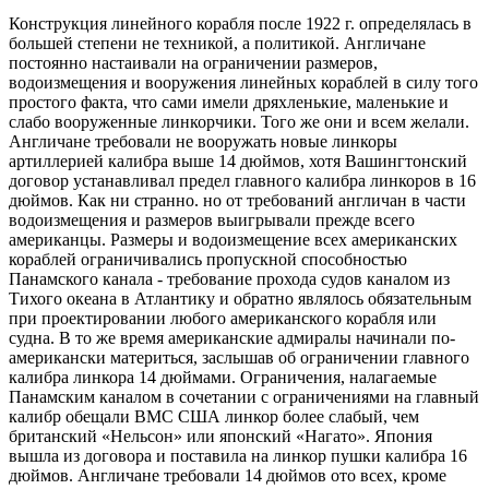
Конструкция линейного корабля после 1922 г. определялась в
большей степени не техникой, а политикой. Англичане
постоянно настаивали на ограничении размеров,
водоизмещения и вооружения линейных кораблей в силу того
простого факта, что сами имели дряхленькие, маленькие и
слабо вооруженные линкорчики. Того же они и всем желали.
Англичане требовали не вооружать новые линкоры
артиллерией калибра выше 14 дюймов, хотя Вашингтонский
договор устанавливал предел главного калибра линкоров в 16
дюймов. Как ни странно. но от требований англичан в части
водоизмещения и размеров выигрывали прежде всего
американцы. Размеры и водоизмещение всех американских
кораблей ограничивались пропускной способностью
Панамского канала - требование прохода судов каналом из
Тихого океана в Атлантику и обратно являлось обязательным
при проектировании любого американского корабля или
судна. В то же время американские адмиралы начинали по-
американски материться, заслышав об ограничении главного
калибра линкора 14 дюймами. Ограничения, налагаемые
Панамским каналом в сочетании с ограничениями на главный
калибр обещали ВМС США линкор более слабый, чем
британский «Нельсон» или японский «Нагато». Япония
вышла из договора и поставила на линкор пушки калибра 16
дюймов. Англичане требовали 14 дюймов ото всех, кроме