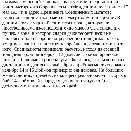
вызывает меньший. Однако, как отметили представители
конструкторского бюро в своем возбужденном послании от 17
мая 1937 г. в адрес Президента Соединенных Штатов:
реальное отличие заключается в «мертвой» зоне орудий. В
данном случае мертвой считается не зона, которая не
простреливаема из-за недостаточно малого угла снижения
пушек, а зона, в которой снаряд даже теоретически не
способен пробить броню определенной толщины. То есть
«мертвая» зоне не прилегает к кораблю, а далеко отстоит от
него. Специалисты произвели расчеты, исходя из средней
толщины брони линкоров - 12 дюймов главный броневой
пояс и 5–6 дюймов бронепалуба. Оказалось, что на коротких
дистанциях ведения стрельбы бронепробиваемость снарядов
калибра 14 и 16 дюймов примерно одинаковая. На больших
же дистанциях стрельбы, на которых реально ведется морской
бой, 14-дюймовый снаряд существенно уступает 16-
дюймовому, примерно - в десять раз!