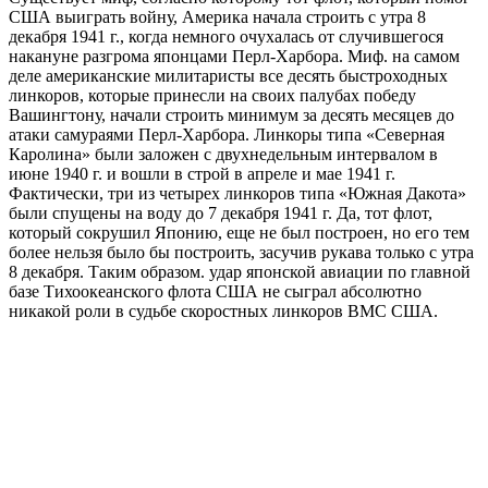
США выиграть войну, Америка начала строить с утра 8
декабря 1941 г., когда немного очухалась от случившегося
накануне разгрома японцами Перл-Харбора. Миф. на самом
деле американские милитаристы все десять быстроходных
линкоров, которые принесли на своих палубах победу
Вашингтону, начали строить минимум за десять месяцев до
атаки самураями Перл-Харбора. Линкоры типа «Северная
Каролина» были заложен с двухнедельным интервалом в
июне 1940 г. и вошли в строй в апреле и мае 1941 г.
Фактически, три из четырех линкоров типа «Южная Дакота»
были спущены на воду до 7 декабря 1941 г. Да, тот флот,
который сокрушил Японию, еще не был построен, но его тем
более нельзя было бы построить, засучив рукава только с утра
8 декабря. Таким образом. удар японской авиации по главной
базе Тихоокеанского флота США не сыграл абсолютно
никакой роли в судьбе скоростных линкоров ВМС США.