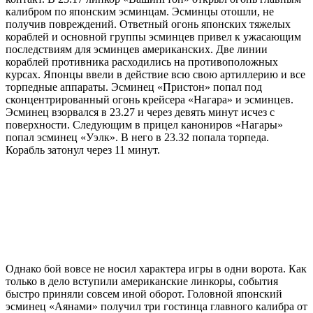
калибром по японским эсминцам. Эсминцы отошли, не
получив повреждений. Ответный огонь японских тяжелых
кораблей и основной группы эсминцев привел к ужасающим
последствиям для эсминцев американских. Две линии
кораблей противника расходились на противоположных
курсах. Японцы ввели в действие всю свою артиллерию и все
торпедные аппараты. Эсминец «Пристон» попал под
сконцентрированный огонь крейсера «Нагара» и эсминцев.
Эсминец взорвался в 23.27 и через девять минут исчез с
поверхности. Следующим в прицел канониров «Нагары»
попал эсминец «Уэлк». В него в 23.32 попала торпеда.
Корабль затонул через 11 минут.
Однако бой вовсе не носил характера игры в одни ворота. Как
только в дело вступили американские линкоры, события
быстро приняли совсем иной оборот. Головной японский
эсминец «Аянами» получил три гостинца главного калибра от