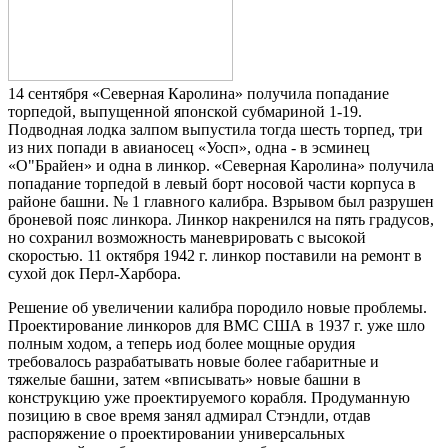
14 сентября «Северная Каролина» получила попадание
торпедой, выпущенной японской субмариной 1-19.
Подводная лодка залпом выпустила тогда шесть торпед, три
из них попади в авианосец «Уосп», одна - в эсминец
«О"Брайен» и одна в линкор. «Северная Каролина» получила
попадание торпедой в левый борт носовой части корпуса в
районе башни. № 1 главного калибра. Взрывом был разрушен
броневой пояс линкора. Линкор накренился на пять градусов,
но сохранил возможность маневрировать с высокой
скоростью. 11 октября 1942 г. линкор поставили на ремонт в
сухой док Перл-Харбора.
Решение об увеличении калибра породило новые проблемы.
Проектирование линкоров для ВМС США в 1937 г. уже шло
полным ходом, а теперь иод более мощные орудия
требовалось разрабатывать новые более габаритные и
тяжелые башни, затем «вписывать» новые башни в
конструкцию уже проектируемого корабля. Продуманную
позицию в свое время занял адмирал Стэндли, отдав
распоряжение о проектировании универсальных