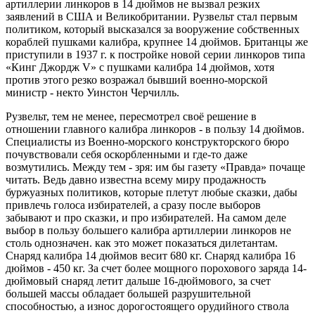
артиллерии линкоров в 14 дюймов не вызвал резких
заявлений в США и Великобритании. Рузвельт стал первым
политиком, который высказался за вооружение собственных
кораблей пушками калибра, крупнее 14 дюймов. Британцы же
приступили в 1937 г. к постройке новой серии линкоров типа
«Кинг Джордж V» с пушками калибра 14 дюймов, хотя
против этого резко возражал бывший военно-морской
министр - некто Уинстон Черчилль.
Рузвельт, тем не менее, пересмотрел своё решение в
отношении главного калибра линкоров - в пользу 14 дюймов.
Специалисты из Военно-морского конструкторского бюро
почувствовали себя оскорбленными и где-то даже
возмутились. Между тем - зря: им бы газету «Правда» почаще
читать. Ведь давно известна всему миру продажность
буржуазных политиков, которые плетут любые сказки, дабы
привлечь голоса избирателей, а сразу после выборов
забывают и про сказки, и про избирателей. На самом деле
выбор в пользу большего калибра артиллерии линкоров не
столь однозначен. как это может показаться дилетантам.
Снаряд калибра 14 дюймов весит 680 кг. Снаряд калибра 16
дюймов - 450 кг. За счет более мощного порохового заряда 14-
дюймовый снаряд летит дальше 16-дюймового, за счет
большей массы обладает большей разрушительной
способностью, а износ дорогостоящего орудийного ствола