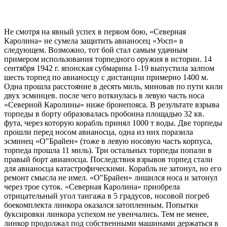
Не смотря на явный успех в первом бою, «Северная
Каролина» не сумела защитить авианосец «Уосп» в
следующем. Возможно, тот бой стал самым удачным
примером использования торпедного оружия в истории. 14
сентября 1942 г. японская субмарина 1-19 выпустила залпом
шесть торпед по авианосцу с дистанции примерно 1400 м.
Одна прошла расстояние в десять миль, миновав по пути кили
двух эсминцев. после чего воткнулась в левую часть носа
«Северной Каролины» ниже бронепояса. В результате взрыва
торпеды в борту образовалась пробоина площадью 32 кв.
фута, через которую корабль принял 1000 т воды. Две торпеды
прошли перед носом авианосца, одна из них поразила
эсминец «О"Брайен» (тоже в левую носовую часть корпуса,
торпеда прошла 11 миль). Три остальных торпеды попали в
правый борт авианосца. Последствия взрывов торпед стали
для авианосца катастрофическими. Корабль не затонул, но его
ремонт смысла не имел. «О"Брайен» лишился носа и затонул
через трое суток. «Северная Каролина» приобрела
отрицательный угол тангажа в 5 градусов, носовой погреб
боекомплекта линкора оказался затопленным. Попытки
буксировки линкора успехом не увенчались. Тем не менее,
линкор продолжал под собственными машинами держаться в