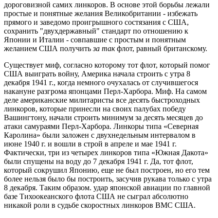
дороговизной самих линкоров. В основе этой борьбы лежали
простые и понятные желания Великобритании - избежать
прямого и заведомо проигрышного состязания с США,
сохранить "двухдержавный" стандарт по отношению к
Японии и Италии - совпавшие с простым и понятным
желанием США получить
за так
флот, равный британскому.
Существует миф, согласно которому тот флот, который помог
США выиграть войну, Америка начала строить с утра 8
декабря 1941 г., когда немного очухалась от случившегося
накануне разгрома японцами Перл-Харбора. Миф. На самом
деле американские милитаристы все десять быстроходных
линкоров, которые принесли на своих палубах победу
Вашингтону, начали строить минимум за десять месяцев до
атаки самураями Перл-Харбора. Линкоры типа «Северная
Каролина» были заложен с двухнедельным интервалом в
июне 1940 г. и вошли в строй в апреле и мае 1941 г.
Фактически, три из четырех линкоров типа «Южная Дакота»
были спущены на воду до 7 декабря 1941 г. Да, тот флот,
который сокрушил Японию, еще не был построен, но его тем
более нельзя было бы построить, засучив рукава только с утра
8 декабря. Таким образом. удар японской авиации по главной
базе Тихоокеанского флота США не сыграл абсолютно
никакой роли в судьбе скоростных линкоров ВМС США.