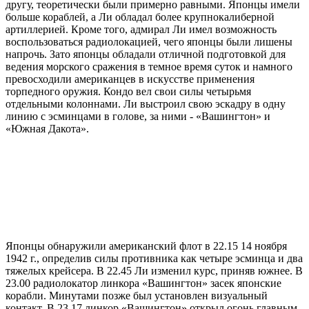
другу, теоретически были примерно равными. Японцы имели
больше кораблей, а Ли обладал более крупнокалиберной
артиллерией. Кроме того, адмирал Ли имел возможность
воспользоваться радиолокацией, чего японцы были лишены
напрочь. Зато японцы обладали отличной подготовкой для
ведения морского сражения в темное время суток и намного
превосходили американцев в искусстве применения
торпедного оружия. Кондо вел свои силы четырьмя
отдельными колоннами. Ли выстроил свою эскадру в одну
линию с эсминцами в голове, за ними - «Вашингтон» и
«Южная Дакота».
Японцы обнаружили американский флот в 22.15 14 ноября
1942 г., определив силы противника как четыре эсминца и два
тяжелых крейсера. В 22.45 Ли изменил курс, приняв южнее. В
23.00 радиолокатор линкора «Вашингтон» засек японские
корабли. Минутами позже был установлен визуальный
контакт. В 23.17 линкор «Вашингтон» открыл огонь главным