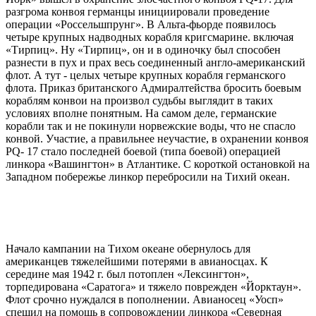
разгрома конвоя германцы инициировали проведение
операции «Россельшпрунг». В Альта-фьорде появилось
четыре крупных надводных корабля кригсмарине. включая
«Тирпиц». Ну «Тирпиц», он и в одиночку был способен
разнести в пух и прах весь соединенный англо-американский
флот. А тут - целых четыре крупных корабля германского
флота. Приказ британского Адмиралтейства бросить боевым
кораблям конвои на произвол судьбы выглядит в таких
условиях вполне понятным. На самом деле, германские
корабли так и не покинули норвежские воды, что не спасло
конвой. Участие, а правильнее неучастие, в охранении конвоя
PQ- 17 стало последней боевой (типа боевой) операцией
линкора «Вашингтон» в Атлантике. С короткой остановкой на
Западном побережье линкор перебросили на Тихий океан.
Начало кампании на Тихом океане обернулось для
американцев тяжелейшими потерями в авианосцах. К
середине мая 1942 г. был потоплен «Лексингтон»,
торпедирована «Саратога» и тяжело поврежден «Йорктаун».
Флот срочно нуждался в пополнении. Авианосец «Уосп»
спешил на помощь в сопровождении линкора «Северная