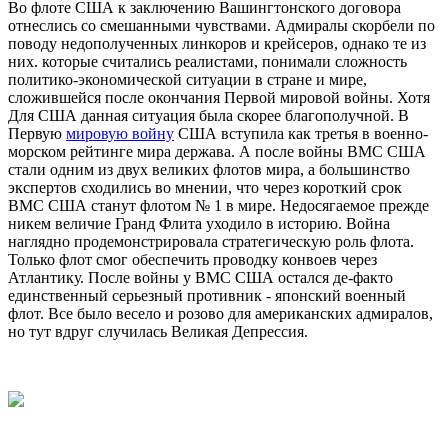
Во флоте США к заключению Вашингтонского договора
отнеслись со смешанными чувствами. Адмиралы скорбели по
поводу недополученных линкоров и крейсеров, однако те из
них. которые считались реалистами, понимали сложность
политико-экономической ситуации в стране и мире,
сложившейся после окончания Первой мировой войны. Хотя
Для США данная ситуация была скорее благополучной. В
Первую
мировую войну
США вступила как третья в военно-
морском рейтинге мира держава. А после войны ВМС США
стали одним из двух великих флотов мира, а большинство
экспертов сходились во мнении, что через короткий срок
ВМС США станут флотом № 1 в мире. Недосягаемое прежде
никем величие Гранд Флита уходило в историю. Война
наглядно продемонстрировала стратегическую роль флота.
Только флот смог обеспечить проводку конвоев через
Атлантику. После войны у ВМС США остался де-факто
единственный серьезный противник - японский военный
флот. Все было весело и розово для американских адмиралов,
но тут вдруг случилась Великая Депрессия.