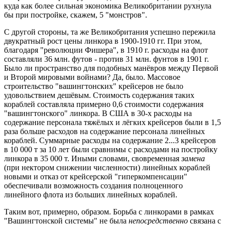
куда как более сильная экономика Великобритании рухнула
бы при постройке, скажем, 5 "монстров".
С другой стороны, та же Великобритания успешно пережила
двукратный рост цены линкора в 1900-1910 гг. При этом,
благодаря "революции Фишера", в 1910 г. расходы на флот
составляли 36 млн. футов - против 31 млн. фунтов в 1901 г.
Было ли пространство для подобных манёвров между Первой
и Второй мировыми войнами? Да, было. Массовое
строительство "вашингтонских" крейсеров не было
удовольствием дешёвым. Стоимость содержания таких
кораблей составляла примерно 0,6 стоимости содержания
"вашингтонского" линкора. В США в 30-х расходы на
содержание персонала тяжёлых и лёгких крейсеров были в 1,5
раза больше расходов на содержание персонала линейных
кораблей. Суммарные расходы на содержание 2...3 крейсеров
в 10 000 т за 10 лет были сравнимы с расходами на постройку
линкора в 35 000 т. Иными словами, свовременная
замена
(при нектором снижении численности) линейных кораблей
новыми и отказ от крейсерской "гиперкомпенсации"
обеспечивали возможность создания полноценного
линейного флота из больших линейных кораблей.
Таким вот, примерно, образом. Борьба с линкорами в рамках
"Вашингтонской системы" не была
непосредственно
связана с