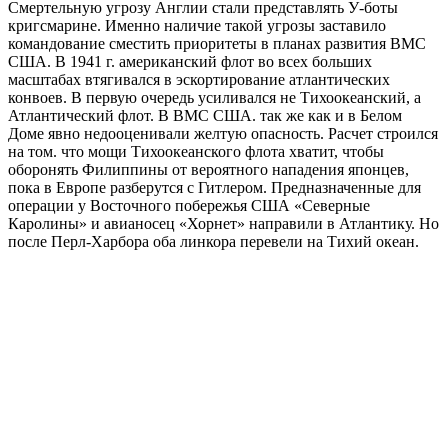
Смертельную угрозу Англии стали представлять У-боты
кригсмарине. Именно наличие такой угрозы заставило
командование сместить приоритеты в планах развития ВМС
США. В 1941 г. американский флот во всех больших
масштабах втягивался в эскортирование атлантических
конвоев. В первую очередь усиливался не Тихоокеанский, а
Атлантический флот. В ВМС США. так же как и в Белом
Доме явно недооценивали желтую опасность. Расчет строился
на том. что мощи Тихоокеанского флота хватит, чтобы
оборонять Филиппины от вероятного нападения японцев,
пока в Европе разберутся с Гитлером. Предназначенные для
операции у Восточного побережья США «Северные
Каролины» и авианосец «Хорнет» направили в Атлантику. Но
после Перл-Харбора оба линкора перевели на Тихий океан.