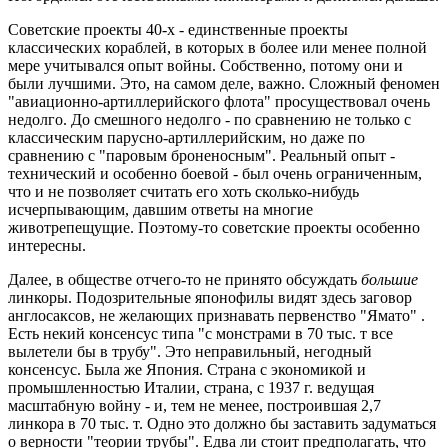
Советские проекты 40-х - единственные проекты
классических кораблей, в которых в более или менее полной
мере учитывался опыт войны. Собственно, потому они и
были лучшими. Это, на самом деле, важно. Сложный феномен
"авиационно-артиллерийского флота" просуществовал очень
недолго. До смешного недолго - по сравнению не только с
классическим парусно-артиллерийским, но даже по
сравнению с "паровым броненосным". Реальный опыт -
технический и особенно боевой - был очень ограниченным,
что и не позволяет считать его хоть сколько-нибудь
исчерпывающим, давшим ответы на многие
животрепещущие. Поэтому-то советские проекты особенно
интересны.
Далее, в обществе отчего-то не принято обсуждать
большие
линкоры. Подозрительные японофилы видят здесь заговор
англосаксов, не желающих признавать первенство "Ямато" .
Есть некий консенсус типа "с монстрами в 70 тыс. т все
вылетели бы в трубу". Это неправильный, негодный
консенсус. Была же Япония. Страна с экономикой и
промышленностью Италии, страна, с 1937 г. ведущая
масштабную войну - и, тем не менее, построившая 2,7
линкора в 70 тыс. т. Одно это должно бы заставить задуматься
о верности "теории трубы". Едва ли стоит предполагать, что