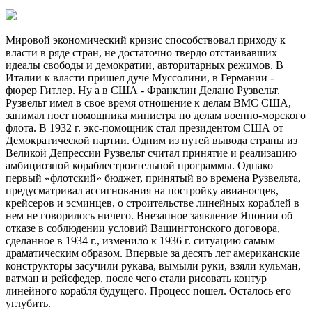
Мировой экономический кризис способствовал приходу к
власти в ряде стран, не достаточно твердо отстаивавших
идеалы свободы и демократии, авторитарных режимов. В
Италии к власти пришел дуче Муссолини, в Германии -
фюрер Гитлер. Ну а в США - Франклин Делано Рузвельт.
Рузвельт имел в свое время отношение к делам ВМС США,
занимал пост помощника министра по делам военно-морского
флота. В 1932 г. экс-помощник стал президентом США от
Демократической партии. Одним из путей вывода страны из
Великой Депрессии Рузвельт считал принятие и реализацию
амбициозной кораблестроительной программы. Однако
первый «флотский» бюджет, принятый во времена Рузвельта,
предусматривал ассигнования на постройку авианосцев,
крейсеров и эсминцев, о строительстве линейных кораблей в
нем не говорилось ничего. Внезапное заявление Японии об
отказе в соблюдении условий Вашингтонского договора,
сделанное в 1934 г., изменило к 1936 г. ситуацию самым
драматическим образом. Впервые за десять лет американские
конструкторы засучили рукава, вымыли руки, взяли кульман,
ватман и рейсфедер, после чего стали рисовать контур
линейного корабля будущего. Процесс пошел. Осталось его
углубить.