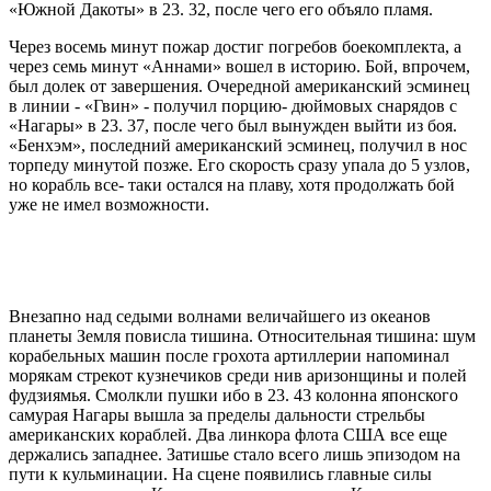
«Южной Дакоты» в 23. 32, после чего его объяло пламя.
Через восемь минут пожар достиг погребов боекомплекта, а
через семь минут «Аннами» вошел в историю. Бой, впрочем,
был долек от завершения. Очередной американский эсминец
в линии - «Гвин» - получил порцию- дюймовых снарядов с
«Нагары» в 23. 37, после чего был вынужден выйти из боя.
«Бенхэм», последний американский эсминец, получил в нос
торпеду минутой позже. Его скорость сразу упала до 5 узлов,
но корабль все- таки остался на плаву, хотя продолжать бой
уже не имел возможности.
Внезапно над седыми волнами величайшего из океанов
планеты Земля повисла тишина. Относительная тишина: шум
корабельных машин после грохота артиллерии напоминал
морякам стрекот кузнечиков среди нив аризонщины и полей
фудзиямья. Смолкли пушки ибо в 23. 43 колонна японского
самурая Нагары вышла за пределы дальности стрельбы
американских кораблей. Два линкора флота США все еще
держались западнее. Затишье стало всего лишь эпизодом на
пути к кульминации. На сцене появились главные силы