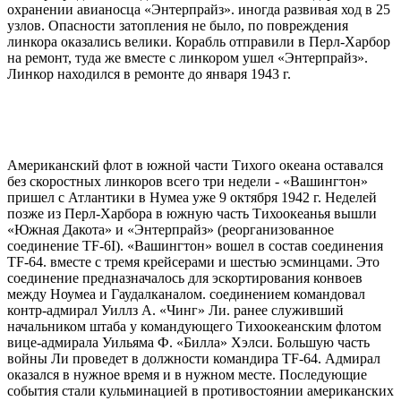
охранении авианосца «Энтерпрайз». иногда развивая ход в 25
узлов. Опасности затопления не было, по повреждения
линкора оказались велики. Корабль отправили в Перл-Харбор
на ремонт, туда же вместе с линкором ушел «Энтерпрайз».
Линкор находился в ремонте до января 1943 г.
Американский флот в южной части Тихого океана оставался
без скоростных линкоров всего три недели - «Вашингтон»
пришел с Атлантики в Нумеа уже 9 октября 1942 г. Неделей
позже из Перл-Харбора в южную часть Тихоокеанья вышли
«Южная Дакота» и «Энтерпрайз» (реорганизованное
соединение TF-6I). «Вашингтон» вошел в состав соединения
TF-64. вместе с тремя крейсерами и шестью эсминцами. Это
соединение предназначалось для эскортирования конвоев
между Ноумеа и Гаудалканалом. соединением командовал
контр-адмирал Уиллз А. «Чинг» Ли. ранее служивший
начальником штаба у командующего Тихоокеанским флотом
вице-адмирала Уильяма Ф. «Билла» Хэлси. Большую часть
войны Ли проведет в должности командира TF-64. Адмирал
оказался в нужное время и в нужном месте. Последующие
события стали кульминацией в противостоянии американских