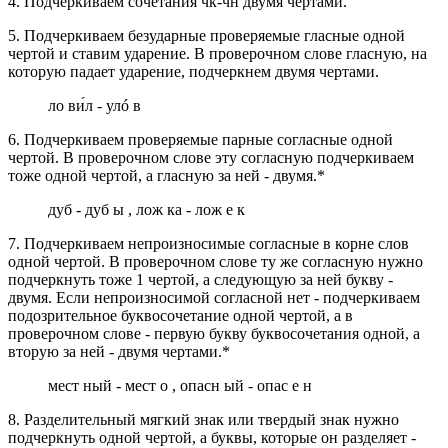
4. Подчеркиваем сочетания чк-чн двумя чертами.
5. Подчеркиваем безударные проверяемые гласные одной
чертой и ставим ударение. В проверочном слове гласную, на
которую падает ударение, подчеркнем двумя чертами.
ло ви́л - улó в
6. Подчеркиваем проверяемые парные согласные одной
чертой. В проверочном слове эту согласную подчеркиваем
тоже одной чертой, а гласную за ней - двумя.*
дуб - дуб ы , лож ка - лож е к
7. Подчеркиваем непроизносимые согласные в корне слов
одной чертой. В проверочном слове ту же согласную нужно
подчеркнуть тоже 1 чертой, а следующую за ней букву -
двумя. Если непроизносимой согласной нет - подчеркиваем
подозрительное буквосочетание одной чертой, а в
проверочном слове - первую букву буквосочетания одной, а
вторую за ней - двумя чертами.*
мест ный - мест о , опасн ый - опас е н
8. Разделительный мягкий знак или твердый знак нужно
подчеркнуть одной чертой, а буквы, которые он разделяет -