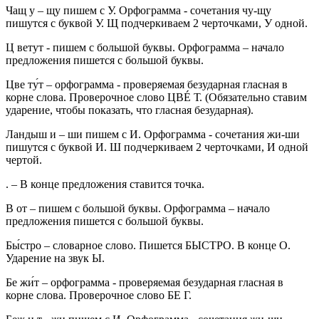
Чащ у – щу пишем с У. Орфограмма - сочетания чу-щу
пишутся с буквой У. Щ подчеркиваем 2 черточками, У одной.
Ц ветут - пишем с большой буквы. Орфограмма – начало
предложения пишется с большой буквы.
Цве ту́т – орфограмма - проверяемая безударная гласная в
корне слова. Проверочное слово ЦВÉ Т. (Обязательно ставим
ударение, чтобы показать, что гласная безударная).
Ландыш и – ши пишем с И. Орфограмма - сочетания жи-ши
пишутся с буквой И. Ш подчеркиваем 2 черточками, И одной
чертой.
. – В конце предложения ставится точка.
В от – пишем с большой буквы. Орфограмма – начало
предложения пишется с большой буквы.
Бы́стро – словарное слово. Пишется БЫСТРО. В конце О.
Ударение на звук Ы.
Бе жи́т – орфограмма - проверяемая безударная гласная в
корне слова. Проверочное слово БЕ Г.