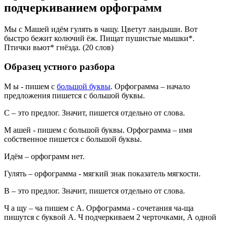
подчеркиванием орфограмм
Мы с Машей идём гулять в чащу. Цветут ландыши. Вот
быстро бежит колючий ёж. Пищат пушистые мышки*.
Птички вьют* гнёзда. (20 слов)
Образец устного разбора
М ы - пишем с
большой буквы
. Орфограмма – начало
предложения пишется с большой буквы.
С – это предлог. Значит, пишется отдельно от слова.
М ашей - пишем с большой буквы. Орфограмма – имя
собственное пишется с большой буквы.
Идём – орфограмм нет.
Гулять – орфограмма - мягкий знак показатель мягкости.
В – это предлог. Значит, пишется отдельно от слова.
Ч а щу – ча пишем с А. Орфограмма - сочетания ча-ща
пишутся с буквой А. Ч подчеркиваем 2 черточками, А одной