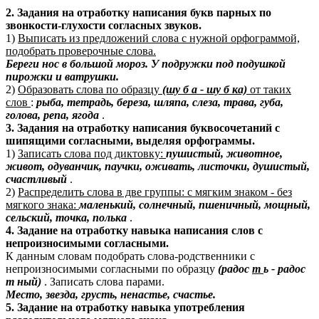
2.
Задания на отработку написания букв парных по
звонкости-глухости согласных звуков.
1)
Выписать из предложений слова с нужной орфограммой,
подобрать проверочные слова.
Береги нос в большой мороз. У подружки под подушкой
пирожки и ватрушки.
2)
Образовать слова по образцу
(шу
б
а - шу
б
ка)
от таких
слов
:
рыба, тетрадь, береза, шляпа, слеза, трава, губа,
голова, репа, ягода
.
3.
Задания на отработку написания буквосочетаний с
шипящими согласными, выделяя орфограммы.
1)
Записать слова под диктовку:
пушистый, животное,
живот, одуванчик, паучки, оживать, листочки, душистый,
счастливый
.
2)
Распределить слова в две группы: с мягким знаком - без
мягкого знака:
маленький, солнечный, пшеничный, мощный,
сельский, точка, полька
.
4.
Задание на отработку навыка написания слов с
непроизносимыми согласными.
К данным словам подобрать слова-родственники с
непроизносимыми согласными по образцу
(радос
т
ь - радос
т
ный)
. Записать слова парами.
Место, звезда, грусть, ненастье, счастье.
5.
Задание на отработку навыка употребления