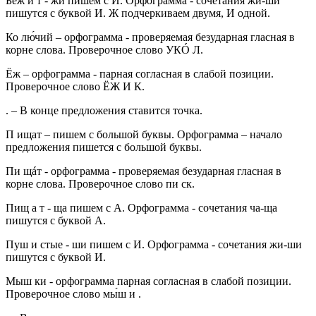
Беж и т - жи пишем с И. Орфограмма - сочетания жи-ши
пишутся с буквой И. Ж подчеркиваем двумя, И одной.
Ко лю́чий – орфограмма - проверяемая безударная гласная в
корне слова. Проверочное слово УКÓ Л.
Ёж – орфограмма - парная согласная в слабой позиции.
Проверочное слово ЁЖ И К.
. – В конце предложения ставится точка.
П ищат – пишем с большой буквы. Орфограмма – начало
предложения пишется с большой буквы.
Пи щáт - орфограмма - проверяемая безударная гласная в
корне слова. Проверочное слово пи ск.
Пищ а т - ща пишем с А. Орфограмма - сочетания ча-ща
пишутся с буквой А.
Пуш и стые - ши пишем с И. Орфограмма - сочетания жи-ши
пишутся с буквой И.
Мыш ки - орфограмма парная согласная в слабой позиции.
Проверочное слово мы́ш и .