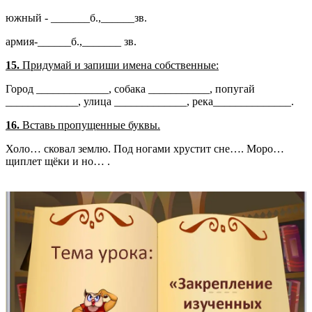
южный - _______б.,______зв.
армия-______б.,_______ зв.
15.
Придумай и запиши имена собственные:
Город _____________, собака ___________, попугай
_____________, улица _____________, река______________.
16.
Вставь пропущенные буквы.
Холо… сковал землю. Под ногами хрустит сне…. Моро…
щиплет щёки и но… .