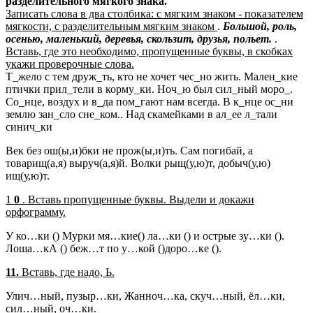
разделительного мягкого знака.
Записать слова в два столбика: с мягким знаком - показателем
мягкости, с разделительным мягким знаком
.
Большой, роль,
осенью, маленький, деревья, скользит, друзья, польет.
.
Вставь, где это необходимо, пропущенные буквы, в скобках
укажи проверочные слова.
Т_жело с тем друж_ть, кто не хочет чес_но жить. Мален_кие
птички прил_тели в корму_ки. Ноч_ю был сил_ный моро_.
Со_нце, воздух и в_да пом_гают нам всегда. В к_нце ос_ни
землю зан_сло сне_ком.. Над скамейками в ал_ее л_тали
синич_ки
Век без ош(ы,и)бки не прож(ы,и)ть. Сам погибай, а
товарищ(а,я) выруч(а,я)й. Волки рыщ(у,ю)т, добыч(у,ю)
ищ(у,ю)т.
1
0
. Вставь пропущенные буквы. Выдели и докажи
орфограмму.
У ко…ки () Мурки мя…кие() ла…ки () и острые зу…ки ().
Лоша…кА () беж…т по у…кой ()доро…ке ().
11.
Вставь, где надо, Ь.
Улич…ный, пузыр…ки, Жанноч…ка, скуч…ный, ёл…ки,
сил…ный, оч…ки.