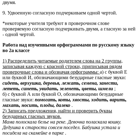
двумя.
9. Удвоенную согласную подчеркиваем одной чертой.
*некоторые учителя требуют в проверочном слове
проверяемую согласную подчеркивать двумя, а гласную за ней
- одной чертой.
Работа над изученными орфограммами по русскому языку
во 2а классе
1) Распределить читаемые родителем слова на 2 группы,
записывая каждую с красной строки, приписывая рядом
проверочные слова и обозначая орфограммы:
а) с буквой Е
или буквой И, обозначающими безударные гласные звуки:
сидеть, верхушка, деревья, лежать, семена, занести,
лететь, синеть, увидать, зеленеть, цветы, шмели
;
б) с буквой А или буквой О, обозначающими безударные
гласные звуки:
помогать, коты, хвосты, ходить, варить,
махать, носить, плоды, далеко
.
2) Записать предложения, найти и проверить буквы
безударных гласных звуков.
Мама полоскала белье на реке. Девочка поласкала кошку.
Дедушка к старости совсем поседел. Бабушка устала и
посидела на скамейке в парке
.