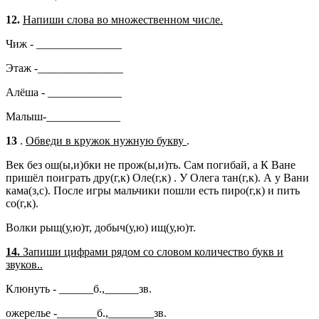
12.
Напиши слова во множественном числе.
Чиж - _______________
Этаж -_______________
Алёша - _____________
Малыш-_____________
13
.
Обведи в кружок нужную букву
.
Век без ош(ы,и)бки не прож(ы,и)ть. Сам погибай, а К Ване
пришёл поиграть дру(г,к) Оле(г,к) . У Олега тан(г,к). А у Вани
кама(з,с). После игры мальчики пошли есть пиро(г,к) и пить
со(г,к).
Волки рыщ(у,ю)т, добыч(у,ю) ищ(у,ю)т.
14.
Запиши цифрами рядом со словом количество букв и
звуков..
Клюнуть - ______б.,______зв.
ожерелье -_______б.,________зв.