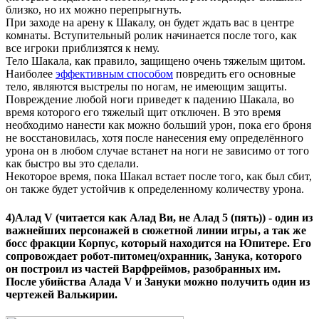
близко, но их можно перепрыгнуть.
При заходе на арену к Шакалу, он будет ждать вас в центре
комнаты. Вступительный ролик начинается после того, как
все игроки приблизятся к нему.
Тело Шакала, как правило, защищено очень тяжелым щитом.
Наиболее
эффективным способом
повредить его основные
тело, являются выстрелы по ногам, не имеющим защиты.
Повреждение любой ноги приведет к падению Шакала, во
время которого его тяжелый щит отключен. В это время
необходимо нанести как можно больший урон, пока его броня
не восстановилась, хотя после нанесения ему определённого
урона он в любом случае встанет на ноги не зависимо от того
как быстро вы это сделали.
Некоторое время, пока Шакал встает после того, как был сбит,
он также будет устойчив к определенному количеству урона.
4)
Алад V
(читается как Алад Ви, не Алад 5 (пять)) - один из
важнейших персонажей в сюжетной линии игры, а так же
босс фракции Корпус, который находится на Юпитере. Его
сопровождает робот-питомец/охранник, Занука, которого
он построил из частей Варфреймов, разобранных им.
После убийства Алада V и Зануки можно получить один из
чертежей Валькирии.