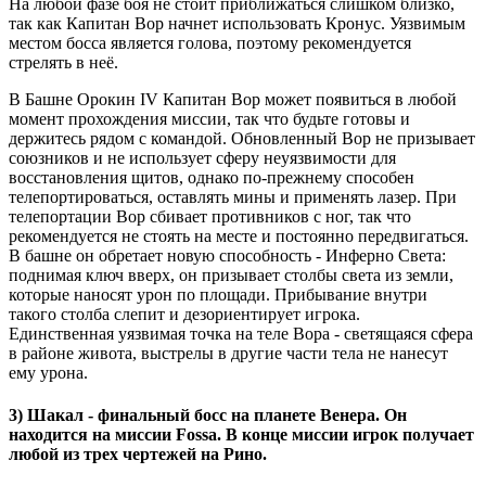
На любой фазе боя не стоит приближаться слишком близко,
так как Капитан Вор начнет использовать Кронус. Уязвимым
местом босса является голова, поэтому рекомендуется
стрелять в неё.
В Башне Орокин IV Капитан Вор может появиться в любой
момент прохождения миссии, так что будьте готовы и
держитесь рядом с командой. Обновленный Вор не призывает
союзников и не использует сферу неуязвимости для
восстановления щитов, однако по-прежнему способен
телепортироваться, оставлять мины и применять лазер. При
телепортации Вор сбивает противников с ног, так что
рекомендуется не стоять на месте и постоянно передвигаться.
В башне он обретает новую способность - Инферно Света:
поднимая ключ вверх, он призывает столбы света из земли,
которые наносят урон по площади. Прибывание внутри
такого столба слепит и дезориентирует игрока.
Единственная уязвимая точка на теле Вора - светящаяся сфера
в районе живота, выстрелы в другие части тела не нанесут
ему урона.
3)
Шакал
-
финальный босс на планете Венера. Он
находится на миссии Fossa. В конце миссии игрок получает
любой из трех чертежей на Рино.