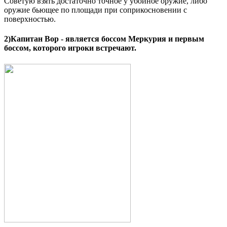
Советую взять достаточно точное у убойное оружие, либо
оружие бьющее по площади при соприкосновении с
поверхностью.
2)
Капитан Вор
- является боссом Меркурия и первым
боссом, которого игроки встречают.