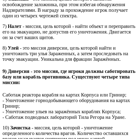
освобождение заложника, при этом избегая обнаружения
Надзирателями. В награду за прохождение игрок получает
один из четырех чертежей спектра.
7)
Налет
- миссия, цель которой - найти объект и переправить
его на эвакуацию, не допустив его уничтожения. Двигается
он за счет ваших щитов.
8)
Улей
- это миссия диверсии, цель которой найти и
уничтожить три улья Зараженных, а затем проследовать на
точку эвакуации. Уникальна для фракции Заражённых.
9)
Диверсия
- это миссия, где игроки должны саботировать
базу или корабль противника. Существуют четыре типа
миссии:
Саботаж реактора корабля на картах Корпуса или Гринир;
-
Уничтожение горнодобывающего оборудования на картах
Гринир;
-
Уничтожение ульев
на заражённых кораблях Корпуса;
-
Саботаж подводных лабораторий
Тила Регора на Уране.
10)
Зачистка
- миссия, цель которой - уничтожение
определенного количества врагов. Количество оставшихся
врагов указывается счетчиком под мини-картой.