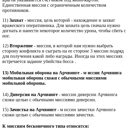
Единственная миссия с ограниченным количеством
противников.
11)
Захват
- миссия, цель которой - нахождение и захват
вражеского оперативника. Для захвата цель сначала нужно
догнать и нанести некоторое количество урона, чтобы сбить с
ног.
12)
Вторжение -
миссия, в которой нам нужно выбрать
сторону конфликта и сыграть на ее стороне 3 миссии подряд
для получения какой либо награды. Иногда на этих миссиях
встречается задание убийства босса .
13)
Мобильная оборона на Арчвинге
- м
иссии Арчвинга
мобильная оборона схожи с обычными миссиями
мобильной обороны.
14)
Диверсия на Арчвинге
- миссии диверсии Арчвинга
схожи целью с обычными миссиями диверсии.
15)
Зачистка на Арчвинге
- м иссии зачистки Арчвинга
схожи целью с обычными миссиями зачистки.
К миссиям бесконечного типа относятся: