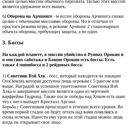
схожи целью миссии обычного перехвата. Целью этих миссий
является удержание всех вышек
.
6)
Оборона на Арчвинге
- м иссии обороны Арчвинга схожи
целью с обычными миссиями обороны. Но в отличии от
простого режима игры, в режиме Арчвинг 2 стационарных
объекта обороны, требующих защиты, а не один.
3. Боссы
На каждой планете, в миссии убийство в Руинах Орокин и
в миссиях саботажа в Башне Орокин есть боссы. Есть
также 4 минибосса и 2 рейдовых босса.
1)
Советник Вэй Хек
- босс, который находится на локации
Oro(Земля), которая доступна лишь игрокам с 5 рангом или
выше. Наградой за успешное уничтожение Советника Вэй
Хека и завершение миссии является один из чертежей
варфрейма Гидроид. Также после победы над Хеком есть шанс
что с него выпадет Кристалл Аргона.
Борьба с Советником происходит в течении всего уровня. Во
время первой стадии он будет летать над вами появляясь и
снова исчезая. Нанести ему урон на этой стадии можно лишь
когда он открывает свое лицо.