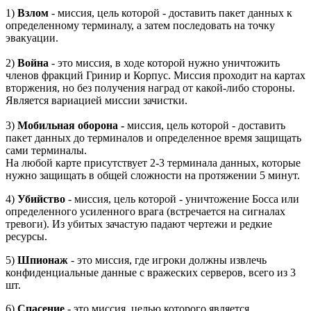
1)
Взлом
- миссия, цель которой - доставить пакет данных к
определенному терминалу, а затем последовать на точку
эвакуации.
2)
Война
- это миссия, в ходе которой нужно уничтожить
членов фракций Гринир и Корпус. Миссия проходит на картах
вторжения, но без получения наград от какой-либо стороны.
Является вариацией миссии зачистки.
3)
Мобильная оборона -
миссия, цель которой - доставить
пакет данных до терминалов и определенное время защищать
сами терминалы.
На любой карте присутствует 2-3 терминала данных, которые
нужно защищать в общей сложности на протяжении 5 минут.
4)
Убийство
- миссия, цель которой - уничтожение Босса или
определенного усиленного врага (встречается на сигналах
тревоги). Из убитых зачастую падают чертежи и редкие
ресурсы.
5)
Шпионаж
- это миссия, где игроки должны извлечь
конфиденциальные данные с вражеских серверов, всего из 3
шт.
6)
Спасение
- это миссия, целью которого является