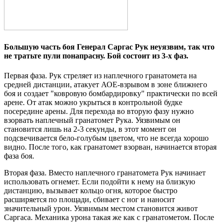
Большую часть боя Генерал Саргас Рук неуязвим, так что
не тратьте пули понапрасну. Бой состоит из 3-х фаз.
Первая фаза.
Рук стреляет из наплечного гранатомета на
средней дистанции, атакует АОЕ-взрывом в зоне ближнего
боя и создает "ковровую бомбардировку" практически по всей
арене. От атак можно укрыться в контрольной будке
посередине арены. Для перехода во вторую фазу нужно
взорвать наплечный гранатомет Рука. Уязвимым он
становится лишь на 2-3 секунды, в этот момент он
подсвечивается бело-голубым цветом, что не всегда хорошо
видно. После того, как гранатомет взорван, начинается вторая
фаза боя.
Вторая фаза. Вместо наплечного гранатомета Рук начинает
использовать огнемет. Если подойти к нему на близкую
дистанцию, вызывает кольцо огня, которое быстро
расширяется по площади, сбивает с ног и наносит
значительный урон. Уязвимым местом становится живот
Саргаса. Механика урона такая же как с гранатометом. После