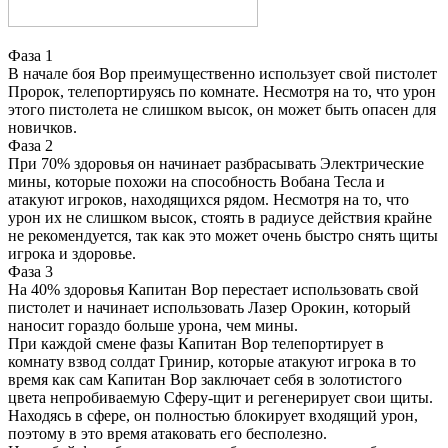
Фаза 1
В начале боя Вор преимущественно использует свой пистолет
Пророк, телепортируясь по комнате. Несмотря на то, что урон
этого пистолета не слишком высок, он может быть опасен для
новичков.
Фаза 2
При 70% здоровья он начинает разбрасывать Электрические
мины, которые похожи на способность Вобана Тесла и
атакуют игроков, находящихся рядом. Несмотря на то, что
урон их не слишком высок, стоять в радиусе действия крайне
не рекомендуется, так как это может очень быстро снять щиты
игрока и здоровье.
Фаза 3
На 40% здоровья Капитан Вор перестает использовать свой
пистолет и начинает использовать Лазер Орокин, который
наносит гораздо больше урона, чем мины.
При каждой смене фазы Капитан Вор телепортирует в
комнату взвод солдат Гринир, которые атакуют игрока в то
время как сам Капитан Вор заключает себя в золотистого
цвета непробиваемую Сферу-щит и регенерирует свои щиты.
Находясь в сфере, он полностью блокирует входящий урон,
поэтому в это время атаковать его бесполезно.