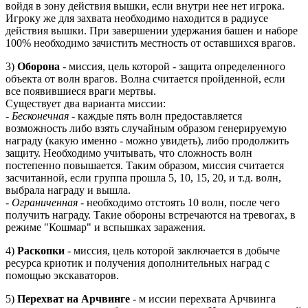
войдя в зону действия вышки, если внутри нее нет игрока.
Игроку же для захвата необходимо находится в радиусе
действия вышки. При завершении удержания башен и наборе
100% необходимо зачистить местность от оставшихся врагов.
3)
Оборона
-
миссия, цель которой - защита определенного
объекта от волн врагов. Волна считается пройденной, если
все появившиеся враги мертвы.
Существует два варианта миссии:
-
Бесконечная
- каждые пять волн предоставляется
возможность либо взять случайным образом генерируемую
награду (какую именно - можно увидеть), либо продолжить
защиту. Необходимо учитывать, что сложность волн
постепенно повышается. Таким образом, миссия считается
засчитанной, если группа прошла 5, 10, 15, 20, и т.д. волн,
выбрала награду и вышла.
-
Ограниченная
- необходимо отстоять 10 волн, после чего
получить награду. Такие обороны встречаются на
тревогах, в
режиме "Кошмар" и вспышках заражения.
4)
Раскопки
- миссия, цель которой заключается в добыче
ресурса криотик и получения дополнительных наград с
помощью экскаваторов.
5)
Перехват на Арчвинге
- м иссии перехвата Арчвинга