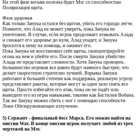
На этой фазе весьма полезна будет Мэг со способностью
Поляризация щита.
Фаза здоровья
Как только Занука остался без щитов, убить его гораздо легче.
Помните, что Алад не может умереть, пока Занука не
уничтожен. В случае, если игрок продолжает атаковать Алада
и снижает его здоровье до нуля, Алад упадет, и Занука
бросится к нему на помощь, и оживит его.
Пока Занука не восстановил себе щиты, сконцентрируйте
огонь на нем и убейте его. После смерти Зануки убийство
Алада не представляет сложности. Хотя Занука проворен,
большинство игроков все равно будут намного быстрее, что
делает скоростную стратегию лучшей. Взрывы Зануки
работают в большей степени как поддержка, реальную угрозу
представляют ракеты, которые могут за один залп снять все
щиты. Просто избегайте его атак, пока он не падёт или
выведите его из игры навыками, такими как Бастилия Вобана.
Так же Зануку можно сбить с ног с помощью способности
Локи Обезоруживающее излучение.
5)
Сержант
- финальный босс Марса. Его можно найти на
миссии War. В конце миссии игрок получает любой из трех
чертежей на Мэг.