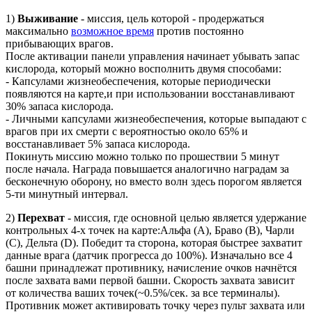
1)
Выживание
-
миссия, цель которой - продержаться
максимально
возможное время
против постоянно
прибывающих врагов.
После активации панели управления начинает убывать запас
кислорода, который можно восполнить двумя способами:
-
Капсулами жизнеобеспечения
, которые периодически
появляются на карте,и при использовании восстанавливают
30% запаса кислорода.
-
Личными капсулами жизнеобеспечения, которые выпадают с
врагов при их смерти с вероятностью около 65% и
восстанавливает 5% запаса кислорода.
Покинуть миссию можно только по прошествии 5 минут
после начала. Награда повышается аналогично наградам за
бесконечную оборону, но вместо волн здесь порогом является
5-ти минутный интервал.
2)
Перехват
- миссия, где основной целью является удержание
контрольных 4-х точек на карте:Альфа (А), Браво (B), Чарли
(C), Дельта (D). Победит та сторона, которая быстрее захватит
данные врага (датчик прогресса до 100%). Изначально все 4
башни принадлежат противнику, начисление очков начнётся
после захвата вами первой башни. Скорость захвата зависит
от количества ваших точек(~0.5%/сек. за все терминалы).
Противник может активировать точку через пульт захвата или