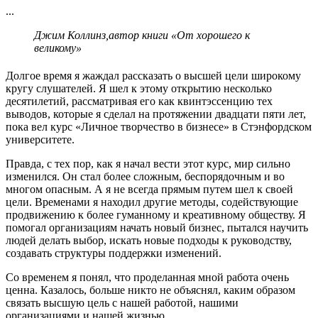
...
Джим Коллинз,
автор книги «От хорошего к
великому»
Долгое время я жаждал рассказать о высшей цели широкому
кругу слушателей. Я шел к этому открытию несколько
десятилетий, рассматривая его как квинтэссенцию тех
выводов, которые я сделал на протяжении двадцати пяти лет,
пока вел курс «Личное творчество в бизнесе» в Стэнфордском
университете.
Правда, с тех пор, как я начал вести этот курс, мир сильно
изменился. Он стал более сложным, беспорядочным и во
многом опасным. А я не всегда прямым путем шел к своей
цели. Временами я находил другие методы, содействующие
продвижению к более гуманному и креативному обществу. Я
помогал организациям начать новый бизнес, пытался научить
людей делать выбор, искать новые подходы к руководству,
создавать структуры поддержки изменений.
Со временем я понял, что проделанная мной работа очень
ценна. Казалось, больше никто не объяснял, каким образом
связать высшую цель с нашей работой, нашими
организациями и нашей жизнью.