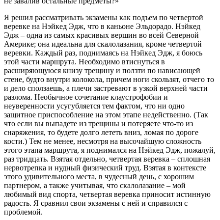
не завалив остальные предметы?»
Я решил рассматривать экзамены как подъем по четвертой
веревке на Нэйкед Эдж, что в каньоне Эльдорадо. Нэйкед
Эдж – одна из самых красивых вершин во всей Северной
Америке; она идеальна для скалолазания, кроме четвертой
веревки. Каждый раз, поднимаясь на Нэйкед Эдж, я боюсь
этой части маршрута. Необходимо втиснуться в
расширяющуюся книзу трещину и ползти по нависающей
стене, будто внутри колокола, причем ноги скользят, отчего то
и дело сползаешь, а плечи застревают в узкой верхней части
разлома. Необычное сочетание клаустрофобии и
неуверенности усугубляется тем фактом, что ни одно
защитное приспособление на этом этапе недейственно. (Так
что если вы выпадете из трещины и потеряете что-то из
снаряжения, то будете долго лететь вниз, ломая по дороге
кости.) Тем не менее, несмотря на высочайшую сложность
этого этапа маршрута, я поднимался на Нэйкед Эдж, пожалуй,
раз тридцать. Взятая отдельно, четвертая веревка – сплошная
нервотрепка и нудный физический труд. Взятая в контексте
этого удивительного места, в чудесный день, с хорошим
партнером, а также учитывая, что скалолазание – мой
любимый вид спорта, четвертая веревка приносит истинную
радость. Я сравнил свои экзамены с ней и справился с
проблемой.