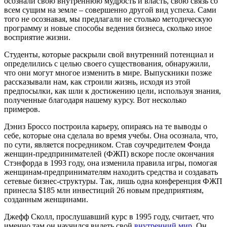
осознали свою внутреннюю мудрость и власть, свою связь со
всем сущим на земле – совершенно другой вид успеха. Сами
того не осознавая, мы предлагали не столько методическую
программу и новые способы ведения бизнеса, сколько иное
восприятие жизни.
Студенты, которые раскрыли свой внутренний потенциал и
определились с целью своего существования, обнаружили,
что они могут многое изменить в мире. Выпускники позже
рассказывали нам, как строили жизнь, исходя из этой
предпосылки, как шли к достижению цели, используя знания,
полученные благодаря нашему курсу. Вот несколько
примеров.
Дэниз Броссо построила карьеру, опираясь на те выводы о
себе, которые она сделала во время учебы. Она осознала, что,
по сути, является посредником. Став соучредителем Фонда
женщин-предпринимателей (ФЖП) вскоре после окончания
Стэнфорда в 1993 году, она изменила правила игры, помогая
женщинам-предпринимателям находить средства и создавать
сетевые бизнес-структуры. Так, лишь одна конференция ФЖП
принесла $185 млн инвестиций 26 новым предприятиям,
созданным женщинами.
Джефф Сколл, прослушавший курс в 1995 году, считает, что
именно там он научился видеть свой
внутренний мир
. Он