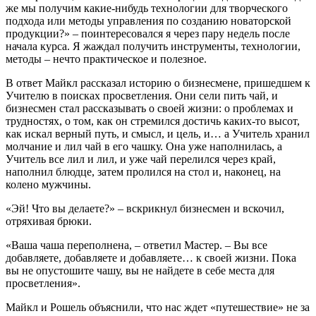
же мы получим какие-нибудь технологии для творческого
подхода или методы управления по созданию новаторской
продукции?» – поинтересовался я через пару недель после
начала курса. Я жаждал получить инструменты, технологии,
методы – нечто практическое и полезное.
В ответ Майкл рассказал историю о бизнесмене, пришедшем к
Учителю в поисках просветления. Они сели пить чай, и
бизнесмен стал рассказывать о своей жизни: о проблемах и
трудностях, о том, как он стремился достичь каких-то высот,
как искал верный путь, и смысл, и цель, и… а Учитель хранил
молчание и лил чай в его чашку. Она уже наполнилась, а
Учитель все лил и лил, и уже чай перелился через край,
наполнил блюдце, затем пролился на стол и, наконец, на
колено мужчины.
«Эй! Что вы делаете?» – вскрикнул бизнесмен и вскочил,
отряхивая брюки.
«Ваша чаша переполнена, – ответил Мастер. – Вы все
добавляете, добавляете и добавляете… к своей жизни. Пока
вы не опустошите чашу, вы не найдете в себе места для
просветления».
Майкл и Рошель объяснили, что нас ждет «путешествие» не за