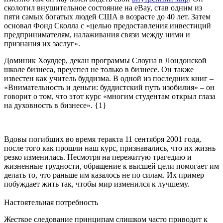
сколотил внушительное состояние на eBay, став одним из
пяти самых богатых людей США в возрасте до 40 лет. Затем
основал Фонд Сколла с «целью предоставления инвестиций
предпринимателям, налаживания связи между ними и
признания их заслуг».
Доминик Хоулдер, декан программы Слоуна в Лондонской
школе бизнеса, преуспел не только в бизнесе. Он также
известен как учитель буддизма. В одной из последних книг –
«Внимательность и деньги: буддистский путь изобилия» – он
говорит о том, что этот курс «многим студентам открыл глаза
на духовность в бизнесе». {1}
Вдовы погибших во время теракта 11 сентября 2001 года,
после того как прошли наш курс, признавались, что их жизнь
резко изменилась. Несмотря на пережитую трагедию и
жизненные трудности, обращение к высшей цели помогает им
делать то, что раньше им казалось не по силам. Их пример
побуждает жить так, чтобы мир изменился к лучшему.
Настоятельная потребность
Жесткое следование принципам слишком часто приводит к