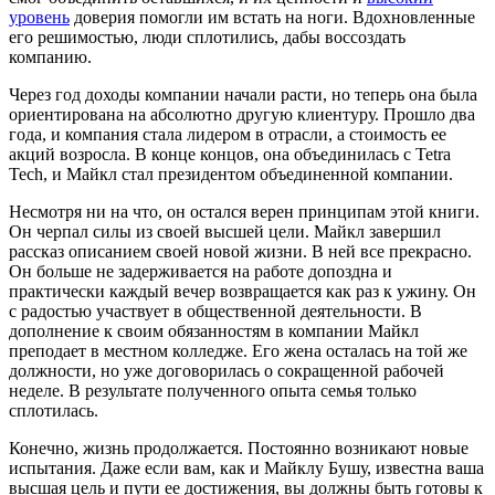
уровень
доверия помогли им встать на ноги. Вдохновленные
его решимостью, люди сплотились, дабы воссоздать
компанию.
Через год доходы компании начали расти, но теперь она была
ориентирована на абсолютно другую клиентуру. Прошло два
года, и компания стала лидером в отрасли, а стоимость ее
акций возросла. В конце концов, она объединилась с Tetra
Tech, и Майкл стал президентом объединенной компании.
Несмотря ни на что, он остался верен принципам этой книги.
Он черпал силы из своей высшей цели. Майкл завершил
рассказ описанием своей новой жизни. В ней все прекрасно.
Он больше не задерживается на работе допоздна и
практически каждый вечер возвращается как раз к ужину. Он
с радостью участвует в общественной деятельности. В
дополнение к своим обязанностям в компании Майкл
преподает в местном колледже. Его жена осталась на той же
должности, но уже договорилась о сокращенной рабочей
неделе. В результате полученного опыта семья только
сплотилась.
Конечно, жизнь продолжается. Постоянно возникают новые
испытания. Даже если вам, как и Майклу Бушу, известна ваша
высшая цель и пути ее достижения, вы должны быть готовы к