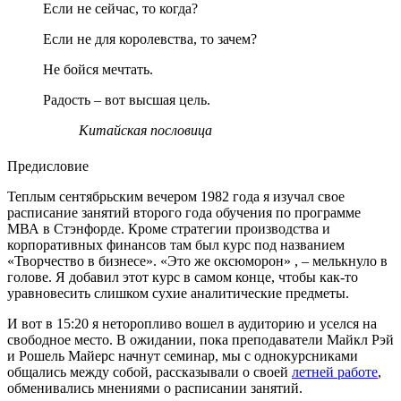
Если не сейчас, то когда?
Если не для королевства, то зачем?
Не бойся мечтать.
Радость – вот высшая цель.
Китайская пословица
Предисловие
Теплым сентябрьским вечером 1982 года я изучал свое
расписание занятий второго года обучения по программе
МВА в Стэнфорде. Кроме стратегии производства и
корпоративных финансов там был курс под названием
«Творчество в бизнесе». «Это же оксюморон» , – мелькнуло в
голове. Я добавил этот курс в самом конце, чтобы как-то
уравновесить слишком сухие аналитические предметы.
И вот в 15:20 я неторопливо вошел в аудиторию и уселся на
свободное место. В ожидании, пока преподаватели Майкл Рэй
и Рошель Майерс начнут семинар, мы с однокурсниками
общались между собой, рассказывали о своей
летней работе
,
обменивались мнениями о расписании занятий.