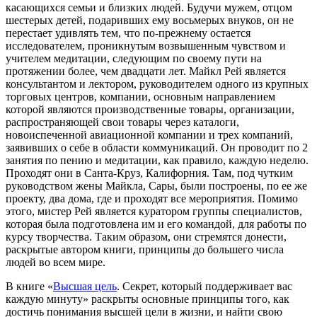
касающихся семьи и близких людей. Будучи мужем, отцом
шестерых детей, подаривших ему восьмерых внуков, он не
перестает удивлять тем, что по-прежнему остается
исследователем, проникнутым возвышенным чувством и
учителем медитации, следующим по своему пути на
протяжении более, чем двадцати лет. Майкл Рей является
консультантом и лектором, руководителем одного из крупных
торговых центров, компании, основным направлением
которой являются производственные товары, организации,
распространяющей свои товары через каталоги,
новоиспеченной авиационной компании и трех компаний,
заявивших о себе в области коммуникаций. Он проводит по 2
занятия по пению и медитации, как правило, каждую неделю.
Проходят они в Санта-Круз, Калифорния. Там, под чутким
руководством жены Майкла, Сары, были построены, по ее же
проекту, два дома, где и проходят все мероприятия. Помимо
этого, мистер Рей является куратором группы специалистов,
которая была подготовлена им и его командой, для работы по
курсу творчества. Таким образом, они стремятся донести,
раскрытые автором книги, принципы до большего числа
людей во всем мире.
В книге «
Высшая цель
. Секрет, который поддерживает вас
каждую минуту» раскрыты основные принципы того, как
достичь понимания высшей цели в жизни, и найти свою