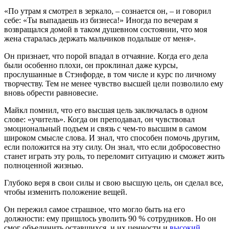
«По утрам я смотрел в зеркало, – сознается он, – и говорил
себе: «Ты выпадаешь из бизнеса!» Иногда по вечерам я
возвращался домой в таком душевном состоянии, что моя
жена старалась держать мальчиков подальше от меня».
Он признает, что порой впадал в отчаяние. Когда его дела
были особенно плохи, он проклинал даже курсы,
прослушанные в Стэнфорде, в том числе и курс по личному
творчеству. Тем не менее чувство высшей цели позволило ему
вновь обрести равновесие.
Майкл помнил, что его высшая цель заключалась в одном
слове: «учитель». Когда он преподавал, он чувствовал
эмоциональный подъем и связь с чем-то высшим в самом
широком смысле слова. И знал, что способен помочь другим,
если положится на эту силу. Он знал, что если добросовестно
станет играть эту роль, то переломит ситуацию и сможет жить
полноценной жизнью.
Глубоко веря в свои силы и свою высшую цель, он сделал все,
чтобы изменить положение вещей.
Он пережил самое страшное, что могло быть на его
должности: ему пришлось уволить 90 % сотрудников. Но он
смог объединить оставшихся, и их ценности и
высокий