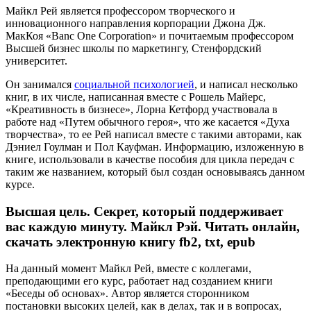
Майкл Рей является профессором творческого и
инновационного направления корпорации Джона Дж.
МакКоя «Banc One Corporation» и почитаемым профессором
Высшей бизнес школы по маркетингу, Стенфордский
университет.
Он занимался
социальной психологией
, и написал несколько
книг, в их числе, написанная вместе с Рошель Майерс,
«Креативность в бизнесе», Лорна Кетфорд участвовала в
работе над «Путем обычного героя», что же касается «Духа
творчества», то ее Рей написал вместе с такими авторами, как
Дэниел Гоулман и Пол Кауфман. Информацию, изложенную в
книге, использовали в качестве пособия для цикла передач с
таким же названием, который был создан основываясь данном
курсе.
Высшая цель. Секрет, который поддерживает
вас каждую минуту. Майкл Рэй. Читать онлайн,
скачать электронную книгу fb2, txt, epub
На данный момент Майкл Рей, вместе с коллегами,
преподающими его курс, работает над созданием книги
«Беседы об основах». Автор является сторонником
постановки высоких целей, как в делах, так и в вопросах,