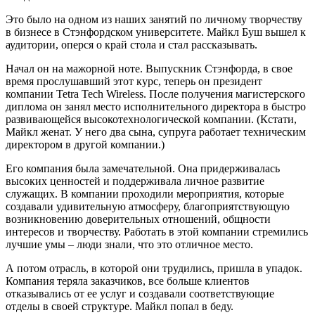
Это было на одном из наших занятий по личному творчеству
в бизнесе в Стэнфордском университете. Майкл Буш вышел к
аудитории, оперся о край стола и стал рассказывать.
Начал он на мажорной ноте. Выпускник Стэнфорда, в свое
время прослушавший этот курс, теперь он президент
компании Tetra Tech Wireless. После получения магистерского
диплома он занял место исполнительного директора в быстро
развивающейся высокотехнологической компании. (Кстати,
Майкл женат. У него два сына, супруга работает техническим
директором в другой компании.)
Его компания была замечательной. Она придерживалась
высоких ценностей и поддерживала личное развитие
служащих. В компании проходили мероприятия, которые
создавали удивительную атмосферу, благоприятствующую
возникновению доверительных отношений, общности
интересов и творчеству. Работать в этой компании стремились
лучшие умы – люди знали, что это отличное место.
А потом отрасль, в которой они трудились, пришла в упадок.
Компания теряла заказчиков, все больше клиентов
отказывались от ее услуг и создавали соответствующие
отделы в своей структуре. Майкл попал в беду.