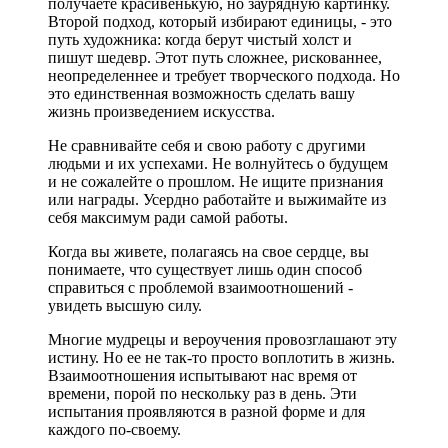
получаете красивенькую, но заурядную картинку.
Второй подход, который избирают единицы, - это
путь художника: когда берут чистый холст и
пишут шедевр. Этот путь сложнее, рискованнее,
неопределеннее и требует творческого подхода. Но
это единственная возможность сделать вашу
жизнь произведением искусства.
Не сравнивайте себя и свою работу с другими
людьми и их успехами. Не волнуйтесь о будущем
и не сожалейте о прошлом. Не ищите признания
или награды. Усердно работайте и выжимайте из
себя максимум ради самой работы.
Когда вы живете, полагаясь на свое сердце, вы
понима­ете, что существует лишь один способ
справиться с проблемой взаимоотношений -
увидеть высшую силу.
Многие мудрецы и вероучения провозглашают эту
истину. Но ее не так-то просто воплотить в жизнь.
Взаимоотношения испытывают нас время от
времени, порой по нескольку раз в день. Эти
испытания проявляются в разной форме и для
каждого по-своему.