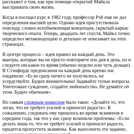
расскажет о том, как при помощи открытий Майкла
выстраивать свою жизнь.
Когда я посещал курс в 1982 году, профессор Рэй еще не дал
определения высшей цели. Однако идея присутствовала
повсюду, словно всеобъемлющая концепция, скрытый каркас
творческого опыта. Теперь, двадцать лет спустя, Майкл точно
определил метаконцепцию и детально ее описывает на этих
страницах.
В центре процесса – идея правил на каждый день. Это
мантры, которые вы не просто повторяете изо дня в день, но и
следуете им какое-то время (обычно неделю или чуть дольше).
В Стэнфорде предписания на каждый день крепко нас
озадачили: «Если сразу ничего не получилось, не
усердствуйте. Будьте внимательны! Задавайте тупые вопросы.
Уничтожьте суждение, создайте любопытство. Не думайте об
этом. Будьте обычным».
Но самым
сложным правилом
было такое: «Делайте то, что
легко, что не требует усилий и приносит радость». К
сожалению, следовать ему пришлось во время экзаменов в
середине года, так что у нас сразу возникли проблемы: «Если
делать лишь то, что не требует усилий и приносит радость,
придется пропустить экзамены. Как выполнить это задание,