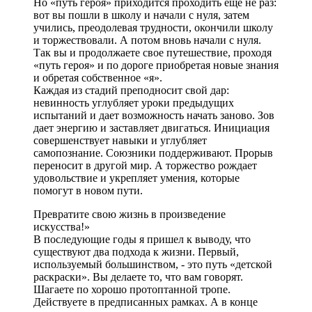
Но «путь героя» приходится проходить еще не раз:
вот вы пошли в школу и начали с нуля, затем
учились, преодолевая трудности, окончили школу
и торжествовали. А потом вновь начали с нуля.
Так вы и продолжаете свое путешествие, проходя
«путь героя» и по дороге приобретая новые знания
и обретая собственное «я».
Каждая из стадий преподносит свой дар:
невинность углубляет уроки предыдущих
испытаний и дает возможность начать заново. Зов
дает энергию и заставляет двигаться. Инициация
совершенствует навыки и углубляет
самопознание. Союзники поддерживают. Прорыв
переносит в другой мир. А торжество рождает
удовольствие и укрепляет умения, которые
помогут в новом пути.
Превратите свою жизнь в произведение
искусства!»
В последующие годы я пришел к выводу, что
существуют два подхода к жизни. Первый,
используемый большинством, - это путь «детской
раскраски». Вы делаете то, что вам говорят.
Шагаете по хорошо протоптанной тропе.
Действуете в предписанных рамках. А в конце