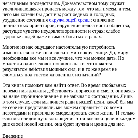
негативным последствиям. Доказательством тому служат
увеличивающаяся пропасть между тем, что мы имеем, и тем,
чего мы хотели бы достичь; рост бедных и голодных;
ухудшение состояния
окружающей среды
; снижение
ценностных ориентиров, нарушение целостности общества;
растущее чувство неудовлетворенности и страх; слабое
здоровье людей даже в самых богатых странах.
Многие из нас ощущают настоятельную потребность
изменить свою жизнь и сделать мир вокруг чище. Да, миру
необходимы все мы и все лучшее, что мы можем дать. Но
может ли один человек повлиять на то, что кажется
результатом действия мощных сил, и в то же время не
сломаться под гнетом жизненных испытаний?
Эта книга поможет вам найти ответ. Во время глобальных
перемен мы должны действовать творчески и смело, опираясь
на наше глубинное знание и не забывая о сострадании. Лишь
в том случае, если мы живем ради высшей цели, какой бы мы
ее себе ни представляли, мы можем справиться со всеми
невзгодами и правильно смоделировать свою жизнь. И только
если мы найдем путь воплощения этой высшей цели в каждом
дне своей новой жизни, она будет нужна и ценна для нас.
Введение