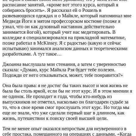
расписание занятий, «кроме вот этого курса, который я
собираюсь бросить». Я рассказал ей о Рошель в
развевающихся одеждах и о Майкле, который напоминал мне
Медведя Йоги в мятом профессорском костюме (позже я
узнал, что он как духовный наставник действительно
занимается йогой), который учит нас медитировать. В
колледже я специализировался на прикладной математике,
позже работал в McKinsey. Я с радостью (какую и сейчас
испытываю) занимался анализом данных и теоретическими
разработками. А тут такое…
Джоанна выслушала мои стенания, а затем с уверенностью
сказала: «Думаю, курс Майкла Рэя будет тебе полезен.
Подожди от него отказываться, может, тебе понравится?»
Она была права: я не достиг бы таких высот и моя жизнь не
была бы столь яркой, если бы не этот курс. И в этом мнении я
не одинок. Не проходит и года, чтобы кто-нибудь из
выпускников не отметил, насколько он благодарен судьбе за
то, что в свое время смог прослушать этот курс. Но тогда мы
еще не знали, что уже сделали первый шаг в длинном, как
жизнь, путешествии к поиску своей высшей цели.
Тем не менее опыт оказался непростым для неуверенного в
себе простака, помешанного на операциях с данными. «Когда