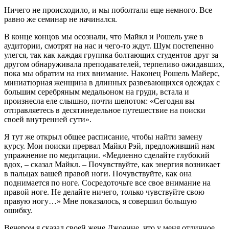
Ничего не происходило, и мы поболтали еще немного. Все
равно же семинар не начинался.
В конце концов мы осознали, что Майкл и Рошель уже в
аудитории, смотрят на нас и чего-то ждут. Шум постепенно
улегся, так как каждая группка болтающих студентов друг за
другом обнаруживала преподавателей, терпеливо ожидавших,
пока мы обратим на них внимание. Наконец Рошель Майерс,
миниатюрная женщина в длинных развевающихся одеждах с
большим серебряным медальоном на груди, встала и
произнесла еле слышно, почти шепотом: «Сегодня вы
отправляетесь в десятинедельное путешествие на поиски
своей внутренней сути».
Я тут же открыл общее расписание, чтобы найти замену
курсу. Мои поиски прервал Майкл Рэй, предложивший нам
упражнение по медитации. «Медленно сделайте глубокий
вдох, – сказал Майкл. – Почувствуйте, как энергия возникает
в пальцах вашей правой ноги. Почувствуйте, как она
поднимается по ноге. Сосредоточьте все свое внимание на
правой ноге. Не делайте ничего, только чувствуйте свою
правую ногу…» Мне показалось, я совершил большую
ошибку.
Вечером я сказал своей жене Джоанне, что у меня отличное