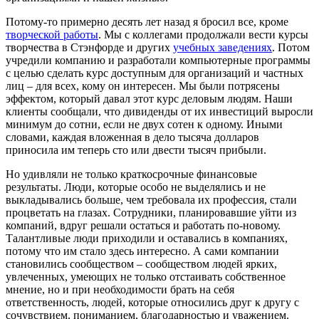
Потому-то примерно десять лет назад я бросил все, кроме
творческой работы
. Мы с коллегами продолжали вести курсы
творчества в Стэнфорде и других
учебных заведениях
. Потом
учредили компанию и разработали компьютерные программы
с целью сделать курс доступным для организаций и частных
лиц – для всех, кому он интересен. Мы были потрясены
эффектом, который давал этот курс деловым людям. Наши
клиенты сообщали, что дивиденды от их инвестиций выросли
минимум до сотни, если не двух сотен к одному. Иными
словами, каждая вложенная в дело тысяча долларов
приносила им теперь сто или двести тысяч прибыли.
Но удивляли не только краткосрочные финансовые
результаты. Люди, которые особо не выделялись и не
выкладывались больше, чем требовала их профессия, стали
процветать на глазах. Сотрудники, планировавшие уйти из
компаний, вдруг решали остаться и работать по-новому.
Талантливые люди приходили и оставались в компаниях,
потому что им стало здесь интересно. А сами компании
становились сообществом – сообществом людей ярких,
увлеченных, умеющих не только отстаивать собственное
мнение, но и при необходимости брать на себя
ответственность, людей, которые относились друг к другу с
сочувствием, пониманием, благодарностью и уважением.