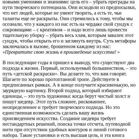
новыми умениями и знаниями: цель его – убрать преграды на
пути творческого потенциала. Они исходили из предпосылки,
что нет людей, которые не умеют творить, а есть те, чьи
таланты еще не раскрыты. Они стремились к тому, чтобы мы
осознали, что у каждого из нас есть на чердаке свой сундук с
сокровищами – с креативом – и надо всего лишь провести
тщательную уборку – убрать весь хлам, которым завален этот
сундук, чтобы открыть его и заглянуть внутрь. Суть метафоры
заключалась в вызове, брошенном каждому из нас:
«
Превратите свою жизнь в произведение искусства!
»
В последующие годы я пришел к выводу, что существуют два
подхода к жизни. Первый, используемый большинством, – это
путь «детской раскраски». Вы делаете то, что вам говорят.
Шагаете по хорошо протоптанной тропе. Действуете в
предписанных рамках. А в конце получаете красивенькую, но
заурядную картинку. Второй подход, который избирают
единицы, – это путь художника: когда берут чистый холст и
пишут шедевр. Этот путь сложнее, рискованнее,
неопределеннее и требует творческого подхода. Но это
единственная возможность сделать вашу жизнь
произведением искусства. Создание шедевра требует
нестандартных решений, поиска точки отсчета, путеводной
нити при отсутствии удобных контуров и линий готового
набора. Такие установки и есть высшая цель, и эта книга