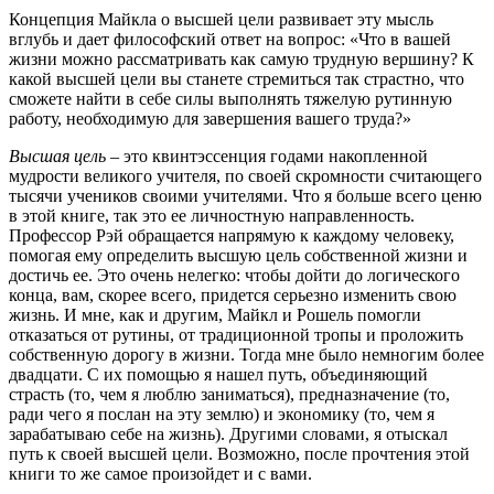
Концепция Майкла о высшей цели развивает эту мысль
вглубь и дает философский ответ на вопрос: «Что в вашей
жизни можно рассматривать как самую трудную вершину? К
какой высшей цели вы станете стремиться так страстно, что
сможете найти в себе силы выполнять тяжелую рутинную
работу, необходимую для завершения вашего труда?»
Высшая цель
– это квинтэссенция годами накопленной
мудрости великого учителя, по своей скромности считающего
тысячи учеников своими учителями. Что я больше всего ценю
в этой книге, так это ее личностную направленность.
Профессор Рэй обращается напрямую к каждому человеку,
помогая ему определить высшую цель собственной жизни и
достичь ее. Это очень нелегко: чтобы дойти до логического
конца, вам, скорее всего, придется серьезно изменить свою
жизнь. И мне, как и другим, Майкл и Рошель помогли
отказаться от рутины, от традиционной тропы и проложить
собственную дорогу в жизни. Тогда мне было немногим более
двадцати. С их помощью я нашел путь, объединяющий
страсть (то, чем я люблю заниматься), предназначение (то,
ради чего я послан на эту землю) и экономику (то, чем я
зарабатываю себе на жизнь). Другими словами, я отыскал
путь к своей высшей цели. Возможно, после прочтения этой
книги то же самое произойдет и с вами.