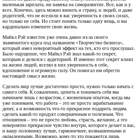
маленькая зарплата, ни намека на саморазвитие. Все, как и у
всех. Конечно, здесь можно винить и страну, и людей, и даже
родителей, что не вселили в вас уверенность в своих силах,
но только не себя. Но стоит понять только одну вещь, и вы
кардинально измените свою жизнь.
Майкл Рэй известен уже очень давно из-за своего
знаменитого курса под названием «Творчество бизнеса»,
который имел невероятный эффект на тех, кто его прослушал.
Было ощущение, что Майкл Рэй знал какой-то секрет,
которым и делился с аудиторией. И именно этот секрет влиял
на жизни людей, вселял в них уверенность в себе,
вдохновение и огромную силу. Он помогал им обрести
настоящий смысл жизни.
Сделать мир лучше достаточно просто, нужно только начать с
самого себя. К сожалению, ценить и понимать себя мы
начинаем лишь с возрастом, с жизненным опытом, когда мы
уже понимаем, что работа – это не просто зарабатывание
денег, а и возможность что-то прекрасное подарить людям,
сделать какой-то продукт совершенным и полезным. Что
отношения – это не просто любовь, страсть, желание, а это
невероятно прекрасное чувство внутри, которого делает и вас,
и вашу половинку лучше, гармоничнее, возвышенными и
окрыленными. Возможно, кому-то это покажется лишь