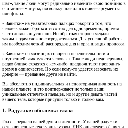
шаг», такие люди могут радикально изменить свою позицию в
считанные минуты, поскольку появились новые аргументы
или факты.
« Завитки» на указательных пальцах говорят о том, что
человек может браться за сотню дел одновременно, причем
часто довольно успешно. Но обратная сторона медали —
таким людям сложно сосредоточиться. Для успешной работы
им необходим четкий распорядок дня и организация процесса.
« Завитки» на мизинцах говорят о нерешительности и
внутренней замкнутости человека. Такие люди недоверчивы,
редко близко сходятся с кем-либо, предпочитают проводить
время в одиночестве. Но если кому-то удается завоевать их
доверие — преданнее друга не найти.
Вы абсолютно индивидуальная и неповторимая личность на
нашей планете, и это подтверждают не только ваши
уникальные отпечатки пальцев, но и другие девять частей
вашего тела, которые присущи только и только вам.
1. Радужная оболочка глаза
Глаза – зеркало вашей души и личности. У вашей радужки
есть крошечные текстурные узоры. ДНК определяет её цвет и