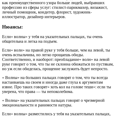
как преимущественного узора больше людей, выбравших
профессию из сферы услуг: стилист-парикмахер, визажист,
личный помощник, кондитер, флорист, художник-
иллюстратор, дизайнер интерьеров.
Нюансы:
Если« волны» у тебя на указательных пальцах, ты очень
общительна и легка на подъем.
Если« волн» на правой руке у тебя больше, чем на левой, ты
очень вспыльчива, но легко прощаешь обиды.
Соответственно, и наоборот: преобладание« волн» на левой
руке говорит о том, что ты не склонна обижаться по пустякам,
но уж если обиделась, прощение заслужить будет непросто.
« Волны» на больших пальцах говорят о том, что ты всегда
настаиваешь на своем и иногда даже глуха к аргументам
извне. Про таких говорят« хоть кол на голове теши»: если ты
уверена, что права — ты непоколебима.
« Волны» на указательных пальцах говорят о чрезмерной
эмоциональности и ранимости натуры.
Если« волны» разместились у тебя на указательных пальцах,