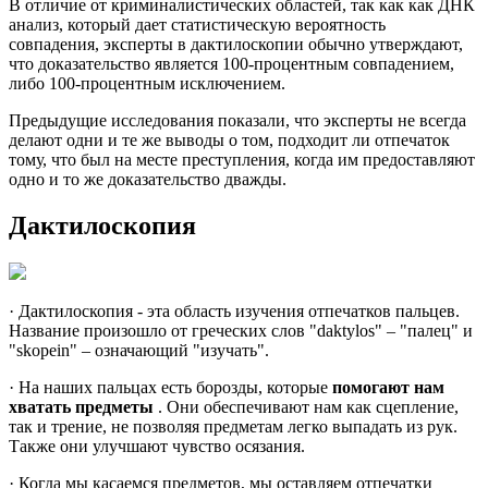
В отличие от криминалистических областей, так как как ДНК
анализ, который дает статистическую вероятность
совпадения, эксперты в дактилоскопии обычно утверждают,
что доказательство является 100-процентным совпадением,
либо 100-процентным исключением.
Предыдущие исследования показали, что эксперты не всегда
делают одни и те же выводы о том, подходит ли отпечаток
тому, что был на месте преступления, когда им предоставляют
одно и то же доказательство дважды.
Дактилоскопия
· Дактилоскопия - эта область изучения отпечатков пальцев.
Название произошло от греческих слов "daktylos" – "палец" и
"skopein" – означающий "изучать".
· На наших пальцах есть борозды, которые
помогают нам
хватать предметы
. Они обеспечивают нам как сцепление,
так и трение, не позволяя предметам легко выпадать из рук.
Также они улучшают чувство осязания.
· Когда мы касаемся предметов, мы оставляем отпечатки