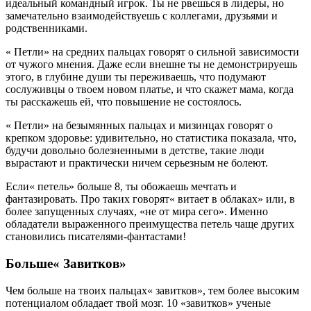
идеальный командный игрок. Ты не рвешься в лидеры, но
замечательно взаимодействуешь с коллегами, друзьями и
родственниками.
« Петли» на средних пальцах говорят о сильной зависимости
от чужого мнения. Даже если внешне ты не демонстрируешь
этого, в глубине души ты переживаешь, что подумают
сослуживцы о твоем новом платье, и что скажет мама, когда
ты расскажешь ей, что повышение не состоялось.
« Петли» на безымянных пальцах и мизинцах говорят о
крепком здоровье: удивительно, но статистика показала, что,
будучи довольно болезненными в детстве, такие люди
вырастают и практически ничем серьезным не болеют.
Если« петель» больше 8, ты обожаешь мечтать и
фантазировать. Про таких говорят« витает в облаках» или, в
более запущенных случаях, «не от мира сего». Именно
обладатели выраженного преимущества петель чаще других
становились писателями-фантастами!
Больше« Завитков»
Чем больше на твоих пальцах« завитков», тем более высоким
потенциалом обладает твой мозг. 10 «завитков» ученые