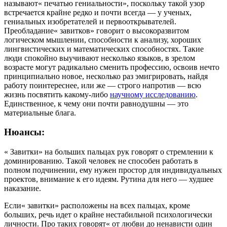
называют« печатью гениальности», поскольку такой узор
встречается крайне редко и почти всегда — у ученых,
гениальных изобретателей и первооткрывателей.
Преобладание« завитков» говорит о высокоразвитом
логическом мышлении, способности к анализу, хороших
лингвистических и математических способностях. Такие
люди спокойно выучивают несколько языков, в зрелом
возрасте могут радикально сменить профессию, освоив нечто
принципиально новое, несколько раз эмигрировать, найдя
работу поинтереснее, или же — строго напротив — всю
жизнь посвятить какому-либо
научному исследованию
.
Единственное, к чему они почти равнодушны — это
материальные блага.
Нюансы:
« Завитки» на больших пальцах рук говорят о стремлении к
доминированию. Такой человек не способен работать в
полном подчинении, ему нужен простор для индивидуальных
проектов, внимание к его идеям. Рутина для него — худшее
наказание.
Если« завитки» расположены на всех пальцах, кроме
больших, речь идет о крайне нестабильной психологически
личности. Про таких говорят« от любви до ненависти один