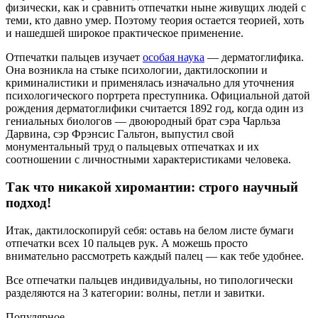
физически, как и сравнить отпечатки ныне живущих людей с
теми, кто давно умер. Поэтому теория остается теорией, хоть
и нашедшей широкое практическое применение.
Отпечатки пальцев изучает
особая наука
— дерматоглифика.
Она возникла на стыке психологии, дактилоскопии и
криминалистики и применялась изначально для уточнения
психологического портрета преступника. Официальной датой
рождения дерматоглифики считается 1892 год, когда один из
гениальных биологов — двоюродный брат сэра Чарльза
Дарвина, сэр Фрэнсис Гальтон, выпустил свой
монументальный труд о пальцевых отпечатках и их
соотношении с личностными характеристиками человека.
Так что никакой хиромантии: строго научный
подход!
Итак, дактилоскопируй себя: оставь на белом листе бумаги
отпечатки всех 10 пальцев рук. А можешь просто
внимательно рассмотреть каждый палец — как тебе удобнее.
Все отпечатки пальцев индивидуальны, но типологически
разделяются на 3 категории: волны, петли и завитки.
Популярное