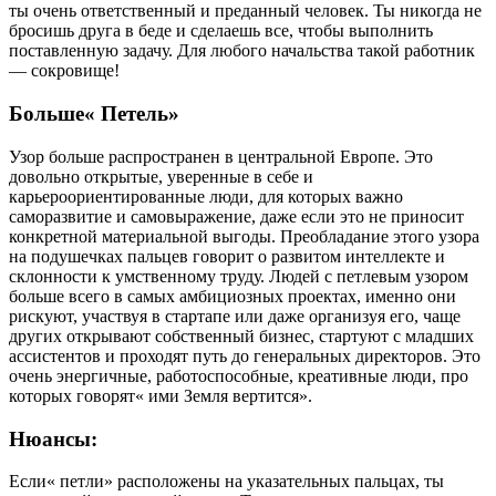
ты очень ответственный и преданный человек. Ты никогда не
бросишь друга в беде и сделаешь все, чтобы выполнить
поставленную задачу. Для любого начальства такой работник
— сокровище!
Больше« Петель»
Узор больше распространен в центральной Европе. Это
довольно открытые, уверенные в себе и
карьероориентированные люди, для которых важно
саморазвитие и самовыражение, даже если это не приносит
конкретной материальной выгоды. Преобладание этого узора
на подушечках пальцев говорит о развитом интеллекте и
склонности к умственному труду. Людей с петлевым узором
больше всего в самых амбициозных проектах, именно они
рискуют, участвуя в стартапе или даже организуя его, чаще
других открывают собственный бизнес, стартуют с младших
ассистентов и проходят путь до генеральных директоров. Это
очень энергичные, работоспособные, креативные люди, про
которых говорят« ими Земля вертится».
Нюансы:
Если« петли» расположены на указательных пальцах, ты