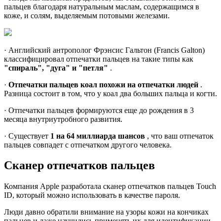
пальцев благодаря натуральным маслам, содержащимся в
коже, и солям, выделяемым потовыми железами.
· Английский антрополог Фрэнсис Гальтон (Francis Galton)
классифицировал отпечатки пальцев на такие типы как
"спираль", "дуга" и "петля"
.
·
Отпечатки пальцев коал похожи на отпечатки людей
.
Разница состоит в том, что у коал два больших пальца и когти.
· Отпечатки пальцев формируются еще до рождения в 3
месяца внутриутробного развития.
· Существует
1 на 64 миллиарда шансов
, что ваш отпечаток
пальцев совпадет с отпечатком другого человека.
Сканер отпечатков пальцев
Компания Apple разработала сканер отпечатков пальцев Touch
ID, который можно использовать в качестве пароля.
Люди давно обратили внимание на узоры кожи на кончиках
пальцев и даже научились применять их для идентификации