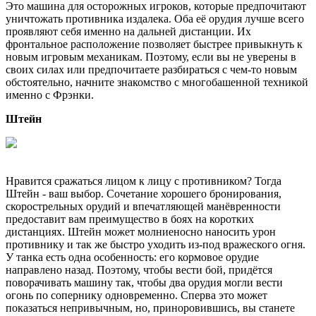
Это машина для осторожных игроков, которые предпочитают
уничтожать противника издалека. Оба её орудия лучше всего
проявляют себя именно на дальней дистанции. Их
фронтальное расположение позволяет быстрее привыкнуть к
новым игровым механикам. Поэтому, если вы не уверены в
своих силах или предпочитаете разбираться с чем-то новым
обстоятельно, начните знакомство с многобашенной техникой
именно с Фрэнки.
Штейн
Нравится сражаться лицом к лицу с противником? Тогда
Штейн - ваш выбор. Сочетание хорошего бронирования,
скорострельных орудий и впечатляющей манёвренности
предоставит вам преимущество в боях на коротких
дистанциях. Штейн может молниеносно наносить урон
противнику и так же быстро уходить из-под вражеского огня.
У танка есть одна особенность: его кормовое орудие
направлено назад. Поэтому, чтобы вести бой, придётся
поворачивать машину так, чтобы два орудия могли вести
огонь по сопернику одновременно. Сперва это может
показаться непривычным, но, приноровившись, вы станете