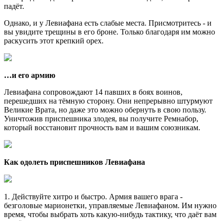
падёт.
Однако, и у Левиафана есть слабые места. Присмотритесь - и
вы увидите трещины в его броне. Только благодаря им можно
раскусить этот крепкий орех.
…и его армию
Левиафана сопровождают 14 павших в боях воинов,
перешедших на тёмную сторону. Они непрерывно штурмуют
Великие Врата, но даже это можно обернуть в свою пользу.
Уничтожив приспешника злодея, вы получите Ремнабор,
который восстановит прочность вам и вашим союзникам.
Как одолеть приспешников Левиафана
1. Действуйте хитро и быстро. Армия вашего врага -
безголовые марионетки, управляемые Левиафаном. Им нужно
время, чтобы выбрать хоть какую-нибудь тактику, что даёт вам