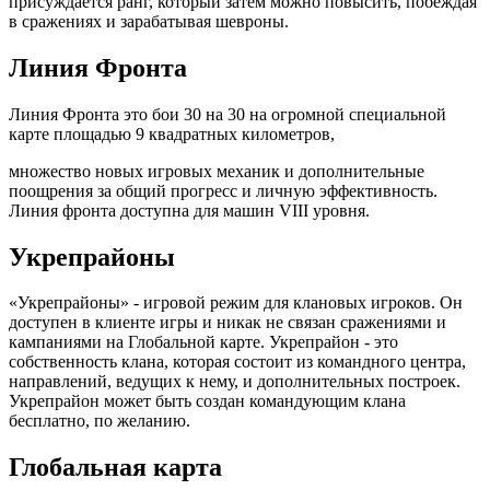
присуждается ранг, который затем можно повысить, побеждая
в сражениях и зарабатывая шевроны.
Линия Фронта
Линия Фронта это бои 30 на 30 на огромной специальной
карте площадью 9 квадратных километров,
множество новых игровых механик и дополнительные
поощрения за общий прогресс и личную эффективность.
Линия фронта доступна для машин VIII уровня.
Укрепрайоны
«Укрепрайоны» - игровой режим для клановых игроков. Он
доступен в клиенте игры и никак не связан сражениями и
кампаниями на Глобальной карте. Укрепрайон - это
собственность клана, которая состоит из командного центра,
направлений, ведущих к нему, и дополнительных построек.
Укрепрайон может быть создан командующим клана
бесплатно, по желанию.
Глобальная карта