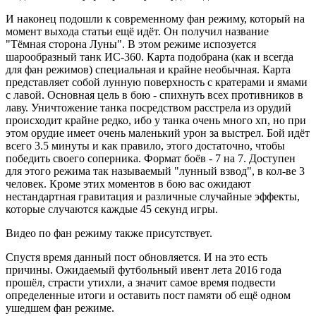
И наконец подошли к современному фан режиму, который на
момент выхода статьи ещё идёт. Он получил название
"Тёмная сторона Луны". В этом режиме испозуется
шарообразный танк ИС-360. Карта подобрана (как и всегда
для фан режимов) специальная и крайне необычная. Карта
представляет собой лунную поверхность с кратерами и ямами
с лавой. Основная цель в бою - спихнуть всех противников в
лаву. Уничтожение танка посредством расстрела из орудий
происходит крайне редко, ибо у танка очень много хп, но при
этом орудие имеет очень маленький урон за выстрел. Бой идёт
всего 3.5 минуты и как правило, этого достаточно, чтобы
победить своего соперника. Формат боёв - 7 на 7. Доступен
для этого режима так называемый "лунный взвод", в кол-ве 3
человек. Кроме этих моментов в бою вас ожидают
нестандартная гравитация и различные случайные эффекты,
которые случаются каждые 45 секунд игры.
Видео по фан режиму также присутствует.
Спустя время данный пост обновляется. И на это есть
причины. Ожидаемый футбольный ивент лета 2016 года
прошёл, страсти утихли, а значит самое время подвести
определенные итоги и оставить пост памяти об ещё одном
ушедшем фан режиме.