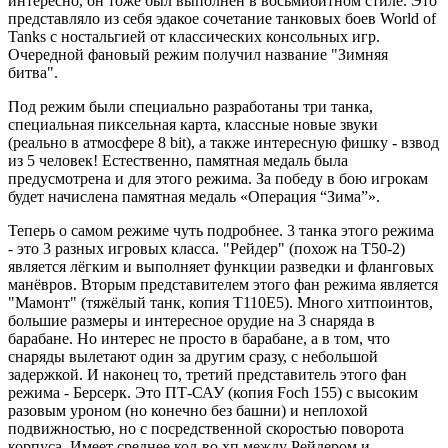
интересно, он тоже был выполнен в восьмибитном стиле. Это
представляло из себя эдакое сочетание танковых боев World of
Tanks с ностальгией от классических консольных игр.
Очередной фановый режим получил название "Зимняя
битва".
Под режим были специально разработаны три танка,
специальная пиксельная карта, классные новые звуки
(реально в атмосфере 8 bit), а также интересную фишку - взвод
из 5 человек! Естественно, памятная медаль была
предусмотрена и для этого режима. За победу в бою игрокам
будет начислена памятная медаль «Операция “Зима”».
Теперь о самом режиме чуть подробнее. 3 танка этого режима
- это 3 разных игровых класса. "Рейдер" (похож на Т50-2)
является лёгким и выполняет функции разведки и фланговых
манёвров. Вторым представителем этого фан режима является
"Мамонт" (тяжёлый танк, копия T110E5). Много хитпоинтов,
большие размеры и интересное орудие на 3 снаряда в
барабане. Но интерес не просто в барабане, а в том, что
снаряды вылетают один за другим сразу, с небольшой
задержкой. И наконец то, третий представитель этого фан
режима - Берсерк. Это ПТ-САУ (копия Foch 155) с высоким
разовым уроном (но конечно без башни) и неплохой
подвижностью, но с посредственной скоростью поворота
корпуса. Имеет среднее кол-во хп между Рейдером и