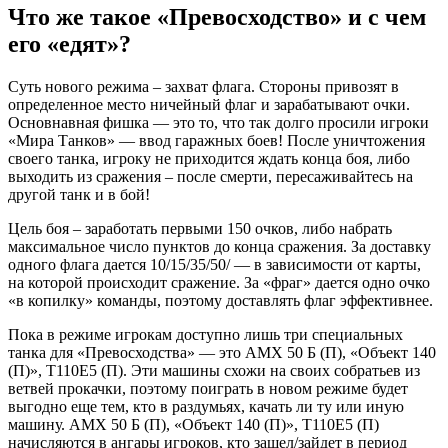
Что же такое «Превосходство» и с чем
его «едят»?
Суть нового режима – захват флага. Стороны привозят в
определенное место ничейный флаг и зарабатывают очки.
Основнавная фишка — это то, что так долго просили игроки
«Мира Танков» — ввод гаражных боев! После уничтожения
своего танка, игроку не приходится ждать конца боя, либо
выходить из сражения – после смерти, пересаживайтесь на
другой танк и в бой!
Цель боя – заработать первыми 150 очков, либо набрать
максимальное число пунктов до конца сражения. За доставку
одного флага дается 10/15/35/50/ — в зависимости от карты,
на которой происходит сражение. За «фраг» дается одно очко
«в копилку» команды, поэтому доставлять флаг эффективнее.
Пока в режиме игрокам доступно лишь три специальных
танка для «Превосходства» — это АМХ 50 Б (П), «Объект 140
(П)», Т110Е5 (П). Эти машины схожи на своих собратьев из
ветвей прокачки, поэтому поиграть в новом режиме будет
выгодно еще тем, кто в раздумьях, качать ли ту или иную
машину. АМХ 50 Б (П), «Объект 140 (П)», Т110Е5 (П)
начисляются в ангары игроков, кто зашел/зайдет в период