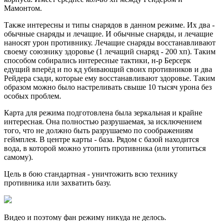
Мамонтом.
Также интересны и типы снарядов в данном режиме. Их два -
обычные снаряды и лечащие. И обычные снаряды, и лечащие
наносят урон противнику. Лечащие снаряды восстанавливают
своему союзнику здоровье (1 лечащий снаряд - 200 хп). Таким
способом собирались интересные тактики, н-р Берсерк
едущий вперёд и по кд убивающий своих противников и два
Рейдера сзади, которые ему восстанавливают здоровье. Таким
образом можно было настреливать свыше 10 тысяч урона без
особых проблем.
Карта для режима подготовлена была зеркальная и крайне
интересная. Она полностью разрушаемая, за исключением
того, что не должно быть разрушаемо по соображениям
геймплея. В центре карты - база. Рядом с базой находится
вода, в которой можно утопить противника (или утопиться
самому).
Цель в бою стандартная - уничтожить всю технику
противника или захватить базу.
Видео и поэтому фан режиму никуда не делось.