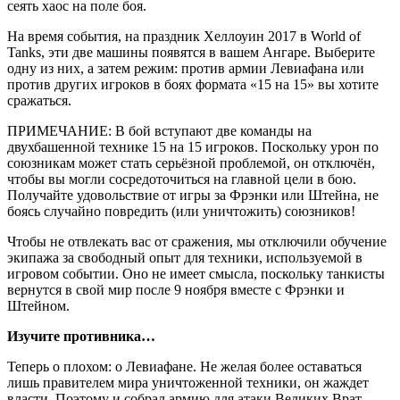
сеять хаос на поле боя.
На время события, на праздник Хеллоуин 2017 в World of
Tanks, эти две машины появятся в вашем Ангаре. Выберите
одну из них, а затем режим: против армии Левиафана или
против других игроков в боях формата «15 на 15» вы хотите
сражаться.
ПРИМЕЧАНИЕ: В бой вступают две команды на
двухбашенной технике 15 на 15 игроков. Поскольку урон по
союзникам может стать серьёзной проблемой, он отключён,
чтобы вы могли сосредоточиться на главной цели в бою.
Получайте удовольствие от игры за Фрэнки или Штейна, не
боясь случайно повредить (или уничтожить) союзников!
Чтобы не отвлекать вас от сражения, мы отключили обучение
экипажа за свободный опыт для техники, используемой в
игровом событии. Оно не имеет смысла, поскольку танкисты
вернутся в свой мир после 9 ноября вместе с Фрэнки и
Штейном.
Изучите противника…
Теперь о плохом: о Левиафане. Не желая более оставаться
лишь правителем мира уничтоженной техники, он жаждет
власти. Поэтому и собрал армию для атаки Великих Врат -