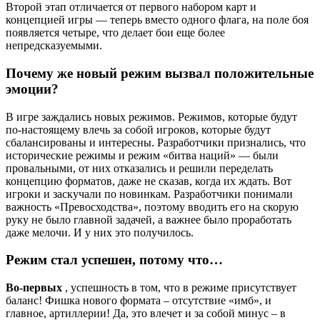
Второй этап отличается от первого набором карт и
концепцией игры — теперь вместо одного флага, на поле боя
появляется четыре, что делает бои еще более
непредсказуемыми.
Почему же новый режим вызвал положительные
эмоции?
В игре заждались новых режимов. Режимов, которые будут
по-настоящему влечь за собой игроков, которые будут
сбалансированы и интересны. Разработчики признались, что
исторические режимы и режим «битва наций» — были
провальными, от них отказались и решили переделать
концепцию форматов, даже не сказав, когда их ждать. Вот
игроки и заскучали по новинкам. Разработчики понимали
важность «Превосходства», поэтому вводить его на скорую
руку не было главной задачей, а важнее было проработать
даже мелочи. И у них это получилось.
Режим стал успешен, потому что…
Во-первых
, успешность в том, что в режиме присутствует
баланс! Фишка нового формата – отсутствие «имб», и
главное, артиллерии! Да, это влечет и за собой минус – в