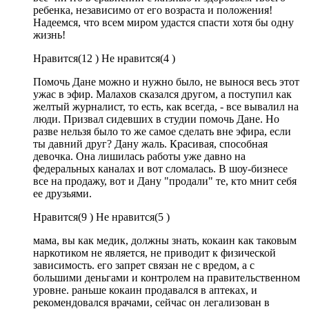
ребенка, независимо от его возраста и положения!
Надеемся, что всем миром удастся спасти хотя бы одну
жизнь!
Нравится(
12 )
Не нравится(
4 )
Помочь Дане можно и нужно было, не вынося весь этот
ужас в эфир. Малахов сказался другом, а поступил как
желтый журналист, то есть, как всегда, - все вывалил на
люди. Призвал сидевших в студии помочь Дане. Но
разве нельзя было то же самое сделать вне эфира, если
ты давний друг? Дану жаль. Красивая, способная
девочка. Она лишилась работы уже давно на
федеральных каналах и вот сломалась. В шоу-бизнесе
все на продажу, вот и Дану "продали" те, кто мнит себя
ее друзьями.
Нравится(
9 )
Не нравится(
5 )
мама, вы как медик, должны знать, кокаин как таковым
наркотиком не является, не приводит к физической
зависимость. его запрет связан не с вредом, а с
большими деньгами и контролем на правительственном
уровне. раньше кокаин продавался в аптеках, и
рекомендовался врачами, сейчас он легализован в