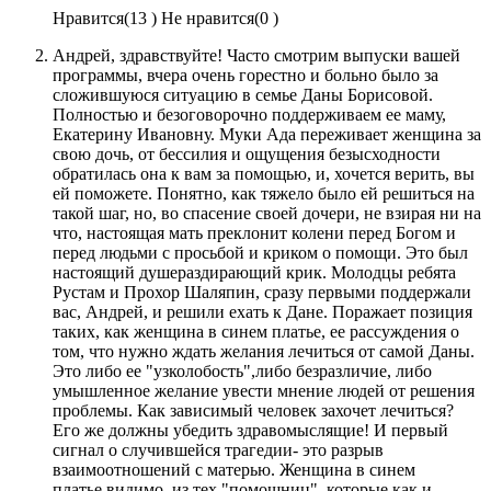
Нравится(
13 )
Не нравится(
0 )
Андрей, здравствуйте! Часто смотрим выпуски вашей
программы, вчера очень горестно и больно было за
сложившуюся ситуацию в семье Даны Борисовой.
Полностью и безоговорочно поддерживаем ее маму,
Екатерину Ивановну. Муки Ада переживает женщина за
свою дочь, от бессилия и ощущения безысходности
обратилась она к вам за помощью, и, хочется верить, вы
ей поможете. Понятно, как тяжело было ей решиться на
такой шаг, но, во спасение своей дочери, не взирая ни на
что, настоящая мать преклонит колени перед Богом и
перед людьми с просьбой и криком о помощи. Это был
настоящий душераздирающий крик. Молодцы ребята
Рустам и Прохор Шаляпин, сразу первыми поддержали
вас, Андрей, и решили ехать к Дане. Поражает позиция
таких, как женщина в синем платье, ее рассуждения о
том, что нужно ждать желания лечиться от самой Даны.
Это либо ее "узколобость",либо безразличие, либо
умышленное желание увести мнение людей от решения
проблемы. Как зависимый человек захочет лечиться?
Его же должны убедить здравомыслящие! И первый
сигнал о случившейся трагедии- это разрыв
взаимоотношений с матерью. Женщина в синем
платье,видимо, из тех "помощниц", которые как и