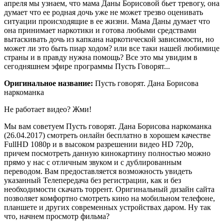
апреля мы узнаем, что мама Даны Борисовой бьет тревогу, она
думает что ее родная дочь уже не может трезво оценивать
ситуации происходящие в ее жизни. Мама Даны думает что
она принимает наркотики и готова любыми средствами
вытаскивать дочь из капкана наркотической зависимости, но
может ли это быть пиар ходом? или все таки нашей любимице
страны и в правду нужна помощь? Все это мы увидим в
сегодняшнем эфире программы Пусть Говорят...
Оригинальное название:
Пусть говорят. Дана Борисова
наркоманка
Не работает видео? Жми!
Мы вам советуем Пусть говорят. Дана Борисова наркоманка
(26.04.2017) смотреть онлайн бесплатно в хорошем качестве
FullHD 1080p и в высоком разрешении видео HD 720p,
причем посмотреть данную кинокартину полностью можно
прямо у нас с отличным звуком и с дублированным
переводом. Вам предоставляется возможность увидеть
указанный Телепередача без регистрации, как и без
необходимости скачать торрент. Оригинальный дизайн сайта
позволяет комфортно смотреть кино на мобильном телефоне,
планшете и других современных устройствах даром. Ну так
что, начнем просмотр фильма?