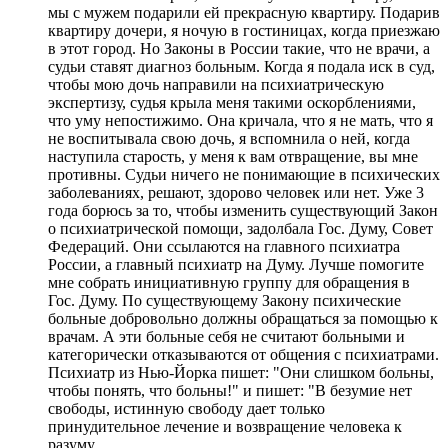
мы с мужем подарили ей прекрасную квартиру. Подарив
квартиру дочери, я ночую в гостиницах, когда приезжаю
в этот город. Но Законы в России такие, что не врачи, а
судьи ставят диагноз больным. Когда я подала иск в суд,
чтобы мою дочь направили на психиатрическую
экспертизу, судья крыла меня такими оскорблениями,
что уму непостижимо. Она кричала, что я не мать, что я
не воспитывала свою дочь, я вспомнила о ней, когда
наступила старость, у меня к вам отвращение, вы мне
противны. Судьи ничего не понимающие в психических
заболеваниях, решают, здорово человек или нет. Уже 3
года борюсь за то, чтобы изменить существующий Закон
о психиатрической помощи, задолбала Гос. Думу, Совет
Федераций. Они ссылаются на главного психиатра
России, а главный психиатр на Думу. Лучше помогите
мне собрать инициативную группу для обращения в
Гос. Думу. По существующему Закону психические
больные добровольно должны обращаться за помощью к
врачам. А эти больные себя не считают больными и
категорически отказываются от общения с психиатрами.
Психиатр из Нью-Йорка пишет: "Они слишком больны,
чтобы понять, что больны!" и пишет: "В безумие нет
свободы, истинную свободу дает только
принудительное лечение и возвращение человека к
разуму.