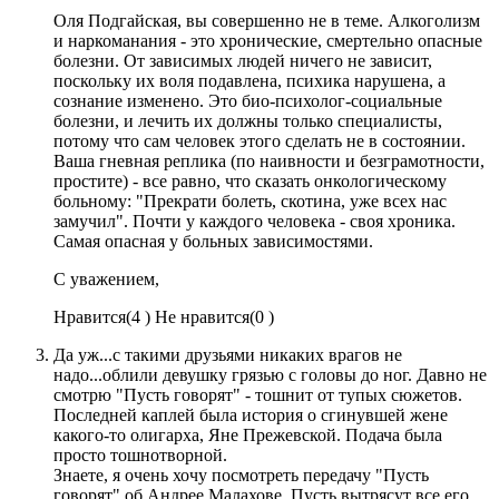
Оля Подгайская, вы совершенно не в теме. Алкоголизм
и наркоманания - это хронические, смертельно опасные
болезни. От зависимых людей ничего не зависит,
поскольку их воля подавлена, психика нарушена, а
сознание изменено. Это био-психолог-социальные
болезни, и лечить их должны только специалисты,
потому что сам человек этого сделать не в состоянии.
Ваша гневная реплика (по наивности и безграмотности,
простите) - все равно, что сказать онкологическому
больному: "Прекрати болеть, скотина, уже всех нас
замучил". Почти у каждого человека - своя хроника.
Самая опасная у больных зависимостями.
С уважением,
Нравится(
4 )
Не нравится(
0 )
Да уж...с такими друзьями никаких врагов не
надо...облили девушку грязью с головы до ног. Давно не
смотрю "Пусть говорят" - тошнит от тупых сюжетов.
Последней каплей была история о сгинувшей жене
какого-то олигарха, Яне Прежевской. Подача была
просто тошнотворной.
Знаете, я очень хочу посмотреть передачу "Пусть
говорят" об Андрее Малахове. Пусть вытрясут все его