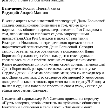
разговор, право голоса имеет каждый.
Выпущено:
Россия, Первый канал
Ведущий:
Андрей Малахов
В конце апреля мама известной телеведущей Даны Борисовой
сделала сенсационное признание в том, что ее дочь -
наркоманка, обвинив парикмахера-стилиста Рэя Самедова в
том, что именно он снабжает ее дочь запрещенными
препаратами.Сам Рэй Самедов в шоке от заявлений
Екатерины Ивановны и отрицает свою причастность к
наркотической зависимости Даны Борисовой. Сегодня
стилист ответит на все обвинения, а поклонники Даны
Борисовой узнают, где сейчас находится телеведущая и
согласилась ли она пройти лечение от наркозависимости.
Какие подробности личной жизни своей дочери, телеведущей
Даны Борисовой, раскрыла ее мама, смотрите в выпуске
Сердце Данки. «Ее мама обвинила меня, что я - наркодилер и
даю Дане наркотики. Это серьезное обвинение! У меня семья,
двое детей и такое заявлять про меня на всю страну?! Я подам
на нее в суд. Она наверное просто не своем уме», - сказал до
эфира программы Самедов.
Столичный парикмахер Рэй Самедов приехал на передачу
«Пусть говорят», чтобы ответить на публичные обвинения
Екатерины Борисовой в свой адрес: «Для меня и моих