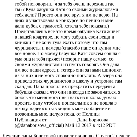
тобой поговорить, я за тебя очень пережива где
ты?? Куда бабушка Катя со своими журналюгами
тебя дели? Просто они все врут я им не верю. На
днях я участвовала в конкурсе по пению и мне
дали кубок с грамотой, хотела тебе показать)
Представляешь все это время бабушка Катя живет
в нашей квартире, не могу забрать свои вещи и
книжки я не хочу туда ехать потому что там
журналисты и камеры(спасибо папе он купил мне
все новое. По моему бабушка Катя совсем сошла с
ума она и тебя прячет+позорит нашу семью, со
своими журналистами из пусть говорят. Она дала
им все наши адреса и теперь они за нами шпионят,
из за них я не могу спокойно погулять. А вчера она
привела этих журналистов в школу и устроила там
скандал. Папа просил их прекратить передачи а
бабушка сказала что они никогда не закончаться, я
боюсь что меня могут выгнать из школы. думаю
просить папу чтобы в понедельник я не пошла в
школу. надеюсь ты увидишь мое сообщение и
позвонишь мне. целую пока. от Полины
Публикация от ⠀⠀⠀⠀⠀⠀⠀⠀Дана Борисова
(@danaborisova_official) Май 13 2017 в 4:12 PDT
Лечение даны Борисовой проходит хорошо. Спустя 2 недели