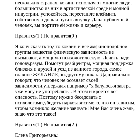
нескольких странах. кокаин используют многие люди.
большинство из них в артистической среде и модной
индустрии. успокойтесь, перестаньте клеймить
собственную дочь и пугать внучку. Дана публичный
человек, вы портите ей жизнь и карьеру.
Нравится(
1 )
Не нравится(
9 )
Я хочу сказать то,что кокаин и все амфиноподобной
группы вещества физическую зависимость не
вызывают, а мощную психологическую. Лечить надо
голову,разум. Помогут реабцентры, мощная поддержка
близких и друзей и уезд из данного города, самое
главное ЖЕЛАНИЕ,по-другому никак. Да,правильно
говорят, что человек не осознает своей
зависимости,утверждая например "я балуюсь,я завтра
уже могу не употреблять". В этом и кроется вся
опасность. Поэтому нужно беседовать с
психологами,убедить наркозависимого, что он зависим,
чтобы возникло желание завязать! Мне Вас очень жаль,
знаю что это такое!
Нравится(
1 )
Не нравится(
2 )
Елена Григорьевна.: