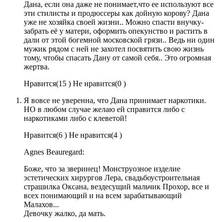
Дана, если она даже не понимает,что ее используют все
эти стилисты и продюссеры как дойную корову? Дана
уже не хозяйка своей жизни.. Можно спасти внучку-
забрать её у матери, оформить опекунство и растить в
дали от этой богемной московской грязи.. Ведь ни один
мужик рядом с ней не захотел посвятить свою жизнь
тому, чтобы спасать Дану от самой себя.. Это огромная
жертва.
Нравится(
15 )
Не нравится(
0 )
Я вовсе не уверенна, что Дана принимает наркотики.
НО в любом случае желаю ей справится либо с
наркотиками либо с клеветой!
Нравится(
6 )
Не нравится(
4 )
Agnes Beauregard:
Боже, что за зверинец! Монструозное изделие
эстетических хирургов Лера, свадьбоустроительная
страшилка Оксана, вездесущий мальчик Прохор, все и
всех понимающий и на всем зарабатывающий
Малахов...
Девочку жалко, да мать.