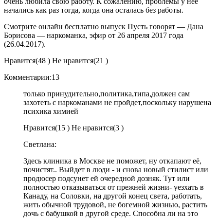
очень любила свою работу. К сожалению, проблемы у нее
начались как раз тогда, когда она осталась без работы.
Смотрите онлайн бесплатно выпуск Пусть говорят — Дана
Борисова — наркоманка, эфир от 26 апреля 2017 года
(26.04.2017).
Нравится(
48 )
Не нравится(21 )
Комментарии:13
только принудительно,политика,типа,должен сам
захотеть с наркоманами не пройдет,поскольку нарушена
психика химией
Нравится(
15 )
Не нравится(
3 )
Светлана:
Здесь клиника в Москве не поможет, ну откапают её,
почистят.. Выйдет в люди - и снова новый стилист или
продюсер подсунет ей очередной дозняк. Тут или
полностью отказываться от прежней жизни- уезхать в
Канаду, на Соловки, на другой конец света, работать,
жить обычной трудовой, не богемной жизнью, растить
дочь с бабушкой в другой среде. Способна ли на это