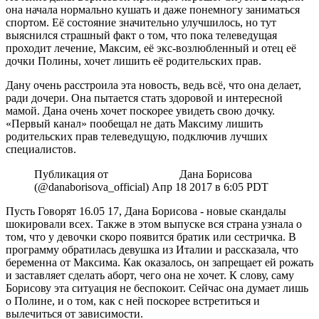
она начала нормально кушать и даже понемногу заниматься
спортом. Её состояние значительно улучшилось, но тут
выяснился страшный факт о том, что пока телеведущая
проходит лечение, Максим, её экс-возлюбленный и отец её
дочки Полины, хочет лишить её родительских прав.
Дану очень расстроила эта новость, ведь всё, что она делает,
ради дочери. Она пытается стать здоровой и интересной
мамой. Дана очень хочет поскорее увидеть свою дочку.
«Первый канал» пообещал не дать Максиму лишить
родительских прав телеведущую, подключив лучших
специалистов.
Публикация от ⠀⠀⠀⠀⠀⠀⠀⠀Дана Борисова
(@danaborisova_official) Апр 18 2017 в 6:05 PDT
Пусть Говорят 16.05 17, Дана Борисова - новые скандалы
шокировали всех. Также в этом выпуске вся страна узнала о
том, что у девочки скоро появится братик или сестричка. В
программу обратилась девушка из Италии и рассказала, что
беременна от Максима. Как оказалось, он запрещает ей рожать
и заставляет сделать аборт, чего она не хочет. К слову, саму
Борисову эта ситуация не беспокоит. Сейчас она думает лишь
о Полине, и о том, как с ней поскорее встретиться и
вылечиться от зависимости.