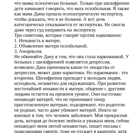
что мамы психически больные. Только при шизофрении
дети начинают говорить, что мать психбольная. Я также
как мама Даны прошла психиатрическую экспертизу,
чтобы доказать, что я не больная. А вот дочь
категорически отказывается от экспертизы. Не смогла
даже через суд направить на экспертизу.
Три симптома, которые говорят против наркомании:
1. Ненависть к матери.
2. Объявление матери психбольной.
3. Анорексия.
Не обвиняйте Дану в том, что она стала наркоманкой. У
больных с шизофренией появляется депрессия,
возможно Дана принимала какие-то лекарства от
депрессии, может даже наркотики. Но наркомания - это
вторична. Шизофрения приходит к молодым людям,
исподволь, незаметно для окружающих. При развитии
жесточайшей ненависти к матери, общение с другими
людьми остается на прежнем уровне. Они настолько
ненавидят матерей, что не принимают пищу
приготовленную матерью, подозревают, что родители
не родные, часто даже убивают матерей. Никто не
виноват в том, что человек заболевает. Моя прекрасная
дочь, которая до болезни любила и уважала меня, сейчас
ненавидит меня лютой ненавистью, пишет письма с
пожеланиями смерти, тоже не пускает в квартиру, хотя