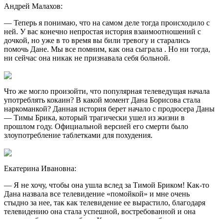
Андрей Малахов:
— Теперь я понимаю, что на самом деле тогда происходило с
ней. У вас конечно непростая история взаимоотношений с
дочкой, но уже в то время вы били тревогу и старались
помочь Дане. Мы все помним, как она сыграла . Но ни тогда,
ни сейчас она никак не признавала себя больной.
Что же могло произойти, что популярная телеведущая начала
употреблять кокаин? В какой момент Дана Борисова стала
наркоманкой? Данная история берет начало с продюсера Даны
— Тимы Брика, который трагически ушел из жизни в
прошлом году. Официальной версией его смерти было
злоупотребление таблетками для похудения.
Екатерина Ивановна:
— Я не хочу, чтобы она ушла вслед за Тимой Бриком! Как-то
Дана назвала все телевидение «помойкой» и мне очень
стыдно за нее, так как телевидение ее вырастило, благодаря
телевидению она стала успешной, востребованной и она