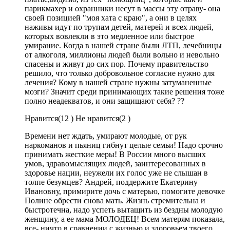
парикмахер и охранники несут в массы эту отраву- она
своей позицией "моя хата с краю", а они в целях
наживы идут по трупам детей, матерей и всех людей,
которых вовлекли в это медленное или быстрое
умирание. Когда в нашей стране были ЛТП, лечебницы
от алкоголя, миллионы людей были вольно и невольно
спасены и живут до сих пор. Почему правительство
решило, что только добровольное согласие нужно для
лечения? Кому в нашей стране нужны затуманенные
мозги? Значит среди принимающих такие решения тоже
полно неадекватов, и они защищают себя? ??
Нравится(
12 )
Не нравится(
2 )
Времени нет ждать, умирают молодые, от рук
наркоманов и пьяниц гибнут целые семьи! Надо срочно
принимать жесткие меры! В России много высших
умов, здравомыслящих людей, заинтересованных в
здоровье нации, неужели их голос уже не слышан в
толпе безумцев? Андрей, поддержите Екатерину
Ивановну, примирите дочь с матерью, помогите девочке
Полине обрести снова мать. Жизнь стремительна и
быстротечна, надо успеть вытащить из бездны молодую
женщину, а ее мама МОЛОДЕЦ! Всем матерям показала,
все- ничто в сравнении с жизнью и здоровьем твоего