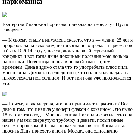
наркоманка
Екатерина Ивановна Борисова приехала на передачу «Пусть
говорят»:
— К своему стыду вынуждена сказать, что я — медик. 25 лет я
проработала на «скорой», но никогда не встречала наркоманов
в быту. В 2014 году у нас случился первый серьезный
конфликт и вот тогда ныне покойный подсадил мою дочь на
наркотики. Поля тогда пошла в первый класс, а, тем
временем, Дана видимо стала что-то употреблять плюс пила
много вина. Доходило дело до того, что она пьяная падала на
пляже, лежала под солнцем. И вот три года уже продолжается
это!
— Почему я так уверена, что она принимает наркотики? Все
дело в том, что я нашла у дочери флакон с кокаином. Это было
18 марта этого года. Мне позвонила Полина и сказала, что она
нашла у мамы свернутую трубочку и деньги, посыпанные
белым порошком. Я была в шоке, услышав это. Когда я стала
просить Дану приехать к ней в Москву, она однозначно