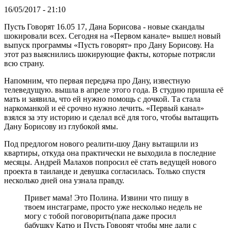
16/05/2017 - 21:10
Пусть Говорят 16.05 17, Дана Борисова - новые скандалы
шокировали всех. Сегодня на «Первом канале» вышел новый
выпуск программы «Пусть говорят» про Дану Борисову. На
этот раз выяснились шокирующие факты, которые потрясли
всю страну.
Напомним, что первая передача про Дану, известную
телеведущую. вышла в апреле этого года. В студию пришла её
мать и заявила, что ей нужно помощь с дочкой. Та стала
наркоманкой и её срочно нужно лечить. «Первый канал»
взялся за эту историю и сделал всё для того, чтобы вытащить
Дану Борисову из глубокой ямы.
Под предлогом нового реалити-шоу Дану вытащили из
квартиры, откуда она практически не выходила в последние
месяцы. Андрей Малахов попросил её стать ведущей нового
проекта в таиланде и девушка согласилась. Только спустя
несколько дней она узнала правду.
Привет мама! Это Полина. Извини что пишу в
твоем инстаграме, просто уже несколько недель не
могу с тобой поговорить(папа даже просил
бабушку Катю и Пусть Говорят чтобы мне дали с