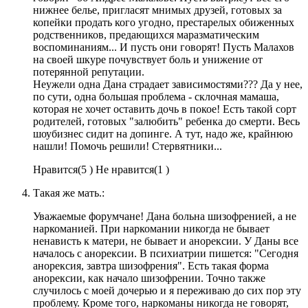
нижнее белье, пригласят мнимых друзей, готовых за
копейки продать кого угодно, престарелых обиженных
родственников, предающихся маразматическим
воспоминаниям... И пусть они говорят! Пусть Малахов
на своей шкуре почувствует боль и унижение от
потерянной репутации.
Неужели одна Дана страдает зависимостями??? Да у нее,
по сути, одна большая проблема - склочная мамаша,
которая не хочет оставить дочь в покое! Есть такой сорт
родителей, готовых "залюбить" ребенка до смерти. Весь
шоубизнес сидит на допинге. А тут, надо же, крайнюю
нашли! Помочь решили! Стервятники...
Нравится(
5 )
Не нравится(
1 )
Такая же мать.:
Уважаемые форумчане! Дана больна шизофренией, а не
наркоманией. При наркомании никогда не бывает
ненависть к матери, не бывает и анорексии. У Даны все
началось с анорексии. В психиатрии пишется: "Сегодня
анорексия, завтра шизофрения". Есть такая форма
анорексии, как начало шизофрении. Точно также
случилось с моей дочерью и я переживаю до сих пор эту
проблему. Кроме того, наркоманы никогда не говорят,