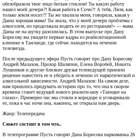
обезобразила твое лицо битым стеклом! Ты какую работу
нашел моей дочери?! Какая работа в Сочи?! А тебя, Ляля, как
только земля носит?! Ты же хвалила меня, говорила, какая у
Даны хорошая мама! Ты знала, что у моей дочери проблемы с
алкоголем, но продолжала водить ее по ресторанам!» — мама
Даны не на шутку разозлилась. В этом выпуске про Дану
Борисову вы увидите первые кадры из реабилитационной
клинике в Таиланде, где сейчас находится на лечении
телезвезда.
После предыдущего эфира Пусть говорят про Дану Борисову
Андрей Малахов, Прохор Шаляпин, Елена Воробей, Никита
Лушников и другие близкие друзья телеведущей приняли
решение навестить ее и убедить в лечении от наркотической и
алкогольной зависимости. Андрей Малахов: На самом деле,
нам пришлось придумать историю про то, что она в скором
времени станет ведущей нового реалити-шоу «Тающие на
глазах». Примерно час мы стояли в коридоре и уговаривали
ее, пока в час ночи она, наконец, не открыла нам дверь.
Жанр: Телепередача
Сюжет состоит в том что..
В телепрограмме Пусть говорят Дана Борисова наркоманка 26