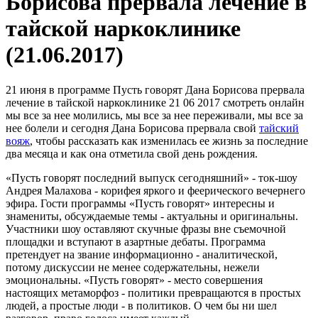
Борисова прервала лечение в
тайской наркоклинике
(21.06.2017)
21 июня в программе Пусть говорят Дана Борисова прервала
лечение в тайской наркоклинике 21 06 2017 смотреть онлайн
мы все за нее молились, мы все за нее переживали, мы все за
нее болели и сегодня Дана Борисова прервала свой
тайский
вояж
, чтобы рассказать как изменилась ее жизнь за последние
два месяца и как она отметила свой день рождения.
«Пусть говорят последний выпуск сегодняшний» - ток-шоу
Андрея Малахова - корифея яркого и феерического вечернего
эфира. Гости программы «Пусть говорят» интересны и
знамениты, обсуждаемые темы - актуальны и оригинальны.
Участники шоу оставляют скучные фразы вне съемочной
площадки и вступают в азартные дебаты. Программа
претендует на звание информационно - аналитической,
потому дискуссии не менее содержательны, нежели
эмоциональны. «Пусть говорят» - место совершения
настоящих метаморфоз - политики превращаются в простых
людей, а простые люди - в политиков. О чем бы ни шел