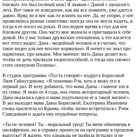
близких это был полный шок! Я знаком с Даной с прошлого
лета. Вот такое ее поведение, как вы все помните, уже длится
давно. Вряд ли я мог как-то влиять на нее. Да, не спорю, у нее
проявлялись разные симптомы: иногда она не могла ходить, и
тогда я ее носил на руках. В последнее время я стал для нее
близким другом. Она часто мне звонила и приглашала к себе
домой. Но у нас только дружеские отношения, а что касается
вот этого видео: Дана - медийный человек и я считаю, что
такое видео для нее вполне нормально. Я ничего не знал про
наркотики, про кокаин. Мое мнение: мать Даны делает все,
чтобы ее дочь признали недееспособной, и тогда она сможет
стать опекуном Полины».
В студии программы «Пусть говорят» подруга Борисовой
Ляля Гайнутдинова: «Я понимаю Рэя, хоть и вижу его в
первый раз. И хочу добавить, что мама Даны - главное зло в
их семье. Я знаю ее 4 года, она очень авторитарный человек.
Дана оказалась одна и мама подтолкнула ее к такой жизни!».
В зал выходит мама Даны Борисовой. Екатерина Ивановна
снова прилетела из Крыма, чтобы лично встретиться с Рэем
Самедовым и задать ему неудобные вопросы.
«Ты не человек! Ты - моральный урод! Ты меня обвиняешь в
шизофрении, но я справку принесла на программу в прошлом
выпуске! Я жалею, что однажды не разбила бутылку и не