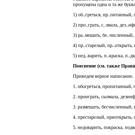
пропущена одна и та же букв
1) об..греться, пр..питанный, 
2) про..грать, с..змала, дез..н
3) ра..мешать, бе..численный, 
4) пр..старелый, пр..открыть,
5) нед..варить, п..краска, п..д
Пояснение (см. также Прави
Приведем верное написание.
1. обогреться, пропитанный, 
2. проиграть, сызмала, дезин
3. размешать, бесчисленный, 
4. престарелый, приоткрыть,
5. недоварить, покраска, подк