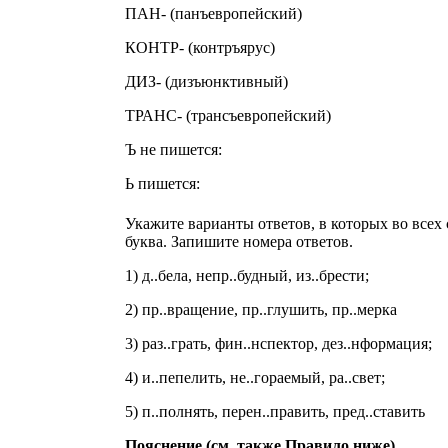
ПАН- (панъевропейский)
КОНТР- (контръярус)
ДИЗ- (дизъюнктивный)
ТРАНС- (трансъевропейский)
Ъ не пишется:
Ь пишется:
Укажите варианты ответов, в которых во всех 
буква. Запишите номера ответов.
1) д..бела, непр..будный, из..брести;
2) пр..вращение, пр..глушить, пр..мерка
3) раз..грать, фин..нспектор, дез..нформация;
4) и..пепелить, не..гораемый, ра..свет;
5) п..полнять, перен..править, пред..ставить
Пояснение (см. также Правило ниже).