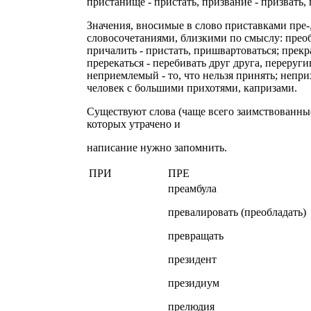
пристанище - пристать, призвание - призвать,
Значения, вносимые в слово приставками пре-
словосочетаниями, близкими по смыслу: преобр
причалить - пристать, пришвартоваться; прекра
пререкаться - перебивать друг друга, переруги
неприемлемый - то, что нельзя принять; непри
человек с большими прихотями, капризами.
Существуют слова (чаще всего заимствованны
которых утрачено и
написание нужно запомнить.
ПРИ
ПРЕ
преамбула
превалировать (преобладать)
превращать
президент
президиум
прелюдия