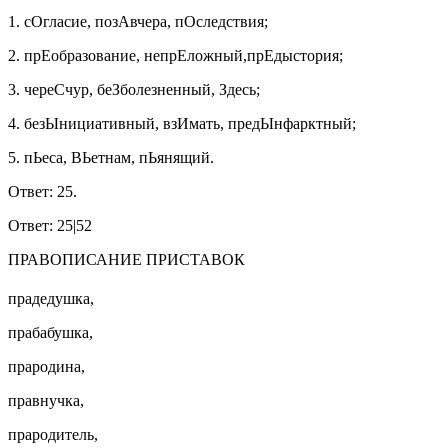
1. сОгласие, позАвчера, пОследствия;
2. прЕобразование, непрЕложный,прЕдыстория;
3. череСчур, беЗболезненный, Здесь;
4. безЫнициативный, взИмать, предЫнфарктный;
5. пЬеса, ВЬетнам, пЬянящий.
Ответ: 25.
Ответ: 25|52
ПРАВОПИСАНИЕ ПРИСТАВОК
прадедушка,
прабабушка,
прародина,
правнучка,
прародитель,