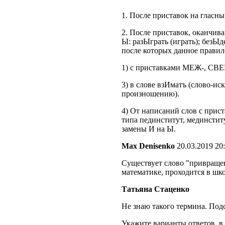
1. После приставок на гласн
2. После приставок, оканчив
Ы: разЫграть (играть); безЫ
после которых данное правило
1) с приставками МЕЖ-, СВЕ
3) в слове взИматъ (слово-и
произношению).
4) От написаний слов с прис
типа пединститут, мединститут
замены И на Ы.
Max Denisenko
20.03.2019 20
Существует слово "привращен
математике, проходится в шко
Татьяна Стаценко
Не знаю такого термина. Подс
Укажите варианты ответов, в 