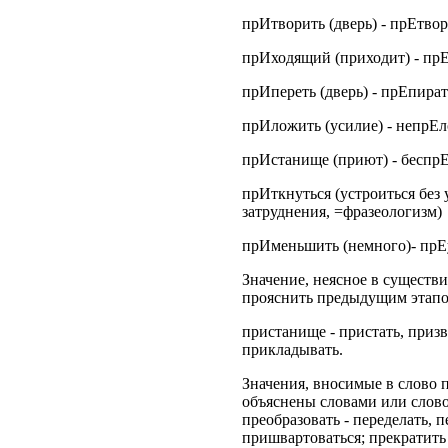
прИтворить (дверь) - прЕтвор
прИходящий (приходит) - пр
прИпереть (дверь) - прЕпират
прИложить (усилие) - непрЕ
прИстанище (приют) - беспрЕс
прИткнуться (устроиться без 
затруднения, =фразеологизм)
прИменьшить (немного)- прЕ
Значение, неясное в существ
прояснить предыдущим этапо
пристанище - пристать, призв
прикладывать.
Значения, вносимые в слово п
объяснены словами или слов
преобразовать - переделать, п
пришвартоваться; прекратить -