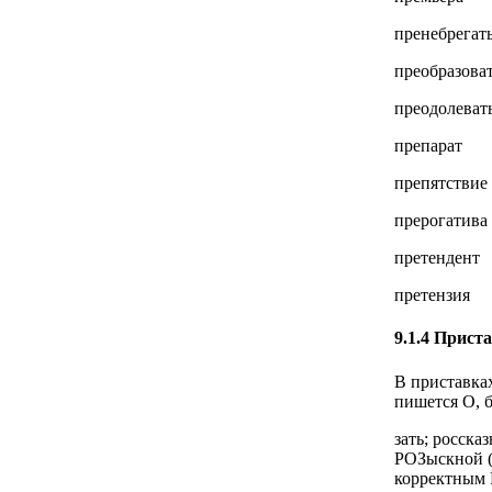
пренебрегат
преобразова
преодолеват
препарат
препятствие
прерогатива
претендент
претензия
9.1.4 Прист
В приставках
пишется О, б
зать; росска
РОЗыскной (
корректным 