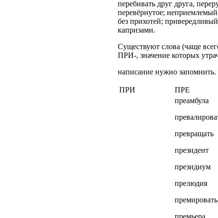
перебивать друг друга, перер
перевёрнутое; неприемлемый -
без прихотей; привередливый
капризами.
Существуют слова (чаще всег
ПРИ-, значение которых утра
написание нужно запомнить.
ПРИ
ПРЕ
преамбула
превалироват
превращать
президент
президиум
прелюдия
премировать
премьера