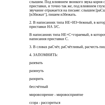
слышим. Под влиянием звонкого звука корня с
приставки, и точно так же, под влиянием глух
звучание отражается на письме: слышим [ра
[иЗбижат’], пишем иЗбежать.
2. В написаниях типа НЕ+ИЗ+бежный, в котор
приставки НА З/С.
В написаниях типа НЕ+С+гораемый, в котором
написания приставки С.
3. В словах раСчёт, раСчётливый, расчесть пи
4. ЗАПОМНИТЬ:
разевать
разинуть
разорить
бессчётный
мировоззрение - мировосприятие
ссора - рассориться