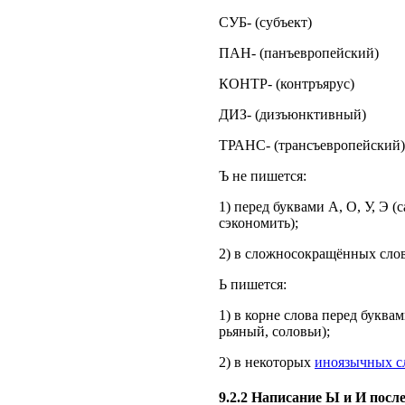
СУБ- (субъект)
ПАН- (панъевропейский)
КОНТР- (контръярус)
ДИЗ- (дизъюнктивный)
ТРАНС- (трансъевропейский)
Ъ не пишется:
1) перед буквами А, О, У, Э (
сэкономить);
2) в сложносокращённых слов
Ь пишется:
1) в корне слова перед буквам
рьяный, соловьи);
2) в некоторых
иноязычных с
9.2.2 Написание Ы и И посл