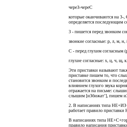
череЗ-череС
которые оканчиваются на 3-, 
определяется последующим с
3 - пишется перед звонким с
звонкие согласные: р, л, м, н, й,
С - перед глухим согласным 
глухие согласные: х, ц, ч, щ, к,
Эти приставки называют так
приставке пишем то, что слы
становится звонким и последн
влиянием глухого звука корня
отражается на письме: слыш
слышим [иЗбижат’], пишем и
2. В написаниях типа НЕ+ИЗ+
работает правило приставки 
В написаниях типа НЕ+С+гора
правило написания приставк