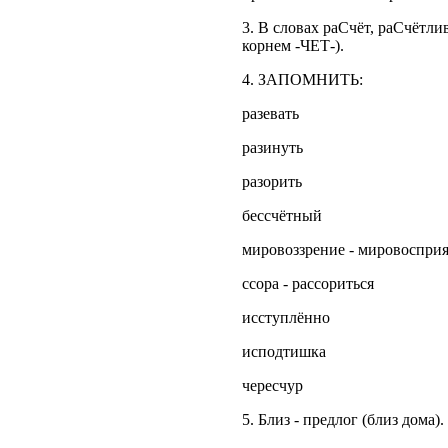
3. В словах раСчёт, раСчётли
корнем -ЧЕТ-).
4. ЗАПОМНИТЬ:
разевать
разинуть
разорить
бессчётный
мировоззрение - мировоспри
ссора - рассориться
исступлённо
исподтишка
чересчур
5. Близ - предлог (близ дома).