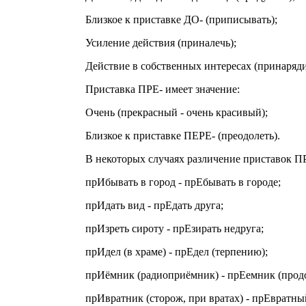
Близкое к приставке ДО- (приписывать);
Усиление действия (приналечь);
Действие в собственных интересах (принаряди
Приставка ПРЕ- имеет значение:
Очень (прекрасный - очень красивый);
Близкое к приставке ПЕРЕ- (преодолеть).
В некоторых случаях различение приставок П
прИбывать в город - прЕбывать в городе;
прИдать вид - прЕдать друга;
прИзреть сироту - прЕзирать недруга;
прИдел (в храме) - прЕдел (терпению);
прИёмник (радиоприёмник) - прЕемник (продо
прИвратник (сторож, при вратах) - прЕвратны