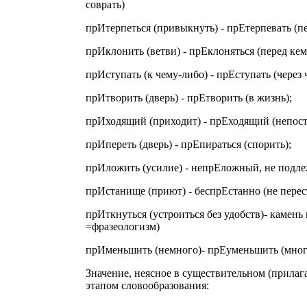
соврать)
прИтерпеться (привыкнуть) - прЕтерпевать (п
прИклонить (ветви) - прЕклоняться (перед кем
прИступать (к чему-либо) - прЕступать (через 
прИтворить (дверь) - прЕтворить (в жизнь);
прИходящий (приходит) - прЕходящий (непос
прИпереть (дверь) - прЕпираться (спорить);
прИложить (усилие) - непрЕложный, не подл
прИстанище (приют) - беспрЕстанно (не перест
прИткнуться (устроиться без удобств)- камень
=фразеологизм)
прИменьшить (немного)- прЕуменьшить (много
Значение, неясное в существительном (прила
этапом словообразования: