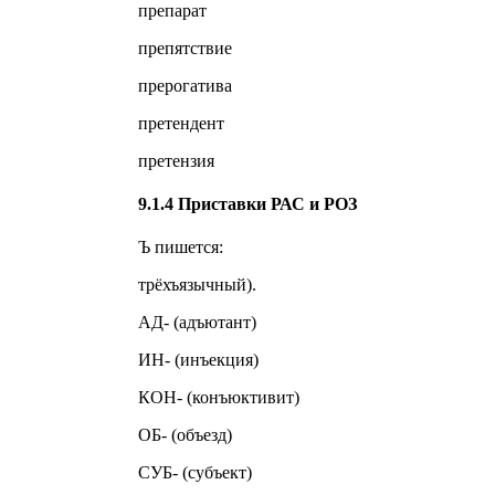
препарат
препятствие
прерогатива
претендент
претензия
9.1.4 Приставки РАС и РОЗ
Ъ пишется:
трёхъязычный).
АД- (адъютант)
ИН- (инъекция)
КОН- (конъюктивит)
ОБ- (объезд)
СУБ- (субъект)