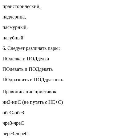
праисторический,
падчерица,
пасмурный,
пагубный.
6. Следует различать пары:
ПОделка и ПОДделка
ПОдевать и ПОДдевать
ПОдразнить и ПОДдразнить
Правописание приставок
ниЗ-ниС (не путать с НЕ+С)
обеС-обеЗ
чреЗ-чреС
череЗ-череС