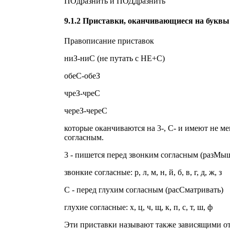
ПОдразнить и ПОДдразнить
9.1.2 Приставки, оканчивающиеся на буквы
Правописание приставок
ниЗ-ниС (не путать с НЕ+С)
обеС-обеЗ
чреЗ-чреС
череЗ-череС
которые оканчиваются на 3-, С- и имеют не м
согласным.
3 - пишется перед звонким согласным (разМы
звонкие согласные: р, л, м, н, й, б, в, г, д, ж, з
С - перед глухим согласным (расСматривать)
глухие согласные: х, ц, ч, щ, к, п, с, т, ш, ф
Эти приставки называют также зависящими от