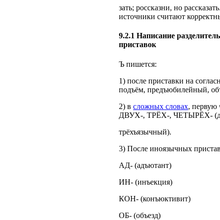
зать; россказни, но рассказа
источники считают корректн
9.2.1 Написание разделитель
приставок
Ъ пишется:
1) после приставки на соглас
подъём, предъюбилейный, об
2) в
сложных словах
, первую
ДВУХ-, ТРЁХ-, ЧЕТЫРЁХ- (д
трёхъязычный).
3) После иноязычных пристав
АД- (адъютант)
ИН- (инъекция)
КОН- (конъюктивит)
ОБ- (объезд)