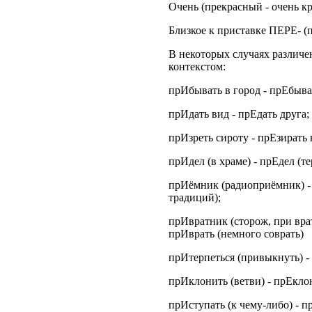
Очень (прекрасный - очень к
Близкое к приставке ПЕРЕ- (п
В некоторых случаях различе
контекстом:
прИбывать в город - прЕбыват
прИдать вид - прЕдать друга;
прИзреть сироту - прЕзирать 
прИдел (в храме) - прЕдел (т
прИёмник (радиоприёмник) - 
традиций);
прИвратник (сторож, при вра
прИврать (немного соврать)
прИтерпеться (привыкнуть) -
прИклонить (ветви) - прЕклон
прИступать (к чему-либо) - пр