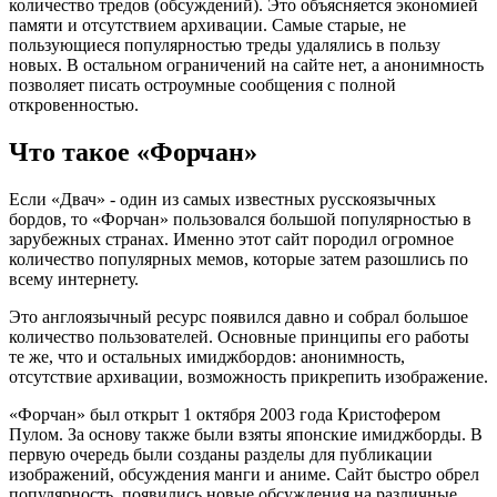
количество тредов (обсуждений). Это объясняется экономией
памяти и отсутствием архивации. Самые старые, не
пользующиеся популярностью треды удалялись в пользу
новых. В остальном ограничений на сайте нет, а анонимность
позволяет писать остроумные сообщения с полной
откровенностью.
Что такое «Форчан»
Если «Двач» - один из самых известных русскоязычных
бордов, то «Форчан» пользовался большой популярностью в
зарубежных странах. Именно этот сайт породил огромное
количество популярных мемов, которые затем разошлись по
всему интернету.
Это англоязычный ресурс появился давно и собрал большое
количество пользователей. Основные принципы его работы
те же, что и остальных имиджбордов: анонимность,
отсутствие архивации, возможность прикрепить изображение.
«Форчан» был открыт 1 октября 2003 года Кристофером
Пулом. За основу также были взяты японские имиджборды. В
первую очередь были созданы разделы для публикации
изображений, обсуждения манги и аниме. Сайт быстро обрел
популярность, появились новые обсуждения на различные