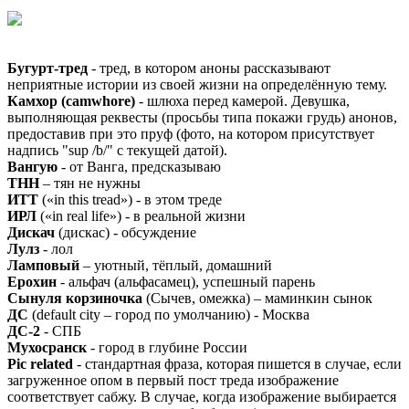
Бугурт-тред
- тред, в котором аноны рассказывают
неприятные истории из своей жизни на определённую тему.
Камхор (camwhore)
- шлюха перед камерой. Девушка,
выполняющая реквесты (просьбы типа покажи грудь) анонов,
предоставив при это пруф (фото, на котором присутствует
надпись "sup /b/" с текущей датой).
Вангую
- от Ванга, предсказываю
ТНН
– тян не нужны
ИТТ
(«in this tread») - в этом треде
ИРЛ
(«in real life») - в реальной жизни
Дискач
(дискас) - обсуждение
Лулз
- лол
Ламповый
– уютный, тёплый, домашний
Ерохин
- альфач (альфасамец), успешный парень
Сынуля корзиночка
(Сычев, омежка) – маминкин сынок
ДС
(default city – город по умолчанию) - Москва
ДС-2
- СПБ
Мухосранск
- город в глубине России
Pic related
- стандартная фраза, которая пишется в случае, если
загруженное опом в первый пост треда изображение
соответствует сабжу. В случае, когда изображение выбирается