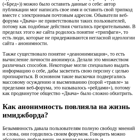
(«Бред»)) можно было оставить данные о себе: автор
публикации мог написать свое имя и оставить свой трипкод
вместе с электронным почтовым адресом. Обыватели веб-
форума «Двача» не приветствовали таких пользователей,
потому как подобные действия считались презрительными. В
пределах этого же сайта родилось понятие «трипфаги», то
есть люди, которые не придерживаются негласной идеологии
сайта - анонимности.
Также существовало понятие «деанонимизация», то есть
вычисление личности анонимуса. Делали это множеством
различных способов. Некоторые могли специально выдать
информацию о себе, дабы засветить свою персону с целью
пропиариться. В основном такие выскочки подвергались
массовому осуждению и высмеиванию (порой «травле» за
пределами веб-форума, это называлось «рейдами»), потому
как продвинутое общество «Двача» было сложно обхитрить.
Как анонимность повлияла на жизнь
имиджборда?
Безымянность давала пользователям полную свободу мнений
и слова, они гордились своим форумом. Говорить можно
абсолютно любые вещи, не взирая на мораль и