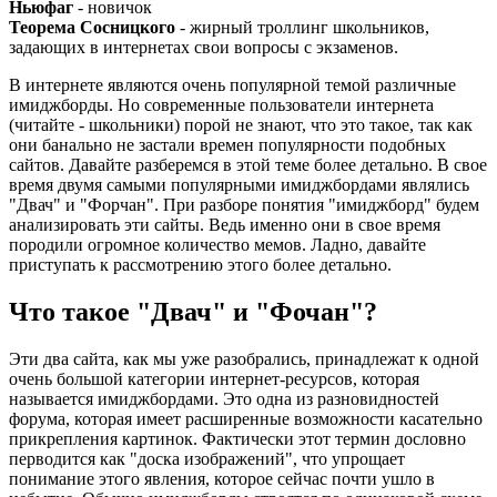
Ньюфаг
- новичок
Теорема Сосницкого
- жирный троллинг школьников,
задающих в интернетах свои вопросы с экзаменов.
В интернете являются очень популярной темой различные
имиджборды. Но современные пользователи интернета
(читайте - школьники) порой не знают, что это такое, так как
они банально не застали времен популярности подобных
сайтов. Давайте разберемся в этой теме более детально. В свое
время двумя самыми популярными имиджбордами являлись
"Двач" и "Форчан". При разборе понятия "имиджборд" будем
анализировать эти сайты. Ведь именно они в свое время
породили огромное количество мемов. Ладно, давайте
приступать к рассмотрению этого более детально.
Что такое "Двач" и "Фочан"?
Эти два сайта, как мы уже разобрались, принадлежат к одной
очень большой категории интернет-ресурсов, которая
называется имиджбордами. Это одна из разновидностей
форума, которая имеет расширенные возможности касательно
прикрепления картинок. Фактически этот термин дословно
перводится как "доска изображений", что упрощает
понимание этого явления, которое сейчас почти ушло в