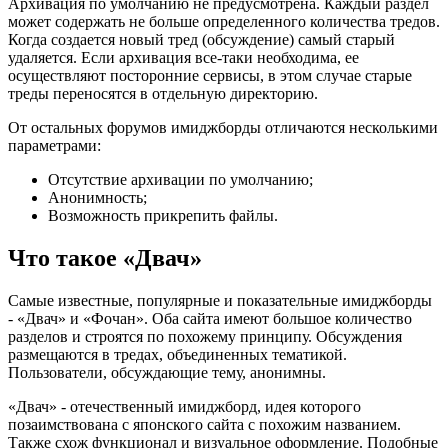
Архивация по умолчанию не предусмотрена. Каждый раздел
может содержать не больше определенного количества тредов.
Когда создается новый тред (обсуждение) самый старый
удаляется. Если архивация все-таки необходима, ее
осуществляют посторонние сервисы, в этом случае старые
треды переносятся в отдельную директорию.
От остальных форумов имиджборды отличаются несколькими
параметрами:
Отсутствие архивации по умолчанию;
Анонимность;
Возможность прикрепить файлы.
Что такое «Двач»
Самые известные, популярные и показательные имиджборды
- «Двач» и «Фочан». Оба сайта имеют большое количество
разделов и строятся по похожему принципу. Обсуждения
размещаются в тредах, объединенных тематикой.
Пользователи, обсуждающие тему, анонимны.
«Двач» - отечественный имиджборд, идея которого
позаимствована с японского сайта с похожим названием.
Также схож функционал и визуальное оформление. Подобные