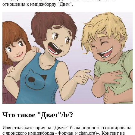
отношения к имиджборду "Двач".
Что такое "Двач"/b/?
Известная категория на "Дваче" была полностью скопирована
с японского имиджборда «Форчан (4chan.org)». Контент не