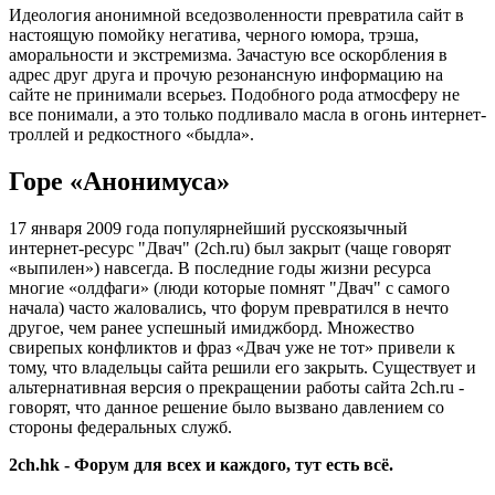
Идеология анонимной вседозволенности превратила сайт в
настоящую помойку негатива, черного юмора, трэша,
аморальности и экстремизма. Зачастую все оскорбления в
адрес друг друга и прочую резонансную информацию на
сайте не принимали всерьез. Подобного рода атмосферу не
все понимали, а это только подливало масла в огонь интернет-
троллей и редкостного «быдла».
Горе «Анонимуса»
17 января 2009 года популярнейший русскоязычный
интернет-ресурс "Двач" (2ch.ru) был закрыт (чаще говорят
«выпилен») навсегда. В последние годы жизни ресурса
многие «олдфаги» (люди которые помнят "Двач" с самого
начала) часто жаловались, что форум превратился в нечто
другое, чем ранее успешный имиджборд. Множество
свирепых конфликтов и фраз «Двач уже не тот» привели к
тому, что владельцы сайта решили его закрыть. Существует и
альтернативная версия о прекращении работы сайта 2ch.ru -
говорят, что данное решение было вызвано давлением со
стороны федеральных служб.
2ch.hk - Форум для всех и каждого, тут есть всё.