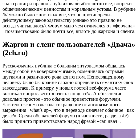
знал границ и правил - публиковали абсолютно все, вопреки
общечеловеческим ценностям и моральным устоям. В рубрике
/b/ можно было «постить» все, что не противоречит
действующему законодательству (однако это правило не
всегда учитывалось). Форум мало чем отличался от «форчана»
- позаимствовано было почти все, вплоть до жаргона и сленга.
Жаргон и сленг пользователей «Двача»
(2ch.ru)
Русскоязычная публика с большим энтузиазмом общалась
между собой на коверканом языке, обмениваясь острыми
шутками и различного рода контентом. Непосвященному
человеку было бы крайне сложно определить семантику слов
завсегдатаев. К примеру, у новых гостей веб-форума часто
возникал вопрос: «что значить сап двач?». А объяснение
довольно простое - это обычное приветствие форумчан.
Частичка «сап» означала сокращение от англоязычного
выражения «what’s up», что в переводе означает обычное «как
дела?». Среди обывателей форума (в частности, раздела /b/)
было принято приветствовать народ фразой «сап двач».