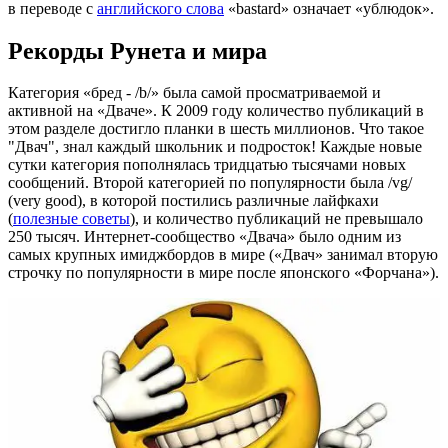
в переводе с
английского слова
«bastard» означает «ублюдок».
Рекорды Рунета и мира
Категория «бред - /b/» была самой просматриваемой и
активной на «Дваче». К 2009 году количество публикаций в
этом разделе достигло планки в шесть миллионов. Что такое
"Двач", знал каждый школьник и подросток! Каждые новые
сутки категория пополнялась тридцатью тысячами новых
сообщений. Второй категорией по популярности была /vg/
(very good), в которой постились различные лайфкахи
(
полезные советы
), и количество публикаций не превышало
250 тысяч. Интернет-сообщество «Двача» было одним из
самых крупных имиджбордов в мире («Двач» занимал вторую
строчку по популярности в мире после японского «Форчана»).