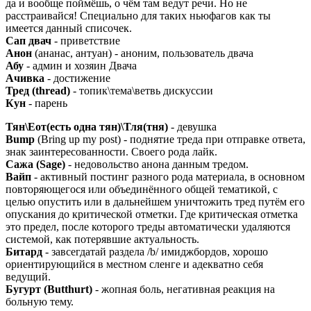
да и вообще поймёшь, о чём там ведут речи. Но не
расстраивайся! Специально для таких ньюфагов как ты
имеется данный списочек.
Сап двач
- приветствие
Анон
(ананас, антуан) - аноним, пользователь двача
Абу
- админ и хозяин Двача
Ачивка
- достижение
Тред (thread)
- топик\тема\ветвь дискуссии
Кун
- парень
Тян\Еот(есть одна тян)\Тля(тня)
- девушка
Bump
(Bring up my post) - поднятие треда при отправке ответа,
знак заинтересованности. Своего рода лайк.
Сажа (Sage)
- недовольство анона данным тредом.
Вайп
- активный постинг разного рода материала, в основном
повторяющегося или объединённого общей тематикой, с
целью опустить или в дальнейшем уничтожить тред путём его
опускания до критической отметки. Где критическая отметка
это предел, после которого треды автоматически удаляются
системой, как потерявшие актуальность.
Битард
- завсегдатай раздела /b/ имиджбордов, хорошо
ориентирующийся в местном сленге и адекватно себя
ведущий.
Бугурт (Butthurt)
- жопная боль, негативная реакция на
больную тему.