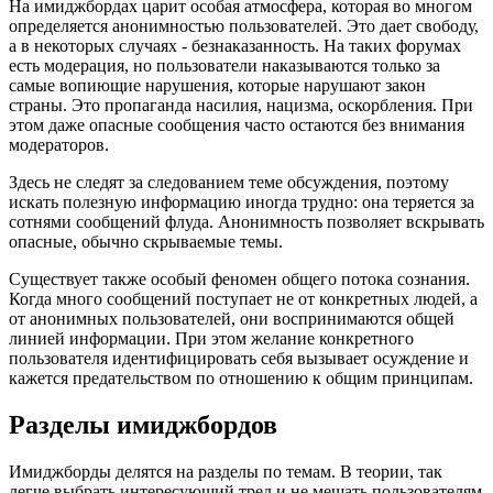
На имиджбордах царит особая атмосфера, которая во многом
определяется анонимностью пользователей. Это дает свободу,
а в некоторых случаях - безнаказанность. На таких форумах
есть модерация, но пользователи наказываются только за
самые вопиющие нарушения, которые нарушают закон
страны. Это пропаганда насилия, нацизма, оскорбления. При
этом даже опасные сообщения часто остаются без внимания
модераторов.
Здесь не следят за следованием теме обсуждения, поэтому
искать полезную информацию иногда трудно: она теряется за
сотнями сообщений флуда. Анонимность позволяет вскрывать
опасные, обычно скрываемые темы.
Существует также особый феномен общего потока сознания.
Когда много сообщений поступает не от конкретных людей, а
от анонимных пользователей, они воспринимаются общей
линией информации. При этом желание конкретного
пользователя идентифицировать себя вызывает осуждение и
кажется предательством по отношению к общим принципам.
Разделы имиджбордов
Имиджборды делятся на разделы по темам. В теории, так
легче выбрать интересующий тред и не мешать пользователям