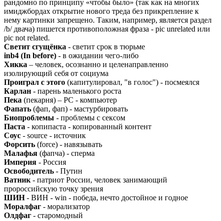
рандомно по принципу «чтобы было» (так как на многих
имиджбордах открытие нового треда без прикрепление к
нему картинки запрещено. Таким, например, является раздел
/b/ двача) пишется противоположная фраза - pic unrelated или
pic not related.
Светит сгущёнка
- светит срок в тюрьме
inb4 (In before)
- в ожидании чего-либо
Хикка
– человек, осознанно и целенаправленно
изолирующий себя от социума
Проиграл с этого
(капитулировал, "в голос") - посмеялся
Карлан
- парень маленького роста
Пека
(пекарня) – PC - компьютер
Фапать
(фап, фап) - мастурбировать
Биопроблемы
- проблемы с сексом
Паста
- копипаста - копированный контент
Соус
- source - источник
Форсить
(force) - навязывать
Малафья
(фапча) - сперма
Империя
- Россия
Освободитель
- Путин
Ватник
- патриот России, человек занимающий
пророссийскую точку зрения
ШИН
- ВИН - win - победа, нечто достойное и годное
Моралфаг
- морализатор
Олдфаг
- старомодный