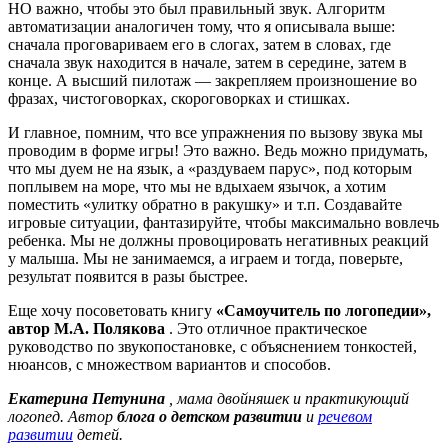
НО важно, чтобы это был правильный звук. Алгоритм
автоматизации аналогичен тому, что я описывала выше:
сначала проговариваем его в слогах, затем в словах, где
сначала звук находится в начале, затем в середине, затем в
конце. А высший пилотаж — закрепляем произношение во
фразах, чистоговорках, скороговорках и стишках.
И главное, помним, что все упражнения по вызову звука мы
проводим в форме игры! Это важно. Ведь можно придумать,
что мы дуем не на язык, а «раздуваем парус», под которым
поплывем на море, что мы не вдыхаем язычок, а хотим
поместить «улитку обратно в ракушку» и т.п. Создавайте
игровые ситуации, фантазируйте, чтобы максимально вовлечь
ребенка. Мы не должны провоцировать негативных реакций
у малыша. Мы не занимаемся, а играем и тогда, поверьте,
результат появится в разы быстрее.
Еще хочу посоветовать книгу
«Самоучитель по логопедии»,
автор М.А. Полякова
. Это отличное практическое
руководство по звукопостановке, с объяснением тонкостей,
нюансов, с множеством вариантов и способов.
Екатерина Петунина
, мама двойняшек и практикующий
логопед. Автор
блога о детском развитии
и
речевом
развитии
детей.