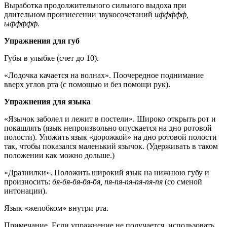
Выработка продолжительного сильного выдоха при
длительном произнесении звукосочетаний
иффффф,
ыффффф.
Упражнения для губ
Губы в улыбке (счет до 10).
«Лодочка качается на волнах». Поочередное поднимание
вверх углов рта (с помощью и без помощи рук).
Упражнения для языка
«Язычок заболел и лежит в постели». Широко открыть рот и
покашлять (язык непроизвольно опускается на дно ротовой
полости). Уложить язык «дорожкой» на дно ротовой полости
так, чтобы показался маленький язычок. (Удерживать в таком
положении как можно дольше.)
«Дразнилки». Положить широкий язык на нижнюю губу и
произносить:
бя-бя-бя-бя-бя, пя-пя-пя-пя-пя-пя
(со сменой
интонации).
Язык «желобком» внутри рта.
Примечание. Если упражнение не получается, использовать