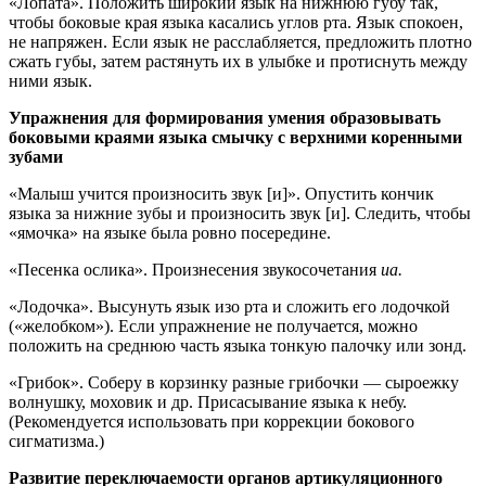
«Лопата». Положить широкий язык на нижнюю губу так,
чтобы боковые края языка касались углов рта. Язык спокоен,
не напряжен. Если язык не расслабляется, предложить плотно
сжать губы, затем растянуть их в улыбке и протиснуть между
ними язык.
Упражнения для формирования умения образовывать
боковыми краями языка смычку с верхними коренными
зубами
«Малыш учится произносить звук [и]». Опустить кончик
языка за нижние зубы и произносить звук [и]. Следить, чтобы
«ямочка» на языке была ровно посередине.
«Песенка ослика». Произнесения звукосочетания
иа.
«Лодочка». Высунуть язык изо рта и сложить его лодочкой
(«желобком»). Если упражнение не получается, можно
положить на среднюю часть языка тонкую палочку или зонд.
«Грибок». Соберу в корзинку разные грибочки — сыроежку
волнушку, моховик и др. Присасывание языка к небу.
(Рекомендуется использовать при коррекции бокового
сигматизма.)
Развитие переключаемости органов артикуляционного