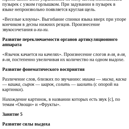
пузырек с узким горлышком. При задувании в пузырек в
языке непроизвольно появляется круглая щель.
«Веселые клоуны». Выгибание спинки языка вверх при упоре
кончиком в десны нижних резцов. Произнесение
звукосочетания
и-хи-хи.
Развитие переключаемости органов артикуляционного
аппарата
«Язычок качается на качелях». Произнесение слогов
я-ля, я-ля,
я-ля,
постепенно увеличивая их количество на одном выдохе.
Развитие фонематического восприятия
Различение слов, близких по звучанию:
мишка
—
миска, каска
—
кашка, сырок
—
шарок, солить
—
шалить
(с опорой на
картинки).
Нахождение картинок, в названии которых есть звук [с], по
темам «Овощи» и «Фрукты».
Занятие 5
Развитие силы выдоха