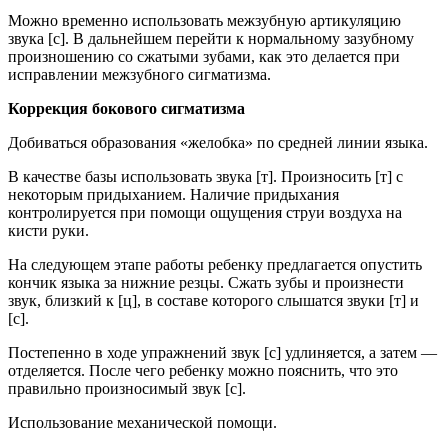
Можно временно использовать межзубную артикуляцию
звука [с]. В дальнейшем перейти к нормальному зазубному
произношению со сжатыми зубами, как это делается при
исправлении межзубного сигматизма.
Коррекция бокового сигматизма
Добиваться образования «желобка» по средней линии языка.
В качестве базы использовать звука [т]. Произносить [т] с
некоторым придыханием. Наличие придыхания
контролируется при помощи ощущения струи воздуха на
кисти руки.
На следующем этапе работы ребенку предлагается опустить
кончик языка за нижние резцы. Сжать зубы и произнести
звук, близкий к [ц], в составе которого слышатся звуки [т] и
[с].
Постепенно в ходе упражнений звук [с] удлиняется, а затем —
отделяется. После чего ребенку можно пояснить, что это
правильно произносимый звук [с].
Использование механической помощи.