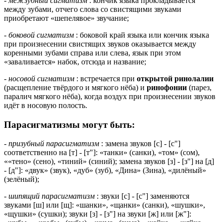
-
межзубный сигматизм
: кончик языка прокладывается
между зубами, отчего слова со свистящими звуками
приобретают «шепелявое» звучание;
-
боковой сигматизм
: боковой край языка или кончик языка
при произнесении свистящих звуков оказывается между
коренными зубами справа или слева, язык при этом
«заваливается» набок, отсюда и название;
-
носовой сигматизм
: встречается при
открытой ринолалии
(расщепление твёрдого и мягкого нёба) и
ринофонии
(парез,
паралич мягкого нёба), когда воздух при произнесении звуков
идёт в носовую полость.
Парасигматизмы могут быть:
-
призубный парасигматизм
: замена звуков [с] - [с"]
соответственно на [т] - [т"]: «танки» (санки), «том» (сом),
««тено» (сено), «тиний» (синий); замена звуков [з] - [з"] на [д]
- [д"]: «двук» (звук), «дуб» (зуб), «Дина» (Зина), «дилёный»
(зелёный);
-
шипящий парасигматизм
: звуки [с] - [с"] заменяются
звуками [ш] или [щ]: «шанки», «щанки» (санки), «шушки»,
«щушки» (сушки); звуки [з] - [з"] на звуки [ж] или [ж"]: