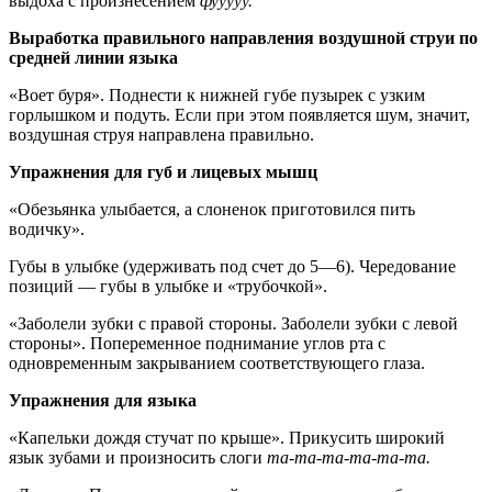
выдоха с произнесением
фууууу.
Выработка правильного направления воздушной струи по
средней линии языка
«Воет буря». Поднести к нижней губе пузырек с узким
горлышком и подуть. Если при этом появляется шум, значит,
воздушная струя направлена правильно.
Упражнения для губ и лицевых мышц
«Обезьянка улыбается, а слоненок приготовился пить
водичку».
Губы в улыбке (удерживать под счет до 5—6). Чередование
позиций — губы в улыбке и «трубочкой».
«Заболели зубки с правой стороны. Заболели зубки с левой
стороны». Попеременное поднимание углов рта с
одновременным закрыванием соответствующего глаза.
Упражнения для языка
«Капельки дождя стучат по крыше». Прикусить широкий
язык зубами и произносить слоги
та-та-та-та-та-та.