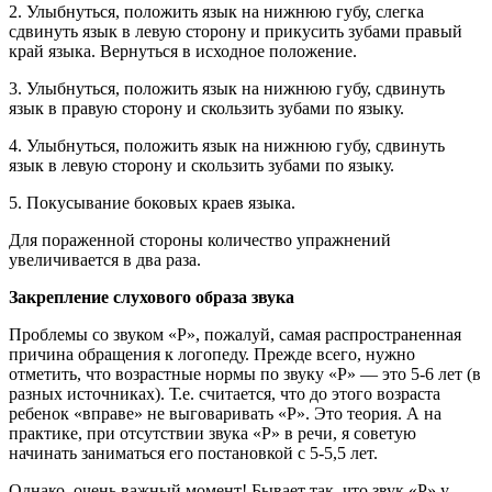
2. Улыбнуться, положить язык на нижнюю губу, слегка
сдвинуть язык в левую сторону и прикусить зубами правый
край языка. Вернуться в исходное положение.
3. Улыбнуться, положить язык на нижнюю губу, сдвинуть
язык в правую сторону и скользить зубами по языку.
4. Улыбнуться, положить язык на нижнюю губу, сдвинуть
язык в левую сторону и скользить зубами по языку.
5. Покусывание боковых краев языка.
Для пораженной стороны количество упражнений
увеличивается в два раза.
Закрепление слухового образа звука
Проблемы со звуком «Р», пожалуй, самая распространенная
причина обращения к логопеду. Прежде всего, нужно
отметить, что возрастные нормы по звуку «Р» — это 5-6 лет (в
разных источниках). Т.е. считается, что до этого возраста
ребенок «вправе» не выговаривать «Р». Это теория. А на
практике, при отсутствии звука «Р» в речи, я советую
начинать заниматься его постановкой с 5-5,5 лет.
Однако, очень важный момент! Бывает так, что звук «Р» у