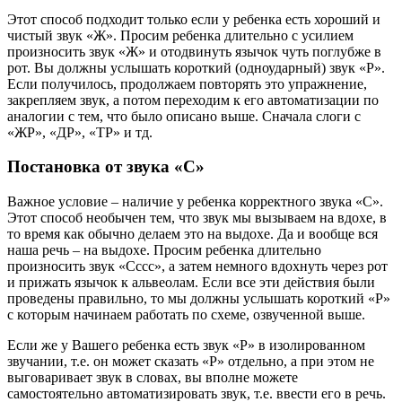
Этот способ подходит только если у ребенка есть хороший и
чистый звук «Ж». Просим ребенка длительно с усилием
произносить звук «Ж» и отодвинуть язычок чуть поглубже в
рот. Вы должны услышать короткий (одноударный) звук «Р».
Если получилось, продолжаем повторять это упражнение,
закрепляем звук, а потом переходим к его автоматизации по
аналогии с тем, что было описано выше. Сначала слоги с
«ЖР», «ДР», «ТР» и тд.
Постановка от звука «С»
Важное условие – наличие у ребенка корректного звука «С».
Этот способ необычен тем, что звук мы вызываем на вдохе, в
то время как обычно делаем это на выдохе. Да и вообще вся
наша речь – на выдохе. Просим ребенка длительно
произносить звук «Сссс», а затем немного вдохнуть через рот
и прижать язычок к альвеолам. Если все эти действия были
проведены правильно, то мы должны услышать короткий «Р»
с которым начинаем работать по схеме, озвученной выше.
Если же у Вашего ребенка есть звук «Р» в изолированном
звучании, т.е. он может сказать «Р» отдельно, а при этом не
выговаривает звук в словах, вы вполне можете
самостоятельно автоматизировать звук, т.е. ввести его в речь.