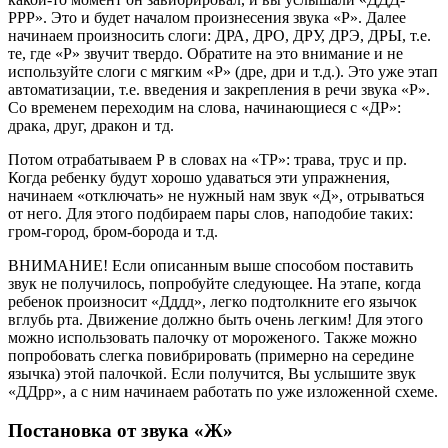
РРР». Это и будет началом произнесения звука «Р». Далее
начинаем произносить слоги: ДРА, ДРО, ДРУ, ДРЭ, ДРЫ, т.е.
те, где «Р» звучит твердо. Обратите на это внимание и не
используйте слоги с мягким «Р» (дре, дри и т.д.). Это уже этап
автоматизации, т.е. введения и закрепления в речи звука «Р».
Со временем переходим на слова, начинающиеся с «ДР»:
драка, друг, дракон и тд.
Потом отрабатываем Р в словах на «ТР»: трава, трус и пр.
Когда ребенку будут хорошо удаваться эти упражнения,
начинаем «отключать» не нужный нам звук «Д», отрываться
от него. Для этого подбираем пары слов, наподобие таких:
гром-город, бром-борода и т.д.
ВНИМАНИЕ! Если описанным выше способом поставить
звук не получилось, попробуйте следующее. На этапе, когда
ребенок произносит «Дддд», легко подтолкните его язычок
вглубь рта. Движение должно быть очень легким! Для этого
можно использовать палочку от мороженого. Также можно
попробовать слегка повибрировать (примерно на середине
язычка) этой палочкой. Если получится, Вы услышите звук
«ДДрр», а с ним начинаем работать по уже изложенной схеме.
Постановка от звука «Ж»