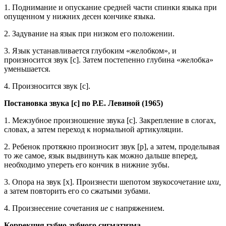
1. Поднимание и опускание средней части спинки языка при
опущенном у нижних десен кончике языка.
2. Задувание на язык при низком его положении.
3. Язык устанавливается глубоким «желобком», и
произносится звук [с]. Затем постепенно глубина «желобка»
уменьшается.
4. Произносится звук [с].
Постановка звука [с] по Р.Е. Левиной (1965)
1. Межзубное произношение звука [с]. Закрепление в слогах,
словах, а затем переход к нормальной артикуляции.
2. Ребенок протяжно произносит звук [р], а затем, проделывая
то же самое, язык выдвинуть как можно дальше вперед,
необходимо упереть его кончик в нижние зубы.
3. Опора на звук [х]. Произнести шепотом звукосочетание
ихи,
а затем повторить его со сжатыми зубами.
4. Произнесение сочетания
ие
с напряжением.
Коррекция губно-зубного сигматизма