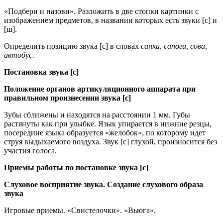
«Подбери и назови». Разложить в две стопки картинки с
изображением предметов, в названии которых есть звуки [с] и
[ш].
Определить позицию звука [с] в словах
санки, сапоги, сова,
автобус.
Постановка звука [с]
Положение органов артикуляционного аппарата при
правильном произнесении звука [с]
Зубы сближены и находятся на расстоянии 1 мм. Губы
растянуты как при улыбке. Язык упирается в нижние резцы,
посередине языка образуется «желобок», по которому идет
струя выдыхаемого воздуха. Звук [с] глухой, произносится без
участия голоса.
Приемы работы по постановке звука [с]
Слуховое восприятие звука. Создание слухового образа
звука
Игровые приемы. «Свистелочки». «Вьюга».