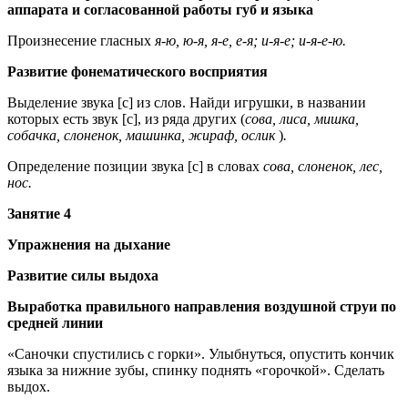
аппарата и согласованной работы губ и языка
Произнесение гласных
я-ю, ю-я, я-е, е-я; и-я-е; и-я-е-ю.
Развитие фонематического восприятия
Выделение звука [с] из слов. Найди игрушки, в названии
которых есть звук [с], из ряда других (
сова, лиса, мишка,
собачка, слоненок, машинка, жираф, ослик
)
.
Определение позиции звука [с] в словах
сова, слоненок, лес,
нос.
Занятие 4
Упражнения на дыхание
Развитие силы выдоха
Выработка правильного направления воздушной струи по
средней линии
«Саночки спустились с горки». Улыбнуться, опустить кончик
языка за нижние зубы, спинку поднять «горочкой». Сделать
выдох.