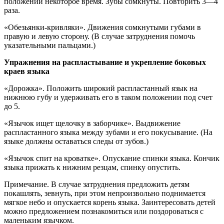
положении некоторое время. Зубы сомкнуты. Повторить 3—4
раза.
«Обезьянки-кривляки». Движения сомкнутыми губами в
правую и левую сторону. (В случае затруднения помочь
указательными пальцами.)
Упражнения на распластывание и укрепление боковых
краев языка
«Дорожка». Положить широкий распластанный язык на
нижнюю губу и удерживать его в таком положении под счет
до 5.
«Язычок ищет щелочку в заборчике». Выдвижение
распластанного языка между зубами и его покусывание. (На
языке должны оставаться следы от зубов.)
«Язычок спит на кроватке». Опускание спинки языка. Кончик
языка прижать к нижним резцам, спинку опустить.
Примечание. В случае затруднения предложить детям
покашлять, зевнуть, при этом непроизвольно поднимается
мягкое небо и опускается корень языка. Заинтересовать детей
можно предложением познакомиться или поздороваться с
маленьким язычком.