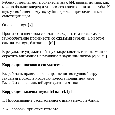
Ребенку предлагают произнести звук [ф], выдвигая язык как
можно больше вперед и уперев его кончик в нижние зубы. К
шуму, свойственному звуку [ш], должен присоединиться
свистящий шум.
Опора на звук [х].
Произнести шепотом сочетание
ихи,
а затем то же самое
звукосочетание произнести со сжатыми зубами. При этом
слышится звук, близкий к [с"].
В результате упражнений звук закрепляется, и тогда можно
обратить внимание на различие в звучании звуков [с] и [с"].
Коррекция носового сигматизма
Выработать правильное направление воздушной струи,
закрывая проход в носовую полость поднятием неба.
Выработка правильной артикуляции языка.
Коррекция замены звука [с] на [т], [д]
1. Просовывание распластанного языка между зубами.
2. «Желобок» при открытом рте.