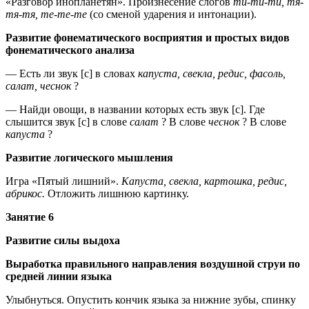
«Разговор инопланетян». Произнесение слогов
ти-ти-ти, тя-
тя-тя, те-те-те
(со сменой ударения и интонации).
Развитие фонематического восприятия и простых видов
фонематического анализа
— Есть ли звук [с] в словах
капуста, свекла, редис, фасоль,
салат, чеснок
?
— Найди овощи, в названии которых есть звук [с]. Где
слышится звук [с] в слове
салат
?
В слове
чеснок
?
В слове
капуста
?
Развитие логического мышления
Игра «Пятый лишний».
Капуста, свекла, картошка, редис,
абрикос.
Отложить лишнюю картинку.
Занятие 6
Развитие силы выдоха
Выработка правильного направления воздушной струи по
средней линии языка
Улыбнуться. Опустить кончик языка за нижние зубы, спинку