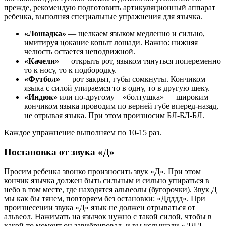
прежде, рекомендую подготовить артикуляционный аппарат
ребенка, выполняя специальные упражнения для язычка.
«Лошадка»
— щелкаем языком медленно и сильно,
имитируя цокание копыт лошади. Важно: нижняя
челюсть остается неподвижной.
«Качели»
— открыть рот, языком тянуться попеременно
то к носу, то к подбородку.
«Футбол»
— рот закрыт, губы сомкнуты. Кончиком
языка с силой упираемся то в одну, то в другую щеку.
«Индюк»
или по-другому – «болтушка» — широким
кончиком языка проводим по верней губе вперед-назад,
не отрывая языка. При этом произносим БЛ-БЛ-БЛ.
Каждое упражнение выполняем по 10-15 раз.
Постановка от звука «Д»
Просим ребенка звонко произносить звук «Д». При этом
кончик язычка должен быть сильным и сильно упираться в
небо в том месте, где находятся альвеолы (бугорочки). Звук Д
мы как бы тянем, повторяем без остановки: «Ддддд». При
произнесении звука «Д» язык не должен отрываться от
альвеол. Нажимать на язычок нужно с такой силой, чтобы в
какой-то момент он завибрировал, и вы услышали «ДДД-