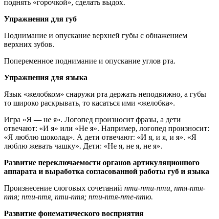
поднять «горочкой», сделать выдох.
Упражнения для губ
Поднимание и опускание верхней губы с обнажением
верхних зубов.
Попеременное поднимание и опускание углов рта.
Упражнения для языка
Язык «желобком» снаружи рта держать неподвижно, а губы
то широко раскрывать, то касаться ими «желобка».
Игра «Я — не я». Логопед произносит фразы, а дети
отвечают: «И я» или «Не я». Например, логопед произносит:
«Я люблю шоколад». А дети отвечают: «И я, и я, и я». «Я
люблю жевать чашку». Дети: «Не я, не я, не я».
Развитие переключаемости органов артикуляционного
аппарата и выработка согласованной работы губ и языка
Произнесение слоговых сочетаний
пти-пти-пти, птя-птя-
птя; пти-птя, пти-птя; пти-птя-пте-птю.
Развитие фонематического восприятия