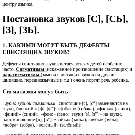
центру язычка.
Постановка звуков [С], [СЬ],
[З], [ЗЬ].
1. КАКИМИ МОГУТ БЫТЬ ДЕФЕКТЫ
СВИСТЯЩИХ ЗВУКОВ?
Дефекты свистящих звуков встречаются у детей особенно
часто.
Сигматизмы
(искаженное произношение свистящих) и
парасигматизмы
(замена свистящих звуков на другие:
шипяшие, переднеязычные и т.д.) очень портят речь ребёнка.
Сигматизмы могут быть:
-
губно-зубной сигматизм
: свистящие [с], [с"] заменяются на
звуки, близкий к [ф], [ф"]: «фабака» (собака), «фанка» (санки),
«финий» (синий), «фено» (сено); звуки [з], [з"] – на звуки,
напоминающие [в], [в"]: «вайка» (зайка), «вубы» (зубы),
«вебра» (зебра), «велёный» (зелёный);