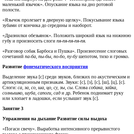
маленький язычок». Опускание языка на дно ротовой
полости.
«Язычок пролезает в дверную щелку». Покусывание языка
зубами от кончика до середины и наоборот.
«Дразнилки обезьянок». Положить широкий язык на нижнюю
губу и произносить слоги
пя-пя-пя-пя-пя.
«Разговор собак Барбоса и Пушка». Произнесение слоговых
сочетаний
па-ба, пы-бы, по-бо, пу-бу
шепотом, тихо и громко.
Развитие
фонематического восприятия
Выделение звука [с] среди звуков, близких по акустическим и
артикуляционным признакам. Звуки: [с], [з], [с], [ш], [ц], [с].
Слоги:
са, за, со, ша, цо, су, зы, сы.
Слова
собака, зайка,
солнышко, шуба, сапоги, сад
и др. Ребенок поднимает руку
или хлопает в ладошки, если услышит звук [с].
Занятие 3
Упражнения на дыхание Развитие силы выдоха
«Погаси свечу». Выработка интенсивного прерывистого