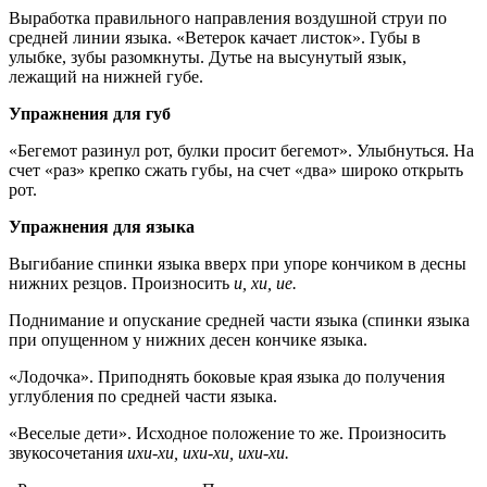
Выработка правильного направления воздушной струи по
средней линии языка. «Ветерок качает листок». Губы в
улыбке, зубы разомкнуты. Дутье на высунутый язык,
лежащий на нижней губе.
Упражнения для губ
«Бегемот разинул рот, булки просит бегемот». Улыбнуться. На
счет «раз» крепко сжать губы, на счет «два» широко открыть
рот.
Упражнения для языка
Выгибание спинки языка вверх при упоре кончиком в десны
нижних резцов. Произносить
и, хи, ие.
Поднимание и опускание средней части языка (спинки языка
при опущенном у нижних десен кончике языка.
«Лодочка». Приподнять боковые края языка до получения
углубления по средней части языка.
«Веселые дети». Исходное положение то же. Произносить
звукосочетания
ихи-хи, ихи-хи, ихи-хи.