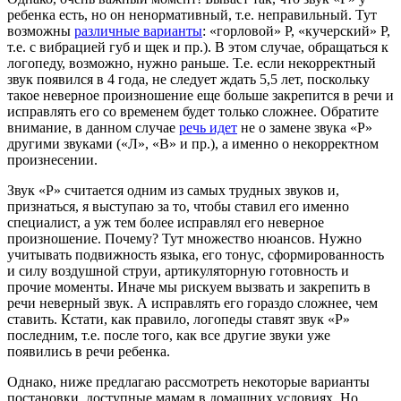
ребенка есть, но он ненормативный, т.е. неправильный. Тут
возможны
различные варианты
: «горловой» Р, «кучерский» Р,
т.е. с вибрацией губ и щек и пр.). В этом случае, обращаться к
логопеду, возможно, нужно раньше. Т.е. если некорректный
звук появился в 4 года, не следует ждать 5,5 лет, поскольку
такое неверное произношение еще больше закрепится в речи и
исправлять его со временем будет только сложнее. Обратите
внимание, в данном случае
речь идет
не о замене звука «Р»
другими звуками («Л», «В» и пр.), а именно о некорректном
произнесении.
Звук «Р» считается одним из самых трудных звуков и,
признаться, я выступаю за то, чтобы ставил его именно
специалист, а уж тем более исправлял его неверное
произношение. Почему? Тут множество нюансов. Нужно
учитывать подвижность языка, его тонус, сформированность
и силу воздушной струи, артикуляторную готовность и
прочие моменты. Иначе мы рискуем вызвать и закрепить в
речи неверный звук. А исправлять его гораздо сложнее, чем
ставить. Кстати, как правило, логопеды ставят звук «Р»
последним, т.е. после того, как все другие звуки уже
появились в речи ребенка.
Однако, ниже предлагаю рассмотреть некоторые варианты
постановки, доступные мамам в домашних условиях. Но