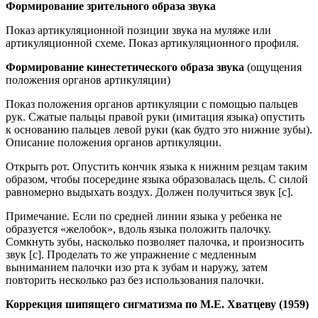
Формирование зрительного образа звука
Показ артикуляционной позиции звука на муляже или
артикуляционной схеме. Показ артикуляционного профиля.
Формирование кинестетического образа звука
(ощущения
положения органов артикуляции)
Показ положения органов артикуляции с помощью пальцев
рук. Сжатые пальцы правой руки (имитация языка) опустить
к основанию пальцев левой руки (как будто это нижние зубы).
Описание положения органов артикуляции.
Открыть рот. Опустить кончик языка к нижним резцам таким
образом, чтобы посередине языка образовалась щель. С силой
равномерно выдыхать воздух. Должен получиться звук [с].
Примечание. Если по средней линии языка у ребенка не
образуется «желобок», вдоль языка положить палочку.
Сомкнуть зубы, насколько позволяет палочка, и произносить
звук [с]. Проделать то же упражнение с медленным
выниманием палочки изо рта к зубам и наружу, затем
повторить несколько раз без использования палочки.
Коррекция шипящего сигматизма по М.Е. Хватцеву (1959)