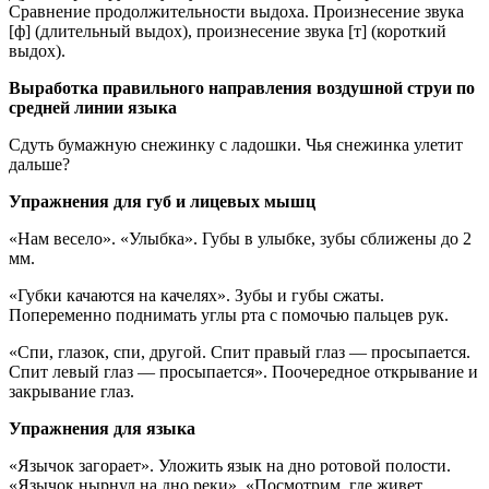
Сравнение продолжительности выдоха. Произнесение звука
[ф] (длительный выдох), произнесение звука [т] (короткий
выдох).
Выработка правильного направления воздушной струи по
средней линии языка
Сдуть бумажную снежинку с ладошки. Чья снежинка улетит
дальше?
Упражнения для губ и лицевых мышц
«Нам весело». «Улыбка». Губы в улыбке, зубы сближены до 2
мм.
«Губки качаются на качелях». Зубы и губы сжаты.
Попеременно поднимать углы рта с помочью пальцев рук.
«Спи, глазок, спи, другой. Спит правый глаз — просыпается.
Спит левый глаз — просыпается». Поочередное открывание и
закрывание глаз.
Упражнения для языка
«Язычок загорает». Уложить язык на дно ротовой полости.
«Язычок нырнул на дно реки». «Посмотрим, где живет