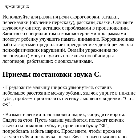
| ч;ж;ш;щ;ц;х |
Используйте для развития речи скороговорки, загадки,
пересказики (обучение пересказу), рассказы,сказки. Обучайте
звуковому синтезу детишек с проблемами в произношении.
Занятия со специалистом и компьютерными программами
помогут ребенку улучшить память, внимание. Коррекционная
работа с детьми предполагает преодоление у детей речевых и
психофизических нарушений. Онлайн упражнения по
логопедии () могут служить полезным пособием для
логопедов, работающих с дошкольниками.
Приемы постановки звука С.
· Предложите малышу широко улыбнуться, оставив
небольшое расстояние между зубами, язычок уприте в нижние
зубы, пробуем произносить песенку льющейся водички: "С-с-
с-с".
· Возьмите легкий пластиковый шарик, соорудите ворота.
Сядьте за стол. Пусть малыш улыбнется, положит кончик
язычка на нижнюю губку и, произнося букву "Ф",
попробовать забить шарик. Проследите, чтобы кроха не
закусил губу и не надувал щеки. Звук должен выходить по