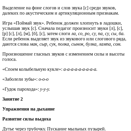
Выделение на фоне слогов и слов звука [с] среди звуков,
далеких по акустическим и артикуляционным признакам.
Игра «Поймай звук». Ребенок должен хлопнуть в ладошки,
услышав звук [с]. Сначала педагог произносит звуки [л], [с],
[р] [с], [л], [м], [б], [с], затем слоги
ла, со, ро, су, па, су, сы, ба.
Если ребенок выделяет звук из звукового или слогового ряда,
даются слова
мак, сыр, сук, полка, сынок, булка, лампа, сом.
Произношение гласных звуков с изменением силы и высоты
голоса.
«Споем колыбельную кукле»:
а-а-а-а-а-а-а-а-а.
«Заболели зубы»:
о-о-о
«Гудок парохода»:
у-у-у.
Занятие 2
Упражнения на дыхание
Развитие силы выдоха
Дутье через трубочку. Пускание мыльных пузырей.