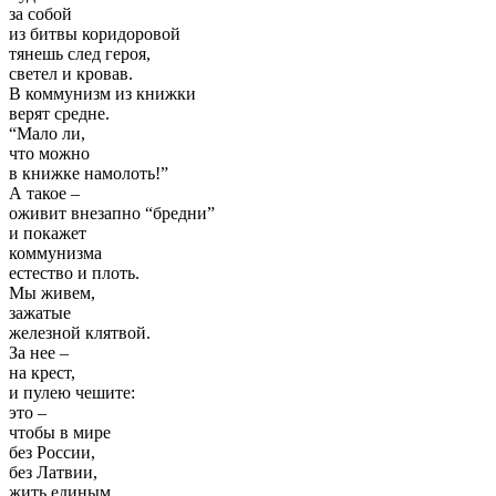
за собой
из битвы коридоровой
тянешь след героя,
светел и кровав.
В коммунизм из книжки
верят средне.
“Мало ли,
что можно
в книжке намолоть!”
А такое –
оживит внезапно “бредни”
и покажет
коммунизма
естество и плоть.
Мы живем,
зажатые
железной клятвой.
За нее –
на крест,
и пулею чешите:
это –
чтобы в мире
без России,
без Латвии,
жить единым