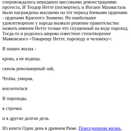
сопровождались невиданно массовыми демонстрациями
протеста. И Теодор Нетте (посмертно), и Иоганн Махмасталь
были награждены высшими на тот период боевыми орденами
- орденами Красного Знамени. Но наибольшее
удовлетворение у народа вызвало решение правительства
назвать именем Нетте только что спущенный на воду пароход.
Тогда-то и родилось широко известное стихотворение
Маяковского «Товарищу Нетте, пароходу и человеку»:
В наших жилах -
кровь, а не водица.
сквозь револьверный лай,
Чтобы, умирая,
воплотиться
В пароходы,
в строчки
и в другие долгие дела.
Из книги Один день в древнем Риме.
Повседневная жизнь
,