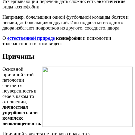
Исчерпывающий перечень дать сложно: есть
экзотические
виды ксенофобии.
Например, болельщики одной футбольной команды боятся и
ненавидят болельщиков другой. Или подростки из одного
двора избегают подростков из другого, соседнего, двора.
О
естественной природе
ксенофобии
и психологии
толерантности в этом видео:
Причины
Основной
причиной этой
патологии
считается
неуверенность в
себе в каком-то
отношении,
личностная
ущербность или
комплекс
неполноценности.
Причиной является не тот, кого опасаются.