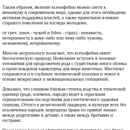
Таким образом, явление ксенофобии можно свети к
минимуму в современном мире, однако для этого необходима
активная поддержка властей, а также правильное влияние
старшего поколения на взгляды молодежи.
от греч. xenos - чужой и fobos - страх) - ненависть,
нетерпимость к кому-либо или чему-либо чужому,
незнакомому, непривычному.
Многие антропологи полагают, что ксенофобия имеет
биологическую природу. Нежелание вступать в половые
отношения для продолжения рода с существами иного облика
и происхождения характерны для мира животных. Инстинкт
сохраняется и в глубинах человеческой психики и лежит в
основе межрасовых и межнациональных отношений.
Доказано, что слишком близкая степень родства в этнической
единице (роде, племени, народе) ведет к серьезным
отрицательным последствиям для генетического здоровья
социума. Оттого в религиозной традиции, в культуре всех без
исключения народов запрещены браки по прямой линии:
между родителями и детьми, а также между братьями и
сестрами.