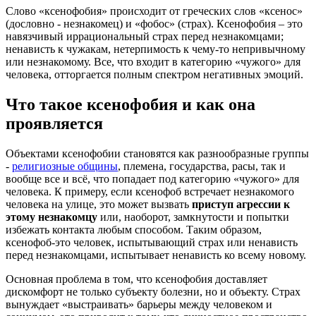
Слово «ксенофобия» происходит от греческих слов «ксенос»
(дословно - незнакомец) и «фобос» (страх). Ксенофобия – это
навязчивый иррациональный страх перед незнакомцами;
ненависть к чужакам, нетерпимость к чему-то непривычному
или незнакомому. Все, что входит в категорию «чужого» для
человека, отторгается полным спектром негативных эмоций.
Что такое ксенофобия и как она
проявляется
Объектами ксенофобии становятся как разнообразные группы
-
религиозные общины
, племена, государства, расы, так и
вообще все и всё, что попадает под категорию «чужого» для
человека. К примеру, если ксенофоб встречает незнакомого
человека на улице, это может вызвать
приступ агрессии к
этому незнакомцу
или, наоборот, замкнутости и попытки
избежать контакта любым способом. Таким образом,
ксенофоб-это человек, испытывающий страх или ненависть
перед незнакомцами, испытывает ненависть ко всему новому.
Основная проблема в том, что ксенофобия доставляет
дискомфорт не только субъекту болезни, но и объекту. Страх
вынуждает «выстраивать» барьеры между человеком и