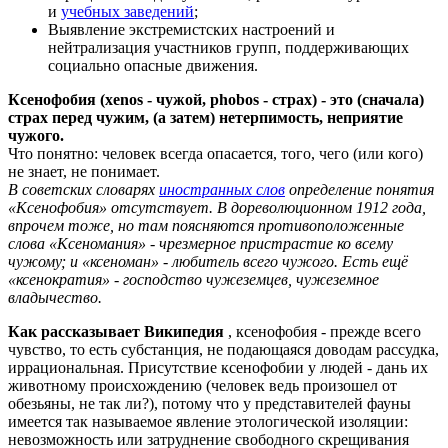
и
учебных заведений
;
Выявление экстремистских настроений и
нейтрализация участников групп, поддерживающих
социально опасные движения.
Ксенофобия (xenos - чужой, рhobos - страх) - это (сначала)
страх перед чужим, (а затем) нетерпимость, неприятие
чужого.
Что понятно: человек всегда опасается, того, чего (или кого)
не знает, не понимает.
В советских словарях
иностранных слов
определение понятия
«Ксенофобия» отсутствует. В дореволюционном 1912 года,
впрочем тоже, но там поясняются противоположенные
слова «Ксеномания» - чрезмерное пристрастие ко всему
чужому; и «ксеноман» - любитель всего чужого. Есть ещё
«ксенократия» - господство чужеземцев, чужеземное
владычество.
Как рассказывает Википедия
, ксенофобия - прежде всего
чувство, то есть субстанция, не подающаяся доводам рассудка,
иррациональная. Присутствие ксенофобии у людей - дань их
животному происхождению (человек ведь произошел от
обезьяны, не так ли?), потому что у представителей фауны
имеется так называемое явление этологической изоляции:
невозможность или затруднение свободного скрещивания