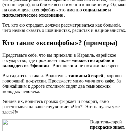
(что неверно), она ближе всего именно к шовинизму. Однако
на самом деле ксенофобия - это именно
социальное и
психологическое отклонение
.
Тот, кто ею страдает, должен рассматриваться как больной,
чего нельзя сказать о шовинистах, расистах и националистах.
Кто такие «ксенофобы»? (примеры)
Представьте себе, что вы приехали в Израиль, еврейское
государство, где проживает также
множество арабов и
выходцев из Эфиопии
. Внешне они не похожи на евреев.
Вы садитесь в такси. Водитель -
типичный еврей
, хорошо
говорящий по-русски. Проезжаете мимо уличного кафе. За
ближайшим к дороге столиком сидят два темнокожих
молодых человека.
Увидев их, водитесь громко фыркает и говорит, явно
рассчитывая на ваше сочувствие: «Что?! Эти папуасы уже
здесь?!»
Водитель-еврей
прекрасно знает,