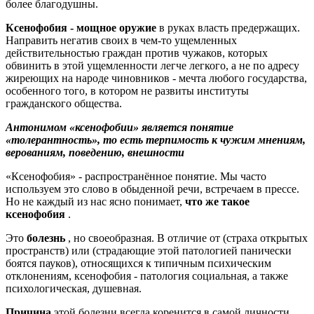
более благодушны.
Ксенофобия - мощное оружие
в руках власть предержащих.
Направить негатив своих в чем-то ущемленных
действительностью граждан против чужаков, которых
обвинить в этой ущемленности легче легкого, а не по адресу
жиреющих на народе чиновников - мечта любого государства,
особенного того, в котором не развиты институты
гражданского общества.
Антонимом «ксенофобии» является понятие
«толерантность», то есть терпимость к чужим мнениям,
верованиям, поведению, внешности
«Ксенофобия» - распространённое понятие. Мы часто
используем это слово в обыденной речи, встречаем в прессе.
Но не каждый из нас ясно понимает,
что же такое
ксенофобия
.
Это
болезнь
, но своеобразная. В отличие от (страха открытых
пространств) или (страдающие этой патологией панически
боятся пауков), относящихся к типичным психическим
отклонениям, ксенофобия - патология социальная, а также
психологическая, душевная.
Причина
этой болезни всегда коренится в самой личности