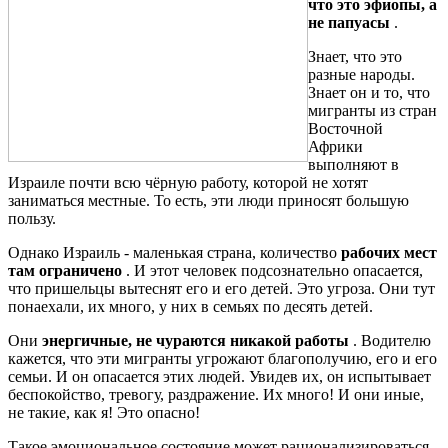
что это эфиопы, а
не папуасы
.
Знает, что это
разные народы.
Знает он и то, что
мигранты из стран
Восточной
Африки
выполняют в
Израиле почти всю чёрную работу, которой не хотят
заниматься местные. То есть, эти люди приносят большую
пользу.
Однако Израиль - маленькая страна, количество
рабочих мест
там ограничено
. И этот человек подсознательно опасается,
что пришельцы вытеснят его и его детей. Это угроза. Они тут
понаехали, их много, у них в семьях по десять детей.
Они
энергичные, не чураются никакой работы
. Водителю
кажется, что эти мигранты угрожают благополучию, его и его
семьи. И он опасается этих людей. Увидев их, он испытывает
беспокойство, тревогу, раздражение. Их много! И они иные,
не такие, как я! Это опасно!
Такое эмоциональное состояние может рационализироваться