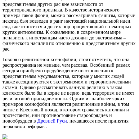
представителям других рас вне зависимости от
территориального признака. В качестве исторического
примера такой фобии, можно рассматривать фашизм, который
некогда был возведен в ранг настоящей национальной идеи,
сюда же относится и до сих пор процветающий в некоторых
кругах антисемизм. К сожалению, в современном мире
ненависть к иностранцам часто доходит до экстремизма –
физического насилия по отношению к представителям других
рас.
Говоря о религиозной ксенофобии, стоит отметить, что она
распространена не меньше, чем расовая. Особенный размах
сегодня приобрело предубеждение по отношению к
представителям мусульманства, которые у многих людей
также ассоциируются с экстремизмом и террористическими
актами. Однако рассматривать данную религию в таком
контексте было бы в корне не верно, ведь терроризм не имеет
религиозной принадлежности. Одним из наиболее ярких
примеров ксенофобии являются религиозные войны, в том
числе и Крестовый поход, в котором сражались католики и
протестанты, или противостояние старообрядцев и
новообрядцев в
Древней Руси
, начавшееся после принятия
церковной реформы.