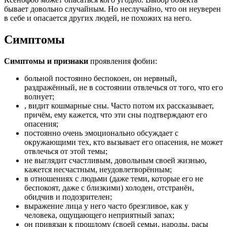
бывает довольно случайным. Но неслучайно, что он неуверен
в себе и опасается других людей, не похожих на него.
Симптомы
Симптомы и признаки
проявления фобии:
больной постоянно беспокоен, он нервный,
раздражённый, не в состоянии отвлечься от того, что его
волнует;
, видит кошмарные сны. Часто потом их рассказывает,
причём, ему кажется, что эти сны подтверждают его
опасения;
постоянно очень эмоционально обсуждает с
окружающими тех, кто вызывает его опасения, не может
отвлечься от этой темы;
не выглядит счастливым, довольным своей жизнью,
кажется несчастным, неудовлетворённым;
в отношениях с людьми (даже теми, которые его не
беспокоят, даже с близкими) холоден, отстранён,
обидчив и подозрителен;
выражение лица у него часто брезгливое, как у
человека, ощущающего неприятный запах;
он привязан к прошлому (своей семьи, народы, расы