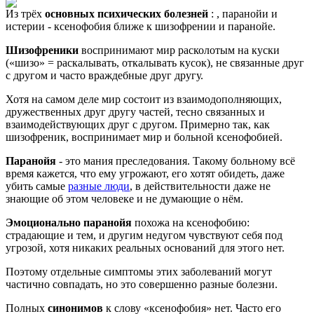
Из трёх
основных психических болезней
: , паранойи и
истерии - ксенофобия ближе к шизофрении и паранойе.
Шизофреники
воспринимают мир расколотым на куски
(«шизо» = раскалывать, откалывать кусок), не связанные друг
с другом и часто враждебные друг другу.
Хотя на самом деле мир состоит из взаимодополняющих,
дружественных друг другу частей, тесно связанных и
взаимодействующих друг с другом. Примерно так, как
шизофреник, воспринимает мир и больной ксенофобией.
Паранойя
- это мания преследования. Такому больному всё
время кажется, что ему угрожают, его хотят обидеть, даже
убить самые
разные люди
, в действительности даже не
знающие об этом человеке и не думающие о нём.
Эмоционально паранойя
похожа на ксенофобию:
страдающие и тем, и другим недугом чувствуют себя под
угрозой, хотя никаких реальных оснований для этого нет.
Поэтому отдельные симптомы этих заболеваний могут
частично совпадать, но это совершенно разные болезни.
Полных
синонимов
к слову «ксенофобия» нет. Часто его