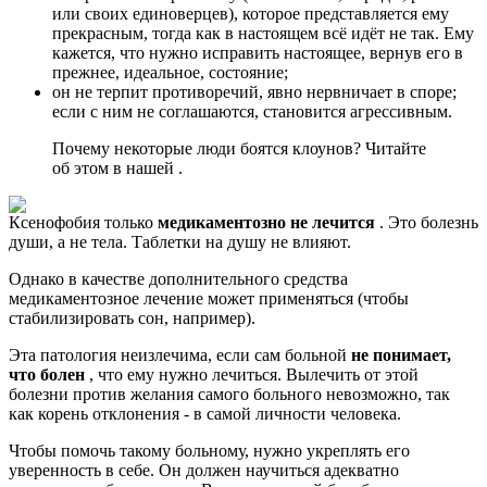
или своих единоверцев), которое представляется ему
прекрасным, тогда как в настоящем всё идёт не так. Ему
кажется, что нужно исправить настоящее, вернув его в
прежнее, идеальное, состояние;
он не терпит противоречий, явно нервничает в споре;
если с ним не соглашаются, становится агрессивным.
Почему некоторые люди боятся клоунов? Читайте
об этом в нашей .
Ксенофобия только
медикаментозно не лечится
. Это болезнь
души, а не тела. Таблетки на душу не влияют.
Однако в качестве дополнительного средства
медикаментозное лечение может применяться (чтобы
стабилизировать сон, например).
Эта патология неизлечима, если сам больной
не понимает,
что болен
, что ему нужно лечиться. Вылечить от этой
болезни против желания самого больного невозможно, так
как корень отклонения - в самой личности человека.
Чтобы помочь такому больному, нужно укреплять его
уверенность в себе. Он должен научиться адекватно