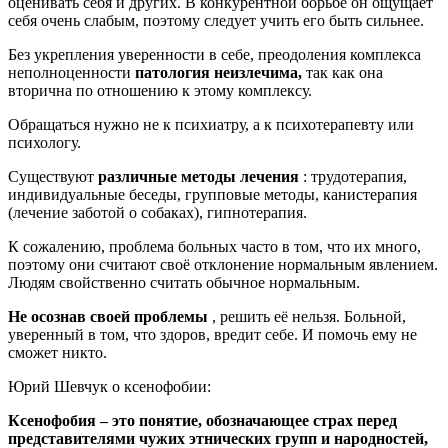
оценивать себя и других. В конкурентной борьбе он ощущает
себя очень слабым, поэтому следует учить его быть сильнее.
Без укрепления уверенности в себе, преодоления комплекса
неполноценности
патология неизлечима,
так как она
вторична по отношению к этому комплексу.
Обращаться нужно не к психиатру, а к психотерапевту или
психологу.
Существуют
различные методы лечения
: трудотерапия,
индивидуальные беседы, групповые методы, канистерапия
(лечение заботой о собаках), гипнотерапия.
К сожалению, проблема больных часто в том, что их много,
поэтому они считают своё отклонение нормальным явлением.
Людям свойственно считать обычное нормальным.
Не осознав своей проблемы
, решить её нельзя. Больной,
уверенный в том, что здоров, вредит себе. И помочь ему не
сможет никто.
Юрий Шевчук о ксенофобии:
Ксенофобия – это понятие, обозначающее страх перед
представителями чужих этнических групп и народностей,