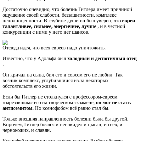
Достаточно очевидно, что болезнь Гитлера имеет причиной
ощущение своей слабости, беззащитности, комплекс
неполноценности. В глубине души он был уверен, что
евреи
талантливее, сильнее, энергичнее, лучше
, и в честной
конкуренции с ними у него нет шансов.
Отсюда идея, что всех евреев надо уничтожить.
Известно, что у Адольфа был
холодный и деспотичный отец
.
Он кричал на сына, бил его и совсем его не любил. Так
возник комплекс, углубившийся из-за некоторых
обстоятельств его жизни.
Если бы Гитлер не столкнулся с профессором-евреем,
«зарезавшим» его на творческом экзамене,
он мог не стать
антисемитом.
Но ксенофобом всё равно стал бы.
Только внешняя направленность болезни была бы другой.
Впрочем, Гитлер боялся и ненавидел и цыган, и геев, и
чернокожих, и славян.
Ксенофоб может опасаться кого угодно. Выбор объекта