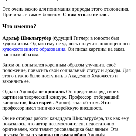
Это очень важно для понимания природы этого отклонения.
Причина - в самом больном.
С ним что-то не так
.
Что именно?
Адольф Шикльгрубер
(будущий Гитлер) в юности был
художником. Однако ему не удалось получить полноценного
художественного образования
. Он писал картины на заказ,
частным образом.
Затем он попытался коренным образом улучшить своё
положение, повысить свой социальный статус и доходы. Для
этого нужно было поступить в Академию Художеств и
закончить её.
Однако Адольфа
не приняли.
Он представил ряд своих
картин на творческий конкурс. Профессор, отбиравший
кандидатов,
был еврей
. Адольф знал об этом. Этот
профессор имел типично еврейскую внешность.
Он не отобрал работы кандидата Шикльгрубера, так как ему
показалось, что автор несамостоятелен, недостаточно
оригинален, хотя талант рисовальщика был явным. Эта
неудача больно
ударила по самолюбию
Адольфа.