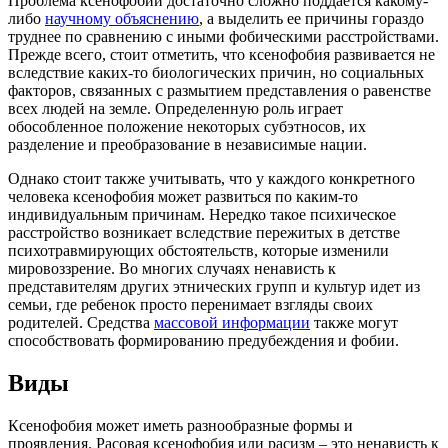
Проблема ксенофобии достаточно сложно поддается какому-
либо
научному объяснению
, а выделить ее причины гораздо
труднее по сравнению с иными фобическими расстройствами.
Прежде всего, стоит отметить, что ксенофобия развивается не
вследствие каких-то биологических причин, но социальных
факторов, связанных с размытием представления о равенстве
всех людей на земле. Определенную роль играет
обособленное положение некоторых субэтносов, их
разделение и преобразование в независимые нации.
Однако стоит также учитывать, что у каждого конкретного
человека ксенофобия может развиться по каким-то
индивидуальным причинам. Нередко такое психическое
расстройство возникает вследствие пережитых в детстве
психотравмирующих обстоятельств, которые изменили
мировоззрение. Во многих случаях ненависть к
представителям других этнических групп и культур идет из
семьи, где ребенок просто перенимает взгляды своих
родителей. Средства
массовой информации
также могут
способствовать формированию предубеждения и фобии.
Виды
Ксенофобия может иметь разнообразные формы и
проявления. Расовая ксенофобия или расизм – это ненависть к