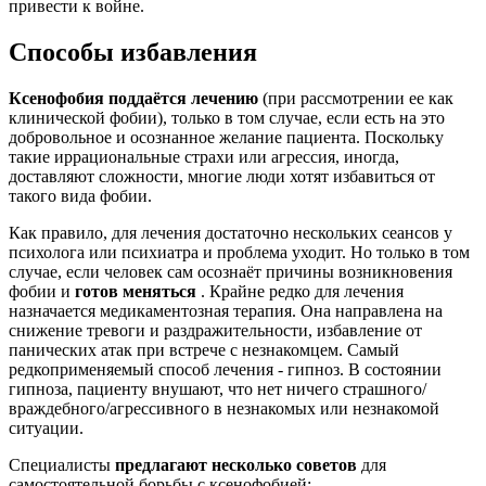
привести к войне.
Способы избавления
Ксенофобия поддаётся лечению
(при рассмотрении ее как
клинической фобии), только в том случае, если есть на это
добровольное и осознанное желание пациента. Поскольку
такие иррациональные страхи или агрессия, иногда,
доставляют сложности, многие люди хотят избавиться от
такого вида фобии.
Как правило, для лечения достаточно нескольких сеансов у
психолога или психиатра и проблема уходит. Но только в том
случае, если человек сам осознаёт причины возникновения
фобии и
готов меняться
. Крайне редко для лечения
назначается медикаментозная терапия. Она направлена на
снижение тревоги и раздражительности, избавление от
панических атак при встрече с незнакомцем. Самый
редкоприменяемый способ лечения - гипноз. В состоянии
гипноза, пациенту внушают, что нет ничего страшного/
враждебного/агрессивного в незнакомых или незнакомой
ситуации.
Специалисты
предлагают несколько советов
для
самостоятельной борьбы с ксенофобией: