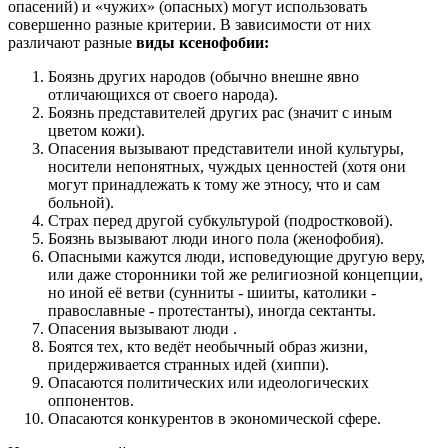
опасений) и «чужих» (опасных) могут использовать
совершенно разные критерии. В зависимости от них
различают разные
виды ксенофобии:
Боязнь других народов (обычно внешне явно
отличающихся от своего народа).
Боязнь представителей других рас (значит с иным
цветом кожи).
Опасения вызывают представители иной культуры,
носители непонятных, чуждых ценностей (хотя они
могут принадлежать к тому же этносу, что и сам
больной).
Страх перед другой субкультурой (подростковой).
Боязнь вызывают люди иного пола (женофобия).
Опасными кажутся люди, исповедующие другую веру,
или даже сторонники той же религиозной концепции,
но иной её ветви (сунниты - шииты, католики -
православные - протестанты), иногда сектанты.
Опасения вызывают люди .
Боятся тех, кто ведёт необычный образ жизни,
придерживается странных идей (хиппи).
Опасаются политических или идеологических
оппонентов.
Опасаются конкурентов в экономической сфере.