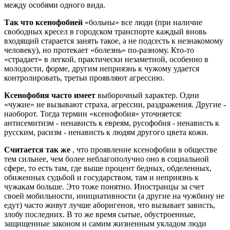
между особями одного вида.
Так что ксенофобией
«больны» все люди (при наличие
свободных кресел в городском транспорте каждый вновь
входящий старается занять такое, а не подсесть к незнакомому
человеку), но протекает «болезнь» по-разному. Кто-то
«страдает» в легкой, практически незаметной, особенно в
молодости, форме, другим неприязнь к чужому удается
контролировать, третьи проявляют агрессию.
Ксенофобия часто имеет
выборочный характер. Одни
«чужие» не вызывают страха, агрессии, раздражения. Другие -
наоборот. Тогда термин «ксенофобия» уточняется:
антисемитизм - ненависть к евреям, русофобия - ненависть к
русским, расизм - ненависть к людям другого цвета кожи.
Считается так же
, что проявление ксенофобии в обществе
тем сильнее, чем более неблагополучно оно в социальной
сфере, то есть там, где выше процент бедных, обделенных,
обиженных судьбой и государством, там и неприязнь к
чужакам больше. Это тоже понятно. Иностранцы за счет
своей мобильности, инициативности (а другие на чужбину не
едут) часто живут лучше аборигенов, что вызывает зависть,
злобу последних. В то же время сытые, обустроенные,
защищенные законом и самим жизненным укладом люди