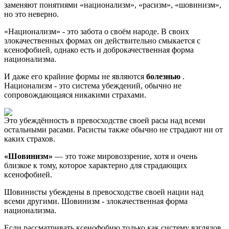
заменяют понятиями «национализм», «расизм», «шовинизм»,
но это неверно.
«Национализм» - это забота о своём народе. В своих
злокачественных формах он действительно смыкается с
ксенофобией, однако есть и доброкачественная форма
национализма.
И даже его крайние формы не являются
болезнью
.
Национализм - это система убеждений, обычно не
сопровождающаяся никакими страхами.
Это убеждённость в превосходстве своей расы над всеми
остальными расами. Расисты также обычно не страдают ни от
каких страхов.
«Шовинизм»
— это тоже мировоззрение, хотя и очень
близкое к тому, которое характерно для страдающих
ксенофобией.
Шовинисты убеждены в превосходстве своей нации над
всеми другими. Шовинизм - злокачественная форма
национализма.
Если рассматривать ксенофобию только как систему взглядов