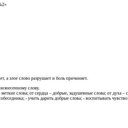
№2»
ает, а злое слово разрушает и боль причиняет.
оизнесенному слову.
– меткие слова;
от сердца – добрые, задушевные слова;
от духа –
 собеседника;
- учить дарить добрые слова;
- воспитывать чувство