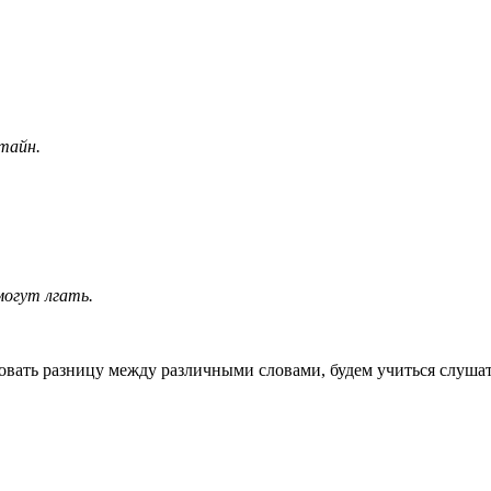
тайн.
могут лгать.
овать разницу между различными словами, будем учиться слушат