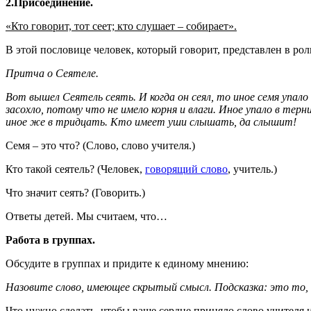
2.Присоединение.
«Кто говорит, тот сеет; кто слушает – собирает».
В этой пословице человек, который говорит, представлен в роли
Притча о Сеятеле.
Вот вышел Сеятель сеять. И когда он сеял, то иное семя упало 
засохло, потому что не имело корня и влаги. Иное упало в терн
иное же в тридцать. Кто имеет уши слышать, да слышит!
Семя – это что? (Слово, слово учителя.)
Кто такой сеятель? (Человек,
говорящий слово
, учитель.)
Что значит сеять? (Говорить.)
Ответы детей. Мы считаем, что…
Работа в группах.
Обсудите в группах и придите к единому мнению:
Назовите слово, имеющее скрытый смысл. Подсказка: это то, 
Что нужно сделать, чтобы ваше сердце приняло слово учителя 