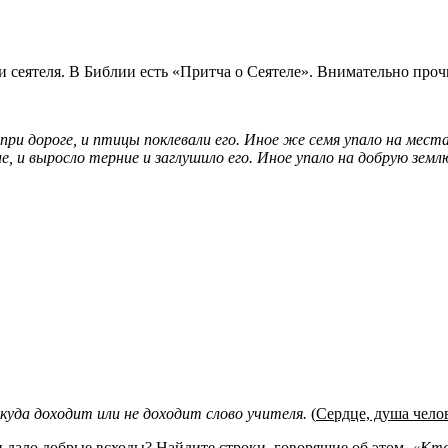
 сеятеля. В Библии есть «Притча о Сеятеле». Внимательно прочит
при дороге, и птицы поклевали его. Иное же семя упало на места
ие, и выросло терние и заглушило его. Иное упало на добрую земл
куда доходит или не доходит слово учителя.
(
Сердце, душа чело
и дало добрые всходы? Найдите строки, говорящие об этом.
«Кто