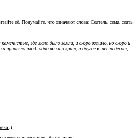
айте её. Подумайте, что означают слова: Сеятель, семя, сеять.
 каменистые, где мало было земли, и скоро взошло, но скоро и
ю и принесло плод: одно во сто крат, а другое в шестьдесят,
века
.)
 имеет уши слышать, да слышит».