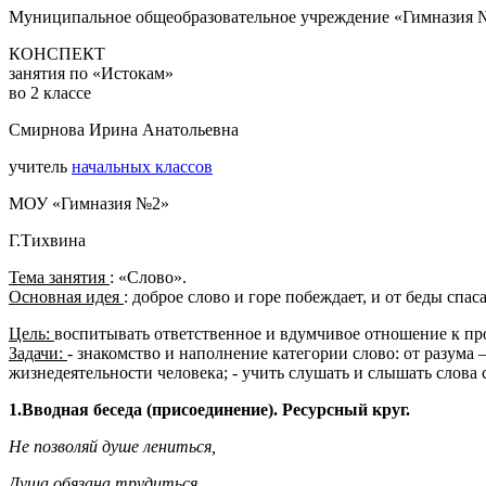
Муниципальное общеобразовательное учреждение «Гимназия 
КОНСПЕКТ
занятия по «Истокам»
во 2 классе
Смирнова Ирина Анатольевна
учитель
начальных классов
МОУ «Гимназия №2»
Г.Тихвина
Тема занятия
: «Слово».
Основная идея
: доброе слово и горе побеждает, и от беды спас
Цель:
воспитывать ответственное и вдумчивое отношение к пр
Задачи:
- знакомство и наполнение категории слово:
от разума 
жизнедеятельности человека;
- учить слушать и слышать слова
1.Вводная беседа (присоединение). Ресурсный круг.
Не позволяй душе лениться,
Душа обязана трудиться,