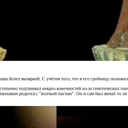
а болел малярией. С учётом того, что в его гробницу положили 
постепенно подтачивал некроз конечностей из-за генетических п
анхамон родился с "волчьей пастью". Он и сам был женат то ли 