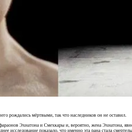
него рождались мёртвыми, так что наследников он не оставил.
а фараонов Эхнатона и Смехкары и, вероятно, жена Эхнатона, яв
днее исследование показало, что именно эта рана стала смертел