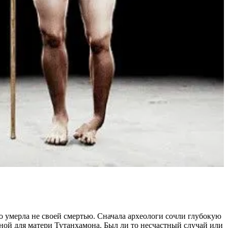
но умерла не своей смертью. Сначала археологи сочли глубокую
ьной для матери Тутанхамона. Был ли то несчастный случай или