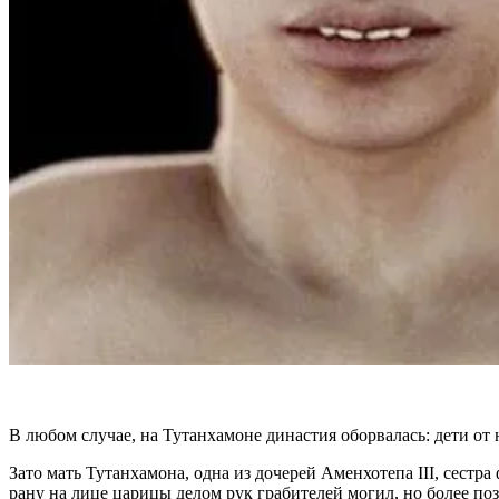
В любом случае, на Тутанхамоне династия оборвалась: дети от 
Зато мать Тутанхамона, одна из дочерей Аменхотепа III, сестр
рану на лице царицы делом рук грабителей могил, но более поз