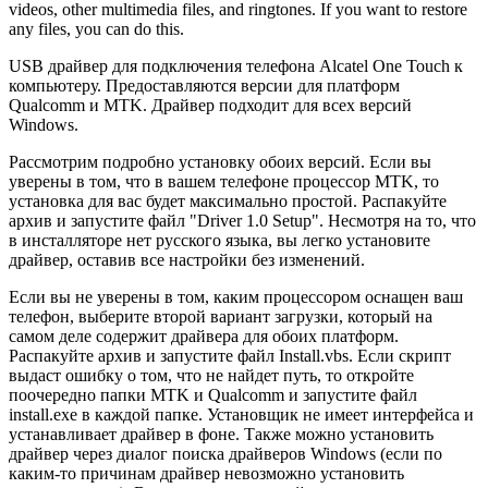
videos, other multimedia files, and ringtones. If you want to restore
any files, you can do this.
USB драйвер для подключения телефона Alcatel One Touch к
компьютеру. Предоставляются версии для платформ
Qualcomm и MTK. Драйвер подходит для всех версий
Windows.
Рассмотрим подробно установку обоих версий. Если вы
уверены в том, что в вашем телефоне процессор MTK, то
установка для вас будет максимально простой. Распакуйте
архив и запустите файл "Driver 1.0 Setup". Несмотря на то, что
в инсталляторе нет русского языка, вы легко установите
драйвер, оставив все настройки без изменений.
Если вы не уверены в том, каким процессором оснащен ваш
телефон, выберите второй вариант загрузки, который на
самом деле содержит драйвера для обоих платформ.
Распакуйте архив и запустите файл Install.vbs. Если скрипт
выдаст ошибку о том, что не найдет путь, то откройте
поочередно папки MTK и Qualcomm и запустите файл
install.exe в каждой папке. Установщик не имеет интерфейса и
устанавливает драйвер в фоне. Также можно установить
драйвер через диалог поиска драйверов Windows (если по
каким-то причинам драйвер невозможно установить