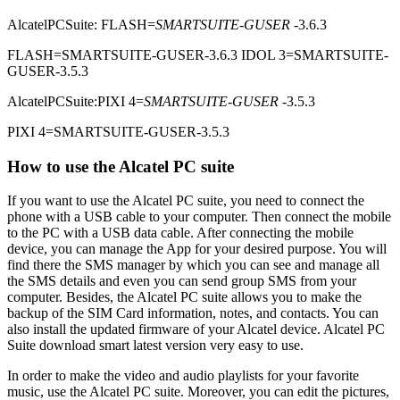
AlcatelPCSuite: FLASH=
SMARTSUITE-GUSER
-3.6.3
FLASH=SMARTSUITE-GUSER-3.6.3
IDOL 3=SMARTSUITE-
GUSER-3.5.3
AlcatelPCSuite:PIXI 4=
SMARTSUITE-GUSER
-3.5.3
PIXI 4=SMARTSUITE-GUSER-3.5.3
How to use the Alcatel PC suite
If you want to use the Alcatel PC suite, you need to connect the
phone with a USB cable to your computer. Then connect the mobile
to the PC with a USB data cable. After connecting the mobile
device, you can manage the App for your desired purpose. You will
find there the SMS manager by which you can see and manage all
the SMS details and even you can send group SMS from your
computer. Besides, the Alcatel PC suite allows you to make the
backup of the SIM Card information, notes, and contacts. You can
also install the updated firmware of your Alcatel device. Alcatel PC
Suite download smart latest version very easy to use.
In order to make the video and audio playlists for your favorite
music, use the Alcatel PC suite. Moreover, you can edit the pictures,