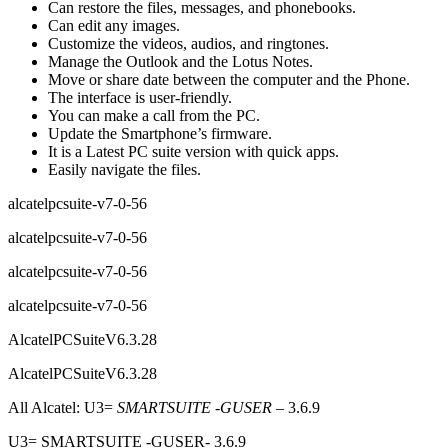
Can restore the files, messages, and phonebooks.
Can edit any images.
Customize the videos, audios, and ringtones.
Manage the Outlook and the Lotus Notes.
Move or share date between the computer and the Phone.
The interface is user-friendly.
You can make a call from the PC.
Update the Smartphone’s firmware.
It is a Latest PC suite version with quick apps.
Easily navigate the files.
alcatelpcsuite-v7-0-56
alcatelpcsuite-v7-0-56
alcatelpcsuite-v7-0-56
alcatelpcsuite-v7-0-56
AlcatelPCSuiteV6.3.28
AlcatelPCSuiteV6.3.28
All Alcatel:
U3=
SMARTSUITE -GUSER
– 3.6.9
U3= SMARTSUITE -GUSER- 3.6.9