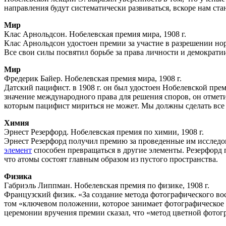
направления будут систематически развиваться, вскоре нам стан
Мир
Клас Арнольдсон. Нобелевская премия мира, 1908 г.
Клас Арнольдсон удостоен премии за участие в разрешении но
Все свои силы посвятил борьбе за права личности и демократи
Мир
Фредерик Байер. Нобелевская премия мира, 1908 г.
Датский пацифист. в 1908 г. он был удостоен Нобелевской пр
значение международного права для решения споров, он отмети
которым пацифист мириться не может. Мы должны сделать все 
Химия
Эрнест Резерфорд. Нобелевская премия по химии, 1908 г.
Эрнест Резерфорд получил премию за проведенные им исследо
элемент
способен превращаться в другие элементы. Резерфорд
что атомы состоят главным образом из пустого пространства.
Физика
Габриэль Липпман. Нобелевская премия по физике, 1908 г.
Французский физик. «За создание метода фотографического во
том «ключевом положении, которое занимает фотографическое 
церемонии вручения премии сказал, что «метод цветной фотогр