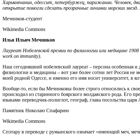
Харьковчанин, одессит, петербуржец, парижанин. Человек, дв
открытие помогли сделать прозрачные личинки морских звезд. 
Мечников-студент
Wikimedia Commons
Илья Ильич Мечников
Лауреат Нобелевской премии по физиологии или медицине 1908 г
work on immunity).
Наш сегодняшний нобелевский лауреат – персона особенная и д
физиологии и медицины – вот уже более сотни лет Россия не м
моей родной Одессе, и именно его имя носит университет, в ко
Вообще-то, если бы Мечниковы более строго относились к сво
происходил из старинного боярского молдавского рода. Его п
языками переводчик-полиглот, географ, глава посольства царя
Памятник Николаю Спафарию
Wikimedia Commons
Спэтару в переводе с румынского означает «имеющий меч, меч