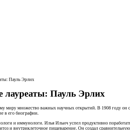
аты: Пауль Эрлих
е лауреаты: Пауль Эрлих
у миру множество важных научных открытий. В 1908 году он с
ие в его биографии.
логи и иммунологи. Илья Ильич успел продуктивно поработать и
тоз и внутриклеточное пищеварение. Он создал сравнительную