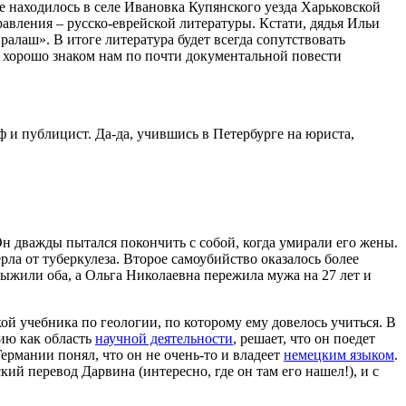
 находилось в селе Ивановка Купянского уезда Харьковской
авления – русско-еврейской литературы. Кстати, дядья Ильи
лаш». В итоге литература будет всегда сопутствовать
, хорошо знаком нам по почти документальной повести
ф и публицист. Да-да, учившись в Петербурге на юриста,
н дважды пытался покончить с собой, когда умирали его жены.
ла от туберкулеза. Второе самоубийство оказалось более
Выжили оба, а Ольга Николаевна пережила мужа на 27 лет и
ой учебника по геологии, по которому ему довелось учиться. В
гию как область
научной деятельности
, решает, что он поедет
Германии понял, что он не очень-то и владеет
немецким языком
.
й перевод Дарвина (интересно, где он там его нашел!), и с