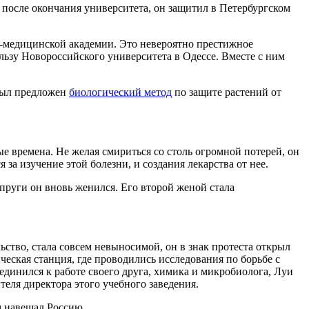
а после окончания университета, он защитил в Петербургском
-медицинской академии. Это невероятно престижное
льзу Новороссийского университета в Одессе. Вместе с ним
был предложен
биологический метод
по защите растений от
е времена. Не желая смириться со столь огромной потерей, он
за изучение этой болезни, и создания лекарства от нее.
упруги он вновь женился. Его второй женой стала
ьство, стала совсем невыносимой, он в знак протеста открыл
ческая станция, где проводились исследования по борьбе с
единился к работе своего друга, химика и микробиолога, Луи
теля директора этого учебного заведения.
м навещал Россию.