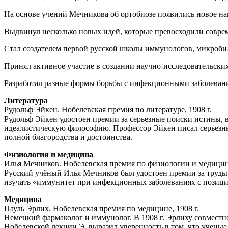
На основе учений Мечникова об ортобиозе появились новое на
Выдвинул несколько новых идей, которые превосходили совр
Стал создателем первой русской школы иммунологов, микробил
Принял активное участие в создании научно-исследовательски
Разработал разные формы борьбы с инфекционными заболеван
Литература
Рудольф Эйкен. Нобелевская премия по литературе, 1908 г.
Рудольф Эйкен удостоен премии за серьезные поиски истины, 
идеалистическую философию. Профессор Эйкен писал серьезны
полной благородства и достоинства.
Физиология и медицина
Илья Мечников. Нобелевская премия по физиологии и медицине
Русский учёный Илья Мечников был удостоен премии за труды 
изучать «иммунитет при инфекционных заболеваниях с позици
Медицина
Пауль Эрлих. Нобелевская премия по медицине, 1908 г.
Немецкий фармаколог и иммунолог. В 1908 г. Эрлиху совмест
Нобелевской лекции Э. выразил уверенность в том, что ученые 