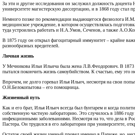
За эти и другие исследования он заслужил должность доцента 
университете магистерскую диссертацию, и в 1868 году стал п
Немного позже по рекомендации выдающегося физиолога И.М.
медицинское учреждение, в котором осуществлялась подготовка
туда устроились работать и Н.А.Умов, Сеченов, а также А.О.Ко
В 1875 году он открыл фагоцитарный иммунитет – крайне ва
разнообразных вредителей.
Личная жизнь
У Мечникова Ильи Ильича была жена Л.В.Феодорович. В 1873 го
пытался покончить жизнь самоубийством. К счастью, ему это не
Впрочем, не долго горевал Илья Ильич, несмотря на свои попыт
О.Н.Белокопытова – его помощница.
Жизненный путь
Как и его брат, Илья Ильич всегда был бунтарем и когда полит
собственную частную лабораторию. Это случилось в 1886 году в
инфекционными заболеваниями. Несмотря на то, что дела в Рос
Пастера. Он трудился в его лаборатории при университете, от
Остаток своей жизни ученый провел именно в Париже, но, несмо