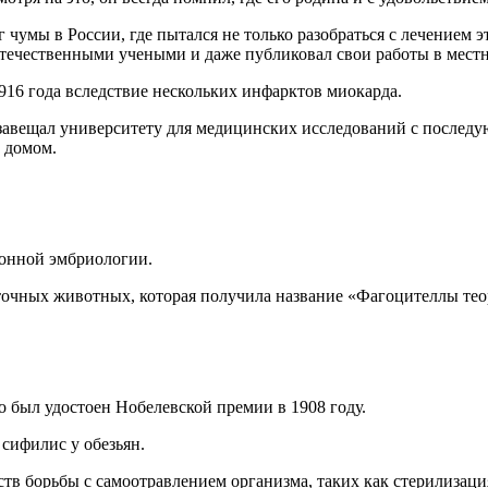
чумы в России, где пытался не только разобраться с лечением эт
течественными учеными и даже публиковал свои работы в мест
916 года вследствие нескольких инфарктов миокарда.
н завещал университету для медицинских исследований с послед
 домом.
ионной эмбриологии.
очных животных, которая получила название «Фагоцителлы тео
о был удостоен Нобелевской премии в 1908 году.
 сифилис у обезьян.
тв борьбы с самоотравлением организма, таких как стерилизац