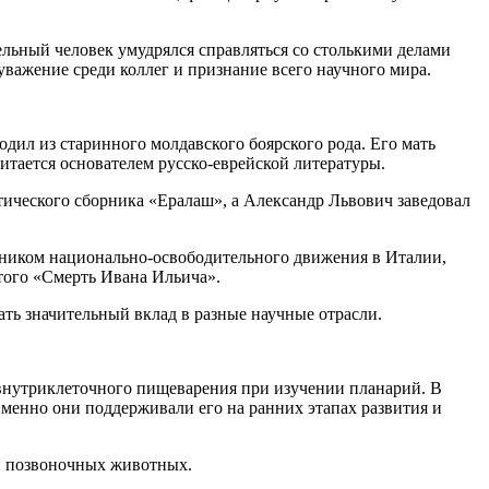
ельный человек умудрялся справляться со столькими делами
 уважение среди коллег и признание всего научного мира.
дил из старинного молдавского боярского рода. Его мать
итается основателем русско-еврейской литературы.
стического сборника «Ералаш», а Александр Львович заведовал
стником национально-освободительного движения в Италии,
стого «Смерть Ивана Ильича».
ать значительный вклад в разные научные отрасли.
внутриклеточного пищеварения при изучении планарий. В
Именно они поддерживали его на ранних этапах развития и
 и позвоночных животных.