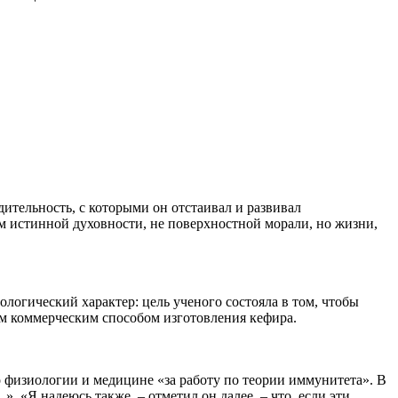
ительность, с которыми он отстаивал и развивал
 истинной духовности, не поверхностной морали, но жизни,
логический характер: цель ученого состояла в том, чтобы
м коммерческим способом изготовления кефира.
 физиологии и медицине «за работу по теории иммунитета». В
. «Я надеюсь также, – отметил он далее, – что, если эти