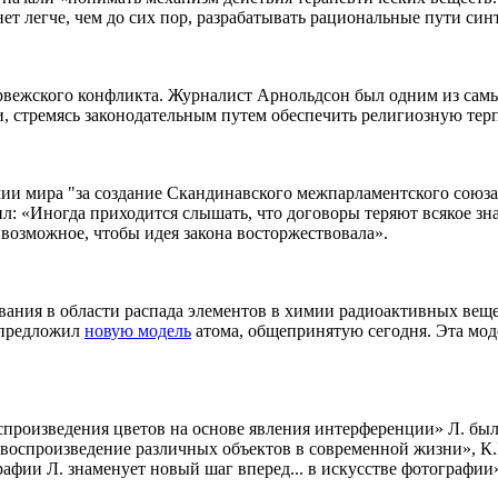
ет легче, чем до сих пор, разрабатывать рациональные пути синт
рвежского конфликта. Журналист Арнольдсон был одним из самы
и, стремясь законодательным путем обеспечить религиозную тер
емии мира "за создание Скандинавского межпарламентского союз
л: «Иногда приходится слышать, что договоры теряют всякое зна
возможное, чтобы идея закона восторжествовала».
вания в области распада элементов в химии радиоактивных вещ
 предложил
новую модель
атома, общепринятую сегодня. Эта мо
спроизведения цветов на основе явления интерференции» Л. был
воспроизведение различных объектов в современной жизни», К.
афии Л. знаменует новый шаг вперед... в искусстве фотографии