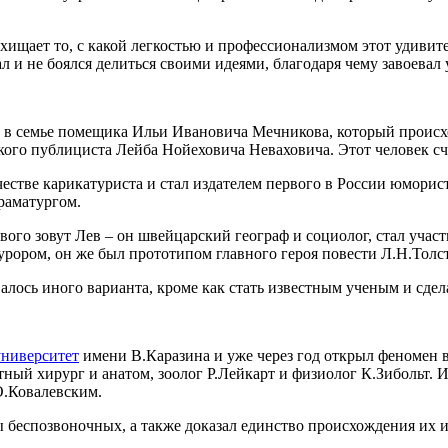
схищает то, с какой легкостью и профессионализмом этот удивит
л и не боялся делиться своими идеями, благодаря чему завоевал
 в семье помещика Ильи Ивановича Мечникова, который происхо
кого публициста Лейба Нойеховича Неваховича. Этот человек сч
честве карикатуриста и стал издателем первого в России юмори
раматургом.
вого зовут Лев – он швейцарский географ и социолог, стал уча
курором, он же был прототипом главного героя повести Л.Н.Тол
алось иного варианта, кроме как стать известным ученым и сдел
ниверситет
имени В.Каразина и уже через год открыл феномен 
ный хирург и анатом, зоолог Р.Лейкарт и физиолог К.Зибольт. 
О.Ковалевским.
ы беспозвоночных, а также доказал единство происхождения их