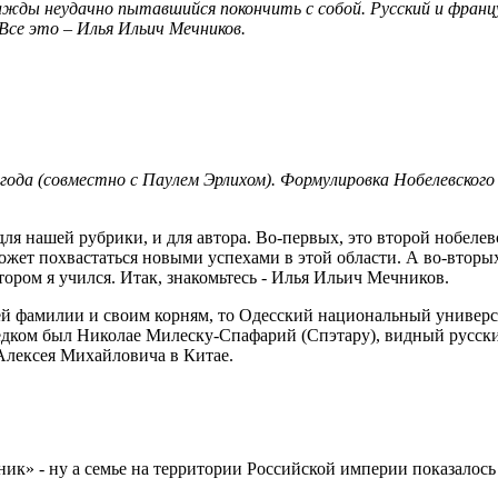
ажды неудачно пытавшийся покончить с собой. Русский и францу
Все это – Илья Ильич Мечников.
ода (совместно с Паулем Эрлихом). Формулировка Нобелевского к
ля нашей рубрики, и для автора. Во-первых, это второй нобелев
ожет похвастаться новыми успехами в этой области. А во-вторых
тором я учился. Итак, знакомьтесь - Илья Ильич Мечников.
ей фамилии и своим корням, то Одесский национальный универс
редком был Николае Милеску-Спафарий (Спэтару), видный русск
 Алексея Михайловича в Китае.
ник» - ну а семье на территории Российской империи показалос