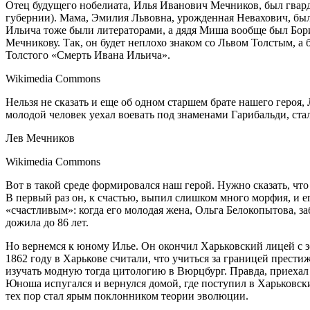
Отец будущего нобелиата, Илья Иванович Мечников, был гвард
губернии). Мама, Эмилия Львовна, урожденная Невахович, была
Ильича тоже были литераторами, а дядя Миша вообще был Бори
Мечникову. Так, он будет неплохо знаком со Львом Толстым, 
Толстого «Смерть Ивана Ильича».
Wikimedia Commons
Нельзя не сказать и еще об одном старшем брате нашего героя
молодой человек уехал воевать под знаменами Гарибальди, стал
Лев Мечников
Wikimedia Commons
Вот в такой среде формировался наш герой. Нужно сказать, чт
В первый раз он, к счастью, выпил слишком много морфия, и е
«счастливым»: когда его молодая жена, Ольга Белокопытова, з
дожила до 86 лет.
Но вернемся к юному Илье. Он окончил Харьковский лицей с зо
1862 году в Харькове считали, что учиться за границей прест
изучать модную тогда цитологию в Вюрцбург. Правда, приехал о
Юноша испугался и вернулся домой, где поступил в Харьковски
тех пор стал ярым поклонником теории эволюции.