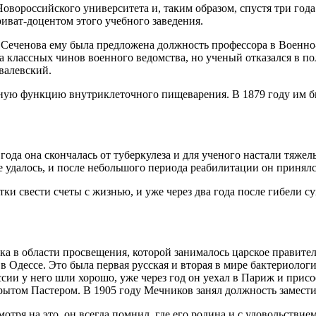
Новороссийского университета и, таким образом, спустя три год
риват-доцентом этого учебного заведения.
Сеченова ему была предложена должность профессора в Военно
 классных чинов военного ведомства, но ученый отказался в по
валевский.
жную функцию внутриклеточного пищеварения. В 1879 году им 
да она скончалась от туберкулеза и для ученого настали тяжелы
 удалось, и после небольшого периода реабилитации он принялся 
ки свести счеты с жизнью, и уже через два года после гибели с
ика в области просвещения, которой занималось царское правител
 Одессе. Это была первая русская и вторая в мире бактериологи
сии у него шли хорошо, уже через год он уехал в Париж и присо
крытом Пастером. В 1905 году Мечников занял должность замести
тря на это, он всегда помнил, где его родина и с удовольствие