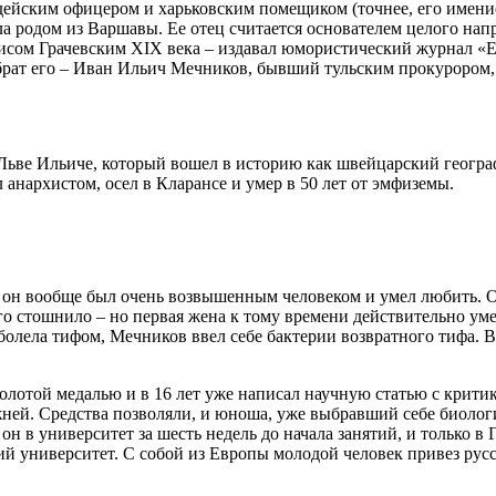
ейским офицером и харьковским помещиком (точнее, его имение
 родом из Варшавы. Ее отец считается основателем целого напр
сом Грачевским XIX века – издавал юмористический журнал «Ера
а брат его – Иван Ильич Мечников, бывший тульским прокурором
, Льве Ильиче, который вошел в историю как швейцарский геогра
 анархистом, осел в Кларансе и умер в 50 лет от эмфиземы.
о он вообще был очень возвышенным человеком и умел любить. О
го стошнило – но первая жена к тому времени действительно умер
аболела тифом, Мечников ввел себе бактерии возвратного тифа. 
лотой медалью и в 16 лет уже написал научную статью с критик
ижней. Средства позволяли, и юноша, уже выбравший себе биоло
н в университет за шесть недель до начала занятий, и только в 
й университет. С собой из Европы молодой человек привез русски