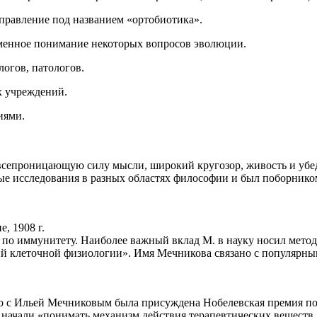
правление под названием «ортобиотика».
еменное понимание некоторых вопросов эволюции.
огов, патологов.
х учреждений.
иями.
всепроницающую силу мысли, широкий кругозор, живость и убед
е исследования в разных областях философии и был поборником
, 1908 г.
по иммунитету. Наиболее важный вклад М. в науку носил методо
й клеточной физиологии». Имя Мечникова связано с популярны
но с Ильей Мечниковым была присуждена Нобелевская премия по
начали «понимать механизм действия терапевтических веществ..,»