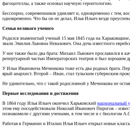
фагоцителлы, а также основал научную геронтологию.
Бесспорно, современников удивляет и, одновременно с тем, во
одновременно. Что бы он не делал, Илья Ильич везде преуспева
Семья великого ученого
Родился знаменитый ученый 15 мая 1845 года на Харьковщине,
звали Эмилия Львовна Невахович. Она дочь известного еврейс
У нее также было два брата: Михаил Львович прославился в ка
репертуарной частью Императорских театров и был хорошим д
У Ильи Ивановича Мечникова тоже есть два родных брата. Пер
ярый анархист. Второй – Иван, стал тульским губернским про
Не удивительно, что с такой родословной у Мечникова не остав
Первые исследования и достижения
В 1864 году Илья Ильич окончил Харьковский
национальный у
этом ему посодействовали Николай Иванович Пирогов – извест
познакомили с другими учеными, в том числе и с биологом А.
Работая в Германии и Италии Илья Ильич открыл новые класс