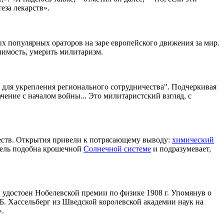
еза лекарств».
х популярных ораторов на заре европейского движения за мир.
пимость, умерить милитаризм.
а для укрепления регионального сотрудничества". Подчеркивая
чение с началом войны... Это милитаристский взгляд, с
еств. Открытия привели к потрясающему выводу:
химический
дель подобна крошечной
Солнечной системе
и подразумевает,
 удостоен Нобелевской премии по физике 1908 г. Упомянув о
Б. Хассельберг из Шведской королевской академии наук на
».